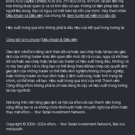
eToro AUS Capital Limited ACN 612 791 803 AFSL 491139. Tài sản tiền mã
hóa không được quản lý và có tính đầu cơ cao. Không có biện pháp bảo vệ
người tiêu dùng. Bạn có nguy cơ mất toàn bộ vốn của mình. Hãy tham khảo
Điều khoản và Điều kiện
của chúng tôi.
Xem tuyên bố miễn trừ đầy đủ
Hiệu suất trong quá khứ không phải là dấu hiệu của kết quả trong tương lai.
Công bố rủi ro chung
|
Điều khoản & Điều kiện
Giao dịch với eToro bằng cách theo dõi và/hoặc sao chép hoặc tái tạo các giao
dịch của những trader khác liên quan đến mức độ rủi ro cao, ngay cả khi theo
dõi và/hoặc sao chép hoặc tái tạo các trader có hiệu suất hàng đầu. Những rủi
ro này bao gồm rủi ro rằng bạn có thể đang theo dõi/sao chép các quyết định
giao dịch của những trader có thể thiếu kinh nghiệm/không chuyên nghiệp,
hoặc những trader có mục đích hoặc ý định cuối cùng, hoặc tình trạng tài
chính, có thể khác với bạn. Hiệu suất trong quá khứ của một Thành viên
Cộng đồng eToro không phải là chỉ báo đáng tin cậy về hiệu suất trong tương
lai của người đó.
Nội dung trên nền tảng giao dịch xã hội của eToro do các thành viên trong
cộng đồng tạo ra và không chứa lời khuyên hoặc khuyến nghị của eToro hoặc
thay mặt eToro - Your Social Investment Network.
Copyright © 2006-2026 eToro - Your Social Investment Network, Bảo lưu
mọi quyền.