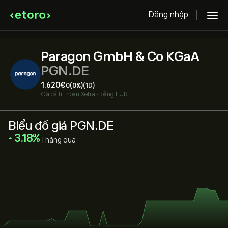
Đăng nhập
Paragon GmbH & Co KGaA
PGN.DE
1.620‎€‎
0
(0%)
(1D)
Giá cả trì hoãn
Xetra
•
bằng EUR
Biểu đồ giá PGN.DE
‎3.18‎
Tháng qua