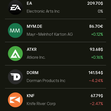
EA
209.70‎$‎
Electronic Arts Inc
0%
MYM.DE
86.70‎€‎
Mayr-Melnhof Karton AG
+0.12%
ATKR
93.68‎$‎
Atkore Inc.
+0.16%
DORM
141.54‎$‎
Dorman Products Inc
-4.24%
KNF
67.79‎$‎
Knife River Corp
-2.47%