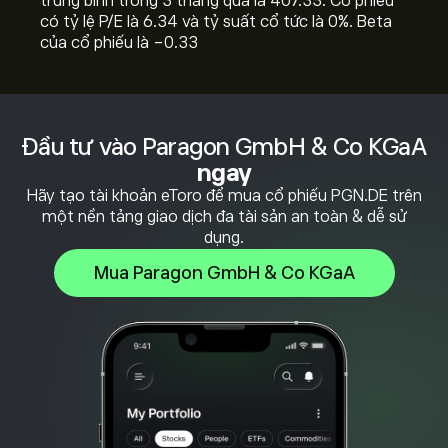
trung bình trong 3 tháng qua là 407.33. Cổ phiếu
có tỷ lệ P/E là 6.34 và tỷ suất cổ tức là 0%. Beta
của cổ phiếu là -0.33
Đầu tư vào Paragon GmbH & Co KGaA
ngay
Hãy tạo tài khoản eToro để mua cổ phiếu PGN.DE trên
một nền tảng giao dịch đa tài sản an toàn & dễ sử
dụng.
Mua Paragon GmbH & Co KGaA