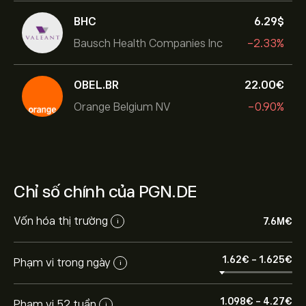
BHC
6.29‎$‎
Bausch Health Companies Inc
-2.33%
OBEL.BR
22.00‎€‎
Orange Belgium NV
-0.90%
Chỉ số chính của PGN.DE
Vốn hóa thị trường
7.6M‎€‎
i
1.62‎€‎
-
1.625‎€‎
Phạm vi trong ngày
i
1.098‎€‎
-
4.27‎€‎
Phạm vi 52 tuần
i