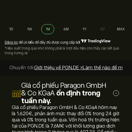
1D
1W
1M
6M
1Y
3Y
MAX
Đăng ký
để có biểu đồ đầy đủ được cung cấp bởi
*Hiệu suất trong quá khứ không phải là một dấu hiệu cho thấy các kết quả
trong tương lai
Chuyển tới:
Giới thiệu về PGN.DE >
Làm thế nào để mua? 
Giá cổ phiếu Paragon GmbH
& Co KGaA
ổn định trong
i
tuần này.
Giá cổ phiếu Paragon GmbH & Co KGaA hôm nay
là 1.620‎€‎, phản ánh mức thay đổi ‎0‎% trong 24 giờ
qua và ‎0‎% trong tuần qua. Vốn hoá thị trường hiện
tại của PGN.DE là 7.6M‎€‎ với khối lượng giao dịch