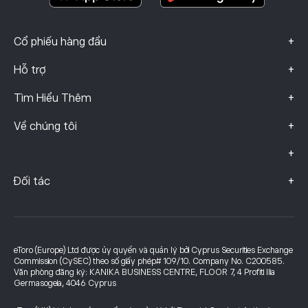
+
Cổ phiếu hàng đầu
+
Hỗ trợ
+
Tìm Hiểu Thêm
+
Về chúng tôi
+
+
Đối tác
eToro (Europe) Ltd được ủy quyền và quản lý bởi Cyprus Securities Exchange
Commission (CySEC) theo số giấy phép# 109/10. Company No. C200585.
Văn phòng đăng ký: KANIKA BUSINESS CENTRE, FLOOR 7, 4 Profiti Ilia
Germasogeia, 4046 Cyprus