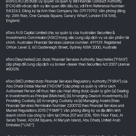
eToro (UK) Ltd được ủy quyền và quản lý bởi Financial Conduct Authority
(FCA) đối với các dịch vụ liên quan đến đầu tư, với Firm Reference Number:
583263. Đăng ký tại Anh theo Company No. 07973792. Văn phòng đăng
ký: 24th floor, One Canada Square, Canary Wharf, London E14 5AB,
England.
eToro AUS Capital Limited chịu sự quản lý của Australian Securities &
Investments Commission (ASIC) trong việc cung cấp dịch vụ và sản phẩm tài
chính. Australian Financial Services Licence number: 491139. Registered
Office: Level 3, 60 Castlereagh Street, Sydney NSW 2000, Australia
eToro (Seychelles) Ltd. được Financial Services Authority Seychelles ("FSAS")
cấp phép để cung cấp dịch vụ broker-dealer theo Securities Act 2007 License
#SD076
eToro (ME) Limited được Financial Services Regulatory Authority ("FSRA") của
Abu Dhabi Global Market (“ADGM”) cấp phép và quản lý với tư cách
Authorised Person để thực hiện các Hoạt động được Quản lý gồm (a) Dealing
in Investments as Principal (Matched), (b) Arranging Deals in Investments, (c)
Providing Custody, (d) Arranging Custody và (e) Managing Assets (theo
Financial Services Permission Number 220073) theo Financial Services and
Market Regulations 2015 (“FSMR”). Văn phòng đăng ký và địa điểm kinh
doanh chính của công ty nằm tại Office 207 and 208, 15th Floor Floor, Al
Sarab Tower, ADGM Square, Al Maryah Island, Abu Dhabi, United Arab
Emirates (“UAE”).