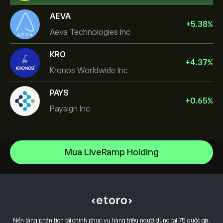
AEVA
+
5.38
%
Aeva Technologies Inc
KRO
+
4.37
%
Kronos Worldwide Inc
PAYS
+
0.65
%
Paysign Inc
NVIDIA Corporation
Mua LiveRamp Holding
Amazon.com Inc
Trung tâm trợ giúp
Microsoft
Làm thế nào để gửi tiền
CopyTrading hoạt động như thế nào
Apple
Làm thế nào để rút tiền
Giao Dịch Có Trách Nhiệm
Meta Platforms Inc
Lý do chọn eToro
Mở tài khoản
Đòn bẩy & Ký quỹ là gì
Celestica Inc
Nền tảng phân tích tài chính phục vụ hàng triệu người dùng tại 75 quốc gia.