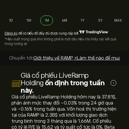
1D
1W
1M
6M
1Y
3Y
MAX
Đăng ký
để có biểu đồ đầy đủ được cung cấp bởi
*Hiệu suất trong quá khứ không phải là một dấu hiệu cho thấy các kết quả
trong tương lai
Chuyển tới:
Giới thiệu về RAMP >
Làm thế nào để mua? >
Giá cổ phiếu LiveRamp
Holding
ổn định trong tuần
i
này.
Giá cổ phiếu LiveRamp Holding hôm nay là 37.81‎$‎,
phản ánh mức thay đổi ‎-0.03‎% trong 24 giờ qua
và ‎-0.16‎% trong tuần qua. Vốn hoá thị trường hiện
tại của RAMP là 2.3B‎$‎ với khối lượng giao dịch
trung bình trong 3 tháng qua là 1.66M. Cổ phiếu
có tỷ lệ P/E là 15.62 và tỷ suất cổ tức là 0%. Beta