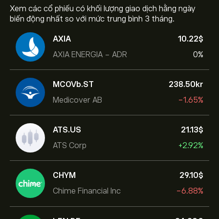
Xem các cổ phiếu có khối lượng giao dịch hằng ngày
biến động nhất so với mức trung bình 3 tháng.
AXIA
10.22‎$‎
AXIA ENERGIA - ADR
0%
MCOVb.ST
238.50‎kr‎
Medicover AB
-1.65%
ATS.US
21.13‎$‎
ATS Corp
+2.92%
CHYM
29.10‎$‎
Chime Financial Inc
-6.88%