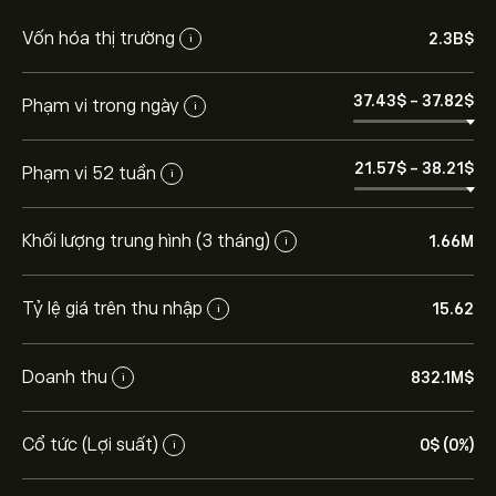
Vốn hóa thị trường
2.3B‎$‎
i
37.43‎$‎
-
37.82‎$‎
Phạm vi trong ngày
i
21.57‎$‎
-
38.21‎$‎
Phạm vi 52 tuần
i
Khối lượng trung hình (3 tháng)
1.66M
i
Tỷ lệ giá trên thu nhập
15.62
i
Giá RAMP hôm nay là 37.81‎$‎.
Doanh thu
832.1M‎$‎
i
Cổ tức (Lợi suất)
0‎$‎ (0%)
i
Giá mục tiêu trung bình của LiveRamp Holding là 37.81‎$‎.
Tạo tài khoản
eToro để biết dự báo chi tiết của chuyên