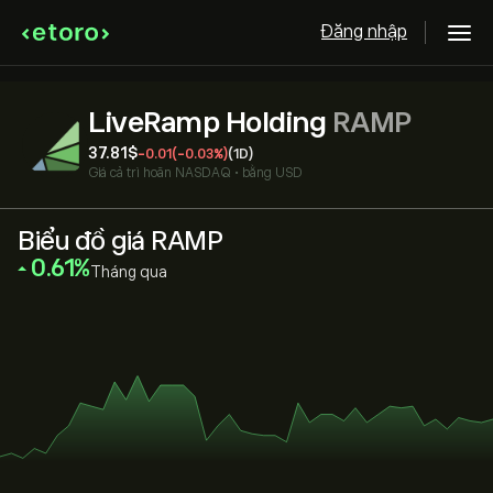
Đăng nhập
LiveRamp Holding
RAMP
37.81‎$‎
-0.01
(-0.03%)
(1D)
Giá cả trì hoãn
NASDAQ
•
bằng USD
Biểu đồ giá RAMP
‎0.61‎
Tháng qua