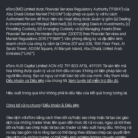
eToro (ME) Limited được Financial Services Regulatory Authority ("FSRA") của
Abu Dhabi Global Market (“ADGM”) cấp phép và quản lý với tư cách
Authorised Person để thực hiện các Hoạt động được Quản lý gồm (a) Dealing
in Investments as Principal (Matched), (b) Arranging Deals in Investments, (c)
Providing Custody, (d) Arranging Custody và (e) Managing Assets (theo
Financial Services Permission Number 220073) theo Financial Services and
Market Regulations 2015 (“FSMR”). Văn phòng đăng ký và địa điểm kinh
doanh chính của công ty nằm tại Office 207 and 208, 15th Floor Floor, Al
Sarab Tower, ADGM Square, Al Maryah Island, Abu Dhabi, United Arab
Emirates (“UAE”).
eToro AUS Capital Limited ACN 612 791 803 AFSL 491139. Tài sản tiền mã
hóa không được quản lý và có tính đầu cơ cao. Không có biện pháp bảo vệ
người tiêu dùng. Bạn có nguy cơ mất toàn bộ vốn của mình. Hãy tham khảo
Điều khoản và Điều kiện
của chúng tôi.
Xem tuyên bố miễn trừ đầy đủ
Hiệu suất trong quá khứ không phải là dấu hiệu của kết quả trong tương lai.
Công bố rủi ro chung
|
Điều khoản & Điều kiện
Giao dịch với eToro bằng cách theo dõi và/hoặc sao chép hoặc tái tạo các giao
dịch của những trader khác liên quan đến mức độ rủi ro cao, ngay cả khi theo
dõi và/hoặc sao chép hoặc tái tạo các trader có hiệu suất hàng đầu. Những rủi
ro này bao gồm rủi ro rằng bạn có thể đang theo dõi/sao chép các quyết định
giao dịch của những trader có thể thiếu kinh nghiệm/không chuyên nghiệp,