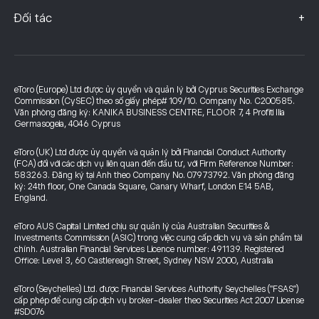
+
Đối tác
eToro (Europe) Ltd được ủy quyền và quản lý bởi Cyprus Securities Exchange
Commission (CySEC) theo số giấy phép# 109/10. Company No. C200585.
Văn phòng đăng ký: KANIKA BUSINESS CENTRE, FLOOR 7, 4 Profiti Ilia
Germasogeia, 4046 Cyprus
eToro (UK) Ltd được ủy quyền và quản lý bởi Financial Conduct Authority
(FCA) đối với các dịch vụ liên quan đến đầu tư, với Firm Reference Number:
583263. Đăng ký tại Anh theo Company No. 07973792. Văn phòng đăng
ký: 24th floor, One Canada Square, Canary Wharf, London E14 5AB,
England.
eToro AUS Capital Limited chịu sự quản lý của Australian Securities &
Investments Commission (ASIC) trong việc cung cấp dịch vụ và sản phẩm tài
chính. Australian Financial Services Licence number: 491139. Registered
Office: Level 3, 60 Castlereagh Street, Sydney NSW 2000, Australia
eToro (Seychelles) Ltd. được Financial Services Authority Seychelles ("FSAS")
cấp phép để cung cấp dịch vụ broker-dealer theo Securities Act 2007 License
#SD076