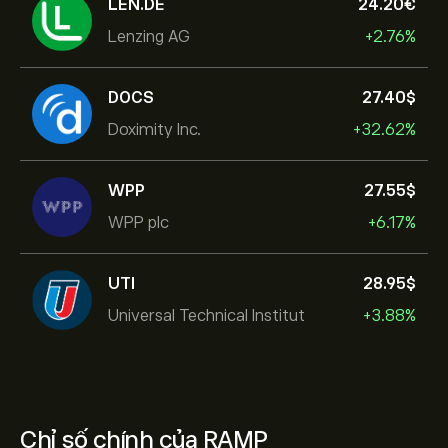
LEN.DE
24.20‎€‎
Lenzing AG
+2.76%
DOCS
27.40‎$‎
Doximity Inc.
+32.62%
WPP
27.55‎$‎
WPP plc
+6.17%
UTI
28.95‎$‎
Universal Technical Institut
+3.88%
Chỉ số chính của RAMP