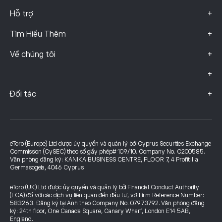
+
Hỗ trợ
+
Tìm Hiểu Thêm
+
Về chúng tôi
+
+
Đối tác
eToro (Europe) Ltd được ủy quyền và quản lý bởi Cyprus Securities Exchange
Commission (CySEC) theo số giấy phép# 109/10. Company No. C200585.
Văn phòng đăng ký: KANIKA BUSINESS CENTRE, FLOOR 7, 4 Profiti Ilia
Germasogeia, 4046 Cyprus
eToro (UK) Ltd được ủy quyền và quản lý bởi Financial Conduct Authority
(FCA) đối với các dịch vụ liên quan đến đầu tư, với Firm Reference Number:
583263. Đăng ký tại Anh theo Company No. 07973792. Văn phòng đăng
ký: 24th floor, One Canada Square, Canary Wharf, London E14 5AB,
England.