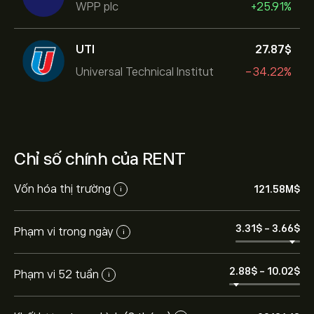
WPP plc
+25.91%
UTI
27.87‎$‎
Universal Technical Institut
-34.22%
Chỉ số chính của RENT
Vốn hóa thị trường
121.58M‎$‎
i
3.31‎$‎
-
3.66‎$‎
Phạm vi trong ngày
i
2.88‎$‎
-
10.02‎$‎
Phạm vi 52 tuần
i