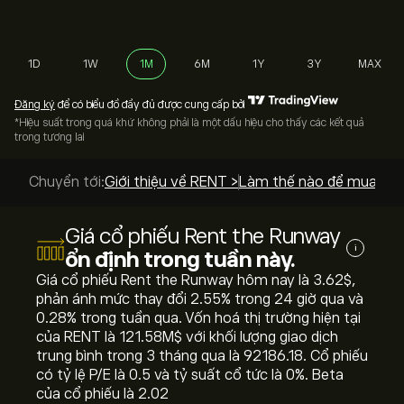
1D
1W
1M
6M
1Y
3Y
MAX
Đăng ký
để có biểu đồ đầy đủ được cung cấp bởi
*Hiệu suất trong quá khứ không phải là một dấu hiệu cho thấy các kết quả
trong tương lai
Chuyển tới:
Giới thiệu về RENT >
Làm thế nào để mua? >
Giá cổ phiếu Rent the Runway
i
ổn định trong tuần này.
Giá cổ phiếu Rent the Runway hôm nay là 3.62‎$‎,
phản ánh mức thay đổi ‎2.55‎% trong 24 giờ qua và
‎0.28‎% trong tuần qua. Vốn hoá thị trường hiện tại
của RENT là 121.58M‎$‎ với khối lượng giao dịch
trung bình trong 3 tháng qua là 92186.18. Cổ phiếu
có tỷ lệ P/E là 0.5 và tỷ suất cổ tức là 0%. Beta
của cổ phiếu là 2.02