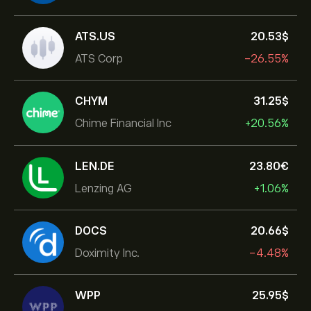
ATS.US
20.53‎$‎
ATS Corp
-26.55%
CHYM
31.25‎$‎
Chime Financial Inc
+20.56%
LEN.DE
23.80‎€‎
Lenzing AG
+1.06%
DOCS
20.66‎$‎
Doximity Inc.
-4.48%
WPP
25.95‎$‎