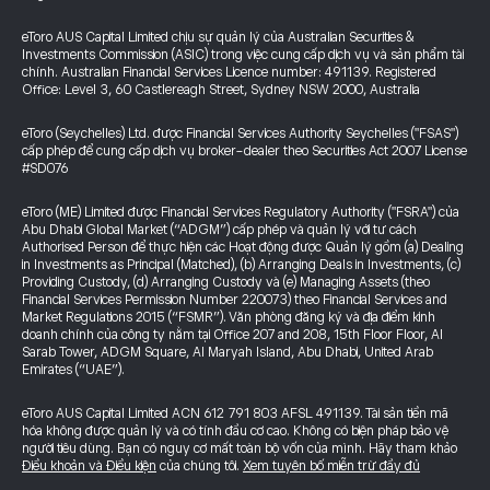
eToro AUS Capital Limited chịu sự quản lý của Australian Securities &
Investments Commission (ASIC) trong việc cung cấp dịch vụ và sản phẩm tài
chính. Australian Financial Services Licence number: 491139. Registered
Office: Level 3, 60 Castlereagh Street, Sydney NSW 2000, Australia
eToro (Seychelles) Ltd. được Financial Services Authority Seychelles ("FSAS")
cấp phép để cung cấp dịch vụ broker-dealer theo Securities Act 2007 License
#SD076
eToro (ME) Limited được Financial Services Regulatory Authority ("FSRA") của
Abu Dhabi Global Market (“ADGM”) cấp phép và quản lý với tư cách
Authorised Person để thực hiện các Hoạt động được Quản lý gồm (a) Dealing
in Investments as Principal (Matched), (b) Arranging Deals in Investments, (c)
Providing Custody, (d) Arranging Custody và (e) Managing Assets (theo
Financial Services Permission Number 220073) theo Financial Services and
Market Regulations 2015 (“FSMR”). Văn phòng đăng ký và địa điểm kinh
doanh chính của công ty nằm tại Office 207 and 208, 15th Floor Floor, Al
Sarab Tower, ADGM Square, Al Maryah Island, Abu Dhabi, United Arab
Emirates (“UAE”).
eToro AUS Capital Limited ACN 612 791 803 AFSL 491139. Tài sản tiền mã
hóa không được quản lý và có tính đầu cơ cao. Không có biện pháp bảo vệ
người tiêu dùng. Bạn có nguy cơ mất toàn bộ vốn của mình. Hãy tham khảo
Điều khoản và Điều kiện
của chúng tôi.
Xem tuyên bố miễn trừ đầy đủ