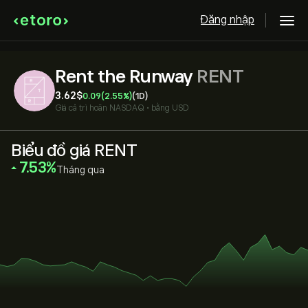
Đăng nhập
Rent the Runway
RENT
3.62‎$‎
0.09
(2.55%)
(1D)
Giá cả trì hoãn
NASDAQ
•
bằng USD
Biểu đồ giá RENT
‎7.53‎
Tháng qua