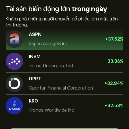
Tài sản biến động lớn
trong ngày
Khám phá những người chuyển cổ phiếu lớn nhất trên
thị trường.
ASPN
+
37.52
%
Aspen Aerogels Inc
INSM
+
33.86
%
Insmed Incorporated
OPRT
+
32.84
%
Oportun Financial Corporation
KRO
+
32.53
%
Kronos Worldwide Inc