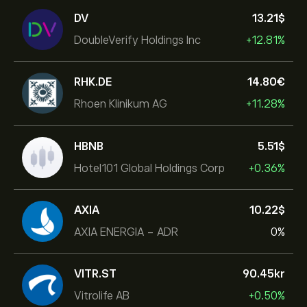
DV
13.21‎$‎
DoubleVerify Holdings Inc
+12.81%
RHK.DE
14.80‎€‎
Rhoen Klinikum AG
+11.28%
HBNB
5.51‎$‎
Hotel101 Global Holdings Corp
+0.36%
AXIA
10.22‎$‎
AXIA ENERGIA - ADR
0%
VITR.ST
90.45‎kr‎
Vitrolife AB
+0.50%