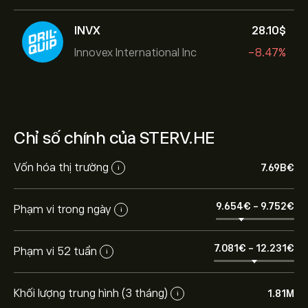
INVX
28.10‎$‎
Innovex International Inc
-8.47%
Chỉ số chính của STERV.HE
Vốn hóa thị trường
7.69B‎€‎
i
9.654‎€‎
-
9.752‎€‎
Phạm vi trong ngày
i
7.081‎€‎
-
12.231‎€‎
Phạm vi 52 tuần
i
Khối lượng trung hình (3 tháng)
1.81M
i