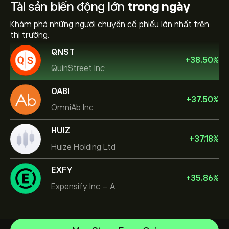
Tài sản biến động lớn
trong ngày
Khám phá những người chuyển cổ phiếu lớn nhất trên
thị trường.
QNST
+
38.50
%
QuinStreet Inc
OABI
+
37.50
%
OmniAb Inc
HUIZ
+
37.18
%
Huize Holding Ltd
EXFY
+
35.86
%
Expensify Inc - A
NVIDIA Corporation