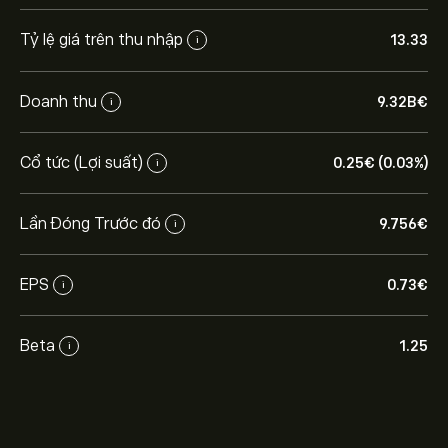
Tỷ lệ giá trên thu nhập
13.33
i
Doanh thu
9.32B‎€‎
i
Cổ tức (Lợi suất)
0.25‎€‎ (0.03%)
i
Lần Đóng Trước đó
9.756‎€‎
i
EPS
0.73‎€‎
i
Beta
1.25
i