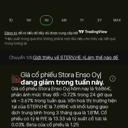
1D
1W
1M
6M
1Y
3Y
MAX
Đăng ký
để có biểu đồ đầy đủ được cung cấp bởi
*Hiệu suất trong quá khứ không phải là một dấu hiệu cho thấy các kết quả
trong tương lai
Chuyển tới:
Giới thiệu về STERV.HE >
Làm thế nào để mua
Giá cổ phiếu Stora Enso Oyj
i
đang giảm trong tuần này.
Giá cổ phiếu Stora Enso Oyj hôm nay là 9.686‎€‎,
phản ánh mức thay đổi ‎-0.72‎% trong 24 giờ qua
và ‎-3.67‎% trong tuần qua. Vốn hoá thị trường hiện
tại của STERV.HE là 7.69B‎€‎ với khối lượng giao
dịch trung bình trong 3 tháng qua là 1.81M. Cổ
phiếu có tỷ lệ P/E là 13.33 và tỷ suất cổ tức là
0.03%. Beta của cổ phiếu là 1.25