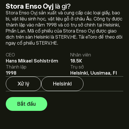
Stora Enso Oyj
là gì?
Stora Enso Oyj sản xuất và cung cấp các loại giấy, bao
bì, vật liệu sinh học, vật liệu gỗ ở châu Âu. Công ty được
thành lập vào năm 1998 và có trụ sở chính tại Helsinki,
Giá STERV.HE hôm nay là 9.686‎€‎.
Phần Lan. Mã cổ phiếu của Stora Enso Oyj được giao
dịch trên sàn Helsinki là STERV.HE. Tải eToro để theo dõi
ngay cổ phiếu STERV.HE.
Giá mục tiêu trung bình của Stora Enso Oyj là 9.686‎€‎.
CEO
Nhân viên
Tạo tài khoản
eToro để biết dự báo chi tiết của chuyên
Hans Mikael Sohlström
18.5K
gia và giá mục tiêu.
Thành lập
Trụ sở
1998
Helsinki, Uusimaa, FI
Các chuyên gia dự báo giá Stora Enso Oyj dựa trên xu
hướng thị trường, báo cáo tài chính và dự kiến tăng
Xử lý
Helsinki
trưởng. Hãy kiểm tra dự báo mới nhất về giá tương lai.
Vốn hóa thị trường của Stora Enso Oyj là 7.69B‎€‎
Bắt đầu