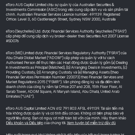
eToro AUS Capital Limited chịu sự quản lý của Australian Securities &
Investments Commission (ASIC) trong việc cung cấp dịch vụ và sản phẩm tài
chính. Australian Financial Services Licence number: 491139. Registered
Office: Level 3, 60 Castlereagh Street, Sydney NSW 2000, Australia
eToro (Seychelles) Ltd. được Financial Services Authority Seychelles ("FSAS")
cấp phép để cung cấp dịch vụ broker-dealer theo Securities Act 2007 License
#SD076
eToro (ME) Limited được Financial Services Regulatory Authority ("FSRA") của
Abu Dhabi Global Market (“ADGM”) cấp phép và quản lý với tư cách
Authorised Person để thực hiện các Hoạt động được Quản lý gồm (a) Dealing
in Investments as Principal (Matched), (b) Arranging Deals in Investments, (c)
Providing Custody, (d) Arranging Custody và (e) Managing Assets (theo
Financial Services Permission Number 220073) theo Financial Services and
Market Regulations 2015 (“FSMR”). Văn phòng đăng ký và địa điểm kinh
doanh chính của công ty nằm tại Office 207 and 208, 15th Floor Floor, Al
Sarab Tower, ADGM Square, Al Maryah Island, Abu Dhabi, United Arab
Emirates (“UAE”).
eToro AUS Capital Limited ACN 612 791 803 AFSL 491139. Tài sản tiền mã
hóa không được quản lý và có tính đầu cơ cao. Không có biện pháp bảo vệ
người tiêu dùng. Bạn có nguy cơ mất toàn bộ vốn của mình. Hãy tham khảo
Điều khoản và Điều kiện
của chúng tôi.
Xem tuyên bố miễn trừ đầy đủ