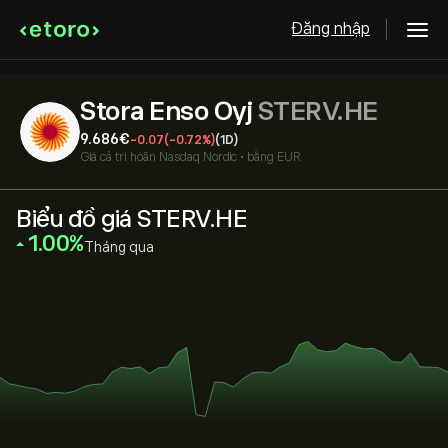
Đăng nhập
Stora Enso Oyj
STERV.HE
9.686‎€‎
-0.07
(-0.72%)
(1D)
Giá cả trì hoãn
Nasdaq Nordic
•
bằng EUR
Biểu đồ giá STERV.HE
‎1.00‎
Tháng qua