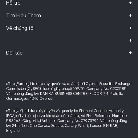
+
Hỗ trợ
+
Tìm Hiểu Thêm
+
Về chúng tôi
+
+
Đối tác
eToro (Europe) Ltd được ủy quyền và quản lý bởi Cyprus Securities Exchange
Commission (CySEC) theo số giấy phép# 109/10. Company No. C200585.
Văn phòng đăng ký: KANIKA BUSINESS CENTRE, FLOOR 7, 4 Profiti Ilia
Germasogeia, 4046 Cyprus
eToro (UK) Ltd được ủy quyền và quản lý bởi Financial Conduct Authority
(FCA) đối với các dịch vụ liên quan đến đầu tư, với Firm Reference Number:
583263. Đăng ký tại Anh theo Company No. 07973792. Văn phòng đăng
ký: 24th floor, One Canada Square, Canary Wharf, London E14 5AB,
England.