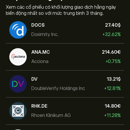
Xem các cổ phiếu có khối lượng giao dịch hằng ngày
biến động nhất so với mức trung bình 3 tháng.
DOCS
27.40‎$‎
Doximity Inc.
+32.62%
ANA.MC
214.60‎€‎
Acciona
+0.75%
DV
13.21‎$‎
DoubleVerify Holdings Inc
+12.81%
RHK.DE
14.80‎€‎
Rhoen Klinikum AG
+11.28%