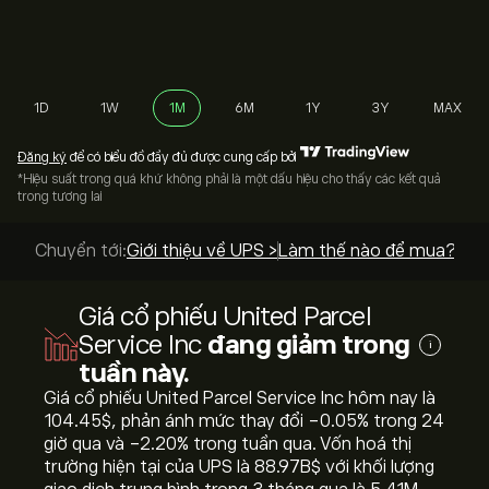
1D
1W
1M
6M
1Y
3Y
MAX
Đăng ký
để có biểu đồ đầy đủ được cung cấp bởi
*Hiệu suất trong quá khứ không phải là một dấu hiệu cho thấy các kết quả
trong tương lai
Chuyển tới:
Giới thiệu về UPS >
Làm thế nào để mua? >
Giá cổ phiếu United Parcel
Service Inc
đang giảm trong
i
tuần này.
Giá cổ phiếu United Parcel Service Inc hôm nay là
104.45‎$‎, phản ánh mức thay đổi ‎-0.05‎% trong 24
giờ qua và ‎-2.20‎% trong tuần qua. Vốn hoá thị
trường hiện tại của UPS là 88.97B‎$‎ với khối lượng