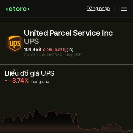
Đăng nhập
United Parcel Service Inc
UPS
104.45‎$‎
-0.05
(-0.05%)
(1D)
Giá cả trì hoãn
NASDAQ
•
bằng USD
Biểu đồ giá UPS
‎-3.74‎
Tháng qua