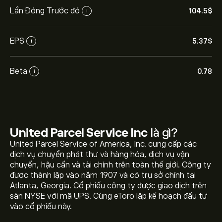
Lần Đóng Trước đó
104.5‎$‎
i
EPS
5.37‎$‎
i
Beta
0.78
i
United Parcel Service Inc
là gì?
United Parcel Service of America, Inc. cung cấp các
dịch vụ chuyển phát thư và hàng hóa, dịch vụ vận
chuyển, hậu cần và tài chính trên toàn thế giới. Công ty
được thành lập vào năm 1907 và có trụ sở chính tại
Giá UPS hôm nay là 104.45‎$‎.
Atlanta, Georgia. Cổ phiếu công ty được giao dịch trên
sàn NYSE với mã UPS. Cùng eToro lập kế hoạch đầu tư
vào cổ phiếu này.