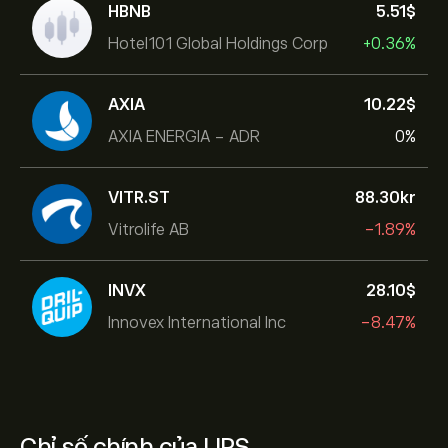
HBNB
5.51‎$‎
Hotel101 Global Holdings Corp
+0.36%
AXIA
10.22‎$‎
AXIA ENERGIA - ADR
0%
VITR.ST
88.30‎kr‎
Vitrolife AB
-1.89%
INVX
28.10‎$‎
Innovex International Inc
-8.47%
Chỉ số chính của UPS