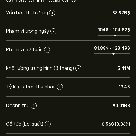
Vốn hóa thị trường
88.97B‎$‎
i
104‎$‎
-
104.82‎$‎
Phạm vi trong ngày
i
81.88‎$‎
-
123.49‎$‎
Phạm vi 52 tuần
i
Khối lượng trung hình (3 tháng)
5.41M
i
Tỷ lệ giá trên thu nhập
19.45
i
Doanh thu
90.01B‎$‎
i
Cổ tức (Lợi suất)
6.56‎$‎ (0.06%)
i