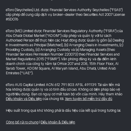
eToro (Seychelles) Ltd. được Financial Services Authority Seychelles ("FSAS")
cấp phép để cung cấp dịch vụ broker-dealer theo Securities Act 2007 License
#SD076
eToro (ME) Limited được Financial Services Regulatory Authority ("FSRA") của
Abu Dhabi Global Market (“ADGM”) cấp phép và quản lý với tư cách
Authorised Person để thực hiện các Hoạt động được Quản lý gồm (a) Dealing
in Investments as Principal (Matched), (b) Arranging Deals in Investments, (c)
Providing Custody, (d) Arranging Custody và (e) Managing Assets (theo
Financial Services Permission Number 220073) theo Financial Services and
Market Regulations 2015 (“FSMR”). Văn phòng đăng ký và địa điểm kinh
doanh chính của công ty nằm tại Office 207 and 208, 15th Floor Floor, Al
Sarab Tower, ADGM Square, Al Maryah Island, Abu Dhabi, United Arab
Emirates (“UAE”).
eToro AUS Capital Limited ACN 612 791 803 AFSL 491139. Tài sản tiền mã
hóa không được quản lý và có tính đầu cơ cao. Không có biện pháp bảo vệ
người tiêu dùng. Bạn có nguy cơ mất toàn bộ vốn của mình. Hãy tham khảo
Điều khoản và Điều kiện
của chúng tôi.
Xem tuyên bố miễn trừ đầy đủ
Hiệu suất trong quá khứ không phải là dấu hiệu của kết quả trong tương lai.
Công bố rủi ro chung
|
Điều khoản & Điều kiện