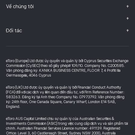
+
Về chúng tôi
+
+
Đối tác
eToro (Europe) Ltd được ủy quyền và quản lý bởi Cyprus Securities Exchange
Commission (CySEC) theo số giấy phép# 109/10. Company No. C200585.
Văn phòng đăng ký: KANIKA BUSINESS CENTRE, FLOOR 7, 4 Profiti Ilia
Germasogeia, 4046 Cyprus
eToro (UK) Ltd được ủy quyền và quản lý bởi Financial Conduct Authority
(FCA) đối với các dịch vụ liên quan đến đầu tư, với Firm Reference Number:
583263. Đăng ký tại Anh theo Company No. 07973792. Văn phòng đăng
ký: 24th floor, One Canada Square, Canary Wharf, London E14 5AB,
England.
eToro AUS Capital Limited chịu sự quản lý của Australian Securities &
Investments Commission (ASIC) trong việc cung cấp dịch vụ và sản phẩm tài
chính. Australian Financial Services Licence number: 491139. Registered
Office: Level 3, 60 Castlereagh Street, Sydney NSW 2000, Australia