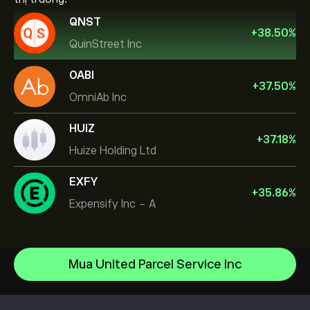
QNST
+
38.50
%
QuinStreet Inc
OABI
+
37.50
%
OmniAb Inc
HUIZ
+
37.18
%
Huize Holding Ltd
EXFY
+
35.86
%
Expensify Inc - A
NVIDIA Corporation
Mua United Parcel Service Inc
Amazon.com Inc
Trung tâm trợ giúp
Microsoft
Làm thế nào để gửi tiền