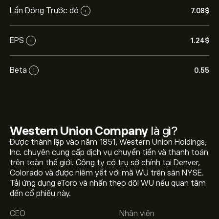
Lần Đóng Trước đó
7.08‎$‎
i
EPS
1.24‎$‎
i
Beta
0.55
i
Western Union Company
là gì?
Được thành lập vào năm 1851, Western Union Holdings,
Inc. chuyên cung cấp dịch vụ chuyển tiền và thanh toán
trên toàn thế giới. Công ty có trụ sở chính tại Denver,
Colorado và được niêm yết với mã WU trên sàn NYSE.
Giá WU hôm nay là 7.08‎$‎.
Tải ứng dụng eToro và nhấn theo dõi WU nếu quan tâm
đến cổ phiếu này.
CEO
Nhân viên