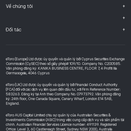
+
Về chúng tôi
+
+
Đối tác
eToro (Europe) Ltd được ủy quyền và quản lý bởi Cyprus Securities Exchange
Commission (CySEC) theo số giấy phép# 109/10. Company No. C200585.
Văn phòng đăng ký: KANIKA BUSINESS CENTRE, FLOOR 7, 4 Profiti Ilia
Germasogeia, 4046 Cyprus
eToro (UK) Ltd được ủy quyền và quản lý bởi Financial Conduct Authority
(FCA) đối với các dịch vụ liên quan đến đầu tư, với Firm Reference Number:
583263. Đăng ký tại Anh theo Company No. 07973792. Văn phòng đăng
ký: 24th floor, One Canada Square, Canary Wharf, London E14 5AB,
England.
eToro AUS Capital Limited chịu sự quản lý của Australian Securities &
Investments Commission (ASIC) trong việc cung cấp dịch vụ và sản phẩm tài
chính. Australian Financial Services Licence number: 491139. Registered
Office: Level 3, 60 Castlereagh Street, Sydney NSW 2000, Australia