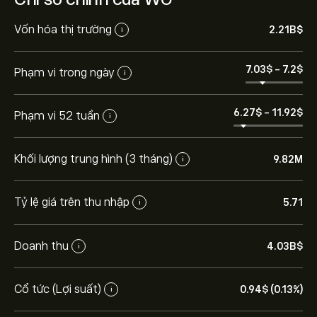
Vốn hóa thị trường
2.21B‎$‎
i
7.03‎$‎
-
7.2‎$‎
Phạm vi trong ngày
i
6.27‎$‎
-
11.92‎$‎
Phạm vi 52 tuần
i
Khối lượng trung hình (3 tháng)
9.82M
i
Tỷ lệ giá trên thu nhập
5.71
i
Doanh thu
4.03B‎$‎
i
Cổ tức (Lợi suất)
0.94‎$‎ (0.13%)
i