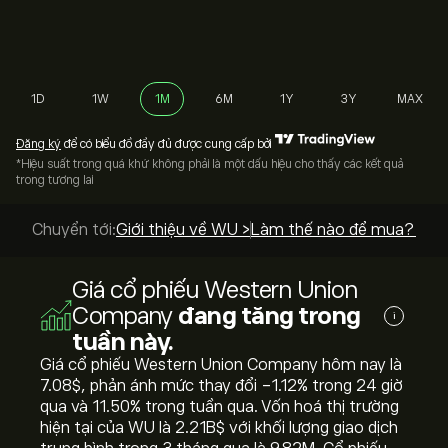
1D
1W
1M
6M
1Y
3Y
MAX
Đăng ký
để có biểu đồ đầy đủ được cung cấp bởi
*Hiệu suất trong quá khứ không phải là một dấu hiệu cho thấy các kết quả
trong tương lai
Chuyển tới:
Giới thiệu về WU >
Làm thế nào để mua? >
Giá cổ phiếu Western Union
Company
đang tăng trong
i
tuần này.
Giá cổ phiếu Western Union Company hôm nay là
7.08‎$‎, phản ánh mức thay đổi ‎-1.12‎% trong 24 giờ
qua và ‎11.50‎% trong tuần qua. Vốn hoá thị trường
hiện tại của WU là 2.21B‎$‎ với khối lượng giao dịch