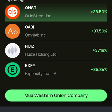
QNST
+
38.50
%
QuinStreet Inc
OABI
+
37.50
%
OmniAb Inc
HUIZ
+
37.18
%
Huize Holding Ltd
EXFY
+
35.86
%
Expensify Inc - A
NVIDIA Corporation
Mua Western Union Company
Amazon.com Inc
Trung tâm trợ giúp
Microsoft
Làm thế nào để gửi tiền