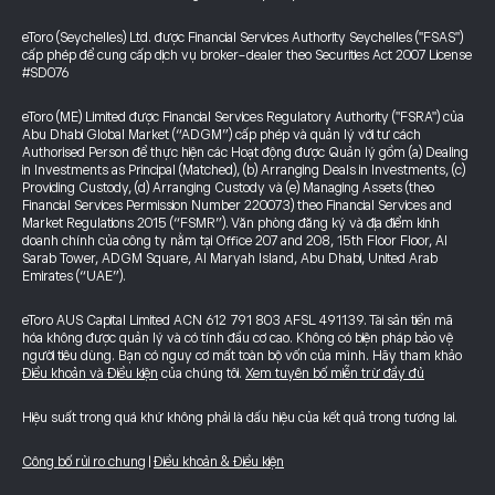
eToro (Seychelles) Ltd. được Financial Services Authority Seychelles ("FSAS")
cấp phép để cung cấp dịch vụ broker-dealer theo Securities Act 2007 License
#SD076
eToro (ME) Limited được Financial Services Regulatory Authority ("FSRA") của
Abu Dhabi Global Market (“ADGM”) cấp phép và quản lý với tư cách
Authorised Person để thực hiện các Hoạt động được Quản lý gồm (a) Dealing
in Investments as Principal (Matched), (b) Arranging Deals in Investments, (c)
Providing Custody, (d) Arranging Custody và (e) Managing Assets (theo
Financial Services Permission Number 220073) theo Financial Services and
Market Regulations 2015 (“FSMR”). Văn phòng đăng ký và địa điểm kinh
doanh chính của công ty nằm tại Office 207 and 208, 15th Floor Floor, Al
Sarab Tower, ADGM Square, Al Maryah Island, Abu Dhabi, United Arab
Emirates (“UAE”).
eToro AUS Capital Limited ACN 612 791 803 AFSL 491139. Tài sản tiền mã
hóa không được quản lý và có tính đầu cơ cao. Không có biện pháp bảo vệ
người tiêu dùng. Bạn có nguy cơ mất toàn bộ vốn của mình. Hãy tham khảo
Điều khoản và Điều kiện
của chúng tôi.
Xem tuyên bố miễn trừ đầy đủ
Hiệu suất trong quá khứ không phải là dấu hiệu của kết quả trong tương lai.
Công bố rủi ro chung
|
Điều khoản & Điều kiện