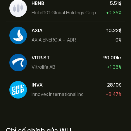
HBNB
5.51‎$‎
Hotel101 Global Holdings Corp
+0.36%
AXIA
10.22‎$‎
AXIA ENERGIA - ADR
0%
VITR.ST
90.00‎kr‎
Vitrolife AB
+1.35%
INVX
28.10‎$‎
Innovex International Inc
-8.47%
Chỉ số chính của WU