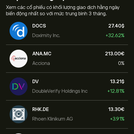
Xem các cổ phiếu có khối lượng giao dịch hằng ngày
biến động nhất so với mức trung bình 3 tháng.
DOCS
27.40‎$‎
Doximity Inc.
+32.62%
ANA.MC
213.00‎€‎
Acciona
0%
DV
13.21‎$‎
DoubleVerify Holdings Inc
+12.81%
RHK.DE
13.30‎€‎
Rhoen Klinikum AG
+3.91%