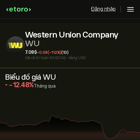
Đăng nhập
Western Union Company
WU
7.08‎$‎
-0.08
(-1.12%)
(1D)
Giá cả trì hoãn
NASDAQ
•
bằng USD
Biểu đồ giá WU
‎-12.48‎
Tháng qua