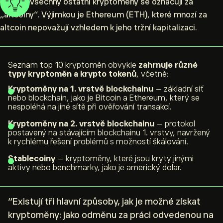
vznikla, všechny ostatní kryptoměny se označují za
„altcoiny“. Výjimkou je Ethereum (ETH), které mnozí za
altcoin nepovažují vzhledem k jeho tržní kapitalizaci.
Seznam top 10 kryptoměn obvykle
zahrnuje různé
typy kryptoměn a krypto tokenů
, včetně:
Kryptoměny na 1. vrstvě blockchainu
– základní síť
nebo blockchain, jako je Bitcoin a Ethereum, který se
nespoléhá na jiné sítě při ověřování transakcí.
Kryptoměny na 2. vrstvě blockchainu
– protokol
postavený na stávajícím blockchainu 1. vrstvy, navržený
k rychlému řešení problémů s možností škálování.
Stablecoiny
– kryptoměny, které jsou kryty jinými
aktivy nebo benchmarky, jako je americký dolar.
“Existují tři hlavní způsoby, jak je možné získat
kryptoměny: jako odměnu za práci odvedenou na