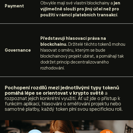
Obvykle mají své vlastní blockchainy a
jen
Payment
výjimečně slouží pro jiný účel než pro
použití v rámci platebních transakcí
.
Představují hlasovací práva na
blockchainu.
Držitelé těchto tokenů mohou
Governance
hlasovat o směru, kterým se bude
blockchainový projekt ubírat, a pomáhají tak
dodržet princip decentralizovaného
rozhodování.
Pochopení rozdílů mezi jednotlivými typy tokenů
pomáhá lépe se orientovat v krypto světě
a
rozpoznat jejich konkrétní využití. Ať už jde o přístup k
funkcím aplikací, hlasování o směřování projektu nebo
samotné platby, každý token plní svou specifickou roli.