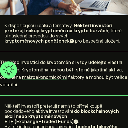
K dispozici jsou i další alternativy.
Někteří investoři
preferují nákup kryptoměn na krypto burzách
, které
si následně převedou do svých
kryptoměnových peněženek
pro bezpečné uložení.
Tip:
Před investicí do kryptoměn si vždy udělejte vlastní
průzkum. Kryptoměny mohou být, stejně jako jiná aktiva,
ovlivněna
makroekonomickými
faktory a mohou být velice
volatilní.
Někteří investoři preferují namísto přímé koupě
podkladového aktiva investování
do blockchainových
akcií nebo kryptoměnových
ETF (Exchange-Traded Funds)
.
Byť se jedná o nepřímou investici,
hodnota takového