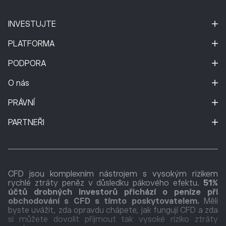
INVESTUJTE
PLATFORMA
PODPORA
O nás
PRÁVNÍ
PARTNEŘI
CFD jsou komplexním nástrojem s vysokým rizikem
rychlé ztráty peněz v důsledku pákového efektu.
51%
účtů drobných investorů přichází o peníze při
obchodování s CFD s tímto poskytovatelem.
Měli
byste uvážit, zda opravdu chápete, jak fungují CFD a zda
si můžete dovolit přijmout tak vysoké riziko ztráty