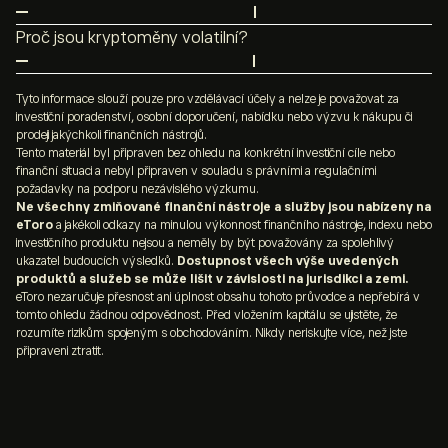
Blockchain slouží jako veřejná distribuovaná účetní kniha,
Mnoho investorů vnímá
kryptoměny
jako důležitý krok
která zaznamenává všechny transakce v rámci dané
Proč jsou kryptoměny volatilní?
ve vývoji finančního systému. Umožňují přímé a
kryptoměny (např.
bitcoinu
). Kryptoměny jsou
Kryptoměny jsou vysoce
volatilní
, protože mají
bezpečné platby po celém světě – jen pomocí mobilního
decentralizované – přestože jsou anonymní, všechny
omezenou nabídku a jejich hodnota je často ovlivněna
Tyto informace slouží pouze pro vzdělávací účely a nelze je považovat za
telefonu a internetu. Pro někoho je klíčový faktor
transakce jsou trvale dohledatelné a ověřitelné.
investiční poradenství, osobní doporučení, nabídku nebo výzvu k nákupu či
spekulacemi investorů. Ceny rychle rostou při zvýšené
decentralizace. Kryptoměny jsou více transparentní,
prodeji jakýchkoli finančních nástrojů.
poptávce nebo pozitivních zprávách, ale stejně rychle
anonymní a méně byrokratické než tradiční finanční
Tento materiál byl připraven bez ohledu na konkrétní investiční cíle nebo
finanční situaci a nebyl připraven v souladu s právními a regulačními
klesají, když zájem opadne, nebo když trh reaguje na
systémy.
požadavky na podporu nezávislého výzkumu.
nepříznivé informace.
Ne všechny zmiňované finanční nástroje a služby jsou nabízeny na
eToro
a jakékoli odkazy na minulou výkonnost finančního nástroje, indexu nebo
investičního produktu nejsou a neměly by být považovány za spolehlivý
ukazatel budoucích výsledků.
Dostupnost všech výše uvedených
produktů a služeb se může lišit v závislosti na jurisdikci a zemi.
eToro nezaručuje přesnost ani úplnost obsahu tohoto průvodce a nepřebírá v
tomto ohledu žádnou odpovědnost. Před vložením kapitálu se ujistěte, že
rozumíte rizikům spojeným s obchodováním. Nikdy neriskujte více, než jste
připraveni ztratit.