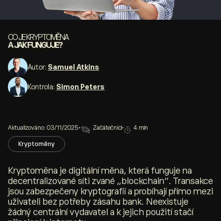
CO JE KRYPTOMĚNA
A JAK FUNGUJE?
Autor:
Samuel Atkins
Kontrola:
Simon Peters
Aktualizováno: 03/11/2025
•
Začátečníci
•
4 min
Kryptoměny
Kryptoměna je digitální měna, která funguje na
decentralizované síti zvané „blockchain“. Transakce
jsou zabezpečeny kryptografií a probíhají přímo mezi
uživateli bez potřeby zásahu bank. Neexistuje
žádný centrální vydavatel a k jejich použití stačí