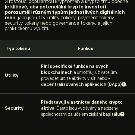
S rostoucí popularitou kryptoměn a krypto trhu obecně
je klíčové, aby potenciální krypto investoři
porozuměli různým typům jednotlivých digitálních
měn
, jako jsou tzv. utility tokeny, payment tokeny,
security tokeny nebo governance tokeny, a jejich
praktickému využití.
Typ tokenu
Funkce
Plní specifické funkce na svých
blockchainech
a umožňují uživatelům
Utility
provádět určité aktivity v síti nebo v
decentralizovaných aplikacích (DApp)
.
Představují vlastnictví daného krypto
Security
aktiva
. Často jsou vydávány a nabízeny
společnostmi za účelem získání
kapitálu
.