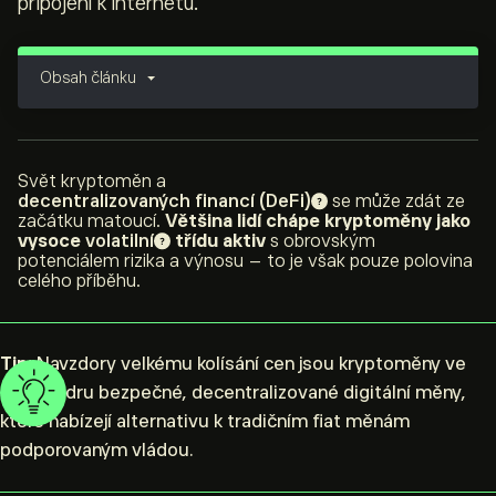
připojení k internetu.
Obsah článku
Svět kryptoměn a
decentralizovaných financí (DeFi)
se může zdát ze
začátku matoucí.
Většina lidí chápe kryptoměny jako
vysoce
volatilní
třídu aktiv
s obrovským
potenciálem rizika a výnosu – to je však pouze polovina
celého příběhu.
Tip:
Navzdory velkému kolísání cen jsou kryptoměny ve
svém jádru bezpečné, decentralizované digitální měny,
které nabízejí alternativu k tradičním fiat měnám
podporovaným vládou.