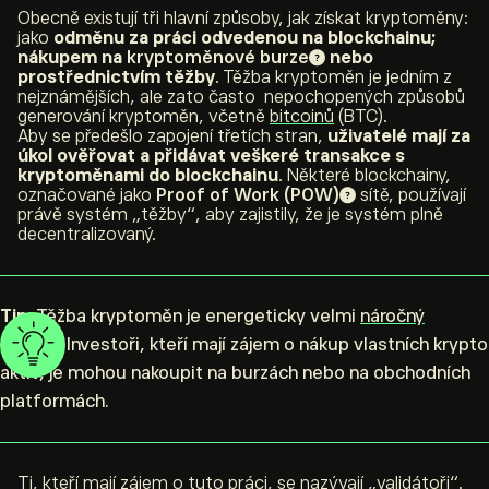
Obecně existují tři hlavní způsoby, jak získat kryptoměny:
jako
odměnu za práci odvedenou na blockchainu;
nákupem na
kryptoměnové burze
nebo
prostřednictvím těžby
. Těžba kryptoměn je jedním z
nejznámějších, ale zato často nepochopených způsobů
generování kryptoměn, včetně
bitcoinů
(BTC).
Aby se předešlo zapojení třetích stran,
uživatelé mají za
úkol ověřovat a přidávat veškeré transakce s
kryptoměnami do blockchainu
. Některé blockchainy,
označované jako
Proof of Work (POW)
sítě, používají
právě systém „těžby“, aby zajistily, že je systém plně
decentralizovaný.
Tip:
Těžba kryptoměn je energeticky velmi
náročný
proces
. Investoři, kteří mají zájem o nákup vlastních krypto
aktiv, je mohou nakoupit na burzách nebo na obchodních
platformách.
Ti, kteří mají zájem o tuto práci, se nazývají „validátoři“.