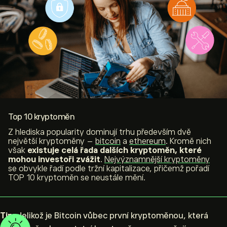
Top 10 kryptoměn
Z hlediska popularity dominují trhu především dvě
největší kryptoměny –
bitcoin
a
ethereum
. Kromě nich
však
existuje celá řada dalších kryptoměn, které
mohou investoři zvážit
.
Nejvýznamnější kryptoměny
se obvykle řadí podle tržní kapitalizace, přičemž pořadí
TOP 10 kryptoměn se neustále mění.
Tip:
Jelikož je Bitcoin vůbec první kryptoměnou, která