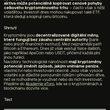
aktiva může potenciálně kopírovat cenové pohyby
celkového kryptoměnového trhu
– často však s nižší
volatilitou. Investoři dnes mohou nakupovat také ETF,
která sledují a kopírují cenu bitcoinu.
Shrnutí
Kryptoměny jsou
decentralizované digitální měny,
které fungují bez zásahu centrální autority
(bank
nebo jiných finančních institucí). Mezi nejznámější patří
Bitcoin a Ethereum. Dnes již však existují tisíce dalších,
jako například ApeCoin nebo USDT, přičemž každá plní
jinou funkci.
Navzdory technologické náročnosti
mají kryptoměny
potenciál změnit způsob, jakým vnímáme peníze
,
vlastnictví nebo investování obecně. Jsou však vysoce
volatilní a je důležité porozumět rizikům i přínosům dříve,
než se rozhodnete je využívat nebo do nich investovat.
Přejděte do
Akademie eToro
, kde se o kryptoměnách a
blockchainu dozvíte více.
Test