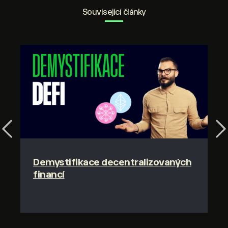
Související články
Previous
Ne
Demystifikace decentralizovaných
financí