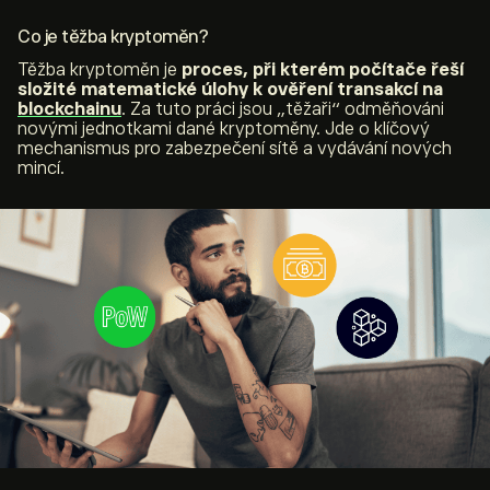
Co je těžba kryptoměn?
Těžba kryptoměn je
proces, při kterém počítače řeší
složité matematické úlohy k ověření transakcí na
blockchainu
. Za tuto práci jsou „těžaři“ odměňováni
novými jednotkami dané kryptoměny. Jde o klíčový
mechanismus pro zabezpečení sítě a vydávání nových
mincí.