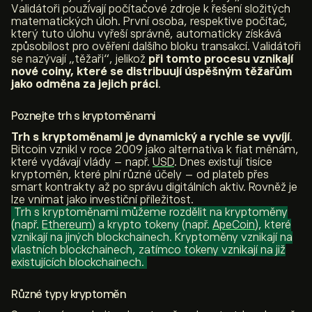
Validátoři používají počítačové zdroje k řešení složitých
matematických úloh. První osoba, respektive počítač,
který tuto úlohu vyřeší správně, automaticky získává
způsobilost pro ověření dalšího bloku transakcí. Validátoři
se nazývají „těžaři“, jelikož
při tomto procesu vznikají
nové coiny, které se distribuují úspěšným těžařům
jako odměna za jejich práci
.
Poznejte trh s kryptoměnami
Trh s kryptoměnami je dynamický a rychle se vyvíjí
.
Bitcoin vznikl v roce 2009 jako alternativa k fiat měnám,
které vydávají vlády – např.
USD
. Dnes existují tisíce
kryptoměn, které plní různé účely – od plateb přes
smart kontrakty až po správu digitálních aktiv. Rovněž je
lze vnímat jako investiční příležitost.
Trh
s kryptoměnami můžeme rozdělit na kryptoměny
(např.
Ethereum
) a krypto tokeny (např.
ApeCoin
), které
vznikají na jiných blockchainech. Kryptoměny vznikají na
vlastních blockchainech, zatímco tokeny vznikají na již
existujících blockchainech.
Různé typy kryptoměn