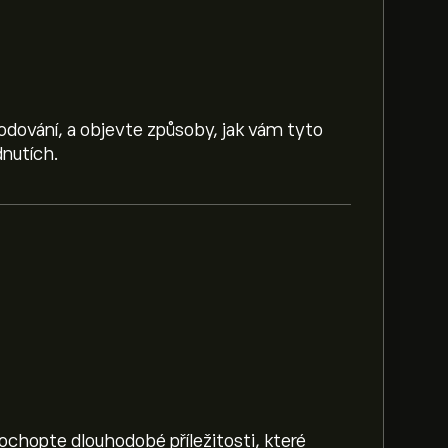
hodování, a objevte způsoby, jak vám tyto
nutích.
edged UCITS ETF je 148.250‎€‎
Pochopte dlouhodobé příležitosti, které