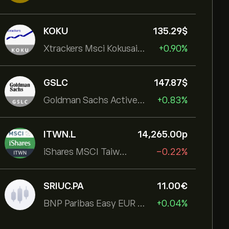
KOKU
135.29‎$‎
Xtrackers Msci Kokusai Eqty
+0.90%
GSLC
147.87‎$‎
Goldman Sachs ActiveBeta U.S. Large Cap Equity ETF
+0.83%
ITWN.L
14,265.00‎p‎
iShares MSCI Taiwan UCITS ETF
-0.22%
SRIUC.PA
11.00‎€‎
BNP Paribas Easy EUR Corp Bond SRI Fossil Free Ult
+0.04%