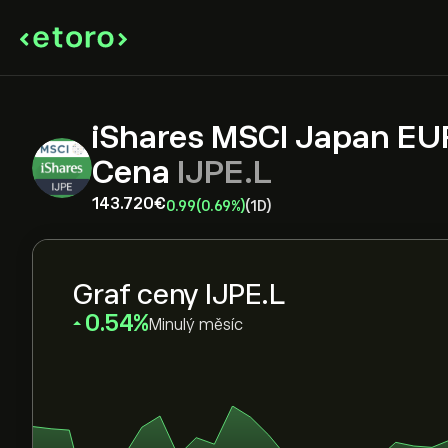
iShares MSCI Japan E
Cena
IJPE.L
143.720‎€‎
0.99
(0.69%)
(1D)
Graf ceny IJPE.L
‎0.54‎
Minulý měsíc