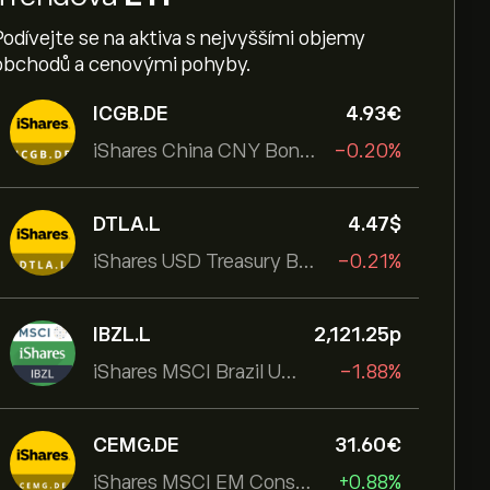
Podívejte se na aktiva s nejvyššími objemy
obchodů a cenovými pohyby.
ICGB.DE
4.93‎€‎
iShares China CNY Bond UCITS ETF
-0.20%
DTLA.L
4.47‎$‎
iShares USD Treasury Bond 20+yr UCITS ETF
-0.21%
IBZL.L
2,121.25‎p‎
iShares MSCI Brazil UCITS ETF (Dist)
-1.88%
CEMG.DE
31.60‎€‎
iShares MSCI EM Consumer Growth UCITS ETF
+0.88%