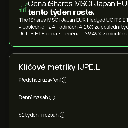
Cena iShares MSCI Japan E
tento týden roste.
The iShares MSCI Japan EUR Hedged UCITS ETF 
v posledních 24 hodinách ‎4.25‎% za poslední 
UCITS ETF cena změněna o ‎39.49‎% v minulém 
Klíčové metriky IJPE.L
Předchozí uzavření
i
Denní rozsah
i
52týdenní rozsah
i