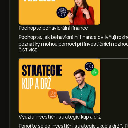
Pochopte behaviorální finance
Pochopte, jak behaviorální finance ovlivňují roz
poznatky mohou pomoci při investičních rozhod
ČÍST VÍCE
Aktuální cena IJPE.L je 143.720‎€‎
Dosavadní maximum iShares MSCI Japan EUR H
Využití investiční strategie kup a drž
Ponořte se do investiční strategie „kup a drž“. 