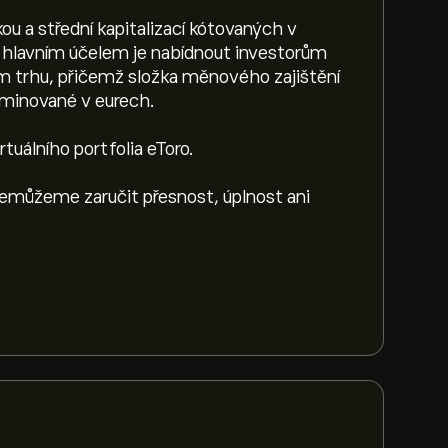
ou a střední kapitalizací kótovaných v
o hlavním účelem je nabídnout investorům
m trhu, přičemž složka měnového zajištění
nominované v eurech.
uálního portfolia eToro.
Nemůžeme zaručit přesnost, úplnost ani