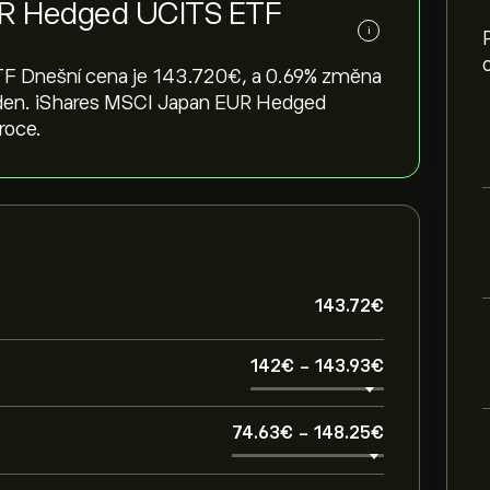
UR Hedged UCITS ETF
i
Dnešní cena je 143.720‎€‎, a ‎0.69‎% změna
týden. iShares MSCI Japan EUR Hedged
roce.
143.72‎€‎
142‎€‎
-
143.93‎€‎
74.63‎€‎
-
148.25‎€‎