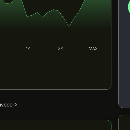
1Y
3Y
MAX
ůvodci >