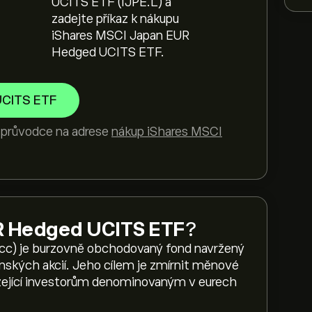
UCITS ETF (IJPE.L) a
zadejte příkaz k nákupu
iShares MSCI Japan EUR
Hedged UCITS ETF.
UCITS ETF
o průvodce na adrese
nákup iShares MSCI
R Hedged UCITS ETF
?
c) je burzovně obchodovaný fond navržený
onských akcií. Jeho cílem je zmírnit měnové
zející investorům denominovaným v eurech