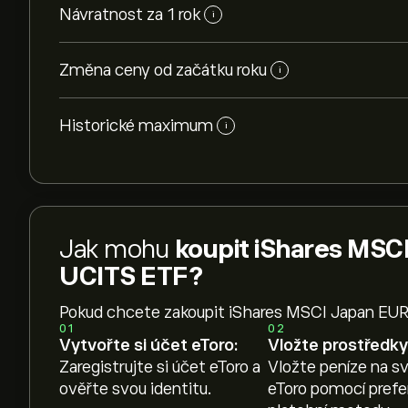
Návratnost za 1 rok
i
Změna ceny od začátku roku
i
Historické maximum
i
Jak mohu
koupit iShares MS
UCITS ETF?
Pokud chcete zakoupit iShares MSCI Japan EU
01
02
Vytvořte si účet eToro:
Vložte prostředky
Zaregistrujte si účet eToro a
Vložte peníze na sv
ověřte svou identitu.
eToro pomocí pref