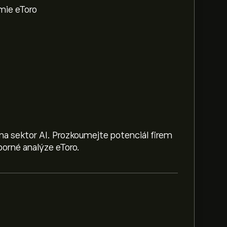
mie eToro
na sektor AI. Prozkoumejte potenciál firem
orné analýze eToro.