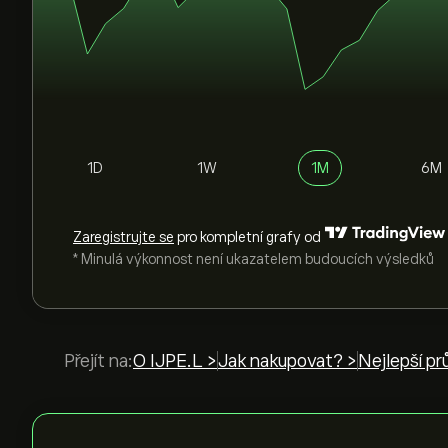
1D
1W
1M
6M
Zaregistrujte se
pro kompletní grafy od
* Minulá výkonnost není ukazatelem budoucích výsledků
Přejít na:
O IJPE.L >
Jak nakupovat? >
Nejlepší pr