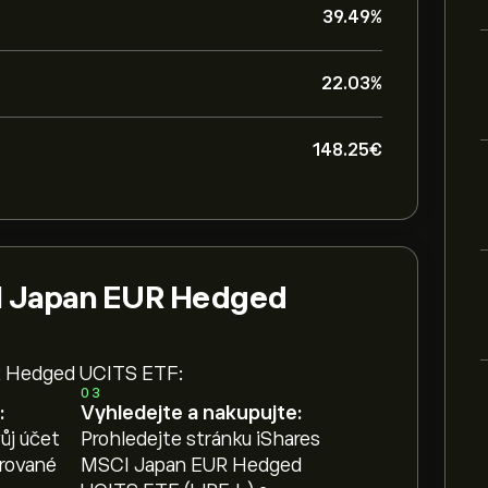
39.49%
22.03%
148.25‎€‎
CI Japan EUR Hedged
R Hedged UCITS ETF:
03
:
Vyhledejte a nakupujte:
ůj účet
Prohledejte stránku iShares
erované
MSCI Japan EUR Hedged