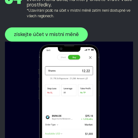
prostředky.
*Uzavírání pozic na účet v místní měně zatím není dostupné ve
všech regionech.
získejte účet v místní měně