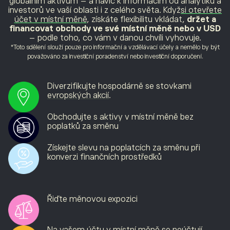
globálním aktivům – a navíc k informacím od analytiků a
investorů ve vaší oblasti i z celého světa. Když
si otevřete
účet v místní měně
, získáte flexibilitu vkládat,
držet a
financovat obchody ve své místní měně nebo v USD
– podle toho, co vám v danou chvíli vyhovuje.
*Toto sdělení slouží pouze pro informační a vzdělávací účely a nemělo by být
považováno za investiční poradenství nebo investiční doporučení.
Diverzifikujte hospodárně se stovkami
evropských akcií
.
Obchodujte s aktivy v místní měně bez
poplatků za směnu
Získejte slevu na poplatcích za směnu při
konverzi finančních prostředků
Řiďte měnovou expozici
Na vašem účtu v místní měně se neúčtují