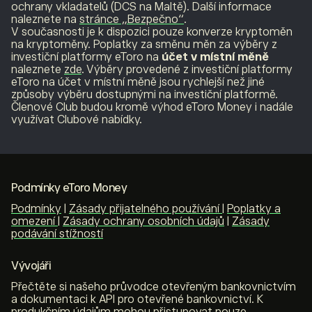
ochrany vkladatelů (DCS na Maltě). Další informace
naleznete na
stránce „Bezpečno“
.
V současnosti je k dispozici pouze konverze kryptoměn
na kryptoměny. Poplatky za směnu měn za výběry z
investiční platformy eToro na
účet v místní měně
naleznete
zde
. Výběry provedené z investiční platformy
eToro na účet v místní měně jsou rychlejší než jiné
způsoby výběru dostupnými na investiční platformě.
Členové Club budou kromě výhod eToro Money i nadále
využívat Clubové nabídky.
Podmínky eToro Money
Podmínky
|
Zásady přijatelného používání
|
Poplatky a
omezení
|
Zásady ochrany osobních údajů
|
Zásady
podávání stížností
Vývojáři
Přečtěte si našeho průvodce otevřeným bankovnictvím
a dokumentaci k API pro otevřené bankovnictví. K
produkčním údajům mohou přistupovat pouze