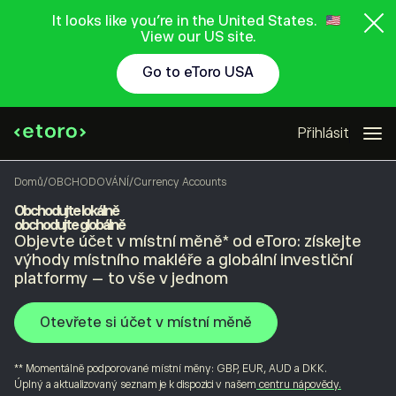
It looks like you're in the United States.
View our US site.
Go to eToro USA
Přihlásit
Domů
/
OBCHODOVÁNÍ
/
Currency Accounts
Obchodujte lokálně
obchodujte globálně
Objevte účet v místní měně* od eToro: získejte
výhody místního makléře a globální investiční
platformy – to vše v jednom
Otevřete si účet v místní měně
** Momentálně podporované místní měny: GBP, EUR, AUD a DKK.
Úplný a aktualizovaný seznam je k dispozici v našem
centru nápovědy.