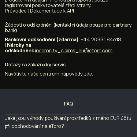
registrovaní poskytovatelé třetí strany.
Průvodce
|
Dokumentace k API
Žádosti o odškodnění
(kontaktní údaje pouze pro partnery
bank)
Bankovní odškodnění (zdarma):
+44 20331 84618
|
Nároky na
odškodnění:
indemnity_claims_eu@etoro.com
Dotazy na zákaznický servis
Navštivte naše
centrum nápovědy zde.
FAQ
Jaké jsou výhody používání prostředků z mého EUR účtu
při obchodování na eToro?