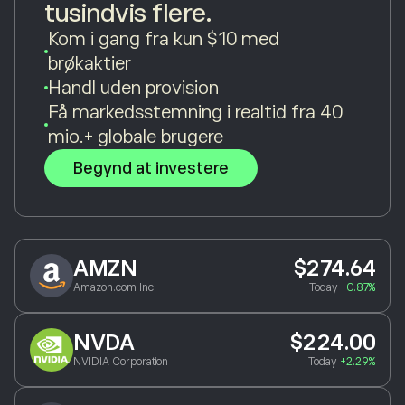
tusindvis flere.
Kom i gang fra kun $10 med
brøkaktier
Handl uden provision
Få markedsstemning i realtid fra 40
mio.+ globale brugere
Begynd at investere
AMZN
$274.64
Amazon.com Inc
Today
+0.87%
NVDA
$224.00
NVIDIA Corporation
Today
+2.29%