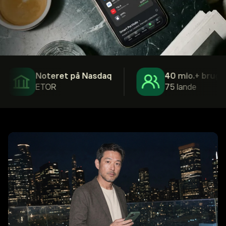
Noteret på Nasdaq
40 mio.+ brugere
ETOR
75 lande