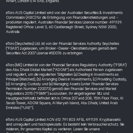
Wharf, London E14 5AB, England.
eToro AUS Capital Limited wird von der Australian Securities & Investments
Commission (ASIC) für die Erbringung von Finanzdienstleistungen und -
produkten reguliert. Australian Financial Services Licence number: 491139.
Registered Office: Level 3, 60 Castlereagh Street, Sydney NSW 2000,
Australia
eToro (Seychelles) Ltd. ist von der Financial Services Authority Seychelles
("FSAS") zugelassen, um Broker-Dealer-Dienstleistungen gemäß dem
Securities Act 2007 License #SD076 zu erbringen
eToro (ME) Limited ist von der Financial Services Regulatory Authority ("FSRA")
des Abu Dhabi Global Market (“ADGM”) als Authorised Person zugelassen
und reguliert, um die regulierten Tätigkeiten (a) Dealing in Investments as
Principal (Matched), (b) Arranging Deals in Investments, (c) Providing Custody,
(d) Arranging Custody und (e) Managing Assets (unter Financial Services
Permission Number 220073) gemäß den Financial Services and Market
Regulations 2015 (“FSMR”) auszuüben. Ihr eingetragener Sitz und
Hauptgeschäftssitz befindet sich in Office 207 and 208, 15th Floor Floor, Al
Sarab Tower, ADGM Square, Al Maryah Island, Abu Dhabi, United Arab
Emirates (“UAE”).
eToro AUS Capital Limited ACN 612 791 803 AFSL 491139. Kryptoassets
sind unreguliert und hochspekulativ. Es besteht kein Verbraucherschutz. Sie
riskieren, Ihr gesamtes Kapital zu verlieren. Lesen Sie unsere