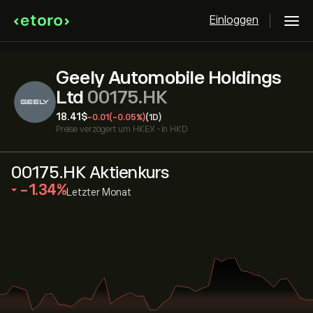
Einloggen
Geely Automobile Holdings
Ltd
00175.HK
18.41‎$‎
-0.01
(-0.05%)
(1D)
Preise verzögert um
HKEX
•
in HKD
00175.HK Aktienkurs
‎-1.34‎
Letzter Monat