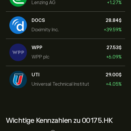
Lenzing AG
+1.27%
DOCS
28.84‎$‎
Doximity Inc.
+39.59%
WPP
27.53‎$‎
WPP plc
+6.09%
UTI
29.00‎$‎
Universal Technical Institut
+4.05%
Wichtige Kennzahlen zu 00175.HK