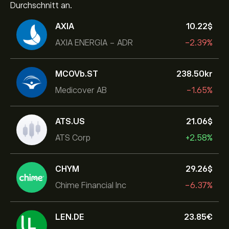
Durchschnitt an.
AXIA
10.22‎$‎
AXIA ENERGIA - ADR
-2.39%
MCOVb.ST
238.50‎kr‎
Medicover AB
-1.65%
ATS.US
21.06‎$‎
ATS Corp
+2.58%
CHYM
29.26‎$‎
Chime Financial Inc
-6.37%
LEN.DE
23.85‎€‎