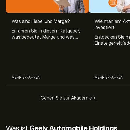
Was sind Hebel und Marge?
Wie man am Akt
investiert
Erfahren Sie in diesem Ratgeber,
was bedeutet Marge und was
Entdecken Sie m
Hebel Trading ist, sowie was ein
Einsteigerleitfad
Hebel bei Aktien bedeutet.
Aktienmarkt inve
Sie, wie die Mär
Trading funktion
MEHR ERFAHREN
MEHR ERFAHREN
Gehen Sie zur Akademie >
Was ist
Geely Automobile Holdings