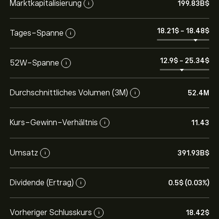
Marktkapitalisierung
199.83B‎$‎
i
18.21‎$‎
-
18.48‎$‎
Tages-Spanne
i
12.9‎$‎
-
25.34‎$‎
52W-Spanne
i
Durchschnittliches Volumen (3M)
52.4M
i
Kurs-Gewinn-Verhältnis
11.43
i
Umsatz
391.93B‎$‎
i
Dividende (Ertrag)
0.5‎$‎ (0.03%)
i
Vorheriger Schlusskurs
18.42‎$‎
i