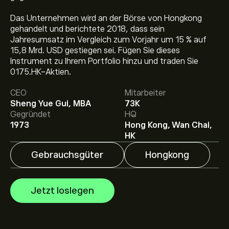
Das Unternehmen wird an der Börse von Hongkong
gehandelt und berichtete 2018, dass sein
Jahresumsatz im Vergleich zum Vorjahr um 15 % auf
15,8 Mrd. USD gestiegen sei. Fügen Sie dieses
Instrument zu Ihrem Portfolio hinzu und traden Sie
Aktueller 00175.HK Aktienkurs liegt bei 18.41‎$‎.
0175.HK-Aktien.
CEO
Mitarbeiter
Das durchschnittliche Kursziel für Geely Automobile
Sheng Yue Gui, MBA
73K
Holdings Ltd liegt bei 18.41‎$‎.
Registrieren Sie sich bei
Gegründet
HQ
eToro
, um detaillierte Analystenprognosen und Kursziele
1973
Hong Kong, Wan Chai,
zu erhalten.
HK
Analysten erstellen Prognosen für Geely Automobile
Gebrauchsgüter
Hongkong
Holdings Ltd basierend auf Markttrends,
Finanzberichten und erwartetem Wachstum. Hier
finden Sie die aktuellen Prognosen für die weitere
Jetzt loslegen
Kursentwicklung.
Die Marktkapitalisierung von Geely Automobile Holdings
Ltd beträgt 199.83B‎$‎ USD