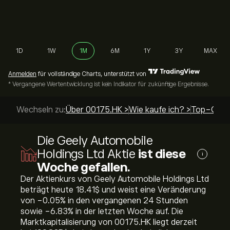
1D
1W
1M
6M
1Y
3Y
MAX
Anmelden
für vollständige Charts, unterstützt von
* Vergangene Wertentwicklung ist kein Indikator für zukünftige Ergebnisse.
Wechseln zu:
Über 00175.HK >
Wie kaufe ich? >
Top-Guide
Die Geely Automobile
Holdings Ltd Aktie
ist diese
i
Woche gefallen.
Der Aktienkurs von Geely Automobile Holdings Ltd
beträgt heute 18.41‎$‎ und weist eine Veränderung
von ‎-0.05‎% in den vergangenen 24 Stunden
sowie ‎-6.83‎% in der letzten Woche auf. Die
Marktkapitalisierung von 00175.HK liegt derzeit