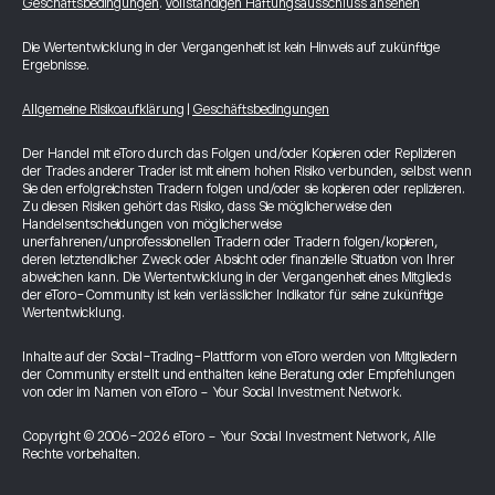
Geschäftsbedingungen
.
Vollständigen Haftungsausschluss ansehen
Die Wertentwicklung in der Vergangenheit ist kein Hinweis auf zukünftige
Ergebnisse.
Allgemeine Risikoaufklärung
|
Geschäftsbedingungen
Der Handel mit eToro durch das Folgen und/oder Kopieren oder Replizieren
der Trades anderer Trader ist mit einem hohen Risiko verbunden, selbst wenn
Sie den erfolgreichsten Tradern folgen und/oder sie kopieren oder replizieren.
Zu diesen Risiken gehört das Risiko, dass Sie möglicherweise den
Handelsentscheidungen von möglicherweise
unerfahrenen/unprofessionellen Tradern oder Tradern folgen/kopieren,
deren letztendlicher Zweck oder Absicht oder finanzielle Situation von Ihrer
abweichen kann. Die Wertentwicklung in der Vergangenheit eines Mitglieds
der eToro-Community ist kein verlässlicher Indikator für seine zukünftige
Wertentwicklung.
Inhalte auf der Social-Trading-Plattform von eToro werden von Mitgliedern
der Community erstellt und enthalten keine Beratung oder Empfehlungen
von oder im Namen von eToro - Your Social Investment Network.
Copyright © 2006-2026 eToro - Your Social Investment Network, Alle
Rechte vorbehalten.