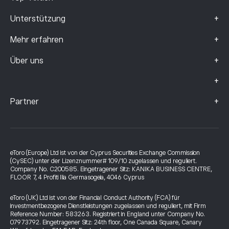
+
Unterstützung
+
Mehr erfahren
+
Über uns
+
+
Partner
eToro (Europe) Ltd ist von der Cyprus Securities Exchange Commission
(CySEC) unter der Lizenznummer# 109/10 zugelassen und reguliert.
Company No. C200585. Eingetragener Sitz: KANIKA BUSINESS CENTRE,
FLOOR 7, 4 Profiti Ilia Germasogeia, 4046 Cyprus
eToro (UK) Ltd ist von der Financial Conduct Authority (FCA) für
investmentbezogene Dienstleistungen zugelassen und reguliert, mit Firm
Reference Number: 583263. Registriert in England unter Company No.
07973792. Eingetragener Sitz: 24th floor, One Canada Square, Canary