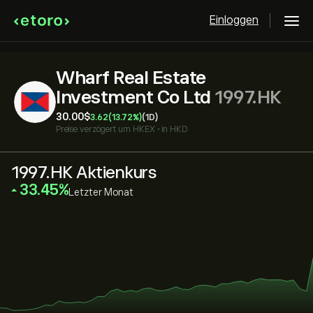
Einloggen
Wharf Real Estate
Investment Co Ltd
1997.HK
30.00‎$‎
3.62
(13.72%)
(1D)
Preise verzögert um
HKEX
•
in HKD
1997.HK Aktienkurs
‎33.45‎
Letzter Monat