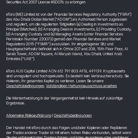
Securities Act 2007 License #SD076 zu erbringen
eToro (ME) Limited ist von der Financial Services Regulatory Authority ("FSRA")
des Abu Dhabi Global Market (“ADGM”) als Authorised Person zugelassen
und reguliert, um die regulierten Tätigkeiten (a) Dealing in Investments as
Principal (Matched), (b) Arranging Deals in Investments, (c) Providing Custody,
(d) Arranging Custody und (e) Managing Assets (unter Financial Services
Permission Number 220073) gemäß den Financial Services and Market
Regulations 2015 (“FSMR”) auszuüben. Ihr eingetragener Sitz und
Hauptgeschäftssitz befindet sich in Office 207 and 208, 15th Floor Floor, Al
Sarab Tower, ADGM Square, Al Maryah Island, Abu Dhabi, United Arab
Emirates (“UAE”).
eToro AUS Capital Limited ACN 612 791 803 AFSL 491139. Kryptoassets
sind unreguliert und hochspekulativ. Es besteht kein Verbraucherschutz. Sie
riskieren, Ihr gesamtes Kapital zu verlieren. Lesen Sie unsere
Geschäftsbedingungen
.
Vollständigen Haftungsausschluss ansehen
Die Wertentwicklung in der Vergangenheit ist kein Hinweis auf zukünftige
Ergebnisse.
Allgemeine Risikoaufklärung
|
Geschäftsbedingungen
Der Handel mit eToro durch das Folgen und/oder Kopieren oder Replizieren
der Trades anderer Trader ist mit einem hohen Risiko verbunden, selbst wenn
Sie den erfolgreichsten Tradern folgen und/oder sie kopieren oder replizieren.