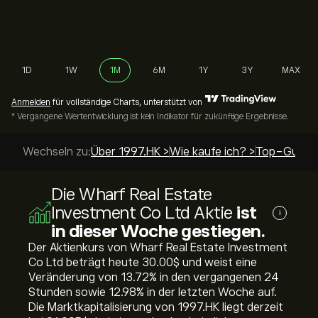
1D
1W
1M
6M
1Y
3Y
MAX
Anmelden
für vollständige Charts, unterstützt von
* Vergangene Wertentwicklung ist kein Indikator für zukünftige Ergebnisse.
Wechseln zu:
Über 1997.HK >
Wie kaufe ich? >
Top-Guides
Die Wharf Real Estate
Investment Co Ltd Aktie
ist
i
in dieser Woche gestiegen.
Der Aktienkurs von Wharf Real Estate Investment
Co Ltd beträgt heute 30.00‎$‎ und weist eine
Veränderung von ‎13.72‎% in den vergangenen 24
Stunden sowie ‎12.98‎% in der letzten Woche auf.
Die Marktkapitalisierung von 1997.HK liegt derzeit