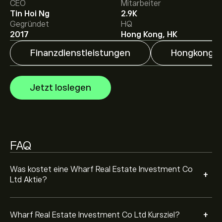
Das durchschnittliche Kursziel für Wharf Real Estate
CEO
Mitarbeiter
Investment Co Ltd liegt bei 30.00‎$‎.
Registrieren Sie sich
Tin Hoi Ng
2.9K
bei eToro
, um detaillierte Analystenprognosen und
Gegründet
HQ
Kursziele zu erhalten.
2017
Hong Kong, HK
Analysten erstellen Prognosen für Wharf Real Estate
Finanzdienstleistungen
Hongkong
Investment Co Ltd basierend auf Markttrends,
Finanzberichten und erwartetem Wachstum. Hier
finden Sie die aktuellen Prognosen für die weitere
Jetzt loslegen
Kursentwicklung.
Die Marktkapitalisierung von Wharf Real Estate
Investment Co Ltd beträgt 91.09B‎$‎ USD
FAQ
Was kostet eine Wharf Real Estate Investment Co
+
Ltd Aktie?
+
Wharf Real Estate Investment Co Ltd Kursziel?