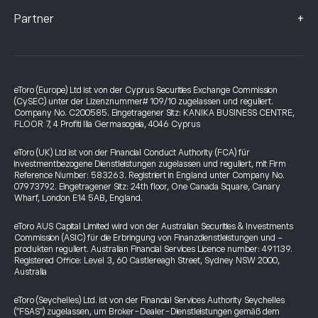
+
Partner
eToro (Europe) Ltd ist von der Cyprus Securities Exchange Commission
(CySEC) unter der Lizenznummer# 109/10 zugelassen und reguliert.
Company No. C200585. Eingetragener Sitz: KANIKA BUSINESS CENTRE,
FLOOR 7, 4 Profiti Ilia Germasogeia, 4046 Cyprus
eToro (UK) Ltd ist von der Financial Conduct Authority (FCA) für
investmentbezogene Dienstleistungen zugelassen und reguliert, mit Firm
Reference Number: 583263. Registriert in England unter Company No.
07973792. Eingetragener Sitz: 24th floor, One Canada Square, Canary
Wharf, London E14 5AB, England.
eToro AUS Capital Limited wird von der Australian Securities & Investments
Commission (ASIC) für die Erbringung von Finanzdienstleistungen und -
produkten reguliert. Australian Financial Services Licence number: 491139.
Registered Office: Level 3, 60 Castlereagh Street, Sydney NSW 2000,
Australia
eToro (Seychelles) Ltd. ist von der Financial Services Authority Seychelles
("FSAS") zugelassen, um Broker-Dealer-Dienstleistungen gemäß dem