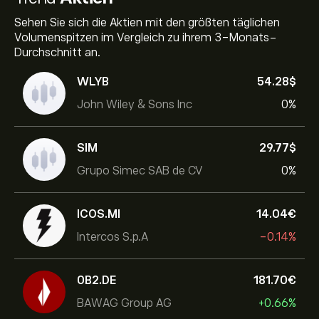
Sehen Sie sich die Aktien mit den größten täglichen
Volumenspitzen im Vergleich zu ihrem 3-Monats-
Durchschnitt an.
WLYB
54.28‎$‎
John Wiley & Sons Inc
0%
SIM
29.77‎$‎
Grupo Simec SAB de CV
0%
ICOS.MI
14.04‎€‎
Intercos S.p.A
-0.14%
0B2.DE
181.70‎€‎
BAWAG Group AG
+0.66%