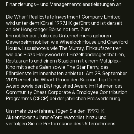
Finanzierungs- und Managementdienstleistungen an.
Die Wharf Real Estate Investment Company Limited
wird unter dem Kürzel 1997.HK geführt und ist derzeit
an der Hongkonger Börse notiert. Zum
Immobilienportfolio des Unternehmens gehören
Gewerbeimmobilien wie Wheelock House und Crawford
House, Luxushotels wie The Murray, Einkaufszentren
wie das Plaza Hollywood mit Einzelhandelsgeschäften,
Restaurants und einem Stadion mit einem Multiplex-
Kino mit sechs Sälen sowie The Star Ferry, das
Fährdienste im Innenhafen anbietet. Am 29. September
2021 erhielt die Wharf Group den Second Top Donor
Award sowie den Distinguished Award im Rahmen des
Community Chest Corporate & Employee Contribution
Programms (CECP) bei der jährlichen Preisverleihung.
Um mehr zu erfahren, fügen Sie den 1997.HK
Aktueller 1997.HK Aktienkurs liegt bei 30.00‎$‎.
Aktienticker zu Ihrer eToro Watchlist hinzu und
verfolgen Sie die Performance des Unternehmens.