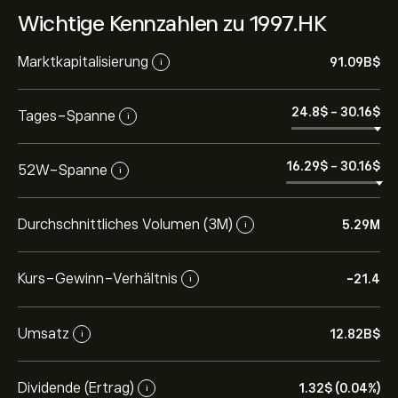
Wichtige Kennzahlen zu 1997.HK
Marktkapitalisierung
91.09B‎$‎
i
24.8‎$‎
-
30.16‎$‎
Tages-Spanne
i
16.29‎$‎
-
30.16‎$‎
52W-Spanne
i
Durchschnittliches Volumen (3M)
5.29M
i
Kurs-Gewinn-Verhältnis
-21.4
i
Umsatz
12.82B‎$‎
i
Dividende (Ertrag)
1.32‎$‎ (0.04%)
i