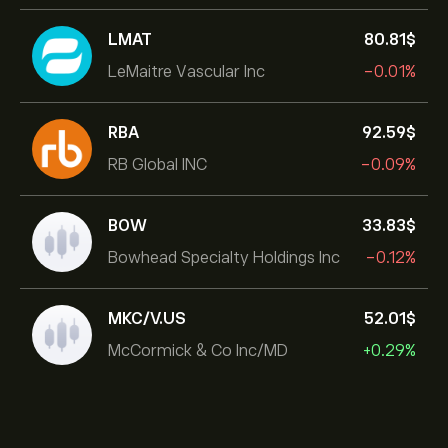
LMAT
80.81‎$‎
LeMaitre Vascular Inc
-0.01%
RBA
92.59‎$‎
RB Global INC
-0.09%
BOW
33.83‎$‎
Bowhead Specialty Holdings Inc
-0.12%
MKC/V.US
52.01‎$‎
McCormick & Co Inc/MD
+0.29%