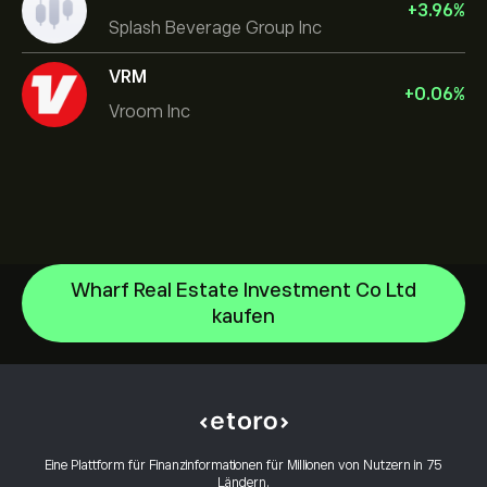
+
3.96
%
Splash Beverage Group Inc
VRM
+
0.06
%
Vroom Inc
Wharf Real Estate Investment Co Ltd
kaufen
NVIDIA Corporation
Amazon.com Inc
Hilfezentrum
Microsoft
Einzahlungen
Wie funktioniert CopyTrading
Apple
Auszahlungen
Verantwortungsbewusstes Trading
Meta Platforms Inc
Warum eToro wählen
Konto eröffnen
Eine Plattform für Finanzinformationen für Millionen von Nutzern in 75
Was sind Hebel und Margin
Alphabet
Ländern.