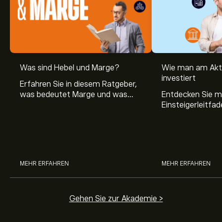
Was sind Hebel und Marge?
Wie man am Akt
investiert
Erfahren Sie in diesem Ratgeber,
was bedeutet Marge und was
Entdecken Sie m
Hebel Trading ist, sowie was ein
Einsteigerleitfad
Hebel bei Aktien bedeutet.
Aktienmarkt inve
Sie, wie die Mär
Trading funktion
MEHR ERFAHREN
MEHR ERFAHREN
Gehen Sie zur Akademie >