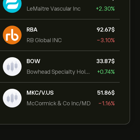
LeMaitre Vascular Inc
+2.30%
RBA
92.67‎$‎
RB Global INC
-3.10%
BOW
33.87‎$‎
Bowhead Specialty Holdings Inc
+0.74%
MKC/V.US
51.86‎$‎
McCormick & Co Inc/MD
-1.16%