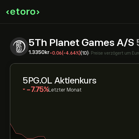
5Th Planet Games A/S
1.3350‎kr‎
-0.06
(-4.64%)
(1D)
•
Preise verzögert um
Eur
5PG.OL Aktienkurs
‎-7.75‎
Letzter Monat