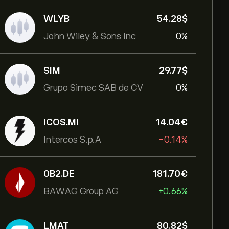
WLYB
54.28‎$‎
John Wiley & Sons Inc
0%
SIM
29.77‎$‎
Grupo Simec SAB de CV
0%
ICOS.MI
14.04‎€‎
Intercos S.p.A
-0.14%
0B2.DE
181.70‎€‎
BAWAG Group AG
+0.66%
LMAT
80.82‎$‎