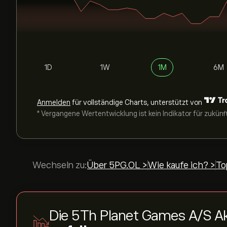
1D
1W
1M
6M
Anmelden
für vollständige Charts, unterstützt von
* Vergangene Wertentwicklung ist kein Indikator für zukünf
Wechseln zu:
Über 5PG.OL >
Wie kaufe ich? >
To
Die 5Th Planet Games A/S A