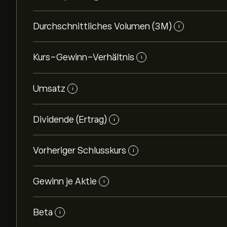
Durchschnittliches Volumen (3M)
i
Kurs-Gewinn-Verhältnis
i
Umsatz
i
Dividende (Ertrag)
i
Vorheriger Schlusskurs
i
Gewinn je Aktie
i
Beta
i