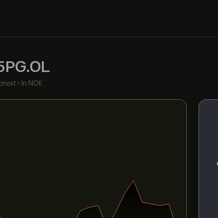
5PG.OL
onext
•
In NOK