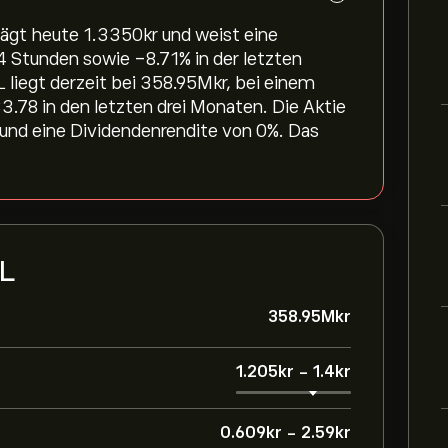
gt heute 1.3350‎kr‎ und weist eine
 Stunden sowie ‎-8.71‎% in der letzten
liegt derzeit bei 358.95M‎kr‎, bei einem
78 in den letzten drei Monaten. Die Aktie
und eine Dividendenrendite von 0%. Das
OL
358.95M‎kr‎
1.205‎kr‎
-
1.4‎kr‎
0.609‎kr‎
-
2.59‎kr‎