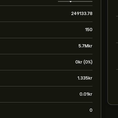
249133.78
150
5.7M‎kr‎
0‎kr‎ (0%)
1.335‎kr‎
0.01‎kr‎
0