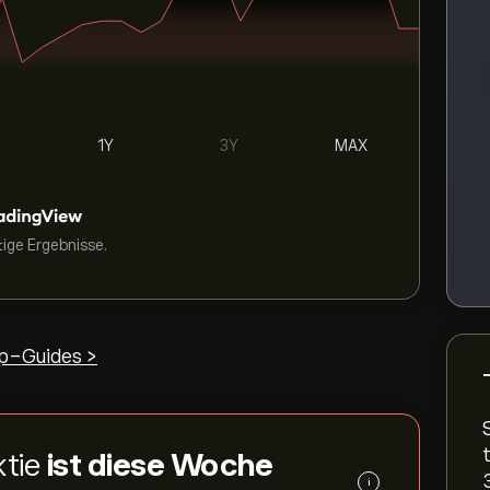
1Y
3Y
MAX
tige Ergebnisse.
p-Guides >
ktie
ist diese Woche
i