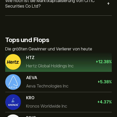
Wie hoch ist die Marktkapitalisierung von CITIC
+
Securities Co Ltd?
Tops und Flops
Die größten Gewinner und Verlierer von heute
HTZ
+
12.38
%
Hertz Global Holdings Inc
AEVA
+
5.38
%
Aeva Technologies Inc
KRO
+
4.37
%
Kronos Worldwide Inc