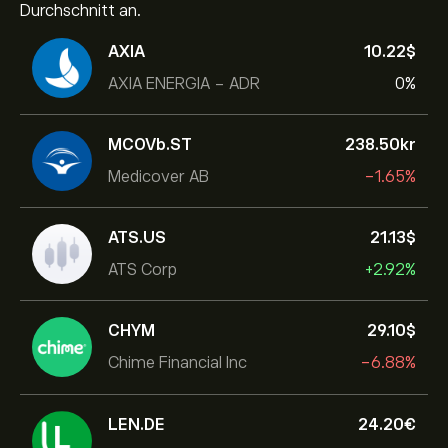
Durchschnitt an.
AXIA
10.22‎$‎
AXIA ENERGIA - ADR
0%
MCOVb.ST
238.50‎kr‎
Medicover AB
-1.65%
ATS.US
21.13‎$‎
ATS Corp
+2.92%
CHYM
29.10‎$‎
Chime Financial Inc
-6.88%
LEN.DE
24.20‎€‎