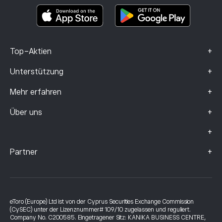
Smart Portfolios
Beschwerdedaten (FCA-Kunden)
+
Top-Aktien
+
Unterstützung
+
Mehr erfahren
+
Über uns
+
+
Partner
eToro (Europe) Ltd ist von der Cyprus Securities Exchange Commission
(CySEC) unter der Lizenznummer# 109/10 zugelassen und reguliert.
Company No. C200585. Eingetragener Sitz: KANIKA BUSINESS CENTRE,