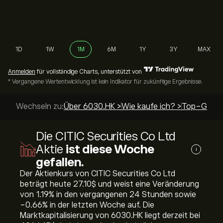
1D
1W
1M
6M
1Y
3Y
MAX
Anmelden
für vollständige Charts, unterstützt von
* Vergangene Wertentwicklung ist kein Indikator für zukünftige Ergebnisse.
Wechseln zu:
Über 6030.HK >
Wie kaufe ich? >
Top-Guide
Die CITIC Securities Co Ltd
Aktie
ist diese Woche
i
gefallen.
Der Aktienkurs von CITIC Securities Co Ltd
beträgt heute 27.10‎$‎ und weist eine Veränderung
von ‎1.19‎% in den vergangenen 24 Stunden sowie
‎-0.66‎% in der letzten Woche auf. Die
Marktkapitalisierung von 6030.HK liegt derzeit bei