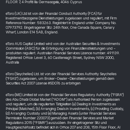
FLOOR 7, 4 Profiti Ilia Germasogeia, 4046 Cyprus
eToro (UK) Ltd ist von der Financial Conduct Authority (FCA) für
investmentbezogene Dienstleistungen zugelassen und reguliert, mit Firm
Reference Number: 583263. Registriert in England unter Company No.
07973792. Eingetragener Sitz: 24th floor, One Canada Square, Canary
Wharf, London E14 5AB, England.
eToro AUS Capital Limited wird von der Australian Securities & Investments
Commission (ASIC) für die Erbringung von Finanzdienstleistungen und -
produkten reguliert. Australian Financial Services Licence number: 491139.
Registered Office: Level 3, 60 Castlereagh Street, Sydney NSW 2000,
Australia
eToro (Seychelles) Ltd. ist von der Financial Services Authority Seychelles
("FSAS") zugelassen, um Broker-Dealer-Dienstleistungen gemäß dem
Securities Act 2007 License #SD076 zu erbringen
eToro (ME) Limited ist von der Financial Services Regulatory Authority ("FSRA")
des Abu Dhabi Global Market (“ADGM”) als Authorised Person zugelassen
und reguliert, um die regulierten Tätigkeiten (a) Dealing in Investments as
Principal (Matched), (b) Arranging Deals in Investments, (c) Providing Custody,
(d) Arranging Custody und (e) Managing Assets (unter Financial Services
Permission Number 220073) gemäß den Financial Services and Market
Regulations 2015 (“FSMR”) auszuüben. Ihr eingetragener Sitz und
Hauptgeschäftssitz befindet sich in Office 207 and 208, 15th Floor Floor, Al