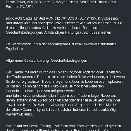
Sarab Tower, ADGM Square, Al Maryah Island, Abu Dhabi, United Arab
Emirates (“UAE”).
eToro AUS Capital Limited ACN 612 791 803 AFSL 491139. Kryptoassets
sind unreguliert und hochspekulativ. Es besteht kein Verbraucherschutz. Sie
riskieren, Ihr gesamtes Kapital zu verlieren. Lesen Sie unsere
Geschäftsbedingungen
.
Vollständigen Haftungsausschluss ansehen
Die Wertentwicklung in der Vergangenheit ist kein Hinweis auf zukünftige
Ergebnisse.
Allgemeine Risikoaufklärung
|
Geschäftsbedingungen
Der Handel mit eToro durch das Folgen und/oder Kopieren oder Replizieren
der Trades anderer Trader ist mit einem hohen Risiko verbunden, selbst wenn
Sie den erfolgreichsten Tradern folgen und/oder sie kopieren oder replizieren.
Zu diesen Risiken gehört das Risiko, dass Sie möglicherweise den
Handelsentscheidungen von möglicherweise
unerfahrenen/unprofessionellen Tradern oder Tradern folgen/kopieren,
deren letztendlicher Zweck oder Absicht oder finanzielle Situation von Ihrer
abweichen kann. Die Wertentwicklung in der Vergangenheit eines Mitglieds
der eToro-Community ist kein verlässlicher Indikator für seine zukünftige
Wertentwicklung.
Inhalte auf der Social-Trading-Plattform von eToro werden von Mitgliedern
der Community erstellt und enthalten keine Beratung oder Empfehlungen