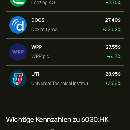
Lenzing AG
+2.76%
DOCS
27.40‎$‎
Doximity Inc.
+32.62%
WPP
27.55‎$‎
WPP plc
+6.17%
UTI
28.95‎$‎
Universal Technical Institut
+3.88%
Wichtige Kennzahlen zu 6030.HK