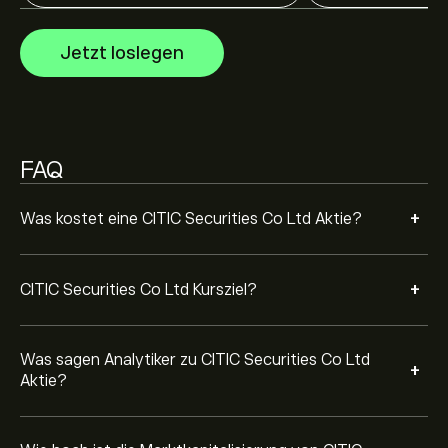
Prognosen für die weitere Kursentwicklung.
Die Marktkapitalisierung von CITIC Securities Co Ltd
Jetzt loslegen
beträgt 401.64B‎$‎ USD
FAQ
+
Was kostet eine CITIC Securities Co Ltd Aktie?
+
CITIC Securities Co Ltd Kursziel?
Was sagen Analytiker zu CITIC Securities Co Ltd
+
Aktie?