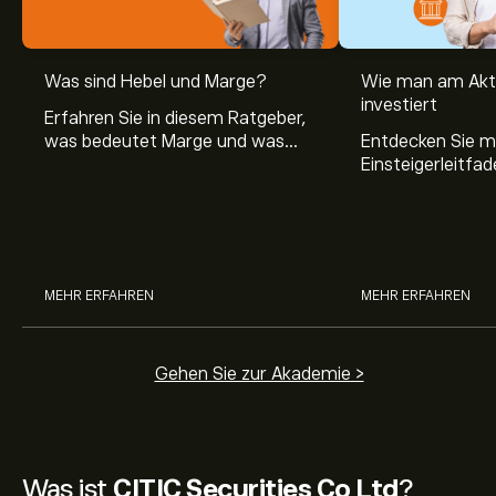
Was sind Hebel und Marge?
Wie man am Akt
investiert
Erfahren Sie in diesem Ratgeber,
was bedeutet Marge und was
Entdecken Sie m
Hebel Trading ist, sowie was ein
Einsteigerleitfad
Hebel bei Aktien bedeutet.
Aktienmarkt inve
Sie, wie die Mär
Trading funktion
MEHR ERFAHREN
MEHR ERFAHREN
Gehen Sie zur Akademie >
Was ist
CITIC Securities Co Ltd
?