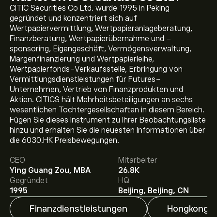
CITIC Securities Co Ltd. wurde 1995 in Peking
gegründet und konzentriert sich auf
Wertpapiervermittlung, Wertpapieranlageberatung,
Finanzberatung, Wertpapierübernahme und -
sponsoring, Eigengeschäft, Vermögensverwaltung,
Margenfinanzierung und Wertpapierleihe,
Wertpapierfonds-Verkaufsstelle, Erbringung von
Vermittlungsdienstleistungen für Futures-
Unternehmen, Vertrieb von Finanzprodukten und
Aktien. CITICS hält Mehrheitsbeteiligungen an sechs
wesentlichen Tochtergesellschaften in diesem Bereich.
Aktueller 6030.HK Aktienkurs liegt bei 27.10‎$‎.
Fügen Sie dieses Instrument zu Ihrer Beobachtungsliste
hinzu und erhalten Sie die neuesten Informationen über
die 6030.HK Preisbewegungen.
Das durchschnittliche Kursziel für CITIC Securities Co
CEO
Mitarbeiter
Ltd liegt bei 27.10‎$‎.
Registrieren Sie sich bei eToro
, um
Ying Guang Zou, MBA
26.8K
detaillierte Analystenprognosen und Kursziele zu
Gegründet
HQ
erhalten.
1995
Beijing, Beijing, CN
Analysten erstellen Prognosen für CITIC Securities Co
Ltd basierend auf Markttrends, Finanzberichten und
Finanzdienstleistungen
Hongkong
erwartetem Wachstum. Hier finden Sie die aktuellen