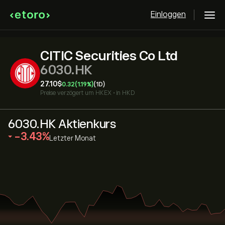
Einloggen
CITIC Securities Co Ltd
6030.HK
27.10‎$‎
0.32
(1.19%)
(1D)
Preise verzögert um
HKEX
•
in HKD
6030.HK Aktienkurs
‎-3.43‎
Letzter Monat