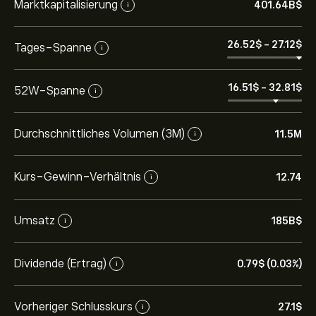
Marktkapitalisierung
401.64B‎$‎
i
26.52‎$‎
-
27.12‎$‎
Tages-Spanne
i
16.51‎$‎
-
32.81‎$‎
52W-Spanne
i
Durchschnittliches Volumen (3M)
11.5M
i
Kurs-Gewinn-Verhältnis
12.74
i
Umsatz
185B‎$‎
i
Dividende (Ertrag)
0.79‎$‎ (0.03%)
i
Vorheriger Schlusskurs
27.1‎$‎
i