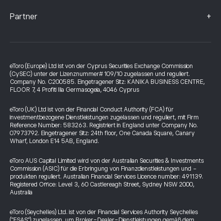
+
Partner
eToro (Europe) Ltd ist von der Cyprus Securities Exchange Commission
(CySEC) unter der Lizenznummer# 109/10 zugelassen und reguliert.
Company No. C200585. Eingetragener Sitz: KANIKA BUSINESS CENTRE,
FLOOR 7, 4 Profiti Ilia Germasogeia, 4046 Cyprus
eToro (UK) Ltd ist von der Financial Conduct Authority (FCA) für
investmentbezogene Dienstleistungen zugelassen und reguliert, mit Firm
Reference Number: 583263. Registriert in England unter Company No.
07973792. Eingetragener Sitz: 24th floor, One Canada Square, Canary
Wharf, London E14 5AB, England.
eToro AUS Capital Limited wird von der Australian Securities & Investments
Commission (ASIC) für die Erbringung von Finanzdienstleistungen und -
produkten reguliert. Australian Financial Services Licence number: 491139.
Registered Office: Level 3, 60 Castlereagh Street, Sydney NSW 2000,
Australia
eToro (Seychelles) Ltd. ist von der Financial Services Authority Seychelles
("FSAS") zugelassen, um Broker-Dealer-Dienstleistungen gemäß dem