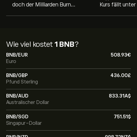
doch der Milliarden Burn
Kurs fällt unter
erklärt diesen Anstieg nicht
trotz Milliarde
Wie viel kostet
1 BNB
?
BNB/EUR
508.93‎€‎
Euro
BNB/GBP
436.00‎£‎
Pfund Sterling
BNB/AUD
833.31‎A$‎
Australischer Dollar
BNB/SGD
751.51‎$‎
Singapur-Dollar