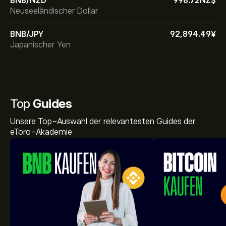
BNB/NZD
998.72‎NZ$‎
Neuseeländischer Dollar
BNB/JPY
92,894.49‎¥‎
Japanischer Yen
Top
Guides
Unsere Top-Auswahl der relevantesten Guides der
eToro-Akademie