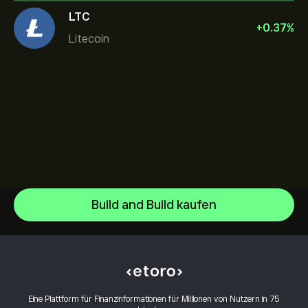
LTC
+
0.37
%
Litecoin
Build and Build kaufen
Bitcoin
Ethereum
Hilfezentrum
XRP
Einzahlungen
Wie funktioniert CopyTrading
Dogecoin
Auszahlungen
Verantwortungsbewusstes Trading
Solana
Warum eToro wählen
Konto eröffnen
Eine Plattform für Finanzinformationen für Millionen von Nutzern in 75
Was sind Hebel und Margin