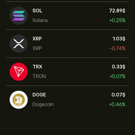
SOL
72.89‎$‎
Solana
+0.25%
XRP
1.03‎$‎
XRP
-0.74%
TRX
0.33‎$‎
TRON
+0.07%
DOGE
0.07‎$‎
Dogecoin
+0.46%