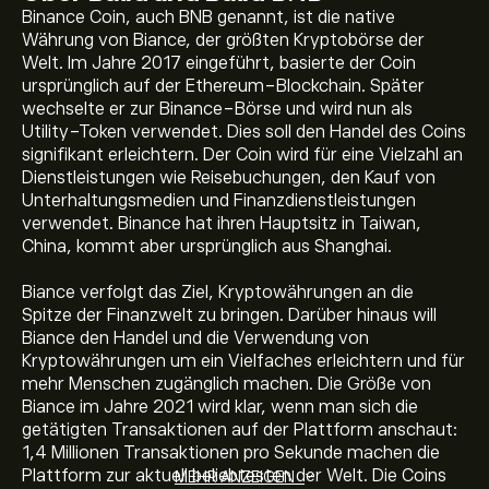
Binance Coin, auch BNB genannt, ist die native
Währung von Biance, der größten Kryptobörse der
Welt. Im Jahre 2017 eingeführt, basierte der Coin
ursprünglich auf der Ethereum-Blockchain. Später
wechselte er zur Binance-Börse und wird nun als
Utility-Token verwendet. Dies soll den Handel des Coins
signifikant erleichtern. Der Coin wird für eine Vielzahl an
Der aktuelle Preis von BNB beträgt 586.37‎$‎ USD
Dienstleistungen wie Reisebuchungen, den Kauf von
Unterhaltungsmedien und Finanzdienstleistungen
verwendet. Binance hat ihren Hauptsitz in Taiwan,
China, kommt aber ursprünglich aus Shanghai.
Die Marktkapitalisierung von Build and Build beträgt
Biance verfolgt das Ziel, Kryptowährungen an die
77.96B‎$‎ USD
Spitze der Finanzwelt zu bringen. Darüber hinaus will
Biance den Handel und die Verwendung von
Allzeithoch von Build and Build liegt bei 1,374.99‎$‎ USD
Kryptowährungen um ein Vielfaches erleichtern und für
mehr Menschen zugänglich machen. Die Größe von
Biance im Jahre 2021 wird klar, wenn man sich die
getätigten Transaktionen auf der Plattform anschaut:
Build and Build hat ein 24-Stunden-Tradingvolumen
1,4 Millionen Transaktionen pro Sekunde machen die
von 1.08B
Plattform zur aktuell beliebtesten der Welt. Die Coins
MEHR ANZEIGEN