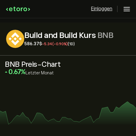
Einloggen
Build and Build Kurs
BNB
586.37‎$‎
-5.34
(-0.90%)
(1D)
BNB Preis-Chart
‎0.67‎
Letzter Monat