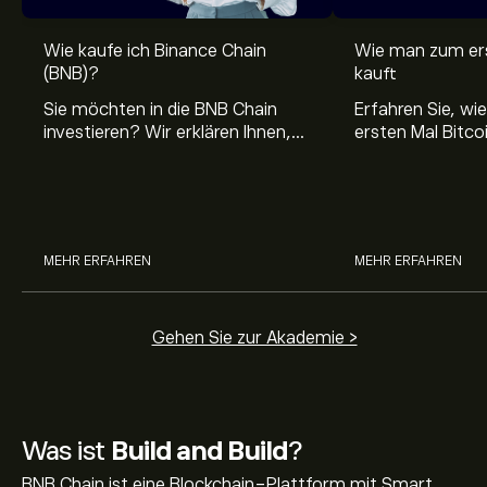
Wie kaufe ich Binance Chain
Wie man zum ers
(BNB)?
kauft
Sie möchten in die BNB Chain
Erfahren Sie, w
investieren? Wir erklären Ihnen,
ersten Mal Bitcoi
wie Sie BNB kaufen und in BNB
Ihr Krypto siche
investieren können.
und wo Sie verlä
Informationen üb
finden.
MEHR ERFAHREN
MEHR ERFAHREN
Gehen Sie zur Akademie >
Was ist
Build and Build
?
BNB Chain ist eine Blockchain-Plattform mit Smart