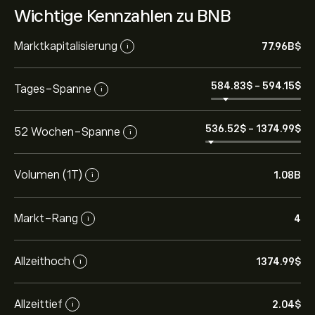
Wichtige Kennzahlen zu BNB
Marktkapitalisierung
77.96B‎$‎
i
584.83‎$‎
-
594.15‎$‎
Tages-Spanne
i
536.52‎$‎
-
1374.99‎$‎
52 Wochen-Spanne
i
Volumen (1T)
1.08B
i
Markt-Rang
4
i
Allzeithoch
1374.99‎$‎
i
Allzeittief
2.04‎$‎
i