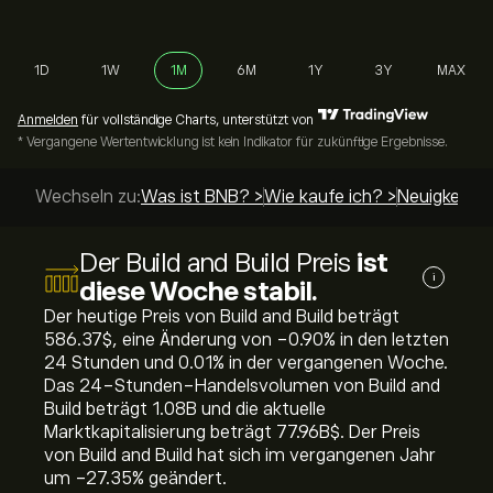
1D
1W
1M
6M
1Y
3Y
MAX
Anmelden
für vollständige Charts, unterstützt von
* Vergangene Wertentwicklung ist kein Indikator für zukünftige Ergebnisse.
Wechseln zu:
Was ist BNB? >
Wie kaufe ich? >
Neuigkeiten
Der Build and Build Preis
ist
i
diese Woche stabil.
Der heutige Preis von Build and Build beträgt
586.37‎$‎, eine Änderung von ‎-0.90‎% in den letzten
24 Stunden und ‎0.01‎% in der vergangenen Woche.
Das 24-Stunden-Handelsvolumen von Build and
Build beträgt 1.08B und die aktuelle
Marktkapitalisierung beträgt 77.96B‎$‎. Der Preis
von Build and Build hat sich im vergangenen Jahr
um ‎-27.35‎% geändert.