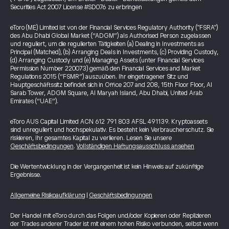
Securities Act 2007 License #SD076 zu erbringen
eToro (ME) Limited ist von der Financial Services Regulatory Authority ("FSRA")
des Abu Dhabi Global Market (“ADGM”) als Authorised Person zugelassen
und reguliert, um die regulierten Tätigkeiten (a) Dealing in Investments as
Principal (Matched), (b) Arranging Deals in Investments, (c) Providing Custody,
(d) Arranging Custody und (e) Managing Assets (unter Financial Services
Permission Number 220073) gemäß den Financial Services and Market
Regulations 2015 (“FSMR”) auszuüben. Ihr eingetragener Sitz und
Hauptgeschäftssitz befindet sich in Office 207 and 208, 15th Floor Floor, Al
Sarab Tower, ADGM Square, Al Maryah Island, Abu Dhabi, United Arab
Emirates (“UAE”).
eToro AUS Capital Limited ACN 612 791 803 AFSL 491139. Kryptoassets
sind unreguliert und hochspekulativ. Es besteht kein Verbraucherschutz. Sie
riskieren, Ihr gesamtes Kapital zu verlieren. Lesen Sie unsere
Geschäftsbedingungen
.
Vollständigen Haftungsausschluss ansehen
Die Wertentwicklung in der Vergangenheit ist kein Hinweis auf zukünftige
Ergebnisse.
Allgemeine Risikoaufklärung
|
Geschäftsbedingungen
Der Handel mit eToro durch das Folgen und/oder Kopieren oder Replizieren
der Trades anderer Trader ist mit einem hohen Risiko verbunden, selbst wenn