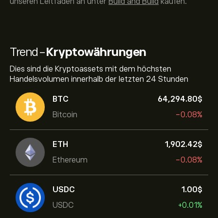
unseren Leitfaden an unter
Build and Build
kaufen.
Trend-
Kryptowährungen
Dies sind die Kryptoassets mit dem höchsten
Handelsvolumen innerhalb der letzten 24 Stunden
BTC
64,294.80‎$‎
Bitcoin
-0.08%
ETH
1,902.42‎$‎
Ethereum
-0.08%
USDC
1.00‎$‎
USDC
+0.01%