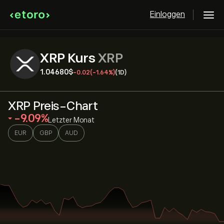
Einloggen
XRP Kurs
XRP
1.04680‎$‎
-0.02
(-1.64%)
(1D)
XRP Preis-Chart
‎-9.09‎
Letzter Monat
EUR
GBP
AUD