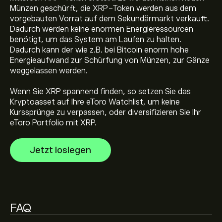
Münzen geschürft, die XRP-Token werden aus dem
vorgebauten Vorrat auf dem Sekundärmarkt verkauft.
Der aktuelle Preis von XRP beträgt 1.04680‎$‎ USD
Dadurch werden keine enormen Energieressourcen
benötigt, um das System am Laufen zu halten.
Dadurch kann der wie z.B. bei Bitcoin enorm hohe
Die Marktkapitalisierung von XRP beträgt 65.57B‎$‎ USD
Energieaufwand zur Schürfung von Münzen, zur Gänze
weggelassen werden.
Allzeithoch von XRP liegt bei 3.66540‎$‎ USD
Wenn Sie XRP spannend finden, so setzen Sie das
Kryptoasset auf Ihre eToro Watchlist, um keine
Kurssprünge zu verpassen, oder diversifizieren Sie Ihr
eToro Portfolio mit XRP.
XRP hat ein 24-Stunden-Tradingvolumen von 1.37B
Jetzt loslegen
Wählen Sie den Zeitrahmen „1T“ oder „1W“ auf dem
eToro Chart und verkleinern Sie ihn, um die historischen
Preisbewegungen von XRP zu sehen. Der Preis von XRP
FAQ
bewegte sich im letzten Jahr in einer Handelsspanne
XRP ist sehr sicher. Kryptowährungen werden mithilfe