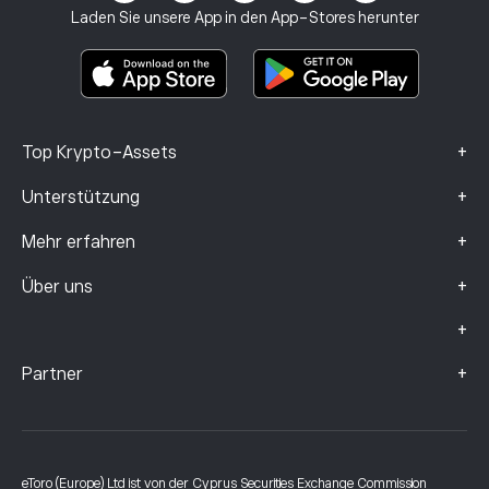
Anlageversicherung
Laden Sie unsere App in den App-Stores herunter
Basisinformationsblatt
Smart Portfolios
Beschwerdedaten (FCA-Kunden)
+
Top Krypto-Assets
+
Unterstützung
+
Mehr erfahren
+
Über uns
+
+
Partner
eToro (Europe) Ltd ist von der Cyprus Securities Exchange Commission