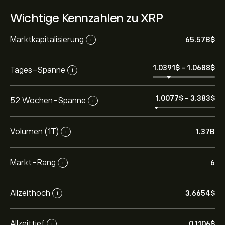
Wichtige Kennzahlen zu XRP
Marktkapitalisierung
65.57B‎$‎
i
1.0391‎$‎
-
1.0688‎$‎
Tages-Spanne
i
1.0077‎$‎
-
3.383‎$‎
52 Wochen-Spanne
i
Volumen (1T)
1.37B
i
Markt-Rang
6
i
Allzeithoch
3.6654‎$‎
i
Allzeittief
0.1106‎$‎
i