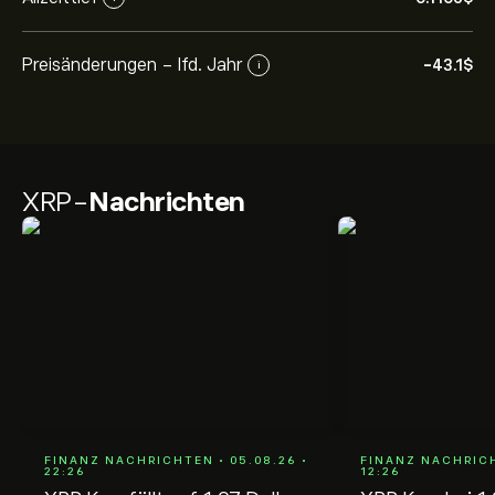
Preisänderungen - lfd. Jahr
-43.1‎$‎
i
XRP-
Nachrichten
FINANZ NACHRICHTEN • 05.08.26 •
FINANZ NACHRICH
22:26
12:26