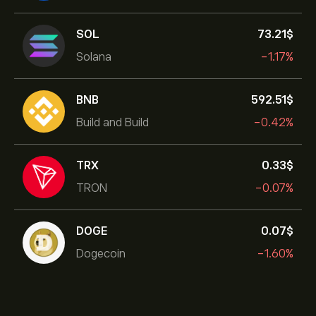
SOL
73.21‎$‎
Solana
-1.17%
BNB
592.51‎$‎
Build and Build
-0.42%
TRX
0.33‎$‎
TRON
-0.07%
DOGE
0.07‎$‎
Dogecoin
-1.60%