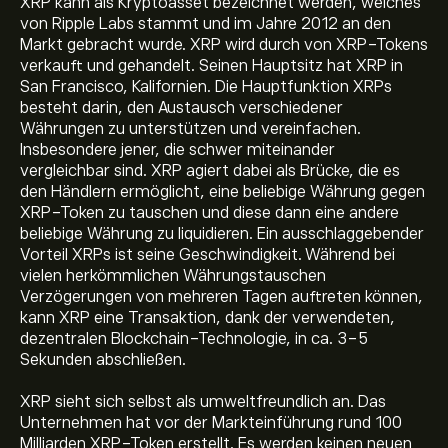
XRP kann als Kryptoasset bezeichnet werden, welches
von Ripple Labs stammt und im Jahre 2012 an den
Markt gebracht wurde. XRP wird durch von XRP-Tokens
verkauft und gehandelt. Seinen Hauptsitz hat XRP in
San Francisco, Kalifornien. Die Hauptfunktion XRPs
besteht darin, den Austausch verschiedener
Währungen zu unterstützen und vereinfachen.
Insbesondere jener, die schwer miteinander
vergleichbar sind. XRP agiert dabei als Brücke, die es
den Händlern ermöglicht, eine beliebige Währung gegen
XRP-Token zu tauschen und diese dann eine andere
beliebige Währung zu liquidieren. Ein ausschlaggebender
Vorteil XRPs ist seine Geschwindigkeit. Während bei
vielen herkömmlichen Währungstauschen
Verzögerungen von mehreren Tagen auftreten können,
kann XRP eine Transaktion, dank der verwendeten,
dezentralen Blockchain-Technologie, in ca. 3-5
Sekunden abschließen.
XRP sieht sich selbst als umweltfreundlich an. Das
Unternehmen hat vor der Markteinführung rund 100
Milliarden XRP-Token erstellt. Es werden keinen neuen