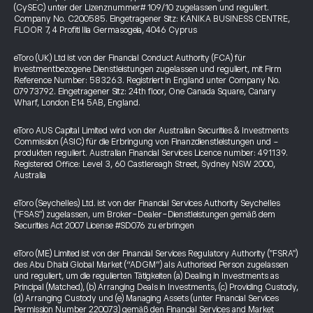
(CySEC) unter der Lizenznummer# 109/10 zugelassen und reguliert.
Company No. C200585. Eingetragener Sitz: KANIKA BUSINESS CENTRE,
FLOOR 7, 4 Profiti Ilia Germasogeia, 4046 Cyprus
eToro (UK) Ltd ist von der Financial Conduct Authority (FCA) für
investmentbezogene Dienstleistungen zugelassen und reguliert, mit Firm
Reference Number: 583263. Registriert in England unter Company No.
07973792. Eingetragener Sitz: 24th floor, One Canada Square, Canary
Wharf, London E14 5AB, England.
eToro AUS Capital Limited wird von der Australian Securities & Investments
Commission (ASIC) für die Erbringung von Finanzdienstleistungen und -
produkten reguliert. Australian Financial Services Licence number: 491139.
Registered Office: Level 3, 60 Castlereagh Street, Sydney NSW 2000,
Australia
eToro (Seychelles) Ltd. ist von der Financial Services Authority Seychelles
("FSAS") zugelassen, um Broker-Dealer-Dienstleistungen gemäß dem
Securities Act 2007 License #SD076 zu erbringen
eToro (ME) Limited ist von der Financial Services Regulatory Authority ("FSRA")
des Abu Dhabi Global Market (“ADGM”) als Authorised Person zugelassen
und reguliert, um die regulierten Tätigkeiten (a) Dealing in Investments as
Principal (Matched), (b) Arranging Deals in Investments, (c) Providing Custody,
(d) Arranging Custody und (e) Managing Assets (unter Financial Services
Permission Number 220073) gemäß den Financial Services and Market