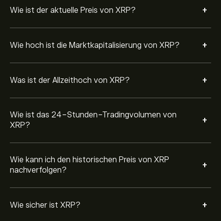
von -2.26‎$‎.
von Kryptographie verschlüsselt, was bedeutet, dass
+
Wie ist der aktuelle Preis von XRP?
XRP-Transaktionen nicht manipuliert werden können.
Um XRP zu kaufen, besuchen Sie die Seite „XRP (XRP)“
auf auf der eToro Website. Sobald Sie ein Konto erstellt
+
Wie hoch ist die Marktkapitalisierung von XRP?
und Geld eingezahlt haben, klicken Sie auf die
Schaltfläche „Trade“ und entscheiden Sie, wie viel XRP
Sie kaufen möchten. Sie können auch einen Auftrag
+
Was ist der Allzeithoch von XRP?
erteilen, der XRP künftig zu einem bestimmten Preis
kauft.
Wie ist das 24-Stunden-Tradingvolumen von
+
XRP?
Wie kann ich den historischen Preis von XRP
+
nachverfolgen?
+
Wie sicher ist XRP?