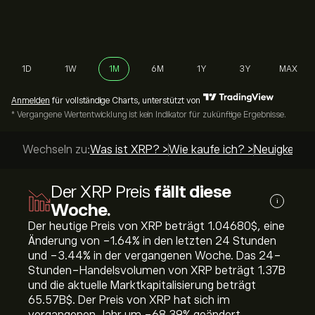
1D
1W
1M
6M
1Y
3Y
MAX
Anmelden
für vollständige Charts, unterstützt von
* Vergangene Wertentwicklung ist kein Indikator für zukünftige Ergebnisse.
Wechseln zu:
Was ist XRP? >
Wie kaufe ich? >
Neuigkeiten
Der XRP Preis
fällt diese
i
Woche.
Der heutige Preis von XRP beträgt 1.04680‎$‎, eine
Änderung von ‎-1.64‎% in den letzten 24 Stunden
und ‎-3.44‎% in der vergangenen Woche. Das 24-
Stunden-Handelsvolumen von XRP beträgt 1.37B
und die aktuelle Marktkapitalisierung beträgt
65.57B‎$‎. Der Preis von XRP hat sich im