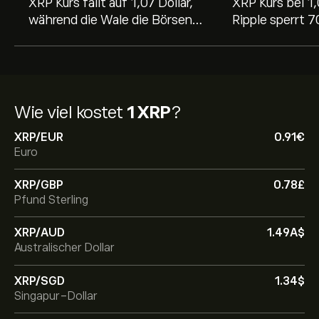
XRP Kurs fällt auf 1,07 Dollar,
XRP Kurs bei 1,
während die Wale die Börsen
Ripple sperrt 7
leerräumen
Token zurück, 
Kennzahl zeigt
Wie viel kostet
1 XRP
?
XRP/EUR
0.91‎€‎
Euro
XRP/GBP
0.78‎£‎
Pfund Sterling
XRP/AUD
1.49‎A$‎
Australischer Dollar
XRP/SGD
1.34‎$‎
Singapur-Dollar