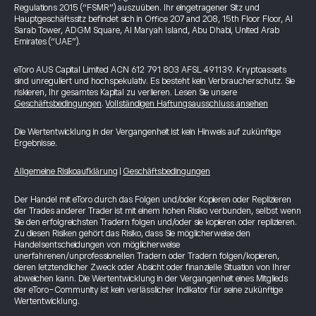
Regulations 2015 (“FSMR”) auszuüben. Ihr eingetragener Sitz und
Hauptgeschäftssitz befindet sich in Office 207 and 208, 15th Floor Floor, Al
Sarab Tower, ADGM Square, Al Maryah Island, Abu Dhabi, United Arab
Emirates (“UAE”).
eToro AUS Capital Limited ACN 612 791 803 AFSL 491139. Kryptoassets
sind unreguliert und hochspekulativ. Es besteht kein Verbraucherschutz. Sie
riskieren, Ihr gesamtes Kapital zu verlieren. Lesen Sie unsere
Geschäftsbedingungen
.
Vollständigen Haftungsausschluss ansehen
Die Wertentwicklung in der Vergangenheit ist kein Hinweis auf zukünftige
Ergebnisse.
Allgemeine Risikoaufklärung
|
Geschäftsbedingungen
Der Handel mit eToro durch das Folgen und/oder Kopieren oder Replizieren
der Trades anderer Trader ist mit einem hohen Risiko verbunden, selbst wenn
Sie den erfolgreichsten Tradern folgen und/oder sie kopieren oder replizieren.
Zu diesen Risiken gehört das Risiko, dass Sie möglicherweise den
Handelsentscheidungen von möglicherweise
unerfahrenen/unprofessionellen Tradern oder Tradern folgen/kopieren,
deren letztendlicher Zweck oder Absicht oder finanzielle Situation von Ihrer
abweichen kann. Die Wertentwicklung in der Vergangenheit eines Mitglieds
der eToro-Community ist kein verlässlicher Indikator für seine zukünftige
Wertentwicklung.