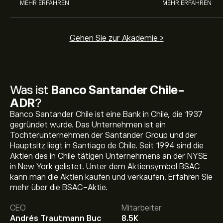
MEHR ERFAHREN
MEHR ERFAHREN
Gehen Sie zur Akademie >
Was ist
Banco Santander Chile-
ADR
?
Banco Santander Chile ist eine Bank in Chile, die 1937
gegründet wurde. Das Unternehmen ist ein
Tochterunternehmen der Santander Group und der
Hauptsitz liegt in Santiago de Chile. Seit 1994 sind die
Aktien des in Chile tätigen Unternehmens an der NYSE
in New York gelistet. Unter dem Aktiensymbol BSAC
Aktueller BSAC Aktienkurs liegt bei 35.25‎$‎.
kann man die Aktien kaufen und verkaufen. Erfahren Sie
mehr über die BSAC-Aktie.
CEO
Mitarbeiter
Das durchschnittliche Kursziel für Banco Santander
Andrés Trautmann Buc
8.5K
Chile-ADR liegt bei 35.25‎$‎.
Registrieren Sie sich bei