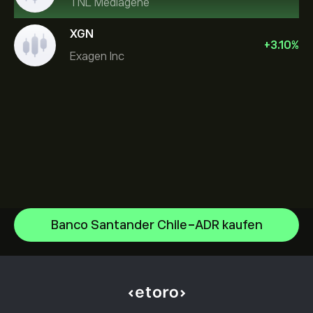
TNL Mediagene
XGN
+
3.10
%
Exagen Inc
Banco Santander Chile-ADR kaufen
Sandisk Corp/DE
Apple
Hilfezentrum
Alphabet
Einzahlungen
Wie funktioniert CopyTrading
Meta Platforms Inc
Auszahlungen
Verantwortungsbewusstes Trading
Microsoft