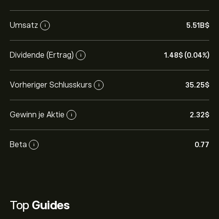
Umsatz
5.51B‎$‎
i
Dividende (Ertrag)
1.48‎$‎ (0.04%)
i
Vorheriger Schlusskurs
35.25‎$‎
i
Gewinn je Aktie
2.32‎$‎
i
Beta
0.77
i
Top
Guides