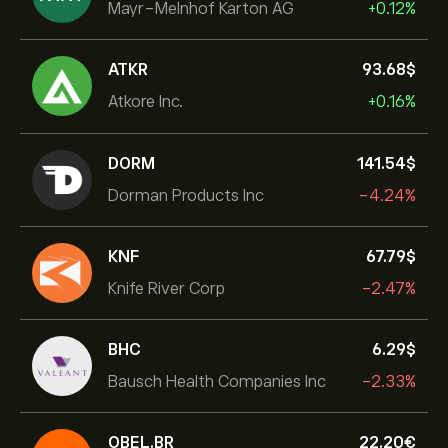
Mayr-Melnhof Karton AG
+0.12%
ATKR
93.68‎$‎
Atkore Inc.
+0.16%
DORM
141.54‎$‎
Dorman Products Inc
-4.24%
KNF
67.79‎$‎
Knife River Corp
-2.47%
BHC
6.29‎$‎
Bausch Health Companies Inc
-2.33%
OBEL.BR
22.20‎€‎