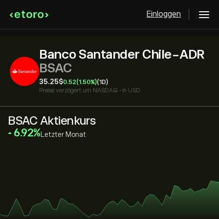
Einloggen
Banco Santander Chile-ADR
BSAC
35.25‎$‎
0.52
(1.50%)
(1D)
Preise verzögert um
NASDAQ
•
in USD
BSAC Aktienkurs
‎6.92‎
Letzter Monat