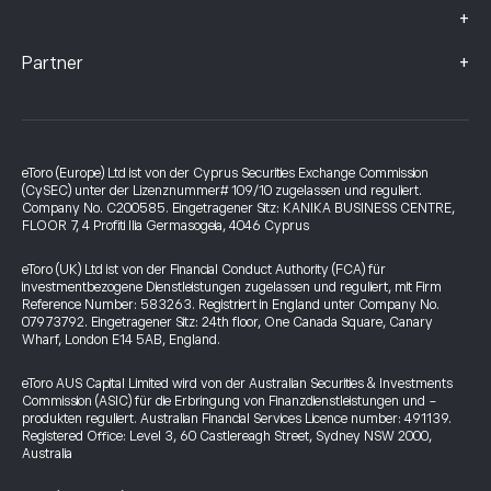
+
+
Partner
eToro (Europe) Ltd ist von der Cyprus Securities Exchange Commission
(CySEC) unter der Lizenznummer# 109/10 zugelassen und reguliert.
Company No. C200585. Eingetragener Sitz: KANIKA BUSINESS CENTRE,
FLOOR 7, 4 Profiti Ilia Germasogeia, 4046 Cyprus
eToro (UK) Ltd ist von der Financial Conduct Authority (FCA) für
investmentbezogene Dienstleistungen zugelassen und reguliert, mit Firm
Reference Number: 583263. Registriert in England unter Company No.
07973792. Eingetragener Sitz: 24th floor, One Canada Square, Canary
Wharf, London E14 5AB, England.
eToro AUS Capital Limited wird von der Australian Securities & Investments
Commission (ASIC) für die Erbringung von Finanzdienstleistungen und -
produkten reguliert. Australian Financial Services Licence number: 491139.
Registered Office: Level 3, 60 Castlereagh Street, Sydney NSW 2000,
Australia