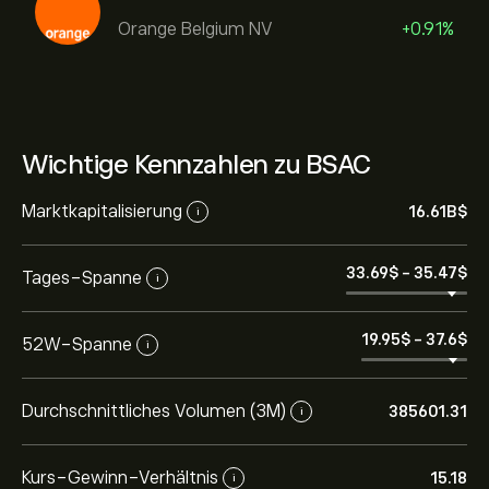
Orange Belgium NV
+0.91%
Wichtige Kennzahlen zu BSAC
Marktkapitalisierung
16.61B‎$‎
i
33.69‎$‎
-
35.47‎$‎
Tages-Spanne
i
19.95‎$‎
-
37.6‎$‎
52W-Spanne
i
Durchschnittliches Volumen (3M)
385601.31
i
Kurs-Gewinn-Verhältnis
15.18
i