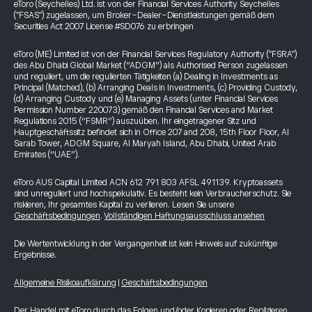
eToro (Seychelles) Ltd. ist von der Financial Services Authority Seychelles
("FSAS") zugelassen, um Broker-Dealer-Dienstleistungen gemäß dem
Securities Act 2007 License #SD076 zu erbringen
eToro (ME) Limited ist von der Financial Services Regulatory Authority ("FSRA")
des Abu Dhabi Global Market (“ADGM”) als Authorised Person zugelassen
und reguliert, um die regulierten Tätigkeiten (a) Dealing in Investments as
Principal (Matched), (b) Arranging Deals in Investments, (c) Providing Custody,
(d) Arranging Custody und (e) Managing Assets (unter Financial Services
Permission Number 220073) gemäß den Financial Services and Market
Regulations 2015 (“FSMR”) auszuüben. Ihr eingetragener Sitz und
Hauptgeschäftssitz befindet sich in Office 207 and 208, 15th Floor Floor, Al
Sarab Tower, ADGM Square, Al Maryah Island, Abu Dhabi, United Arab
Emirates (“UAE”).
eToro AUS Capital Limited ACN 612 791 803 AFSL 491139. Kryptoassets
sind unreguliert und hochspekulativ. Es besteht kein Verbraucherschutz. Sie
riskieren, Ihr gesamtes Kapital zu verlieren. Lesen Sie unsere
Geschäftsbedingungen
.
Vollständigen Haftungsausschluss ansehen
Die Wertentwicklung in der Vergangenheit ist kein Hinweis auf zukünftige
Ergebnisse.
Allgemeine Risikoaufklärung
|
Geschäftsbedingungen
Der Handel mit eToro durch das Folgen und/oder Kopieren oder Replizieren