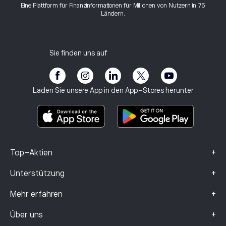
Warum eToro wählen
Konto eröffnen
Eine Plattform für Finanzinformationen für Millionen von Nutzern in 75
Was sind Hebel und Margin
Amazon.com Inc
Ländern.
eToro-Bewertungen
Wie man ein Konto verifiziert
Cookie-Richtlinie
Kaufs- und Verkaufspositionen
Karriere
Kundenservice
Datenschutzbestimmungen
Steuerbericht
Freunde einladen
Unsere Büros
Schutzbedürftige Kunden
Regulierung
Sie finden uns auf
eToro Akademie
Partnerprogramm
Barrierefreiheit
Risikohinweis
eToro Club
Impressum
Geschäftsbedingungen
Anlageversicherung
Laden Sie unsere App in den App-Stores herunter
Basisinformationsblatt
Smart Portfolios
Beschwerdedaten (FCA-Kunden)
+
Top-Aktien
+
Unterstützung
+
Mehr erfahren
+
Über uns