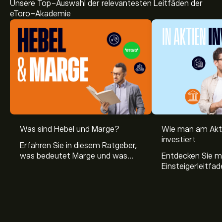
Unsere Top-Auswahl der relevantesten Leitfäden der
eToro-Akademie
Was sind Hebel und Marge?
Wie man am Akt
investiert
Erfahren Sie in diesem Ratgeber,
was bedeutet Marge und was
Entdecken Sie m
Hebel Trading ist, sowie was ein
Einsteigerleitfad
Hebel bei Aktien bedeutet.
Aktienmarkt inve
Sie, wie die Mär
Trading funktion