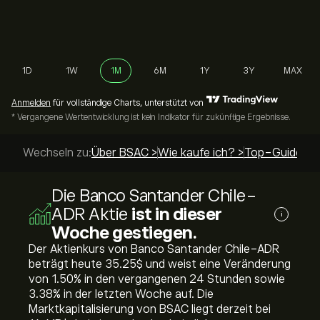
1D
1W
1M
6M
1Y
3Y
MAX
Anmelden
für vollständige Charts, unterstützt von
* Vergangene Wertentwicklung ist kein Indikator für zukünftige Ergebnisse.
Wechseln zu:
Über BSAC >
Wie kaufe ich? >
Top-Guides >
Die Banco Santander Chile-
ADR Aktie
ist in dieser
i
Woche gestiegen.
Der Aktienkurs von Banco Santander Chile-ADR
beträgt heute 35.25‎$‎ und weist eine Veränderung
von ‎1.50‎% in den vergangenen 24 Stunden sowie
‎3.38‎% in der letzten Woche auf. Die
Marktkapitalisierung von BSAC liegt derzeit bei