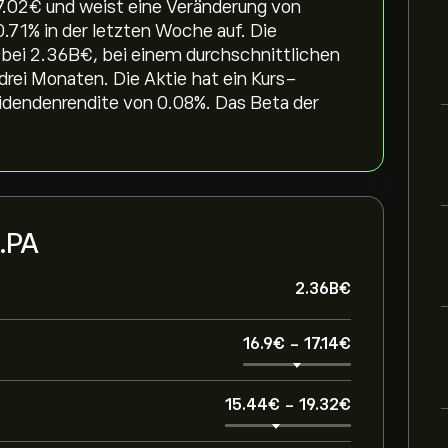
.02‎€‎ und weist eine Veränderung von
.71‎% in der letzten Woche auf. Die
bei 2.36B‎€‎, bei einem durchschnittlichen
rei Monaten. Die Aktie hat ein Kurs-
idendenrendite von 0.08%. Das Beta der
.PA
2.36B‎€‎
16.9‎€‎
-
17.14‎€‎
15.44‎€‎
-
19.32‎€‎