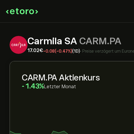
Carmila SA
CARM.PA
17.02‎€‎
-0.08
(-0.47%)
(1D)
•
Preise verzögert um
Euron
CARM.PA Aktienkurs
‎1.43‎
Letzter Monat