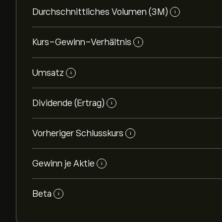
Durchschnittliches Volumen (3M)
i
Kurs-Gewinn-Verhältnis
i
Umsatz
i
Dividende (Ertrag)
i
Vorheriger Schlusskurs
i
Gewinn je Aktie
i
Beta
i