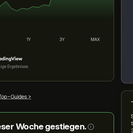
1Y
3Y
MAX
tige Ergebnisse.
Top-Guides >
dieser Woche gestiegen.
i