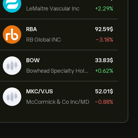
LeMaitre Vascular Inc
+2.29%
RBA
92.59‎$‎
RB Global INC
-3.18%
BOW
33.83‎$‎
Bowhead Specialty Holdings Inc
+0.62%
MKC/V.US
52.01‎$‎
McCormick & Co Inc/MD
-0.88%