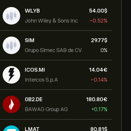
WLYB
54.00‎$‎
John Wiley & Sons Inc
-0.52%
SIM
29.77‎$‎
Grupo Simec SAB de CV
0%
ICOS.MI
14.04‎€‎
Intercos S.p.A
-0.14%
0B2.DE
180.80‎€‎
BAWAG Group AG
+0.17%
LMAT
80.81‎$‎