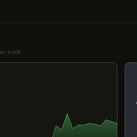
ext
•
in EUR