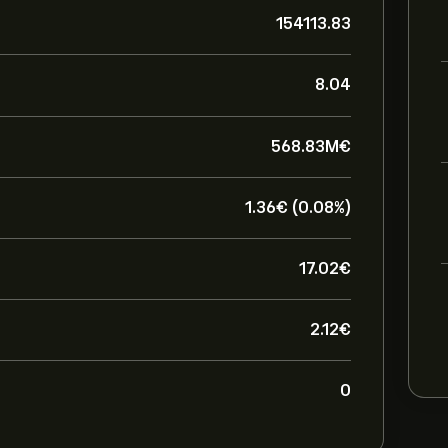
154113.83
8.04
568.83M‎€‎
1.36‎€‎ (0.08%)
17.02‎€‎
2.12‎€‎
0