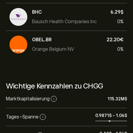
BHC
6.29‎$‎
Bausch Health Companies Inc
0%
OBEL.BR
22.20‎€‎
Orange Belgium NV
0%
Wichtige Kennzahlen zu CHGG
Marktkapitalisierung
115.32M‎$‎
i
0.9871‎$‎
-
1.06‎$‎
Tages-Spanne
i