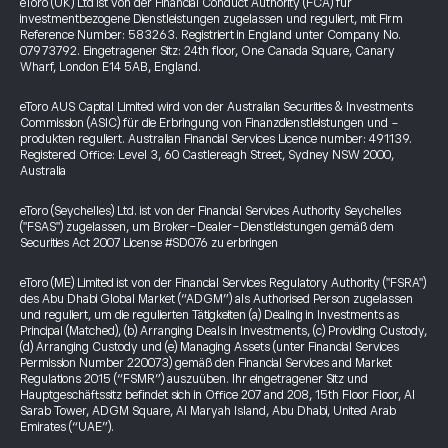
eToro (UK) Ltd ist von der Financial Conduct Authority (FCA) für
investmentbezogene Dienstleistungen zugelassen und reguliert, mit Firm
Reference Number: 583263. Registriert in England unter Company No.
07973792. Eingetragener Sitz: 24th floor, One Canada Square, Canary
Wharf, London E14 5AB, England.
eToro AUS Capital Limited wird von der Australian Securities & Investments
Commission (ASIC) für die Erbringung von Finanzdienstleistungen und -
produkten reguliert. Australian Financial Services Licence number: 491139.
Registered Office: Level 3, 60 Castlereagh Street, Sydney NSW 2000,
Australia
eToro (Seychelles) Ltd. ist von der Financial Services Authority Seychelles
("FSAS") zugelassen, um Broker-Dealer-Dienstleistungen gemäß dem
Securities Act 2007 License #SD076 zu erbringen
eToro (ME) Limited ist von der Financial Services Regulatory Authority ("FSRA")
des Abu Dhabi Global Market (“ADGM”) als Authorised Person zugelassen
und reguliert, um die regulierten Tätigkeiten (a) Dealing in Investments as
Principal (Matched), (b) Arranging Deals in Investments, (c) Providing Custody,
(d) Arranging Custody und (e) Managing Assets (unter Financial Services
Permission Number 220073) gemäß den Financial Services and Market
Regulations 2015 (“FSMR”) auszuüben. Ihr eingetragener Sitz und
Hauptgeschäftssitz befindet sich in Office 207 and 208, 15th Floor Floor, Al
Sarab Tower, ADGM Square, Al Maryah Island, Abu Dhabi, United Arab
Emirates (“UAE”).