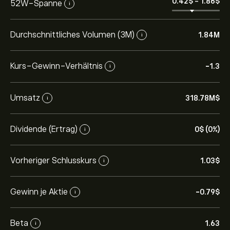
0.42‎$‎
-
1.86‎$‎
52W-Spanne
i
Durchschnittliches Volumen (3M)
1.84M
i
Kurs-Gewinn-Verhältnis
-1.3
i
Umsatz
318.78M‎$‎
i
Dividende (Ertrag)
0‎$‎ (0%)
i
Vorheriger Schlusskurs
1.03‎$‎
i
Gewinn je Aktie
-0.79‎$‎
i
Beta
1.63
i