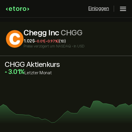
Einloggen
Chegg Inc
CHGG
1.02‎$‎
-0.01
(-0.97%)
(1D)
Preise verzögert um
NASDAQ
•
in USD
CHGG Aktienkurs
‎3.01‎
Letzter Monat