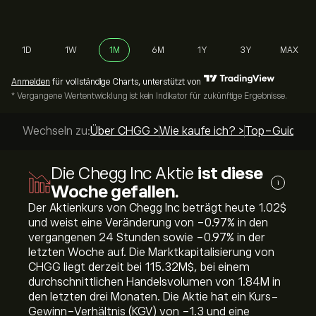
1D
1W
1M
6M
1Y
3Y
MAX
Anmelden
für vollständige Charts, unterstützt von
* Vergangene Wertentwicklung ist kein Indikator für zukünftige Ergebnisse.
Wechseln zu:
Über CHGG >
Wie kaufe ich? >
Top-Guides >
Die Chegg Inc Aktie
ist diese
i
Woche gefallen.
Der Aktienkurs von Chegg Inc beträgt heute 1.02‎$‎
und weist eine Veränderung von ‎-0.97‎% in den
vergangenen 24 Stunden sowie ‎-0.97‎% in der
letzten Woche auf. Die Marktkapitalisierung von
CHGG liegt derzeit bei 115.32M‎$‎, bei einem
durchschnittlichen Handelsvolumen von 1.84M in
den letzten drei Monaten. Die Aktie hat ein Kurs-
Gewinn-Verhältnis (KGV) von -1.3 und eine