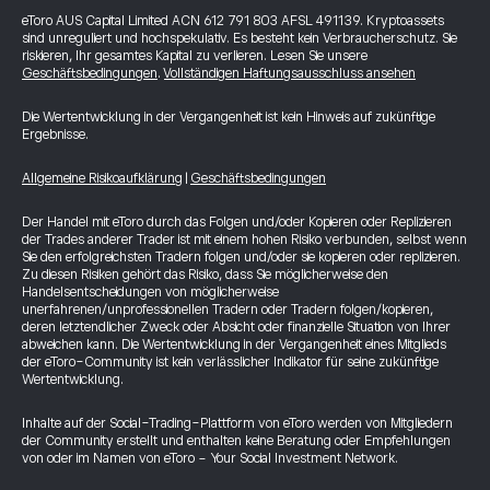
eToro AUS Capital Limited ACN 612 791 803 AFSL 491139. Kryptoassets
sind unreguliert und hochspekulativ. Es besteht kein Verbraucherschutz. Sie
riskieren, Ihr gesamtes Kapital zu verlieren. Lesen Sie unsere
Geschäftsbedingungen
.
Vollständigen Haftungsausschluss ansehen
Die Wertentwicklung in der Vergangenheit ist kein Hinweis auf zukünftige
Ergebnisse.
Allgemeine Risikoaufklärung
|
Geschäftsbedingungen
Der Handel mit eToro durch das Folgen und/oder Kopieren oder Replizieren
der Trades anderer Trader ist mit einem hohen Risiko verbunden, selbst wenn
Sie den erfolgreichsten Tradern folgen und/oder sie kopieren oder replizieren.
Zu diesen Risiken gehört das Risiko, dass Sie möglicherweise den
Handelsentscheidungen von möglicherweise
unerfahrenen/unprofessionellen Tradern oder Tradern folgen/kopieren,
deren letztendlicher Zweck oder Absicht oder finanzielle Situation von Ihrer
abweichen kann. Die Wertentwicklung in der Vergangenheit eines Mitglieds
der eToro-Community ist kein verlässlicher Indikator für seine zukünftige
Wertentwicklung.
Inhalte auf der Social-Trading-Plattform von eToro werden von Mitgliedern
der Community erstellt und enthalten keine Beratung oder Empfehlungen
von oder im Namen von eToro - Your Social Investment Network.