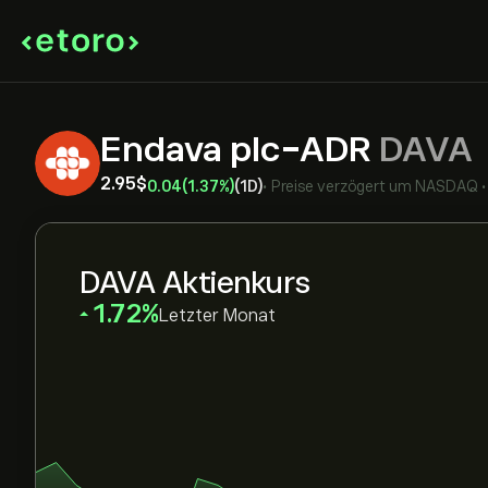
Endava plc-ADR
DAVA
2.95‎$‎
0.04
(1.37%)
(1D)
•
Preise verzögert um
NASDAQ
DAVA Aktienkurs
‎1.72‎
Letzter Monat