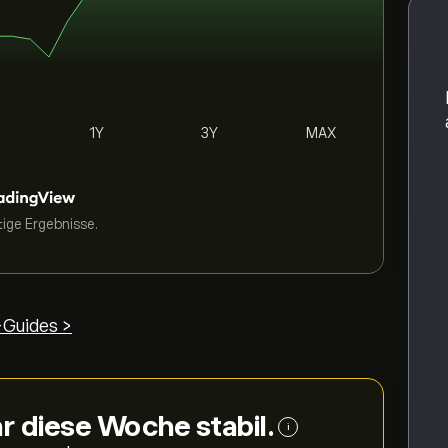
1Y
3Y
MAX
tige Ergebnisse.
Guides >
r diese Woche stabil.
i