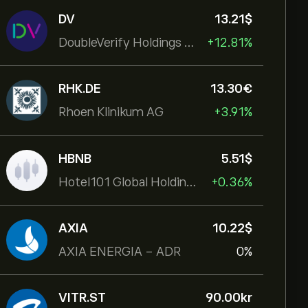
DV
13.21‎$‎
DoubleVerify Holdings Inc
+12.81%
RHK.DE
13.30‎€‎
Rhoen Klinikum AG
+3.91%
HBNB
5.51‎$‎
Hotel101 Global Holdings Corp
+0.36%
AXIA
10.22‎$‎
AXIA ENERGIA - ADR
0%
VITR.ST
90.00‎kr‎