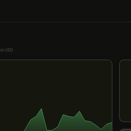
•
in USD