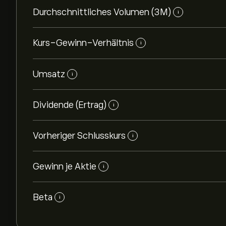
Durchschnittliches Volumen (3M)
i
Kurs-Gewinn-Verhältnis
i
Umsatz
i
Dividende (Ertrag)
i
Vorheriger Schlusskurs
i
Gewinn je Aktie
i
Beta
i