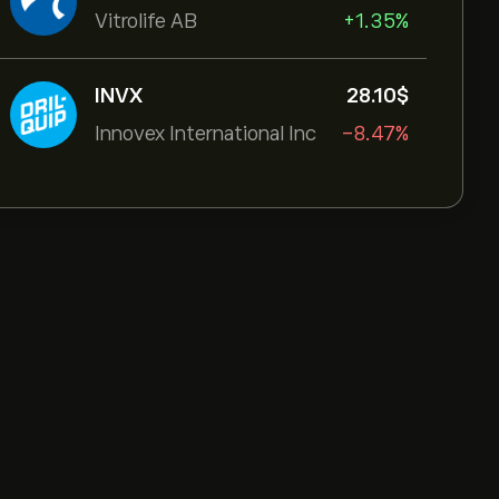
Vitrolife AB
+1.35%
INVX
28.10‎$‎
Innovex International Inc
-8.47%