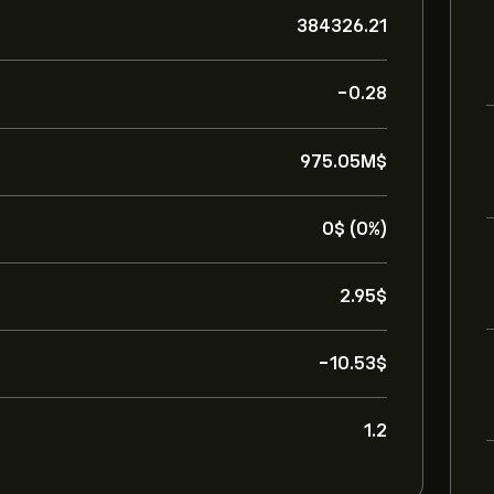
384326.21
-0.28
975.05M‎$‎
0‎$‎ (0%)
2.95‎$‎
-10.53‎$‎
1.2