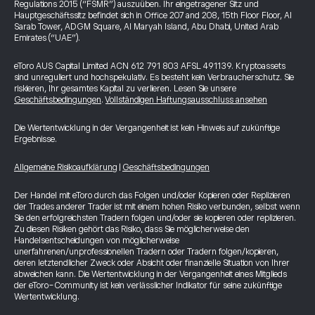
Regulations 2015 (“FSMR”) auszuüben. Ihr eingetragener Sitz und
Hauptgeschäftssitz befindet sich in Office 207 and 208, 15th Floor Floor, Al
Sarab Tower, ADGM Square, Al Maryah Island, Abu Dhabi, United Arab
Emirates (“UAE”).
eToro AUS Capital Limited ACN 612 791 803 AFSL 491139. Kryptoassets
sind unreguliert und hochspekulativ. Es besteht kein Verbraucherschutz. Sie
riskieren, Ihr gesamtes Kapital zu verlieren. Lesen Sie unsere
Geschäftsbedingungen
.
Vollständigen Haftungsausschluss ansehen
Die Wertentwicklung in der Vergangenheit ist kein Hinweis auf zukünftige
Ergebnisse.
Allgemeine Risikoaufklärung
|
Geschäftsbedingungen
Der Handel mit eToro durch das Folgen und/oder Kopieren oder Replizieren
der Trades anderer Trader ist mit einem hohen Risiko verbunden, selbst wenn
Sie den erfolgreichsten Tradern folgen und/oder sie kopieren oder replizieren.
Zu diesen Risiken gehört das Risiko, dass Sie möglicherweise den
Handelsentscheidungen von möglicherweise
unerfahrenen/unprofessionellen Tradern oder Tradern folgen/kopieren,
deren letztendlicher Zweck oder Absicht oder finanzielle Situation von Ihrer
abweichen kann. Die Wertentwicklung in der Vergangenheit eines Mitglieds
der eToro-Community ist kein verlässlicher Indikator für seine zukünftige
Wertentwicklung.