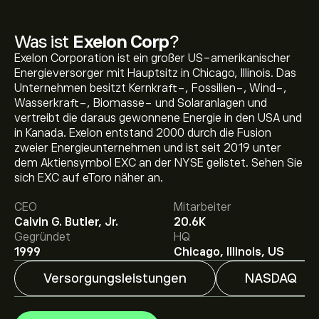
Was ist
Exelon Corp
?
Exelon Corporation ist ein großer US-amerikanischer
Energieversorger mit Hauptsitz in Chicago, Illinois. Das
Unternehmen besitzt Kernkraft-, Fossilien-, Wind-,
Wasserkraft-, Biomasse- und Solaranlagen und
vertreibt die daraus gewonnene Energie in den USA und
in Kanada. Exelon entstand 2000 durch die Fusion
Aktueller EXC Aktienkurs liegt bei 45.83‎$‎.
zweier Energieunternehmen und ist seit 2019 unter
dem Aktiensymbol EXC an der NYSE gelistet. Sehen Sie
sich EXC auf eToro näher an.
Das durchschnittliche Kursziel für Exelon Corp liegt bei
CEO
Mitarbeiter
45.83‎$‎.
Registrieren Sie sich bei eToro
, um detaillierte
Calvin G. Butler, Jr.
20.6K
Analystenprognosen und Kursziele zu erhalten.
Gegründet
HQ
Analysten erstellen Prognosen für Exelon Corp
1999
Chicago, Illinois, US
basierend auf Markttrends, Finanzberichten und
erwartetem Wachstum. Hier finden Sie die aktuellen
Versorgungsleistungen
NASDAQ
Prognosen für die weitere Kursentwicklung.
Die Marktkapitalisierung von Exelon Corp beträgt