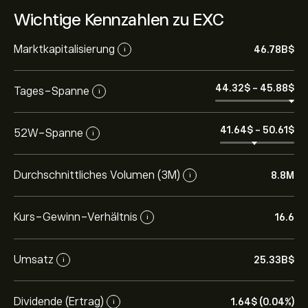
Wichtige Kennzahlen zu EXC
Marktkapitalisierung
46.78B‎$‎
i
44.32‎$‎
-
45.88‎$‎
Tages-Spanne
i
41.64‎$‎
-
50.61‎$‎
52W-Spanne
i
Durchschnittliches Volumen (3M)
8.8M
i
Kurs-Gewinn-Verhältnis
16.6
i
Umsatz
25.33B‎$‎
i
Dividende (Ertrag)
1.64‎$‎ (0.04%)
i