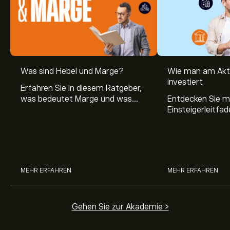
Was sind Hebel und Marge?
Wie man am Akt
investiert
Erfahren Sie in diesem Ratgeber,
was bedeutet Marge und was
Entdecken Sie m
Hebel Trading ist, sowie was ein
Einsteigerleitfad
Hebel bei Aktien bedeutet.
Aktienmarkt inve
Sie, wie die Mär
Trading funktion
MEHR ERFAHREN
MEHR ERFAHREN
Gehen Sie zur Akademie >