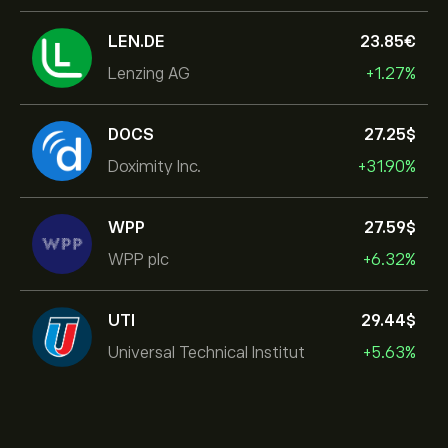
LEN.DE
23.85‎€‎
Lenzing AG
+1.27%
DOCS
27.25‎$‎
Doximity Inc.
+31.90%
WPP
27.59‎$‎
WPP plc
+6.32%
UTI
29.44‎$‎
Universal Technical Institut
+5.63%