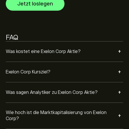
46.78B‎$‎ USD
Jetzt loslegen
Basierend auf den Empfehlungen von 8 Analysten für
EXC in den letzten 3 Monaten lautet der allgemeine
Konsens: Halten.
FAQ
+
Was kostet eine Exelon Corp Aktie?
+
Exelon Corp Kursziel?
+
Was sagen Analytiker zu Exelon Corp Aktie?
Wie hoch ist die Marktkapitalisierung von Exelon
+
Corp?