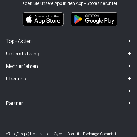
Anlageversicherung
Laden Sie unsere App in den App-Stores herunter
Basisinformationsblatt
Smart Portfolios
Beschwerdedaten (FCA-Kunden)
+
Top-Aktien
+
Unterstützung
+
Mehr erfahren
+
Über uns
+
+
Partner
eToro (Europe) Ltd ist von der Cyprus Securities Exchange Commission