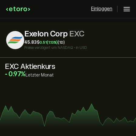
Einloggen
Exelon Corp
EXC
45.83‎$‎
0.51
(1.13%)
(1D)
Preise verzögert um
NASDAQ
•
in USD
EXC Aktienkurs
‎0.97‎
Letzter Monat