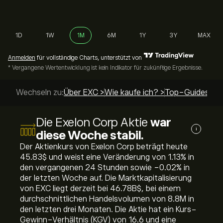
1D
1W
1M
6M
1Y
3Y
MAX
Anmelden
für vollständige Charts, unterstützt von
* Vergangene Wertentwicklung ist kein Indikator für zukünftige Ergebnisse.
Wechseln zu:
Über EXC >
Wie kaufe ich? >
Top-Guides >
Die Exelon Corp Aktie
war
i
diese Woche stabil.
Der Aktienkurs von Exelon Corp beträgt heute
45.83‎$‎ und weist eine Veränderung von ‎1.13‎% in
den vergangenen 24 Stunden sowie ‎-0.02‎% in
der letzten Woche auf. Die Marktkapitalisierung
von EXC liegt derzeit bei 46.78B‎$‎, bei einem
durchschnittlichen Handelsvolumen von 8.8M in
den letzten drei Monaten. Die Aktie hat ein Kurs-
Gewinn-Verhältnis (KGV) von 16.6 und eine