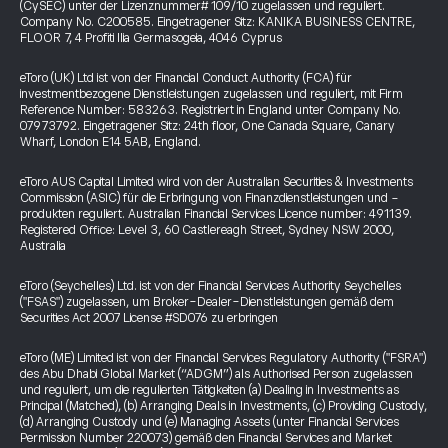
(CySEC) unter der Lizenznummer# 109/10 zugelassen und reguliert.
Company No. C200585. Eingetragener Sitz: KANIKA BUSINESS CENTRE,
FLOOR 7, 4 Profiti Ilia Germasogeia, 4046 Cyprus
eToro (UK) Ltd ist von der Financial Conduct Authority (FCA) für
investmentbezogene Dienstleistungen zugelassen und reguliert, mit Firm
Reference Number: 583263. Registriert in England unter Company No.
07973792. Eingetragener Sitz: 24th floor, One Canada Square, Canary
Wharf, London E14 5AB, England.
eToro AUS Capital Limited wird von der Australian Securities & Investments
Commission (ASIC) für die Erbringung von Finanzdienstleistungen und -
produkten reguliert. Australian Financial Services Licence number: 491139.
Registered Office: Level 3, 60 Castlereagh Street, Sydney NSW 2000,
Australia
eToro (Seychelles) Ltd. ist von der Financial Services Authority Seychelles
("FSAS") zugelassen, um Broker-Dealer-Dienstleistungen gemäß dem
Securities Act 2007 License #SD076 zu erbringen
eToro (ME) Limited ist von der Financial Services Regulatory Authority ("FSRA")
des Abu Dhabi Global Market (“ADGM”) als Authorised Person zugelassen
und reguliert, um die regulierten Tätigkeiten (a) Dealing in Investments as
Principal (Matched), (b) Arranging Deals in Investments, (c) Providing Custody,
(d) Arranging Custody und (e) Managing Assets (unter Financial Services
Permission Number 220073) gemäß den Financial Services and Market