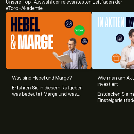
Unsere Top-Auswahl der relevantesten Leitfäden der
eToro-Akademie
Was sind Hebel und Marge?
Wie man am Akt
investiert
Erfahren Sie in diesem Ratgeber,
was bedeutet Marge und was
Entdecken Sie m
Hebel Trading ist, sowie was ein
Einsteigerleitfad
Hebel bei Aktien bedeutet.
Aktienmarkt inve
Sie, wie die Mär
Trading funktion