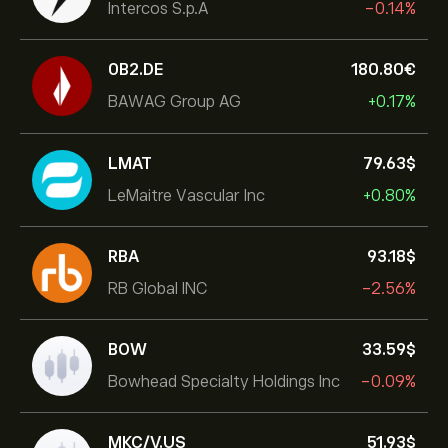
Intercos S.p.A
-0.14%
0B2.DE
180.80‎€‎
BAWAG Group AG
+0.17%
LMAT
79.63‎$‎
LeMaitre Vascular Inc
+0.80%
RBA
93.18‎$‎
RB Global INC
-2.56%
BOW
33.59‎$‎
Bowhead Specialty Holdings Inc
-0.09%
MKC/V.US
51.93‎$‎