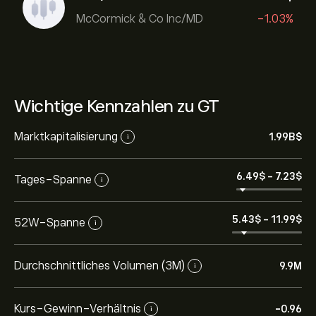
McCormick & Co Inc/MD
-1.03%
Wichtige Kennzahlen zu GT
Marktkapitalisierung
1.99B‎$‎
i
6.49‎$‎
-
7.23‎$‎
Tages-Spanne
i
5.43‎$‎
-
11.99‎$‎
52W-Spanne
i
Durchschnittliches Volumen (3M)
9.9M
i
Kurs-Gewinn-Verhältnis
-0.96
i