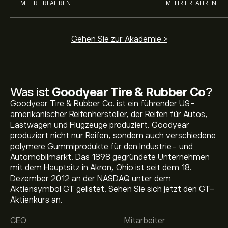
MEHR ERFAHREN
MEHR ERFAHREN
Gehen Sie zur Akademie >
Was ist
Goodyear Tire & Rubber Co
?
Goodyear Tire & Rubber Co. ist ein führender US-
amerikanischer Reifenhersteller, der Reifen für Autos,
Lastwagen und Flugzeuge produziert. Goodyear
produziert nicht nur Reifen, sondern auch verschiedene
polymere Gummiprodukte für den Industrie- und
Automobilmarkt. Das 1898 gegründete Unternehmen
mit dem Hauptsitz in Akron, Ohio ist seit dem 18.
Aktueller GT Aktienkurs liegt bei 6.56‎$‎.
Dezember 2012 an der NASDAQ unter dem
Aktiensymbol GT gelistet. Sehen Sie sich jetzt den GT-
Aktienkurs an.
Das durchschnittliche Kursziel für Goodyear Tire &
CEO
Mitarbeiter
Rubber Co liegt bei 6.56‎$‎.
Registrieren Sie sich bei