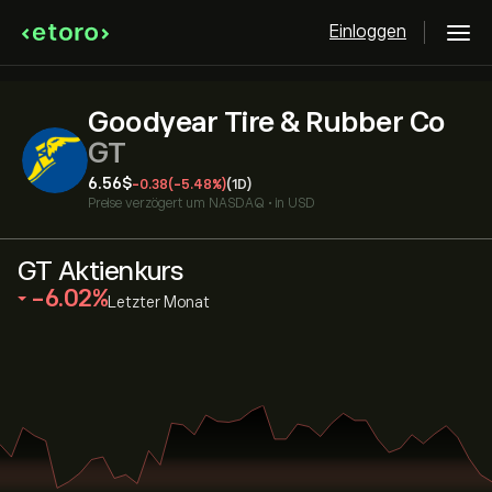
Einloggen
Goodyear Tire & Rubber Co
GT
6.56‎$‎
-0.38
(-5.48%)
(1D)
Preise verzögert um
NASDAQ
•
in USD
GT Aktienkurs
‎-6.02‎
Letzter Monat