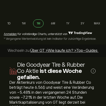
1D
1W
1M
6M
1Y
3Y
MAX
Anmelden
für vollständige Charts, unterstützt von
* Vergangene Wertentwicklung ist kein Indikator für zukünftige Ergebnisse.
Wechseln zu:
Über GT >
Wie kaufe ich? >
Top-Guides >
Die Goodyear Tire & Rubber
Co Aktie
ist diese Woche
i
gefallen.
Der Aktienkurs von Goodyear Tire & Rubber Co
beträgt heute 6.56‎$‎ und weist eine Veränderung
von ‎-5.48‎% in den vergangenen 24 Stunden
sowie ‎-7.21‎% in der letzten Woche auf. Die
Marktkapitalisierung von GT liegt derzeit bei