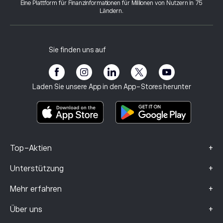
Warum eToro wählen
Konto eröffnen
Eine Plattform für Finanzinformationen für Millionen von Nutzern in 75
Was sind Hebel und Margin
Alphabet
Ländern.
eToro-Bewertungen
Wie man ein Konto verifiziert
Cookie-Richtlinie
Kaufs- und Verkaufspositionen
Karriere
Kundenservice
Datenschutzbestimmungen
Steuerbericht
Freunde einladen
Unsere Büros
Schutzbedürftige Kunden
Regulierung
Sie finden uns auf
eToro Akademie
Partnerprogramm
Barrierefreiheit
Risikohinweis
eToro Club
Impressum
Geschäftsbedingungen
Anlageversicherung
Laden Sie unsere App in den App-Stores herunter
Basisinformationsblatt
Smart Portfolios
Beschwerdedaten (FCA-Kunden)
+
Top-Aktien
+
Unterstützung
+
Mehr erfahren
+
Über uns