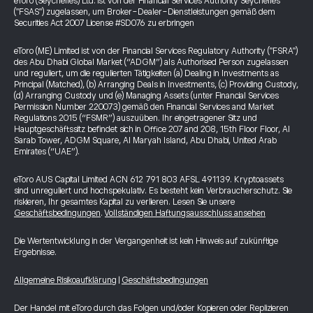
eToro (Seychelles) Ltd. ist von der Financial Services Authority Seychelles
("FSAS") zugelassen, um Broker-Dealer-Dienstleistungen gemäß dem
Securities Act 2007 License #SD076 zu erbringen
eToro (ME) Limited ist von der Financial Services Regulatory Authority ("FSRA")
des Abu Dhabi Global Market (“ADGM”) als Authorised Person zugelassen
und reguliert, um die regulierten Tätigkeiten (a) Dealing in Investments as
Principal (Matched), (b) Arranging Deals in Investments, (c) Providing Custody,
(d) Arranging Custody und (e) Managing Assets (unter Financial Services
Permission Number 220073) gemäß den Financial Services and Market
Regulations 2015 (“FSMR”) auszuüben. Ihr eingetragener Sitz und
Hauptgeschäftssitz befindet sich in Office 207 and 208, 15th Floor Floor, Al
Sarab Tower, ADGM Square, Al Maryah Island, Abu Dhabi, United Arab
Emirates (“UAE”).
eToro AUS Capital Limited ACN 612 791 803 AFSL 491139. Kryptoassets
sind unreguliert und hochspekulativ. Es besteht kein Verbraucherschutz. Sie
riskieren, Ihr gesamtes Kapital zu verlieren. Lesen Sie unsere
Geschäftsbedingungen
.
Vollständigen Haftungsausschluss ansehen
Die Wertentwicklung in der Vergangenheit ist kein Hinweis auf zukünftige
Ergebnisse.
Allgemeine Risikoaufklärung
|
Geschäftsbedingungen
Der Handel mit eToro durch das Folgen und/oder Kopieren oder Replizieren