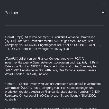
+
+
Partner
eToro (Europe) Ltd ist von der Cyprus Securities Exchange Commission
(CySEC) unter der Lizenznummer# 109/10 zugelassen und reguliert.
Company No. C200585. Eingetragener Sitz: KANIKA BUSINESS CENTRE,
FLOOR 7, 4 Profiti Ilia Germasogeia, 4046 Cyprus
eToro (UK) Ltd ist von der Financial Conduct Authority (FCA) für
investmentbezogene Dienstleistungen zugelassen und reguliert, mit Firm
Reference Number: 583263. Registriert in England unter Company No.
07973792. Eingetragener Sitz: 24th floor, One Canada Square, Canary
Wharf, London E14 5AB, England.
eToro AUS Capital Limited wird von der Australian Securities & Investments
Commission (ASIC) für die Erbringung von Finanzdienstleistungen und -
produkten reguliert. Australian Financial Services Licence number: 491139.
Registered Office: Level 3, 60 Castlereagh Street, Sydney NSW 2000,
Australia