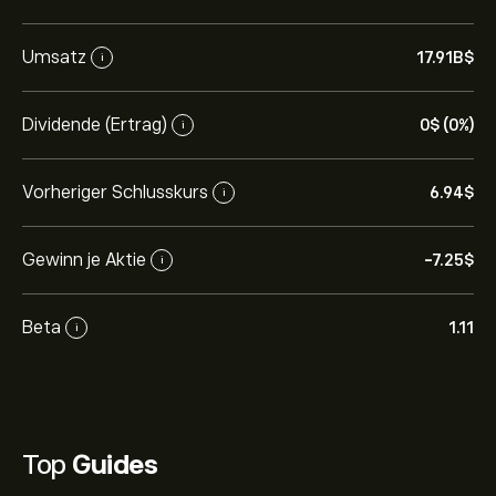
Umsatz
17.91B‎$‎
i
Dividende (Ertrag)
0‎$‎ (0%)
i
Vorheriger Schlusskurs
6.94‎$‎
i
Gewinn je Aktie
-7.25‎$‎
i
Beta
1.11
i
Top
Guides