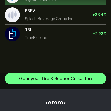
SBEV
+
3.94
%
Splash Beverage Group Inc
TBI
+
2.93
%
TrueBlue Inc
Goodyear Tire & Rubber Co kaufen
NVIDIA Corporation
Amazon.com Inc
Hilfezentrum
Microsoft
Einzahlungen
Wie funktioniert CopyTrading
Apple
Auszahlungen
Verantwortungsbewusstes Trading
Meta Platforms Inc