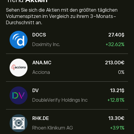
Sehen Sie sich die Aktien mit den größten täglichen
Volumenspitzen im Vergleich zu ihrem 3-Monats-
Durchschnitt an.
DOCS
27.40‎$‎
Doximity Inc.
+32.62%
ANA.MC
213.00‎€‎
Acciona
0%
DV
13.21‎$‎
DoubleVerify Holdings Inc
+12.81%
RHK.DE
13.30‎€‎
Rhoen Klinikum AG
+3.91%