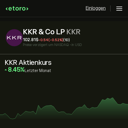
Einloggen
KKR & Co LP
KKR
102.81‎$‎
-0.54
(-0.52%)
(1D)
Preise verzögert um
NASDAQ
•
in USD
KKR Aktienkurs
‎8.45‎
Letzter Monat