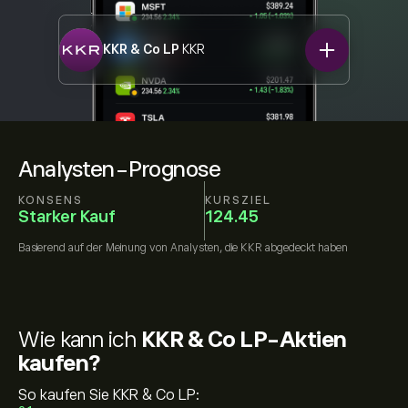
KKR & Co LP
KKR
Analysten-Prognose
KONSENS
KURSZIEL
Starker Kauf
124.45
Basierend auf der Meinung von
Analysten, die
KKR
abgedeckt haben
Wie kann ich
KKR & Co LP-Aktien
kaufen?
So kaufen Sie KKR & Co LP: