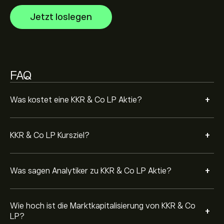
Die Marktkapitalisierung von KKR & Co LP beträgt
92.31B‎$‎ USD
Jetzt loslegen
Basierend auf den Empfehlungen von 11 Analysten für
KKR in den letzten 3 Monaten lautet der allgemeine
Konsens: Starker Kauf.
FAQ
+
Was kostet eine KKR & Co LP Aktie?
+
KKR & Co LP Kursziel?
+
Was sagen Analytiker zu KKR & Co LP Aktie?
Wie hoch ist die Marktkapitalisierung von KKR & Co
+
LP?