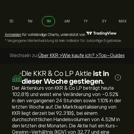
1D
1W
1M
6M
1Y
3Y
MAX
Anmelden
für vollständige Charts, unterstützt von
* Vergangene Wertentwicklung ist kein Indikator für zukünftige Ergebnisse.
Wechseln zu:
Über KKR >
Wie kaufe ich? >
Top-Guides >
Die KKR & Co LP Aktie
ist in
i
dieser Woche gestiegen.
Der Aktienkurs von KKR & Co LP beträgt heute
102.81‎$‎ und weist eine Veränderung von ‎-0.52‎%
in den vergangenen 24 Stunden sowie ‎1.10‎% in der
letzten Woche auf. Die Marktkapitalisierung von
KKR liegt derzeit bei 92.31B‎$‎, bei einem
durchschnittlichen Handelsvolumen von 4.52M in
den letzten drei Monaten. Die Aktie hat ein Kurs-
Gewinn-Verhältnis (KGV) von 32.77 und eine