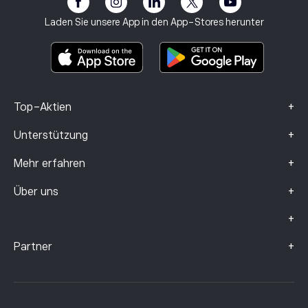
Impressum
Geschäftsbedingungen
Anlageversicherung
Laden Sie unsere App in den App-Stores herunter
Basisinformationsblatt
Smart Portfolios
Beschwerdedaten (FCA-Kunden)
+
Top-Aktien
+
Unterstützung
+
Mehr erfahren
+
Über uns
+
+
Partner