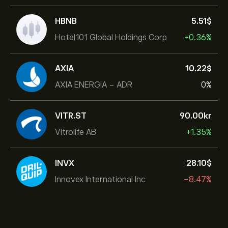
HBNB
5.51‎$‎
Hotel101 Global Holdings Corp
+0.36%
AXIA
10.22‎$‎
AXIA ENERGIA - ADR
0%
VITR.ST
90.00‎kr‎
Vitrolife AB
+1.35%
INVX
28.10‎$‎
Innovex International Inc
-8.47%