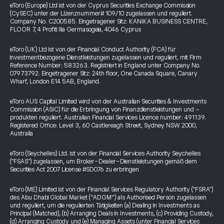
eToro (Europe) Ltd ist von der Cyprus Securities Exchange Commission
(CySEC) unter der Lizenznummer# 109/10 zugelassen und reguliert.
Company No. C200585. Eingetragener Sitz: KANIKA BUSINESS CENTRE,
FLOOR 7, 4 Profiti Ilia Germasogeia, 4046 Cyprus
eToro (UK) Ltd ist von der Financial Conduct Authority (FCA) für
investmentbezogene Dienstleistungen zugelassen und reguliert, mit Firm
Reference Number: 583263. Registriert in England unter Company No.
07973792. Eingetragener Sitz: 24th floor, One Canada Square, Canary
Wharf, London E14 5AB, England.
eToro AUS Capital Limited wird von der Australian Securities & Investments
Commission (ASIC) für die Erbringung von Finanzdienstleistungen und -
produkten reguliert. Australian Financial Services Licence number: 491139.
Registered Office: Level 3, 60 Castlereagh Street, Sydney NSW 2000,
Australia
eToro (Seychelles) Ltd. ist von der Financial Services Authority Seychelles
("FSAS") zugelassen, um Broker-Dealer-Dienstleistungen gemäß dem
Securities Act 2007 License #SD076 zu erbringen
eToro (ME) Limited ist von der Financial Services Regulatory Authority ("FSRA")
des Abu Dhabi Global Market (“ADGM”) als Authorised Person zugelassen
und reguliert, um die regulierten Tätigkeiten (a) Dealing in Investments as
Principal (Matched), (b) Arranging Deals in Investments, (c) Providing Custody,
(d) Arranging Custody und (e) Managing Assets (unter Financial Services