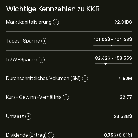
Wichtige Kennzahlen zu KKR
Marktkapitalisierung
92.31B‎$‎
i
101.06‎$‎
-
104.68‎$‎
Tages-Spanne
i
82.62‎$‎
-
153.55‎$‎
52W-Spanne
i
Durchschnittliches Volumen (3M)
4.52M
i
Kurs-Gewinn-Verhältnis
32.77
i
Umsatz
23.53B‎$‎
i
Dividende (Ertrag)
0.75‎$‎ (0.01%)
i