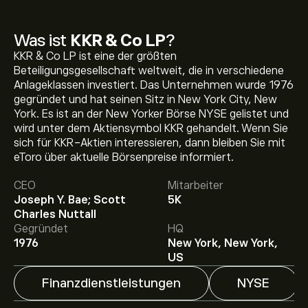
Was ist
KKR & Co LP
?
KKR & Co LP ist eine der größten
Beteiligungsgesellschaft weltweit, die in verschiedene
Anlageklassen investiert. Das Unternehmen wurde 1976
gegründet und hat seinen Sitz in New York City, New
York. Es ist an der New Yorker Börse NYSE gelistet und
wird unter dem Aktiensymbol KKR gehandelt. Wenn Sie
sich für KKR-Aktien interessieren, dann bleiben Sie mit
Aktueller KKR Aktienkurs liegt bei 102.81‎$‎.
eToro über aktuelle Börsenpreise informiert.
CEO
Mitarbeiter
Joseph Y. Bae; Scott
5K
Das durchschnittliche Kursziel für KKR & Co LP liegt bei
Charles Nuttall
102.81‎$‎.
Registrieren Sie sich bei eToro
, um detaillierte
Gegründet
HQ
Analystenprognosen und Kursziele zu erhalten.
1976
New York, New York,
Analysten erstellen Prognosen für KKR & Co LP
US
basierend auf Markttrends, Finanzberichten und
erwartetem Wachstum. Hier finden Sie die aktuellen
Finanzdienstleistungen
NYSE
Prognosen für die weitere Kursentwicklung.