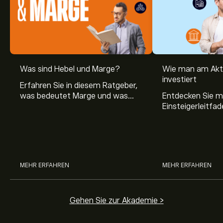
Was sind Hebel und Marge?
Wie man am Akt
investiert
Erfahren Sie in diesem Ratgeber,
was bedeutet Marge und was
Entdecken Sie m
Hebel Trading ist, sowie was ein
Einsteigerleitfad
Hebel bei Aktien bedeutet.
Aktienmarkt inve
Sie, wie die Mär
Trading funktion
MEHR ERFAHREN
MEHR ERFAHREN
Gehen Sie zur Akademie >