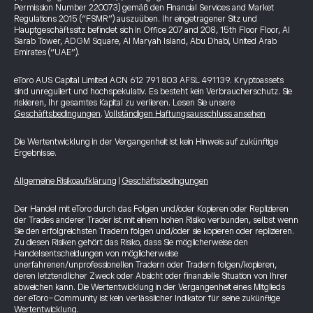
Permission Number 220073) gemäß den Financial Services and Market
Regulations 2015 (“FSMR”) auszuüben. Ihr eingetragener Sitz und
Hauptgeschäftssitz befindet sich in Office 207 and 208, 15th Floor Floor, Al
Sarab Tower, ADGM Square, Al Maryah Island, Abu Dhabi, United Arab
Emirates (“UAE”).
eToro AUS Capital Limited ACN 612 791 803 AFSL 491139. Kryptoassets
sind unreguliert und hochspekulativ. Es besteht kein Verbraucherschutz. Sie
riskieren, Ihr gesamtes Kapital zu verlieren. Lesen Sie unsere
Geschäftsbedingungen
.
Vollständigen Haftungsausschluss ansehen
Die Wertentwicklung in der Vergangenheit ist kein Hinweis auf zukünftige
Ergebnisse.
Allgemeine Risikoaufklärung
|
Geschäftsbedingungen
Der Handel mit eToro durch das Folgen und/oder Kopieren oder Replizieren
der Trades anderer Trader ist mit einem hohen Risiko verbunden, selbst wenn
Sie den erfolgreichsten Tradern folgen und/oder sie kopieren oder replizieren.
Zu diesen Risiken gehört das Risiko, dass Sie möglicherweise den
Handelsentscheidungen von möglicherweise
unerfahrenen/unprofessionellen Tradern oder Tradern folgen/kopieren,
deren letztendlicher Zweck oder Absicht oder finanzielle Situation von Ihrer
abweichen kann. Die Wertentwicklung in der Vergangenheit eines Mitglieds
der eToro-Community ist kein verlässlicher Indikator für seine zukünftige
Wertentwicklung.