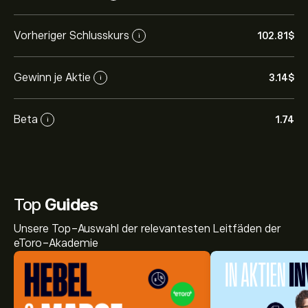
Vorheriger Schlusskurs
102.81‎$‎
i
Gewinn je Aktie
3.14‎$‎
i
Beta
1.74
i
Top
Guides
Unsere Top-Auswahl der relevantesten Leitfäden der
eToro-Akademie