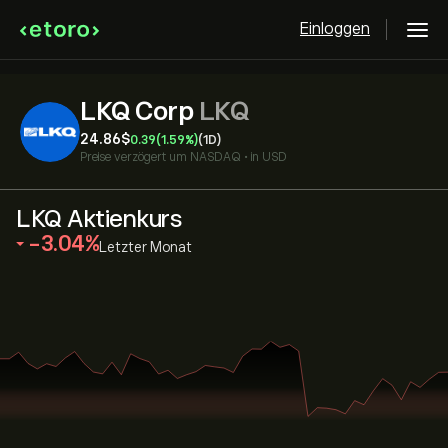
Einloggen
LKQ Corp
LKQ
24.86‎$‎
0.39
(1.59%)
(1D)
Preise verzögert um
NASDAQ
•
in USD
LKQ Aktienkurs
‎-3.04‎
Letzter Monat