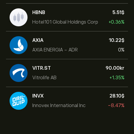
HBNB
5.51‎$‎
Hotel101 Global Holdings Corp
+0.36%
AXIA
10.22‎$‎
AXIA ENERGIA - ADR
0%
VITR.ST
90.00‎kr‎
Vitrolife AB
+1.35%
INVX
28.10‎$‎
Innovex International Inc
-8.47%