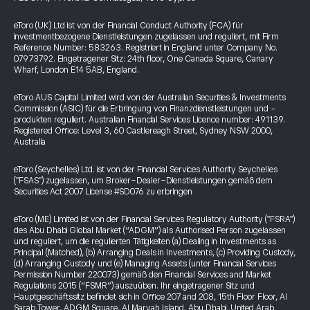
eToro (UK) Ltd ist von der Financial Conduct Authority (FCA) für
investmentbezogene Dienstleistungen zugelassen und reguliert, mit Firm
Reference Number: 583263. Registriert in England unter Company No.
07973792. Eingetragener Sitz: 24th floor, One Canada Square, Canary
Wharf, London E14 5AB, England.
eToro AUS Capital Limited wird von der Australian Securities & Investments
Commission (ASIC) für die Erbringung von Finanzdienstleistungen und -
produkten reguliert. Australian Financial Services Licence number: 491139.
Registered Office: Level 3, 60 Castlereagh Street, Sydney NSW 2000,
Australia
eToro (Seychelles) Ltd. ist von der Financial Services Authority Seychelles
("FSAS") zugelassen, um Broker-Dealer-Dienstleistungen gemäß dem
Securities Act 2007 License #SD076 zu erbringen
eToro (ME) Limited ist von der Financial Services Regulatory Authority ("FSRA")
des Abu Dhabi Global Market (“ADGM”) als Authorised Person zugelassen
und reguliert, um die regulierten Tätigkeiten (a) Dealing in Investments as
Principal (Matched), (b) Arranging Deals in Investments, (c) Providing Custody,
(d) Arranging Custody und (e) Managing Assets (unter Financial Services
Permission Number 220073) gemäß den Financial Services and Market
Regulations 2015 (“FSMR”) auszuüben. Ihr eingetragener Sitz und
Hauptgeschäftssitz befindet sich in Office 207 and 208, 15th Floor Floor, Al
Sarab Tower, ADGM Square, Al Maryah Island, Abu Dhabi, United Arab