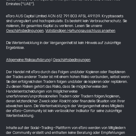
Emirates (“UAE”).
eToro AUS Capital Limited ACN 612 791 803 AFSL 491139. Kryptoassets
sind unreguliert und hochspekulativ. Es besteht kein Verbraucherschutz. Sie
riskieren, Ihr gesamtes Kapital zu verlieren. Lesen Sie unsere
Geschäftsbedingungen
.
Vollständigen Haftungsausschluss ansehen
Die Wertentwicklung in der Vergangenheit ist kein Hinweis auf zukünftige
Ergebnisse.
Allgemeine Risikoaufklärung
|
Geschäftsbedingungen
Der Handel mit eToro durch das Folgen und/oder Kopieren oder Replizieren
der Trades anderer Trader ist mit einem hohen Risiko verbunden, selbst wenn
Sie den erfolgreichsten Tradern folgen und/oder sie kopieren oder replizieren.
Zu diesen Risiken gehört das Risiko, dass Sie möglicherweise den
Handelsentscheidungen von möglicherweise
unerfahrenen/unprofessionellen Tradern oder Tradern folgen/kopieren,
deren letztendlicher Zweck oder Absicht oder finanzielle Situation von Ihrer
abweichen kann. Die Wertentwicklung in der Vergangenheit eines Mitglieds
der eToro-Community ist kein verlässlicher Indikator für seine zukünftige
Wertentwicklung.
Inhalte auf der Social-Trading-Plattform von eToro werden von Mitgliedern
der Community erstellt und enthalten keine Beratung oder Empfehlungen