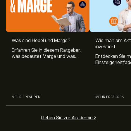
Was sind Hebel und Marge?
Wie man am Akt
investiert
Erfahren Sie in diesem Ratgeber,
was bedeutet Marge und was
Entdecken Sie m
Hebel Trading ist, sowie was ein
Einsteigerleitfad
Hebel bei Aktien bedeutet.
Aktienmarkt inve
Sie, wie die Mär
Trading funktion
MEHR ERFAHREN
MEHR ERFAHREN
Gehen Sie zur Akademie >