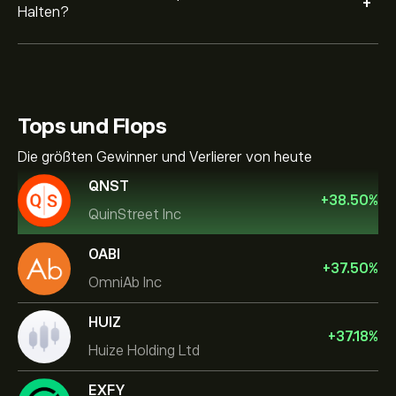
+
Halten?
Tops und Flops
Die größten Gewinner und Verlierer von heute
QNST
+
38.50
%
QuinStreet Inc
OABI
+
37.50
%
OmniAb Inc
HUIZ
+
37.18
%
Huize Holding Ltd
EXFY