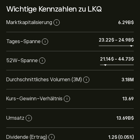
Wichtige Kennzahlen zu LKQ
Marktkapitalisierung
6.29B‎$‎
i
23.22‎$‎
-
24.98‎$‎
Tages-Spanne
i
21.14‎$‎
-
44.73‎$‎
52W-Spanne
i
Durchschnittliches Volumen (3M)
3.18M
i
Kurs-Gewinn-Verhältnis
13.69
i
Umsatz
13.69B‎$‎
i
Dividende (Ertrag)
1.2‎$‎ (0.05%)
i