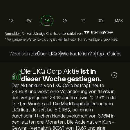
1D
1W
1M
6M
1Y
3Y
MAX
Anmelden
für vollständige Charts, unterstützt von
* Vergangene Wertentwicklung ist kein Indikator für zukünftige Ergebnisse.
Wechseln zu:
Über LKQ >
Wie kaufe ich? >
Top-Guides >
Die LKQ Corp Aktie
ist in
i
dieser Woche gestiegen.
Der Aktienkurs von LKQ Corp beträgt heute
24.86‎$‎ und weist eine Veränderung von ‎1.59‎% in
den vergangenen 24 Stunden sowie ‎10.73‎% in der
letzten Woche auf. Die Marktkapitalisierung von
LKQ liegt derzeit bei 6.29B‎$‎, bei einem
durchschnittlichen Handelsvolumen von 3.18M in
den letzten drei Monaten. Die Aktie hat ein Kurs-
Gewinn-Verhältnis (KGV) von 13.69 und eine