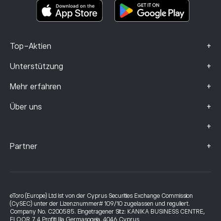
Beschwerdedaten (FCA-Kunden)
+
Top-Aktien
+
Unterstützung
+
Mehr erfahren
+
Über uns
+
+
Partner
eToro (Europe) Ltd ist von der Cyprus Securities Exchange Commission
(CySEC) unter der Lizenznummer# 109/10 zugelassen und reguliert.
Company No. C200585. Eingetragener Sitz: KANIKA BUSINESS CENTRE,
FLOOR 7, 4 Profiti Ilia Germasogeia, 4046 Cyprus