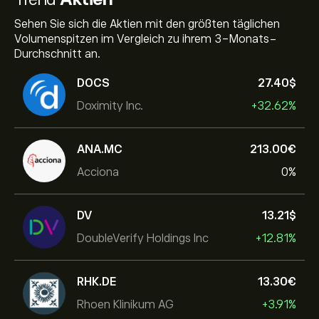
Sehen Sie sich die Aktien mit den größten täglichen
Volumenspitzen im Vergleich zu ihrem 3-Monats-
Durchschnitt an.
DOCS
27.40‎$‎
Doximity Inc.
+32.62%
ANA.MC
213.00‎€‎
Acciona
0%
DV
13.21‎$‎
DoubleVerify Holdings Inc
+12.81%
RHK.DE
13.30‎€‎
Rhoen Klinikum AG
+3.91%