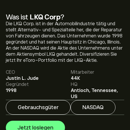
Was ist
LKQ Corp
?
Die LKQ Corp. ist in der Automobilindustrie tätig und
stellt Alternativ- und Spezialteile her, die der Reparatur
von Fahrzeugen dienen. Das Unternehmen wurde 1998
gegründet und hat seinen Hauptsitz in Chicago, Illinois.
An der NASDAQ wird die Aktie des Unternehmens unter
Aktueller LKQ Aktienkurs liegt bei 24.86‎$‎.
dem Aktiensymbol LKQ gehandelt. Diversifizieren Sie
jetzt Ihr eToro-Portfolio mit der LKQ-Aktie.
CEO
Mitarbeiter
Das durchschnittliche Kursziel für LKQ Corp liegt bei
Justin L. Jude
44K
24.86‎$‎.
Registrieren Sie sich bei eToro
, um detaillierte
Gegründet
HQ
Analystenprognosen und Kursziele zu erhalten.
1998
Antioch, Tennessee,
Analysten erstellen Prognosen für LKQ Corp basierend
US
auf Markttrends, Finanzberichten und erwartetem
Wachstum. Hier finden Sie die aktuellen Prognosen für
Gebrauchsgüter
NASDAQ
die weitere Kursentwicklung.
Die Marktkapitalisierung von LKQ Corp beträgt 6.29B‎$‎
USD
Jetzt loslegen