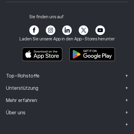
Kaufs- und Verkaufspositionen
Karriere
Kundenservice
Datenschutzbestimmungen
Steuerbericht
Freunde einladen
Unsere Büros
Schutzbedürftige Kunden
Regulierung
Sie finden uns auf
eToro Akademie
Partnerprogramm
Barrierefreiheit
Risikohinweis
eToro Club
Impressum
Geschäftsbedingungen
Anlageversicherung
Laden Sie unsere App in den App-Stores herunter
Basisinformationsblatt
Smart Portfolios
Beschwerdedaten (FCA-Kunden)
+
Top-Rohstoffe
+
Unterstützung
+
Mehr erfahren
+
Über uns
+