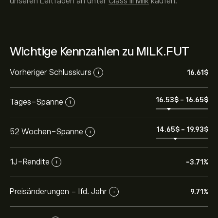
unseren Leitfaden an unter
Class III Milk
kaufen.
Wichtige Kennzahlen zu MILK.FUT
Vorheriger Schlusskurs
16.61‎$‎
i
16.53‎$‎
-
16.65‎$‎
Tages-Spanne
i
14.65‎$‎
-
19.93‎$‎
52 Wochen-Spanne
i
1J-Rendite
-3.71%
i
Preisänderungen - lfd. Jahr
9.71%
i