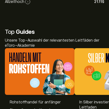
Allzeithoch
21.11‎$‎
i
Top
Guides
Unsere Top-Auswahl der relevantesten Leitfäden der
eToro-Akademie
Der aktuelle Preis von MILK.FUT beträgt 16.56‎$‎ USD
Rohstoffhandel für anfänger
In Silber investie
Leitfaden