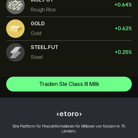
+
0.64
%
Rough Rice
GOLD
+
0.62
%
Gold
STEEL.FUT
+
0.25
%
Steel
Traden Sie Class III Milk
Gold
Silver
Hilfezentrum
Oil
Einzahlungen
Wie funktioniert CopyTrading
Copper
Auszahlungen
Verantwortungsbewusstes Trading
Natural Gas
Warum eToro wählen
Konto eröffnen
Eine Plattform für Finanzinformationen für Millionen von Nutzern in 75
Was sind Hebel und Margin
Platinum
Ländern.
eToro-Bewertungen
Wie man ein Konto verifiziert
Cookie-Richtlinie