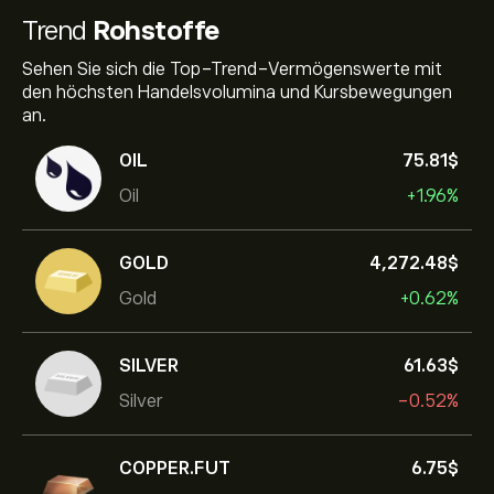
Trend
Rohstoffe
Sehen Sie sich die Top-Trend-Vermögenswerte mit
den höchsten Handelsvolumina und Kursbewegungen
an.
OIL
75.81‎$‎
Oil
+1.96%
GOLD
4,272.48‎$‎
Gold
+0.62%
SILVER
61.63‎$‎
Silver
-0.52%
COPPER.FUT
6.75‎$‎