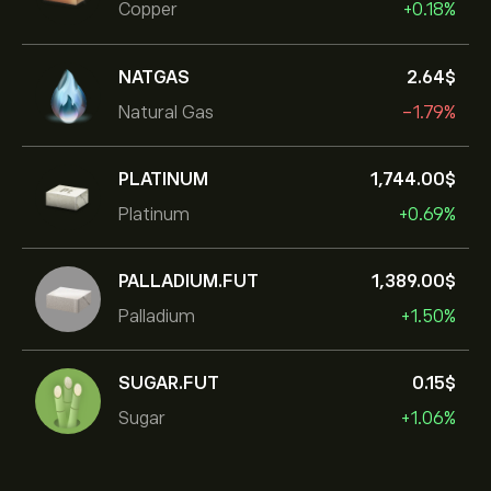
Copper
+0.18%
NATGAS
2.64‎$‎
Natural Gas
-1.79%
PLATINUM
1,744.00‎$‎
Platinum
+0.69%
PALLADIUM.FUT
1,389.00‎$‎
Palladium
+1.50%
SUGAR.FUT
0.15‎$‎
Sugar
+1.06%