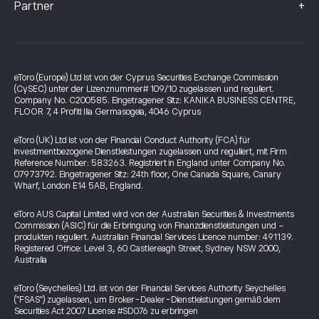
+
Partner
eToro (Europe) Ltd ist von der Cyprus Securities Exchange Commission
(CySEC) unter der Lizenznummer# 109/10 zugelassen und reguliert.
Company No. C200585. Eingetragener Sitz: KANIKA BUSINESS CENTRE,
FLOOR 7, 4 Profiti Ilia Germasogeia, 4046 Cyprus
eToro (UK) Ltd ist von der Financial Conduct Authority (FCA) für
investmentbezogene Dienstleistungen zugelassen und reguliert, mit Firm
Reference Number: 583263. Registriert in England unter Company No.
07973792. Eingetragener Sitz: 24th floor, One Canada Square, Canary
Wharf, London E14 5AB, England.
eToro AUS Capital Limited wird von der Australian Securities & Investments
Commission (ASIC) für die Erbringung von Finanzdienstleistungen und -
produkten reguliert. Australian Financial Services Licence number: 491139.
Registered Office: Level 3, 60 Castlereagh Street, Sydney NSW 2000,
Australia
eToro (Seychelles) Ltd. ist von der Financial Services Authority Seychelles
("FSAS") zugelassen, um Broker-Dealer-Dienstleistungen gemäß dem
Securities Act 2007 License #SD076 zu erbringen