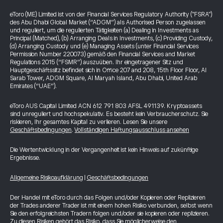
eToro (ME) Limited ist von der Financial Services Regulatory Authority ("FSRA")
des Abu Dhabi Global Market (“ADGM”) als Authorised Person zugelassen
und reguliert, um die regulierten Tätigkeiten (a) Dealing in Investments as
Principal (Matched), (b) Arranging Deals in Investments, (c) Providing Custody,
(d) Arranging Custody und (e) Managing Assets (unter Financial Services
Permission Number 220073) gemäß den Financial Services and Market
Regulations 2015 (“FSMR”) auszuüben. Ihr eingetragener Sitz und
Hauptgeschäftssitz befindet sich in Office 207 and 208, 15th Floor Floor, Al
Sarab Tower, ADGM Square, Al Maryah Island, Abu Dhabi, United Arab
Emirates (“UAE”).
eToro AUS Capital Limited ACN 612 791 803 AFSL 491139. Kryptoassets
sind unreguliert und hochspekulativ. Es besteht kein Verbraucherschutz. Sie
riskieren, Ihr gesamtes Kapital zu verlieren. Lesen Sie unsere
Geschäftsbedingungen
.
Vollständigen Haftungsausschluss ansehen
Die Wertentwicklung in der Vergangenheit ist kein Hinweis auf zukünftige
Ergebnisse.
Allgemeine Risikoaufklärung
|
Geschäftsbedingungen
Der Handel mit eToro durch das Folgen und/oder Kopieren oder Replizieren
der Trades anderer Trader ist mit einem hohen Risiko verbunden, selbst wenn
Sie den erfolgreichsten Tradern folgen und/oder sie kopieren oder replizieren.
Zu diesen Risiken gehört das Risiko, dass Sie möglicherweise den