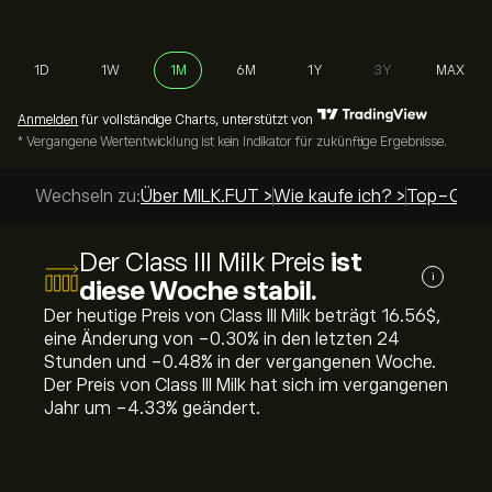
1D
1W
1M
6M
1Y
3Y
MAX
Anmelden
für vollständige Charts, unterstützt von
* Vergangene Wertentwicklung ist kein Indikator für zukünftige Ergebnisse.
Wechseln zu:
Über MILK.FUT >
Wie kaufe ich? >
Top-Guide
Der Class III Milk Preis
ist
i
diese Woche stabil.
Der heutige Preis von Class III Milk beträgt 16.56‎$‎,
eine Änderung von ‎-0.30‎% in den letzten 24
Stunden und ‎-0.48‎% in der vergangenen Woche.
Der Preis von Class III Milk hat sich im vergangenen
Jahr um ‎-4.33‎% geändert.