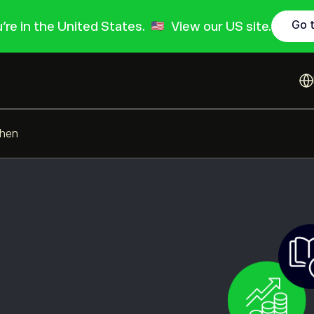
Go 
ou're in the United States.
View our US site.
hen