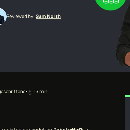
Reviewed by:
Sam North
geschrittene
•
13 min