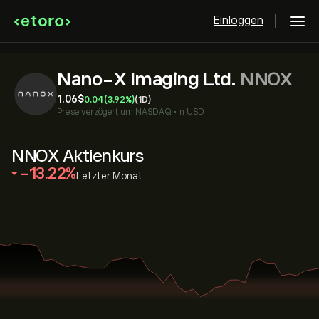
Einloggen
Nano-X Imaging Ltd.
NNOX
1.06‎$‎
0.04
(3.92%)
(1D)
Preise verzögert um
NASDAQ
•
in USD
NNOX Aktienkurs
‎-13.22‎
Letzter Monat