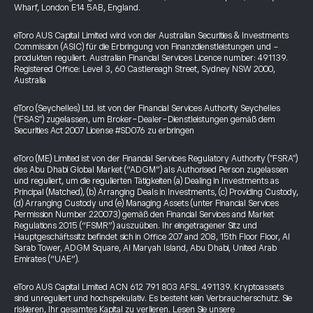
Wharf, London E14 5AB, England.
eToro AUS Capital Limited wird von der Australian Securities & Investments
Commission (ASIC) für die Erbringung von Finanzdienstleistungen und -
produkten reguliert. Australian Financial Services Licence number: 491139.
Registered Office: Level 3, 60 Castlereagh Street, Sydney NSW 2000,
Australia
eToro (Seychelles) Ltd. ist von der Financial Services Authority Seychelles
("FSAS") zugelassen, um Broker-Dealer-Dienstleistungen gemäß dem
Securities Act 2007 License #SD076 zu erbringen
eToro (ME) Limited ist von der Financial Services Regulatory Authority ("FSRA")
des Abu Dhabi Global Market (“ADGM”) als Authorised Person zugelassen
und reguliert, um die regulierten Tätigkeiten (a) Dealing in Investments as
Principal (Matched), (b) Arranging Deals in Investments, (c) Providing Custody,
(d) Arranging Custody und (e) Managing Assets (unter Financial Services
Permission Number 220073) gemäß den Financial Services and Market
Regulations 2015 (“FSMR”) auszuüben. Ihr eingetragener Sitz und
Hauptgeschäftssitz befindet sich in Office 207 and 208, 15th Floor Floor, Al
Sarab Tower, ADGM Square, Al Maryah Island, Abu Dhabi, United Arab
Emirates (“UAE”).
eToro AUS Capital Limited ACN 612 791 803 AFSL 491139. Kryptoassets
sind unreguliert und hochspekulativ. Es besteht kein Verbraucherschutz. Sie
riskieren, Ihr gesamtes Kapital zu verlieren. Lesen Sie unsere