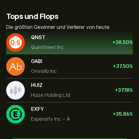
Tops und Flops
Die größten Gewinner und Verlierer von heute
QNST
+
38.50
%
QuinStreet Inc
OABI
+
37.50
%
OmniAb Inc
HUIZ
+
37.18
%
Huize Holding Ltd
EXFY
+
35.86
%
Expensify Inc - A