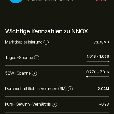
Wichtige Kennzahlen zu NNOX
Marktkapitalisierung
73.78M‎$‎
i
1.01‎$‎
-
1.06‎$‎
Tages-Spanne
i
0.77‎$‎
-
7.81‎$‎
52W-Spanne
i
Durchschnittliches Volumen (3M)
2.04M
i
Kurs-Gewinn-Verhältnis
-0.93
i