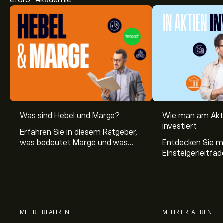
eToro-Akademie
Was sind Hebel und Marge?
Wie man am Akt
investiert
Erfahren Sie in diesem Ratgeber,
was bedeutet Marge und was
Entdecken Sie m
Hebel Trading ist, sowie was ein
Einsteigerleitfad
Hebel bei Aktien bedeutet.
Aktienmarkt inve
Sie, wie die Mär
Trading funktion
MEHR ERFAHREN
MEHR ERFAHREN