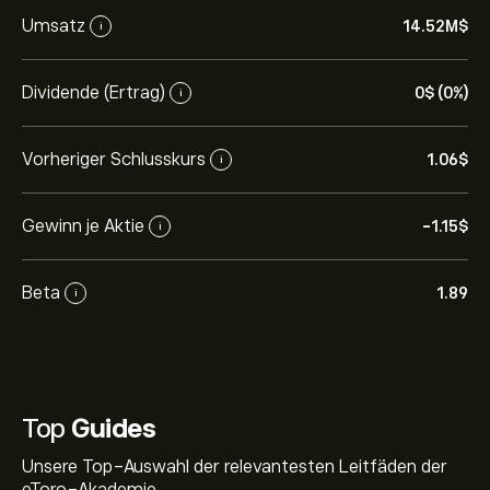
Umsatz
14.52M‎$‎
i
Dividende (Ertrag)
0‎$‎ (0%)
i
Vorheriger Schlusskurs
1.06‎$‎
i
Gewinn je Aktie
-1.15‎$‎
i
Beta
1.89
i
Top
Guides
Unsere Top-Auswahl der relevantesten Leitfäden der