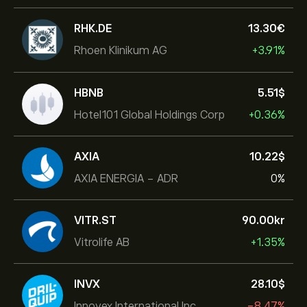
RHK.DE
13.30‎€‎
Rhoen Klinikum AG
+3.91%
HBNB
5.51‎$‎
Hotel101 Global Holdings Corp
+0.36%
AXIA
10.22‎$‎
AXIA ENERGIA - ADR
0%
VITR.ST
90.00‎kr‎
Vitrolife AB
+1.35%
INVX
28.10‎$‎
Innovex International Inc
-8.47%