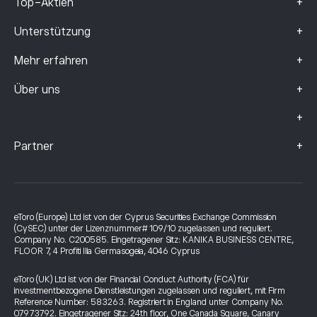
+
Top-Aktien
+
Unterstützung
+
Mehr erfahren
+
Über uns
+
+
Partner
eToro (Europe) Ltd ist von der Cyprus Securities Exchange Commission
(CySEC) unter der Lizenznummer# 109/10 zugelassen und reguliert.
Company No. C200585. Eingetragener Sitz: KANIKA BUSINESS CENTRE,
FLOOR 7, 4 Profiti Ilia Germasogeia, 4046 Cyprus
eToro (UK) Ltd ist von der Financial Conduct Authority (FCA) für
investmentbezogene Dienstleistungen zugelassen und reguliert, mit Firm
Reference Number: 583263. Registriert in England unter Company No.
07973792. Eingetragener Sitz: 24th floor, One Canada Square, Canary