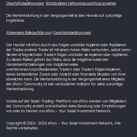
Geschäftsbedingungen
.
Vollständigen Haftungsausschluss ansehen
Die Wertentwicklung in der Vergangenheit ist kein Hinweis auf zukünftige
Ergebnisse.
Allgemeine Risikoaufklärung
|
Geschäftsbedingungen
Der Handel mit eToro durch das Folgen und/oder Kopieren oder Replizieren
der Trades anderer Trader ist mit einem hohen Risiko verbunden, selbst wenn
Sie den erfolgreichsten Tradern folgen und/oder sie kopieren oder replizieren.
Zu diesen Risiken gehört das Risiko, dass Sie möglicherweise den
Handelsentscheidungen von möglicherweise
unerfahrenen/unprofessionellen Tradern oder Tradern folgen/kopieren,
deren letztendlicher Zweck oder Absicht oder finanzielle Situation von Ihrer
abweichen kann. Die Wertentwicklung in der Vergangenheit eines Mitglieds
der eToro-Community ist kein verlässlicher Indikator für seine zukünftige
Wertentwicklung.
Inhalte auf der Social-Trading-Plattform von eToro werden von Mitgliedern
der Community erstellt und enthalten keine Beratung oder Empfehlungen
von oder im Namen von eToro - Your Social Investment Network.
Copyright © 2006-2026 eToro - Your Social Investment Network, Alle
Rechte vorbehalten.