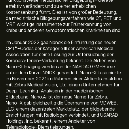
Funktionsweise medizinischer Bildgebungs-Geräte
effektiv verändert und zu einer erheblichen
Kostensenkung führt. Dies ist von großer Bedeutung,
da medizinische Bildgebungsverfahren wie CT, PET und
MRT wichtige Instrumente zur Früherkennung von
Krebs und anderen symptomatischen Krankheiten sind.
Im Januar 2022 gab Nanox die Einführung des neuen
CPT®-Codes der Kategorie III der American Medical
Association für seine Lösung zur Untersuchung der
Koronararterien-Verkalkung bekannt. Die Aktien von
Nano-X Imaging werden an der NASDAQ GM-Börse
unter dem Kürzel NNOX gehandelt. Nano-X fusionierte
im November 2021 im Rahmen einer Aktientransaktion
mit Zebra Medical Vision, Ltd. einem Unternehmen für
Deep-Learning-Analysen in der medizinischen
Bildgebung. Nano.AI ist der neue Name für Zebra.
Nano-X gab gleichzeitig die Übernahme von MDWEB,
LLC, einem dezentralen Marktplatz, der bildgebende
Einrichtungen mit Radiologen verbindet, und USARAD
Holdings, Inc. bekannt, einem Anbieter von
Teleradiologie-Dienstleistungen.