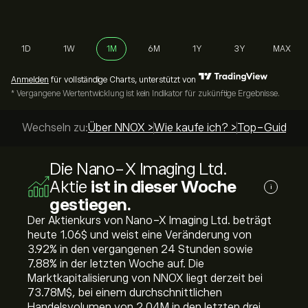
1D
1W
1M
6M
1Y
3Y
MAX
Anmelden
für vollständige Charts, unterstützt von
* Vergangene Wertentwicklung ist kein Indikator für zukünftige Ergebnisse.
Wechseln zu:
Über NNOX >
Wie kaufe ich? >
Top-Guides >
Die Nano-X Imaging Ltd.
Aktie
ist in dieser Woche
i
gestiegen.
Der Aktienkurs von Nano-X Imaging Ltd. beträgt
heute 1.06‎$‎ und weist eine Veränderung von
‎3.92‎% in den vergangenen 24 Stunden sowie
‎7.88‎% in der letzten Woche auf. Die
Marktkapitalisierung von NNOX liegt derzeit bei
73.78M‎$‎, bei einem durchschnittlichen
Handelsvolumen von 2.04M in den letzten drei