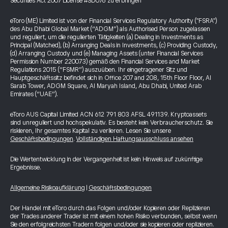
Securities Act 2007 License #SD076 zu erbringen
eToro (ME) Limited ist von der Financial Services Regulatory Authority ("FSRA")
des Abu Dhabi Global Market (“ADGM”) als Authorised Person zugelassen
und reguliert, um die regulierten Tätigkeiten (a) Dealing in Investments as
Principal (Matched), (b) Arranging Deals in Investments, (c) Providing Custody,
(d) Arranging Custody und (e) Managing Assets (unter Financial Services
Permission Number 220073) gemäß den Financial Services and Market
Regulations 2015 (“FSMR”) auszuüben. Ihr eingetragener Sitz und
Hauptgeschäftssitz befindet sich in Office 207 and 208, 15th Floor Floor, Al
Sarab Tower, ADGM Square, Al Maryah Island, Abu Dhabi, United Arab
Emirates (“UAE”).
eToro AUS Capital Limited ACN 612 791 803 AFSL 491139. Kryptoassets
sind unreguliert und hochspekulativ. Es besteht kein Verbraucherschutz. Sie
riskieren, Ihr gesamtes Kapital zu verlieren. Lesen Sie unsere
Geschäftsbedingungen
.
Vollständigen Haftungsausschluss ansehen
Die Wertentwicklung in der Vergangenheit ist kein Hinweis auf zukünftige
Ergebnisse.
Allgemeine Risikoaufklärung
|
Geschäftsbedingungen
Der Handel mit eToro durch das Folgen und/oder Kopieren oder Replizieren
der Trades anderer Trader ist mit einem hohen Risiko verbunden, selbst wenn
Sie den erfolgreichsten Tradern folgen und/oder sie kopieren oder replizieren.