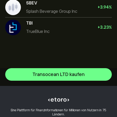
SBEV
+
3.94
%
Splash Beverage Group Inc
TBI
+
3.23
%
TrueBlue Inc
Transocean LTD kaufen
NVIDIA Corporation
Amazon.com Inc
Hilfezentrum
Microsoft
Einzahlungen
Wie funktioniert CopyTrading
Apple
Auszahlungen
Verantwortungsbewusstes Trading
Meta Platforms Inc
Warum eToro wählen
Konto eröffnen
Eine Plattform für Finanzinformationen für Millionen von Nutzern in 75
Was sind Hebel und Margin
Alphabet
Ländern.
eToro-Bewertungen