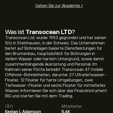
Gehen Sie zur Akademie >
Was ist
Transocean LTD
?
Transocean Ltd. wurde 1953 gegründet und hat seinen
Sitz in Steinhausen, in der Schweiz. Das Unternehmen
bietet auf Bohranlagen basierte Dienstleistungen für
den Brunnenbau, hauptsächlich für Bohrungen in
tiefem Wasser oder hartem Untergrund, sowie damit
zusammenhängende Ausrüstung und Personal. Im
Rahmen seiner Flotte betreibt Transocean 47 mobile
Offshore-Bohreinheiten, darunter 27 Ultratiefwasser-
Floater, 12 Floater für harte Umgebungen, zwei
Aktueller RIG Aktienkurs liegt bei 5.25‎$‎.
Tiefwasser-Floater und sechs Floater für mitteltiefes
Wasser. Informieren Sie sich über das Finanzinstrument
RIG und starten Sie mit dem Trading.
Das durchschnittliche Kursziel für Transocean LTD liegt
CEO
Mitarbeiter
bei 5.25‎$‎.
Registrieren Sie sich bei eToro
, um detaillierte
Keelan I. Adamson
5.6K
Analystenprognosen und Kursziele zu erhalten.