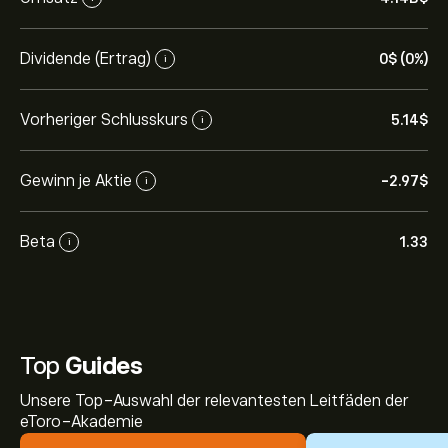
Dividende (Ertrag)
0‎$‎ (0%)
i
Vorheriger Schlusskurs
5.14‎$‎
i
Gewinn je Aktie
-2.97‎$‎
i
Beta
1.33
i
Top
Guides
Unsere Top-Auswahl der relevantesten Leitfäden der
eToro-Akademie