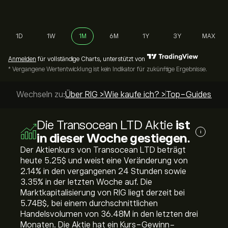
1D
1W
1M
6M
1Y
3Y
MAX
Anmelden
für vollständige Charts, unterstützt von
* Vergangene Wertentwicklung ist kein Indikator für zukünftige Ergebnisse.
Wechseln zu:
Über RIG >
Wie kaufe ich? >
Top-Guides >
Die Transocean LTD Aktie
ist
i
in dieser Woche gestiegen.
Der Aktienkurs von Transocean LTD beträgt
heute 5.25‎$‎ und weist eine Veränderung von
‎2.14‎% in den vergangenen 24 Stunden sowie
‎3.35‎% in der letzten Woche auf. Die
Marktkapitalisierung von RIG liegt derzeit bei
5.74B‎$‎, bei einem durchschnittlichen
Handelsvolumen von 36.48M in den letzten drei
Monaten. Die Aktie hat ein Kurs-Gewinn-