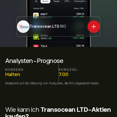
Transocean LTD
RIG
Analysten-Prognose
KONSENS
KURSZIEL
Halten
7.00
Basierend auf der Meinung von
Analysten, die
RIG
abgedeckt haben
Wie kann ich
Transocean LTD-Aktien
kaufen?