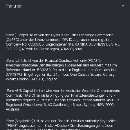
+
Partner
eToro (Europe) Ltd ist von der Cyprus Securities Exchange Commission
(CySEC) unter der Lizenznummer# 109/10 zugelassen und reguliert.
Company No. C200585. Eingetragener Sitz: KANIKA BUSINESS CENTRE,
FLOOR 7, 4 Profiti Ilia Germasogeia, 4046 Cyprus
eToro (UK) Ltd ist von der Financial Conduct Authority (FCA) für
investmentbezogene Dienstleistungen zugelassen und reguliert, mit Firm
Reference Number: 583263. Registriert in England unter Company No.
07973792. Eingetragener Sitz: 24th floor, One Canada Square, Canary
Wharf, London E14 5AB, England.
eToro AUS Capital Limited wird von der Australian Securities & Investments
Commission (ASIC) für die Erbringung von Finanzdienstleistungen und -
produkten reguliert. Australian Financial Services Licence number: 491139.
Registered Office: Level 3, 60 Castlereagh Street, Sydney NSW 2000,
Australia
eToro (Seychelles) Ltd. ist von der Financial Services Authority Seychelles
("FSAS") zugelassen, um Broker-Dealer-Dienstleistungen gemäß dem