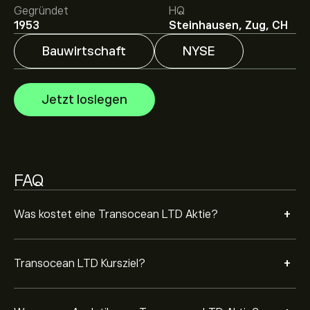
Gegründet
HQ
Analysten erstellen Prognosen für Transocean LTD
1953
Steinhausen, Zug, CH
basierend auf Markttrends, Finanzberichten und
erwartetem Wachstum. Hier finden Sie die aktuellen
Bauwirtschaft
NYSE
Prognosen für die weitere Kursentwicklung.
Die Marktkapitalisierung von Transocean LTD beträgt
5.74B‎$‎ USD
Jetzt loslegen
Basierend auf den Empfehlungen von 4 Analysten für
RIG in den letzten 3 Monaten lautet der allgemeine
Konsens: Halten.
FAQ
+
Was kostet eine Transocean LTD Aktie?
+
Transocean LTD Kursziel?