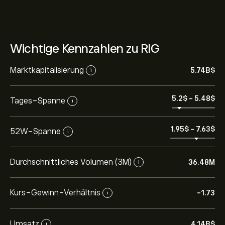
Wichtige Kennzahlen zu RIG
Marktkapitalisierung
5.74B‎$‎
i
5.2‎$‎
-
5.48‎$‎
Tages-Spanne
i
1.95‎$‎
-
7.63‎$‎
52W-Spanne
i
Durchschnittliches Volumen (3M)
36.48M
i
Kurs-Gewinn-Verhältnis
-1.73
i
Umsatz
4.14B‎$‎
i