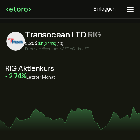
Einloggen
Transocean LTD
RIG
5.25‎$‎
0.11
(2.14%)
(1D)
Preise verzögert um
NASDAQ
•
in USD
RIG Aktienkurs
‎2.74‎
Letzter Monat