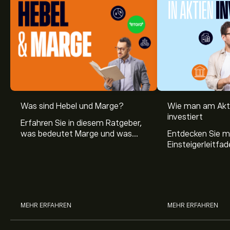
Was sind Hebel und Marge?
Wie man am Akt
investiert
Erfahren Sie in diesem Ratgeber,
was bedeutet Marge und was
Entdecken Sie m
Hebel Trading ist, sowie was ein
Einsteigerleitfad
Hebel bei Aktien bedeutet.
Aktienmarkt inve
Sie, wie die Mär
Trading funktion
MEHR ERFAHREN
MEHR ERFAHREN