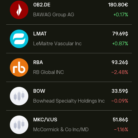
0B2.DE
180.80‎€‎
BAWAG Group AG
+0.17%
LMAT
79.69‎$‎
LeMaitre Vascular Inc
+0.87%
RBA
93.26‎$‎
RB Global INC
-2.48%
BOW
33.59‎$‎
Bowhead Specialty Holdings Inc
-0.09%
MKC/V.US
51.86‎$‎
McCormick & Co Inc/MD
-1.16%