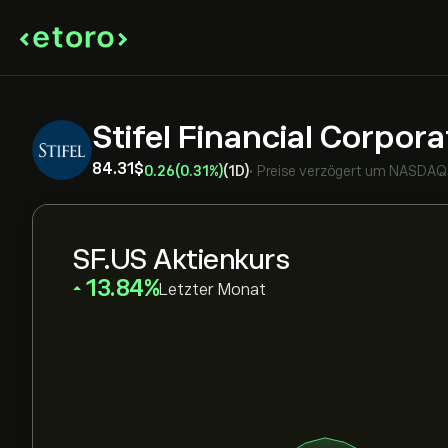
Stifel Financial Corpor
84.31‎$‎
0.26
(0.31%)
(1D)
•
Preise verzögert um
NASDAQ
SF.US Aktienkurs
‎13.84‎
Letzter Monat