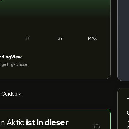
1Y
3Y
MAX
tige Ergebnisse.
Guides >
on Aktie
ist in dieser
i