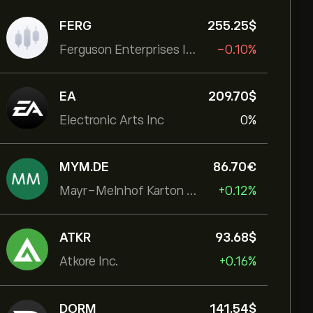
FERG
255.25‎$‎
Ferguson Enterprises Inc
-0.10%
EA
209.70‎$‎
Electronic Arts Inc
0%
MYM.DE
86.70‎€‎
Mayr-Melnhof Karton AG
+0.12%
ATKR
93.68‎$‎
Atkore Inc.
+0.16%
DORM
141.54‎$‎