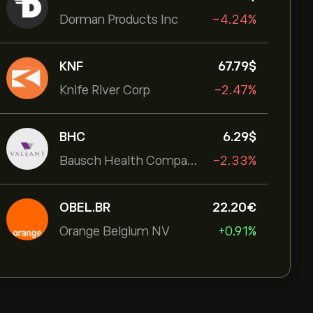
Dorman Products Inc
-4.24%
KNF
67.79‎$‎
Knife River Corp
-2.47%
BHC
6.29‎$‎
Bausch Health Companies Inc
-2.33%
OBEL.BR
22.20‎€‎
Orange Belgium NV
+0.91%