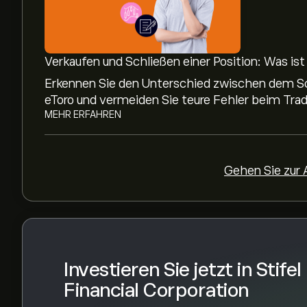
Das durchschnittliche Kursziel für Stifel Financia
Sie sich bei eToro
, um detaillierte Analystenpro
Verkaufen und Schließen einer Position: Was is
Analysten erstellen Prognosen für Stifel Financ
Erkennen Sie den Unterschied zwischen dem Sch
Finanzberichten und erwartetem Wachstum. Hier
eToro und vermeiden Sie teure Fehler beim Trad
die weitere Kursentwicklung.
MEHR ERFAHREN
Die Marktkapitalisierung von Stifel Financial Co
Gehen Sie zur
Investieren Sie jetzt in Stifel
Financial Corporation