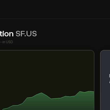
ation
SF.US
•
in USD