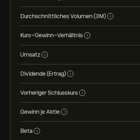
Durchschnittliches Volumen (3M)
i
Kurs-Gewinn-Verhältnis
i
Umsatz
i
Dividende (Ertrag)
i
Vorheriger Schlusskurs
i
Gewinn je Aktie
i
Beta
i