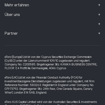
+
Mehr erfahren
+
Über uns
+
+
Partner
eToro (Europe) Ltd ist von der Cyprus Securities Exchange Commission
(CySEC) unter der Lizenznummer# 109/10 zugelassen und reguliert.
Company No. C200585. Eingetragener Sitz: KANIKA BUSINESS CENTRE,
FLOOR 7, 4 Profiti Ilia Germasogeia, 4046 Cyprus
eToro (UK) Ltd ist von der Financial Conduct Authority (FCA) für
investmentbezogene Dienstleistungen zugelassen und reguliert, mit Firm
Reference Number: 583263. Registriert in England unter Company No.
07973792. Eingetragener Sitz: 24th floor, One Canada Square, Canary
Wharf, London E14 5AB, England.
eToro AUS Capital Limited wird von der Australian Securities & Investments