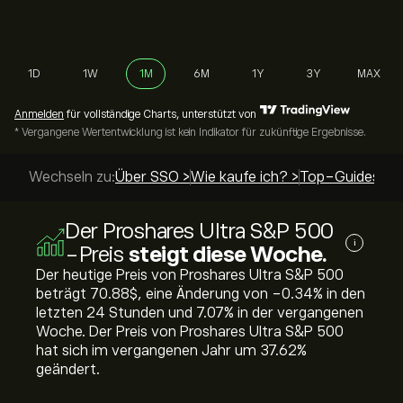
1D
1W
1M
6M
1Y
3Y
MAX
Anmelden
für vollständige Charts, unterstützt von
* Vergangene Wertentwicklung ist kein Indikator für zukünftige Ergebnisse.
Wechseln zu:
Über SSO >
Wie kaufe ich? >
Top-Guides >
Der Proshares Ultra S&P 500
i
-Preis
steigt diese Woche.
Der heutige Preis von Proshares Ultra S&P 500
beträgt 70.88‎$‎, eine Änderung von ‎-0.34‎% in den
letzten 24 Stunden und ‎7.07‎% in der vergangenen
Woche. Der Preis von Proshares Ultra S&P 500
hat sich im vergangenen Jahr um ‎37.62‎%
geändert.