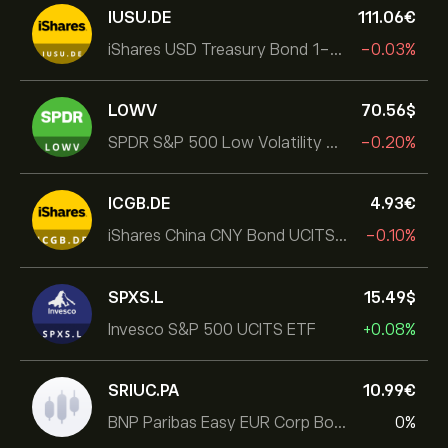
IUSU.DE
111.06‎€‎
iShares USD Treasury Bond 1-3yr UCITS ETF
-0.03%
LOWV
70.56‎$‎
SPDR S&P 500 Low Volatility UCITS ETF
-0.20%
ICGB.DE
4.93‎€‎
iShares China CNY Bond UCITS ETF
-0.10%
SPXS.L
15.49‎$‎
Invesco S&P 500 UCITS ETF
+0.08%
SRIUC.PA
10.99‎€‎
BNP Paribas Easy EUR Corp Bond SRI Fossil Free Ult
0%