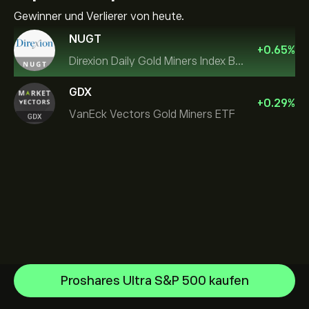
Gewinner und Verlierer von heute.
NUGT
+
0.65
%
Direxion Daily Gold Miners Index Bull 2X ETF
GDX
+
0.29
%
VanEck Vectors Gold Miners ETF
Proshares Ultra S&P 500 kaufen
Invesco S&P 500 Equal Weight ETF
iShares $ Treasury Bond 0-1yr UCITS ETF