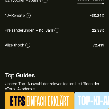
52 Wochen-Spanne
i
1J-Rendite
-30.24%
i
Preisänderungen - lfd. Jahr
22.38%
i
Allzeithoch
72.41‎$‎
i
Top
Guides
Unsere Top-Auswahl der relevantesten Leitfäden der
eToro-Akademie