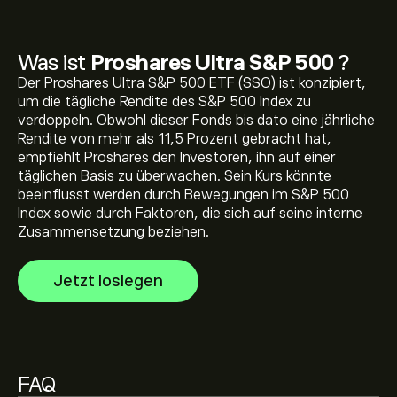
Was ist
Proshares Ultra S&P 500
?
Der aktuelle Preis von SSO beträgt 70.88‎$‎ USD
Der Proshares Ultra S&P 500 ETF (SSO) ist konzipiert,
um die tägliche Rendite des S&P 500 Index zu
verdoppeln. Obwohl dieser Fonds bis dato eine jährliche
Rendite von mehr als 11,5 Prozent gebracht hat,
Allzeithoch von Proshares Ultra S&P 500 liegt bei
empfiehlt Proshares den Investoren, ihn auf einer
72.41‎$‎ USD
täglichen Basis zu überwachen. Sein Kurs könnte
beeinflusst werden durch Bewegungen im S&P 500
Index sowie durch Faktoren, die sich auf seine interne
Wählen Sie den Zeitrahmen „1T“ oder „1W“ auf dem
Zusammensetzung beziehen.
eToro Chart und verkleinern Sie ihn, um die historischen
Preisbewegungen von Proshares Ultra S&P 500 zu
Jetzt loslegen
sehen. Der Preis von Proshares Ultra S&P 500 bewegte
Um SSO zu kaufen, besuchen Sie die Seite „Proshares
sich im letzten Jahr in einer Handelsspanne von 19.36‎$‎.
Ultra S&P 500 (SSO)“ auf auf der eToro Website.
Sobald Sie ein Konto erstellt und Geld eingezahlt haben,
klicken Sie auf die Schaltfläche „Trade“ und
entscheiden Sie, wie viel Proshares Ultra S&P 500 Sie
FAQ
kaufen möchten. Sie können auch einen Auftrag