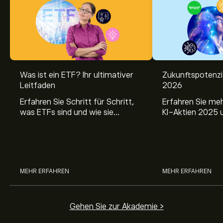
Was ist ein ETF? Ihr ultimativer
Zukunftspotenzi
Leitfaden
2026
Erfahren Sie Schritt für Schritt,
Erfahren Sie me
was ETFs sind und wie sie
KI-Aktien 2025 
funktionieren. Verstehen Sie ihre
Sie fundierte Einb
Vorteile, die Risiken und vor allem
zukunftsweisend
ihre langfristigen Chancen.
und deren Potenzi
Portfolio.
MEHR ERFAHREN
MEHR ERFAHREN
Gehen Sie zur Akademie >