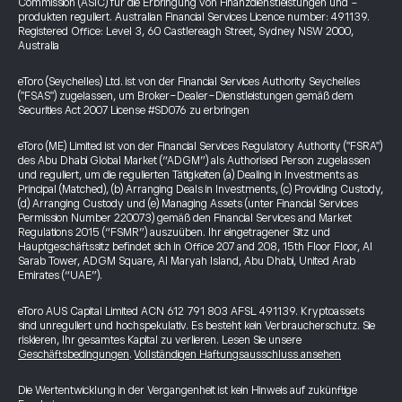
Commission (ASIC) für die Erbringung von Finanzdienstleistungen und -
produkten reguliert. Australian Financial Services Licence number: 491139.
Registered Office: Level 3, 60 Castlereagh Street, Sydney NSW 2000,
Australia
eToro (Seychelles) Ltd. ist von der Financial Services Authority Seychelles
("FSAS") zugelassen, um Broker-Dealer-Dienstleistungen gemäß dem
Securities Act 2007 License #SD076 zu erbringen
eToro (ME) Limited ist von der Financial Services Regulatory Authority ("FSRA")
des Abu Dhabi Global Market (“ADGM”) als Authorised Person zugelassen
und reguliert, um die regulierten Tätigkeiten (a) Dealing in Investments as
Principal (Matched), (b) Arranging Deals in Investments, (c) Providing Custody,
(d) Arranging Custody und (e) Managing Assets (unter Financial Services
Permission Number 220073) gemäß den Financial Services and Market
Regulations 2015 (“FSMR”) auszuüben. Ihr eingetragener Sitz und
Hauptgeschäftssitz befindet sich in Office 207 and 208, 15th Floor Floor, Al
Sarab Tower, ADGM Square, Al Maryah Island, Abu Dhabi, United Arab
Emirates (“UAE”).
eToro AUS Capital Limited ACN 612 791 803 AFSL 491139. Kryptoassets
sind unreguliert und hochspekulativ. Es besteht kein Verbraucherschutz. Sie
riskieren, Ihr gesamtes Kapital zu verlieren. Lesen Sie unsere
Geschäftsbedingungen
.
Vollständigen Haftungsausschluss ansehen
Die Wertentwicklung in der Vergangenheit ist kein Hinweis auf zukünftige