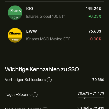
IOO
145.24‎$‎
Ishares Global 100 Etf
+0.03%
EWW
76.63‎$‎
iShares MSCI Mexico ETF
-0.08%
Wichtige Kennzahlen zu SSO
Vorheriger Schlusskurs
70.88‎$‎
i
70.67‎$‎
-
71.47‎$‎
Tages-Spanne
i
30.36‎$‎
-
72.41‎$‎