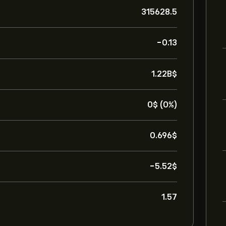
315628.5
-0.13
1.22B‎$‎
0‎$‎ (0%)
0.696‎$‎
-5.52‎$‎
1.57