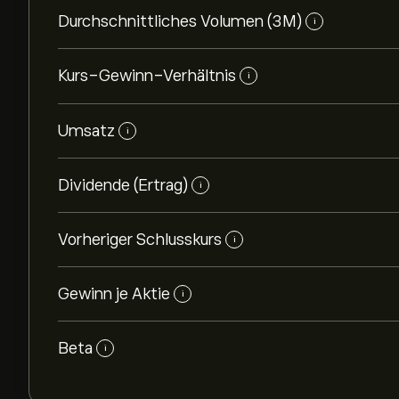
Durchschnittliches Volumen (3M)
i
Kurs-Gewinn-Verhältnis
i
Umsatz
i
Dividende (Ertrag)
i
Vorheriger Schlusskurs
i
Gewinn je Aktie
i
Beta
i