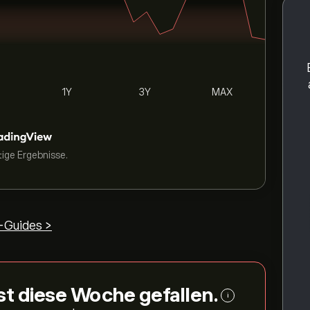
1Y
3Y
MAX
tige Ergebnisse.
-Guides >
ist diese Woche gefallen.
i