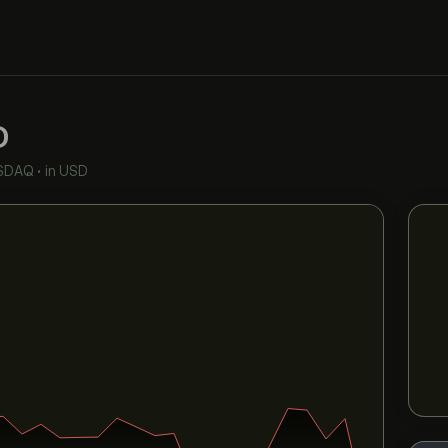
D
SDAQ
•
in USD