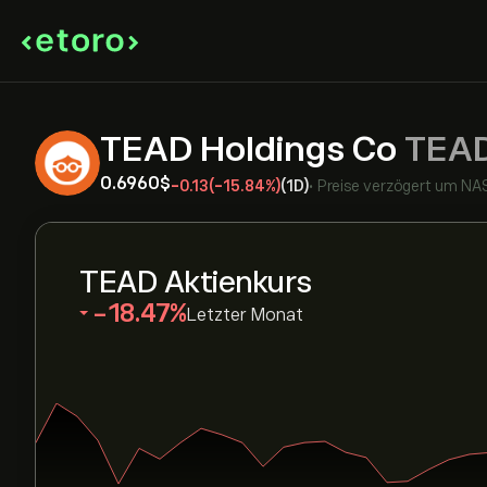
TEAD Holdings Co
TEA
0.6960‎$‎
-0.13
(-15.84%)
(1D)
•
Preise verzögert um
NA
TEAD Aktienkurs
‎-18.47‎
Letzter Monat