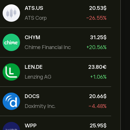
ATS.US
20.53‎$‎
ATS Corp
-26.55%
CHYM
31.25‎$‎
Chime Financial Inc
+20.56%
LEN.DE
23.80‎€‎
Lenzing AG
+1.06%
DOCS
20.66‎$‎
Doximity Inc.
-4.48%
WPP
25.95‎$‎