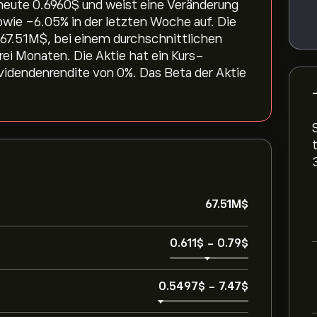
eute 0.6960‎$‎ und weist eine Veränderung
ie ‎-6.05‎% in der letzten Woche auf. Die
 67.51M‎$‎, bei einem durchschnittlichen
ei Monaten. Die Aktie hat ein Kurs-
videndenrendite von 0%. Das Beta der Aktie
67.51M‎$‎
0.611‎$‎
-
0.79‎$‎
0.5497‎$‎
-
7.47‎$‎