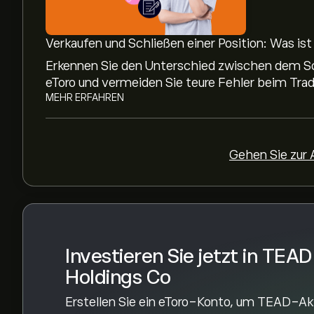
Das durchschnittliche Kursziel für TEAD Holdings
sich bei eToro
, um detaillierte Analystenprognos
Verkaufen und Schließen einer Position: Was is
Analysten erstellen Prognosen für TEAD Holdin
Erkennen Sie den Unterschied zwischen dem Sch
Finanzberichten und erwartetem Wachstum. Hier
eToro und vermeiden Sie teure Fehler beim Trad
die weitere Kursentwicklung.
MEHR ERFAHREN
Die Marktkapitalisierung von TEAD Holdings Co
Gehen Sie zur
Basierend auf den Empfehlungen von 1 Analyst
lautet der allgemeine Konsens: Moderater Kauf.
Investieren Sie jetzt in TEAD
Holdings Co
Erstellen Sie ein eToro-Konto, um TEAD-Ak