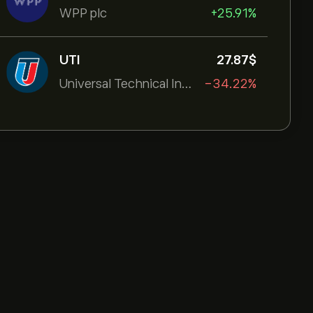
WPP plc
+25.91%
UTI
27.87‎$‎
Universal Technical Institut
-34.22%