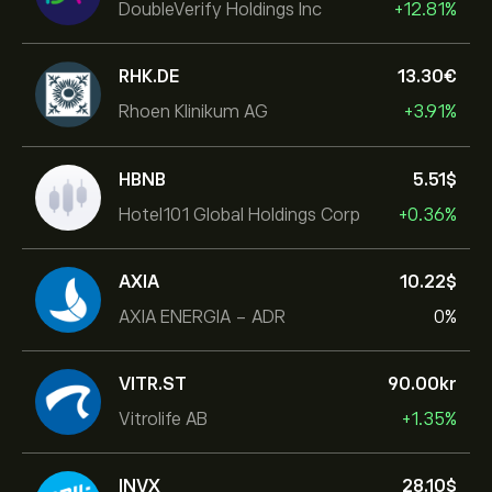
DoubleVerify Holdings Inc
+12.81%
RHK.DE
13.30‎€‎
Rhoen Klinikum AG
+3.91%
HBNB
5.51‎$‎
Hotel101 Global Holdings Corp
+0.36%
AXIA
10.22‎$‎
AXIA ENERGIA - ADR
0%
VITR.ST
90.00‎kr‎
Vitrolife AB
+1.35%
INVX
28.10‎$‎