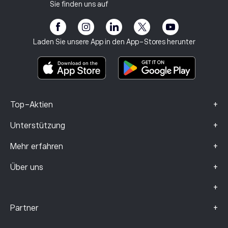
Schutzbedürftige Kunden
Regulierung
Sie finden uns auf
eToro Akademie
Partnerprogramm
Barrierefreiheit
Risikohinweis
eToro Club
Impressum
Geschäftsbedingungen
Anlageversicherung
Laden Sie unsere App in den App-Stores herunter
Basisinformationsblatt
Smart Portfolios
Beschwerdedaten (FCA-Kunden)
+
Top-Aktien
+
Unterstützung
+
Mehr erfahren
+
Über uns
+
+
Partner