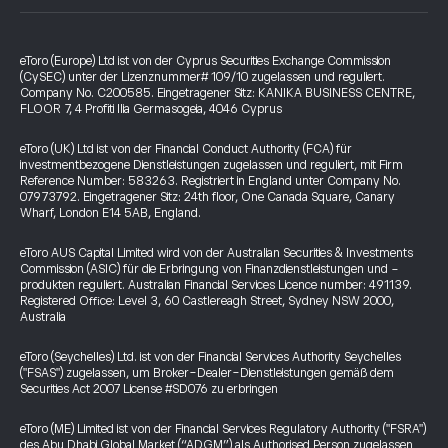
eToro (Europe) Ltd ist von der Cyprus Securities Exchange Commission
(CySEC) unter der Lizenznummer# 109/10 zugelassen und reguliert.
Company No. C200585. Eingetragener Sitz: KANIKA BUSINESS CENTRE,
FLOOR 7, 4 Profiti Ilia Germasogeia, 4046 Cyprus
eToro (UK) Ltd ist von der Financial Conduct Authority (FCA) für
investmentbezogene Dienstleistungen zugelassen und reguliert, mit Firm
Reference Number: 583263. Registriert in England unter Company No.
07973792. Eingetragener Sitz: 24th floor, One Canada Square, Canary
Wharf, London E14 5AB, England.
eToro AUS Capital Limited wird von der Australian Securities & Investments
Commission (ASIC) für die Erbringung von Finanzdienstleistungen und -
produkten reguliert. Australian Financial Services Licence number: 491139.
Registered Office: Level 3, 60 Castlereagh Street, Sydney NSW 2000,
Australia
eToro (Seychelles) Ltd. ist von der Financial Services Authority Seychelles
("FSAS") zugelassen, um Broker-Dealer-Dienstleistungen gemäß dem
Securities Act 2007 License #SD076 zu erbringen
eToro (ME) Limited ist von der Financial Services Regulatory Authority ("FSRA")
des Abu Dhabi Global Market (“ADGM”) als Authorised Person zugelassen