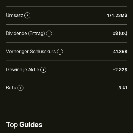
Umsatz
174.23M‎$‎
i
Dividende (Ertrag)
0‎$‎ (0%)
i
Vorheriger Schlusskurs
41.85‎$‎
i
Gewinn je Aktie
-2.32‎$‎
i
Beta
3.41
i
Top
Guides