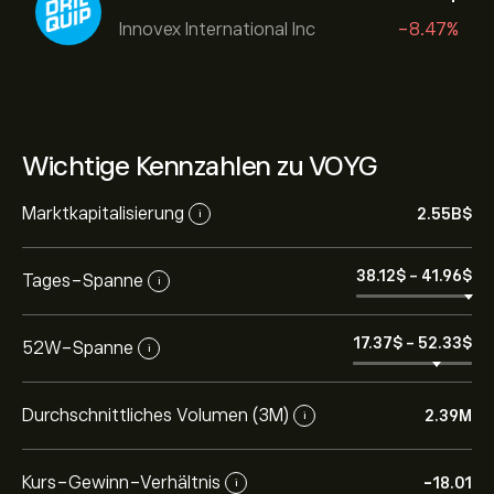
Innovex International Inc
-8.47%
Wichtige Kennzahlen zu VOYG
Marktkapitalisierung
2.55B‎$‎
i
38.12‎$‎
-
41.96‎$‎
Tages-Spanne
i
17.37‎$‎
-
52.33‎$‎
52W-Spanne
i
Durchschnittliches Volumen (3M)
2.39M
i
Kurs-Gewinn-Verhältnis
-18.01
i