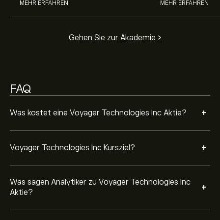
Finanzberichten und erwartetem Wachstum. Hier
MEHR ERFAHREN
MEHR ERFAHREN
finden Sie die aktuellen Prognosen für die weitere
Kursentwicklung.
Die Marktkapitalisierung von Voyager Technologies Inc
beträgt 2.55B‎$‎ USD
Gehen Sie zur Akademie >
Basierend auf den Empfehlungen von 8 Analysten für
VOYG in den letzten 3 Monaten lautet der allgemeine
FAQ
Konsens: Starker Kauf.
+
Was kostet eine Voyager Technologies Inc Aktie?
+
Voyager Technologies Inc Kursziel?
Was sagen Analytiker zu Voyager Technologies Inc
+
Aktie?