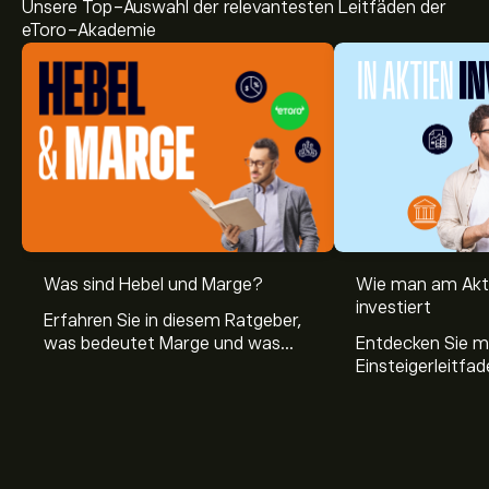
Unsere Top-Auswahl der relevantesten Leitfäden der
eToro-Akademie
Aktueller VOYG Aktienkurs liegt bei 41.85‎$‎.
Was sind Hebel und Marge?
Wie man am Akt
investiert
Erfahren Sie in diesem Ratgeber,
was bedeutet Marge und was
Entdecken Sie m
Das durchschnittliche Kursziel für Voyager Technologies
Hebel Trading ist, sowie was ein
Einsteigerleitfad
Inc liegt bei 41.85‎$‎.
Registrieren Sie sich bei eToro
, um
Hebel bei Aktien bedeutet.
Aktienmarkt inve
detaillierte Analystenprognosen und Kursziele zu
Sie, wie die Mär
erhalten.
Trading funktion
Analysten erstellen Prognosen für Voyager
Technologies Inc basierend auf Markttrends,