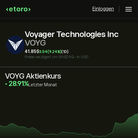
Einloggen
Voyager Technologies Inc
VOYG
41.85‎$‎
3.54
(9.24%)
(1D)
Preise verzögert um
NASDAQ
•
in USD
VOYG Aktienkurs
‎28.91‎
Letzter Monat