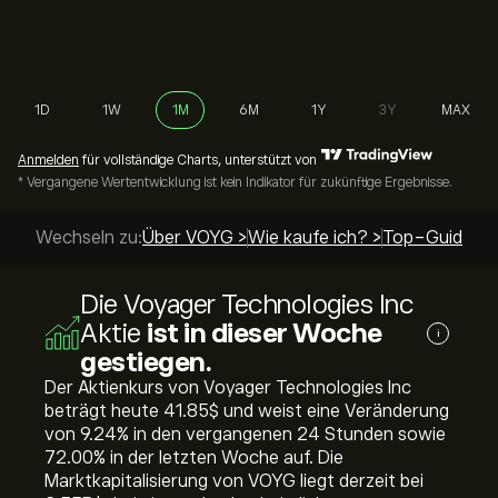
1D
1W
1M
6M
1Y
3Y
MAX
Anmelden
für vollständige Charts, unterstützt von
* Vergangene Wertentwicklung ist kein Indikator für zukünftige Ergebnisse.
Wechseln zu:
Über VOYG >
Wie kaufe ich? >
Top-Guides >
Die Voyager Technologies Inc
Aktie
ist in dieser Woche
i
gestiegen.
Der Aktienkurs von Voyager Technologies Inc
beträgt heute 41.85‎$‎ und weist eine Veränderung
von ‎9.24‎% in den vergangenen 24 Stunden sowie
‎72.00‎% in der letzten Woche auf. Die
Marktkapitalisierung von VOYG liegt derzeit bei