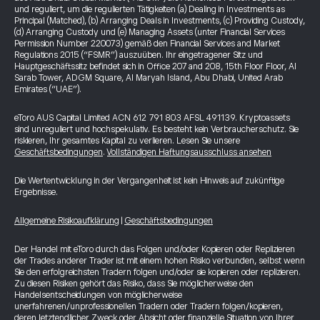
und reguliert, um die regulierten Tätigkeiten (a) Dealing in Investments as
Principal (Matched), (b) Arranging Deals in Investments, (c) Providing Custody,
(d) Arranging Custody und (e) Managing Assets (unter Financial Services
Permission Number 220073) gemäß den Financial Services and Market
Regulations 2015 (“FSMR”) auszuüben. Ihr eingetragener Sitz und
Hauptgeschäftssitz befindet sich in Office 207 and 208, 15th Floor Floor, Al
Sarab Tower, ADGM Square, Al Maryah Island, Abu Dhabi, United Arab
Emirates (“UAE”).
eToro AUS Capital Limited ACN 612 791 803 AFSL 491139. Kryptoassets
sind unreguliert und hochspekulativ. Es besteht kein Verbraucherschutz. Sie
riskieren, Ihr gesamtes Kapital zu verlieren. Lesen Sie unsere
Geschäftsbedingungen
.
Vollständigen Haftungsausschluss ansehen
Die Wertentwicklung in der Vergangenheit ist kein Hinweis auf zukünftige
Ergebnisse.
Allgemeine Risikoaufklärung
|
Geschäftsbedingungen
Der Handel mit eToro durch das Folgen und/oder Kopieren oder Replizieren
der Trades anderer Trader ist mit einem hohen Risiko verbunden, selbst wenn
Sie den erfolgreichsten Tradern folgen und/oder sie kopieren oder replizieren.
Zu diesen Risiken gehört das Risiko, dass Sie möglicherweise den
Handelsentscheidungen von möglicherweise
unerfahrenen/unprofessionellen Tradern oder Tradern folgen/kopieren,
deren letztendlicher Zweck oder Absicht oder finanzielle Situation von Ihrer