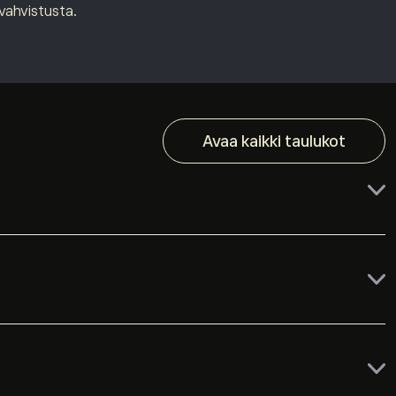
vahvistusta.
Avaa kaikki taulukot
Ilmainen
Ilmainen
ä. Kelvolliset asiakkaat voivat myös pitää varoja paikallisen
Ilmainen tai 5 dollaria