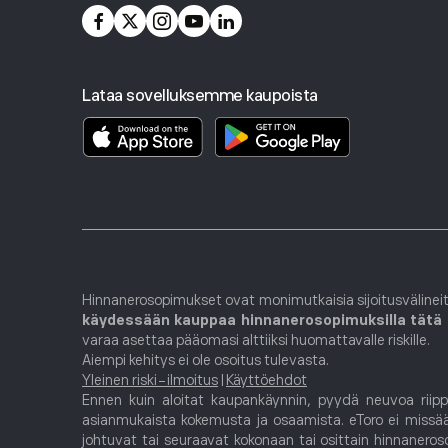
* Lue lisää kortin valuuttakursseista ja -ehdoista
täältä
Klikkaa tästä
saadaksesi tietoa tilin toimintarajoista.
Hanki eToro Money
Lataa sovelluksemme kaupoista
Hinnanerosopimukset ovat monimutkaisia sijoitusvälineit
käydessään kauppaa hinnanerosopimuksilla tätä p
varaa asettaa pääomasi alttiiksi huomattavalle riskille.
Aiempi kehitys ei ole osoitus tulevasta.
Yleinen riski-ilmoitus
|
Käyttöehdot
Ennen kuin aloitat kaupankäynnin, pyydä neuvoa riippu
asianmukaista kokemusta ja osaamista. eToro ei missään
johtuvat tai seuraavat kokonaan tai osittain hinnanerosopi