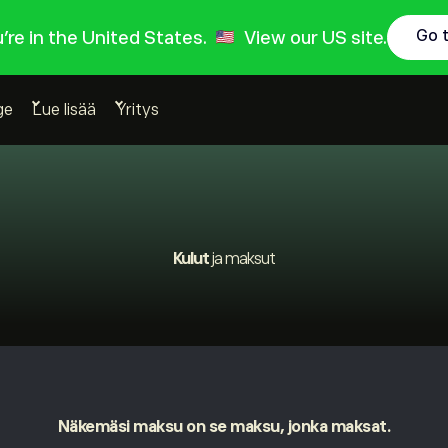
Go 
ou're in the United States.
View our US site.
ge
Lue lisää
Yritys
Kulut
ja maksut
Näkemäsi maksu on se maksu, jonka maksat.