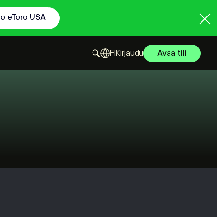
to eToro USA
Kirjaudu
Avaa tili