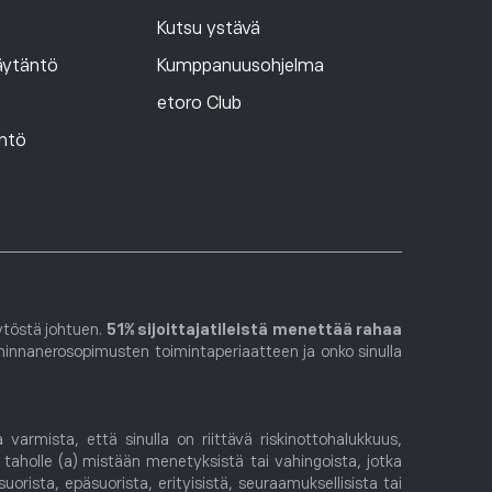
Kutsu ystävä
äytäntö
Kumppanuusohjelma
etoro Club
ntö
ytöstä johtuen.
51% sijoittajatileistä menettää rahaa
innanerosopimusten toimintaperiaatteen ja onko sinulla
armista, että sinulla on riittävä riskinottohalukkuus,
taholle (a) mistään menetyksistä tai vahingoista, jotka
suorista, epäsuorista, erityisistä, seuraamuksellisista tai