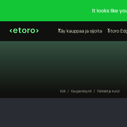
It looks like y
Käy kauppaa ja sijoita
etoro Ed
Koti
/
Kaupankäynti
/
Palkkiot ja kulut