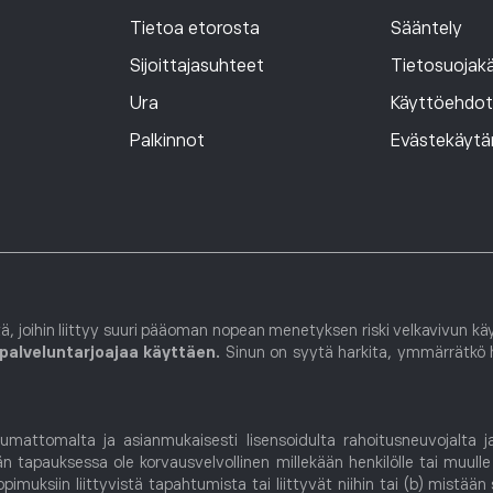
Tietoa etorosta
Sääntely
Sijoittajasuhteet
Tietosuojak
Ura
Käyttöehdot
Palkinnot
Evästekäytä
ä, joihin liittyy suuri pääoman nopean menetyksen riski velkavivun kä
alveluntarjoajaa käyttäen.
Sinun on syytä harkita, ymmärrätkö h
mattomalta ja asianmukaisesti lisensoidulta rahoitusneuvojalta ja v
 tapauksessa ole korvausvelvollinen millekään henkilölle tai muulle 
muksiin liittyvistä tapahtumista tai liittyvät niihin tai (b) mistään 