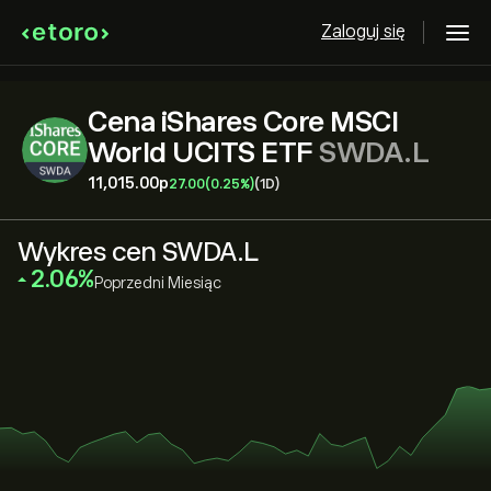
Zaloguj się
Cena iShares Core MSCI
World UCITS ETF
SWDA.L
11,015.00‎p‎
27.00
(0.25%)
(1D)
Wykres cen SWDA.L
‎2.06‎
Poprzedni Miesiąc