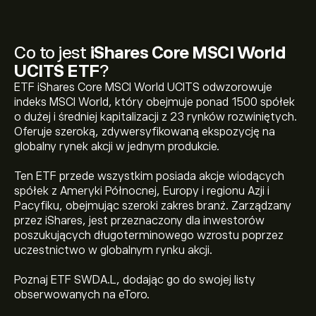
Co to jest
iShares Core MSCI World
UCITS ETF
?
ETF iShares Core MSCI World UCITS odwzorowuje
indeks MSCI World, który obejmuje ponad 1500 spółek
o dużej i średniej kapitalizacji z 23 rynków rozwiniętych.
Oferuje szeroką, zdywersyfikowaną ekspozycję na
globalny rynek akcji w jednym produkcie.
Ten ETF przede wszystkim posiada akcje wiodących
spółek z Ameryki Północnej, Europy i regionu Azji i
Pacyfiku, obejmując szeroki zakres branż. Zarządzany
przez iShares, jest przeznaczony dla inwestorów
Obecna cena SWDA.L wynosi 11,015.00‎p‎
poszukujących długoterminowego wzrostu poprzez
uczestnictwo w globalnym rynku akcji.
Poznaj ETF SWDA.L, dodając go do swojej listy
Najwyższe w historii cena iShares Core MSCI World
obserwowanych na eToro.
UCITS ETF to 11,054.00‎p‎