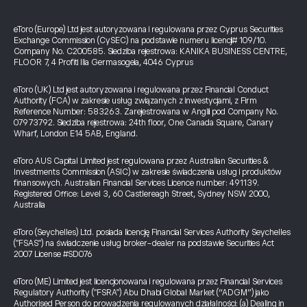
eToro (Europe) Ltd jest autoryzowana i regulowana przez Cyprus Securities
Exchange Commission (CySEC) na podstawie numeru licencji# 109/10.
Company No. C200585. Siedziba rejestrowa: KANIKA BUSINESS CENTRE,
FLOOR 7, 4 Profiti Ilia Germasogeia, 4046 Cyprus
eToro (UK) Ltd jest autoryzowana i regulowana przez Financial Conduct
Authority (FCA) w zakresie usług związanych z inwestycjami, z Firm
Reference Number: 583263. Zarejestrowana w Anglii pod Company No.
07973792. Siedziba rejestrowa: 24th floor, One Canada Square, Canary
Wharf, London E14 5AB, England.
eToro AUS Capital Limited jest regulowana przez Australian Securities &
Investments Commission (ASIC) w zakresie świadczenia usług i produktów
finansowych. Australian Financial Services Licence number: 491139.
Registered Office: Level 3, 60 Castlereagh Street, Sydney NSW 2000,
Australia
eToro (Seychelles) Ltd. posiada licencję Financial Services Authority Seychelles
("FSAS") na świadczenie usług broker-dealer na podstawie Securities Act
2007 License #SD076
eToro (ME) Limited jest licencjonowana i regulowana przez Financial Services
Regulatory Authority ("FSRA") Abu Dhabi Global Market (“ADGM”) jako
Authorised Person do prowadzenia regulowanych działalności: (a) Dealing in