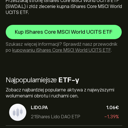
Przeszukaj stronę iShares Core MSCI World UCITS ETF
(SWDA.L) i złóż zlecenie kupna iShares Core MSCI World
UCITS ETF.
Kup iShares Core MSCI World UCITS ETF
Szukasz więcej informacji? Sprawdź nasz przewodnik
po
kupowaniu iShares Core MSCI World UCITS ETF
.
Najpopularniejsze
ETF-y
Zobacz najbardziej popularne aktywa z najwyższymi
wolumenami obrotu i ruchami cen.
LIDO.PA
1.06‎€‎
21Shares Lido DAO ETP
-1.39%