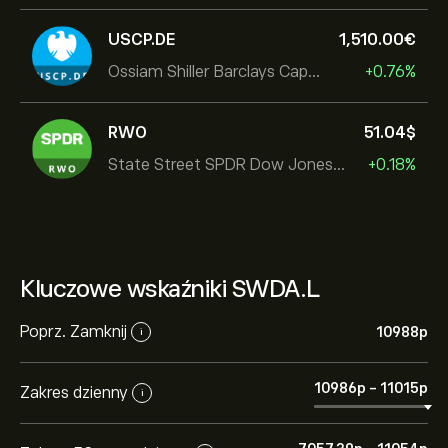
USCP.DE
1,510.00‎€‎
Ossiam Shiller Barclays Cape US Sector Value TR
+0.76%
RWO
51.04‎$‎
State Street SPDR Dow Jones Global
+0.18%
Kluczowe wskaźniki SWDA.L
Poprz. Zamknij
10988‎p‎
i
10986‎p‎
-
11015‎p‎
Zakres dzienny
i