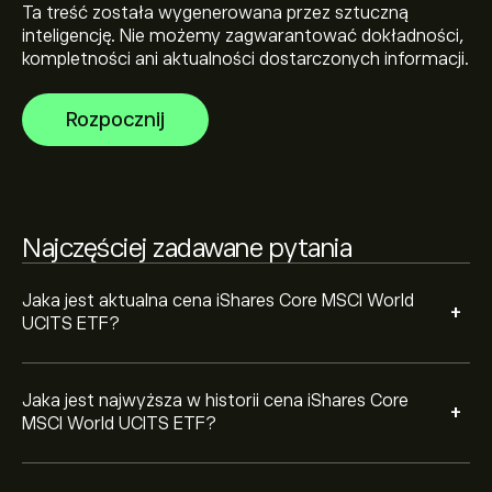
Ta treść została wygenerowana przez sztuczną
inteligencję. Nie możemy zagwarantować dokładności,
Wybierz przedział czasowy „1D” lub „1T” na wykresie
kompletności ani aktualności dostarczonych informacji.
eToro i pomniejsz widok, aby zobaczyć historyczne
ruchy cenowe iShares Core MSCI World UCITS ETF.
Rozpocznij
Cena iShares Core MSCI World UCITS ETF wahała się w
Aby kupić SWDA.L, odwiedź stronę „iShares Core MSCI
przedziale 2,042.48‎p‎ w ciągu ostatniego roku.
World UCITS ETF (SWDA.L)” na witrynie eToro. Po
utworzeniu konta i wpłaceniu środków kliknij przycisk
„Handluj” i zdecyduj, ile iShares Core MSCI World UCITS
ETF chcesz kupić. Możesz również złożyć zlecenie
Najczęściej zadawane pytania
kupna SWDA.L po określonej cenie w przyszłości.
Jaka jest aktualna cena iShares Core MSCI World
+
UCITS ETF?
Jaka jest najwyższa w historii cena iShares Core
+
MSCI World UCITS ETF?