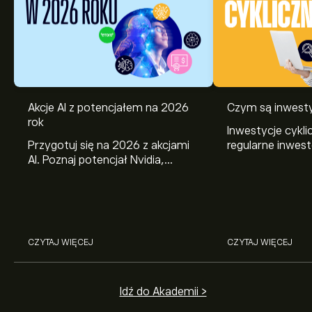
Akcje AI z potencjałem na 2026
Czym są inwesty
rok
Inwestycje cykli
Przygotuj się na 2026 z akcjami
regularne inwes
AI. Poznaj potencjał Nvidia,
wybrane aktywa.
Broadcom, CrowdStrike, Arista
działają i jak je
Networks i Amphenol w analizie
eToro.
CZYTAJ WIĘCEJ
CZYTAJ WIĘCEJ
Idź do Akademii >