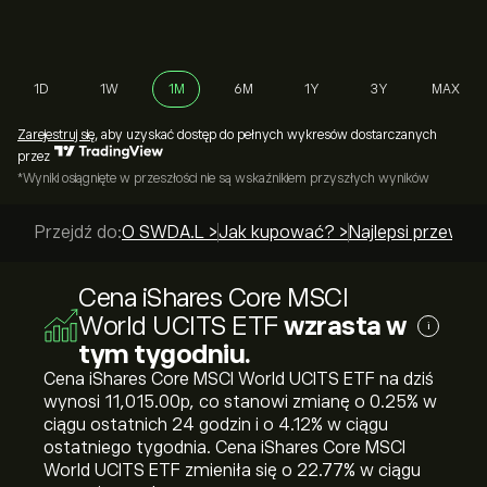
1D
1W
1M
6M
1Y
3Y
MAX
Zarejestruj się
, aby uzyskać dostęp do pełnych wykresów dostarczanych
przez
*Wyniki osiągnięte w przeszłości nie są wskaźnikiem przyszłych wyników
Przejdź do:
O SWDA.L >
Jak kupować? >
Najlepsi przewod
Cena iShares Core MSCI
World UCITS ETF
wzrasta w
i
tym tygodniu.
Cena iShares Core MSCI World UCITS ETF na dziś
wynosi 11,015.00‎p‎, co stanowi zmianę o ‎0.25‎% w
ciągu ostatnich 24 godzin i o ‎4.12‎% w ciągu
ostatniego tygodnia. Cena iShares Core MSCI
World UCITS ETF zmieniła się o ‎22.77‎% w ciągu