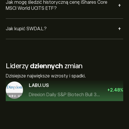
Jak mogę śledzić historyczną cenę iShares Core
+
MSCI World UCITS ETF?
+
Jak kupić SWDA.L?
Liderzy
dziennych
zmian
Dzisiejsze największe wzrosty i spadki.
LABU.US
+
2.48
%
Direxion Daily S&P Biotech Bull 3X ETF