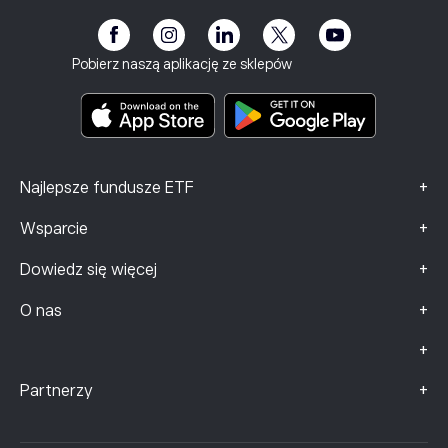
Program partnerski
Dostępność
eToro Akademia
Informacje o ryzyku
Klub eToro
Stopka redakcyjna
Regulamin
Ubezpieczenie inwestycyjne
Pobierz naszą aplikację ze sklepów
Dokumenty zawierające kluczowe informacje
Smart Portfolios
Dane dotyczące skarg (klienci FCA)
+
Najlepsze fundusze ETF
+
Wsparcie
+
Dowiedz się więcej
+
O nas
+
+
Partnerzy