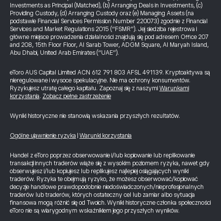
Investments as Principal (Matched), (b) Arranging Deals in Investments, (c)
Providing Custody, (d) Arranging Custody oraz (e) Managing Assets (na
podstawie Financial Services Permission Number 220073) zgodnie z Financial
Services and Market Regulations 2015 (“FSMR”). Jej siedziba rejestrowa i
główne miejsce prowadzenia działalności znajdują się pod adresem Office 207
and 208, 15th Floor Floor, Al Sarab Tower, ADGM Square, Al Maryah Island,
Abu Dhabi, United Arab Emirates (“UAE”).
eToro AUS Capital Limited ACN 612 791 803 AFSL 491139. Kryptoaktywa są
nieregulowane i wysoce spekulacyjne. Nie ma ochrony konsumentów.
Ryzykujesz utratę całego kapitału. Zapoznaj się z naszymi
Warunkami
korzystania
.
Zobacz pełne zastrzeżenie
Wyniki historyczne nie stanowią wskazania przyszłych rezultatów.
Ogólne ujawnienie ryzyka
|
Warunki korzystania
Handel z eToro poprzez obserwowanie i/lub kopiowanie lub replikowanie
transakcji innych traderów wiąże się z wysokim poziomem ryzyka, nawet gdy
obserwujesz i/lub kopiujesz lub replikujesz najlepiej osiągających wyniki
traderów. Ryzyka te obejmują ryzyko, że możesz obserwować/kopiować
decyzje handlowe prawdopodobnie niedoświadczonych/nieprofesjonalnych
traderów lub traderów, których ostateczny cel lub zamiar albo sytuacja
finansowa mogą różnić się od Twoich. Wyniki historyczne członka społeczności
eToro nie są wiarygodnym wskaźnikiem jego przyszłych wyników.