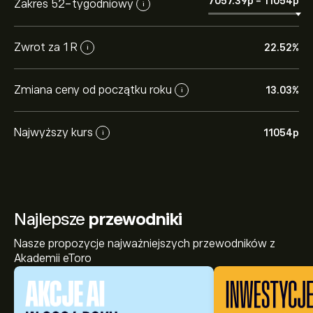
7057.39‎p‎
-
11054‎p‎
Zakres 52-tygodniowy
i
Zwrot za 1 R
22.52%
i
Zmiana ceny od początku roku
13.03%
i
Najwyższy kurs
11054‎p‎
i
Najlepsze
przewodniki
Nasze propozycje najważniejszych przewodników z
Akademii eToro