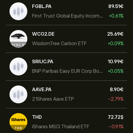
FGBL.PA
89.51‎€‎
First Trust Global Equity Income UCITS ETF
+0.61%
WCO2.DE
25.69‎€‎
WisdomTree Carbon ETF
+0.09%
SRIUC.PA
10.99‎€‎
BNP Paribas Easy EUR Corp Bond SRI Fossil Free Ult
+0.05%
AAVE.PA
8.90‎€‎
21Shares Aave ETP
-2.79%
THD
72.72‎$‎
iShares MSCI Thailand ETF
-0.91%