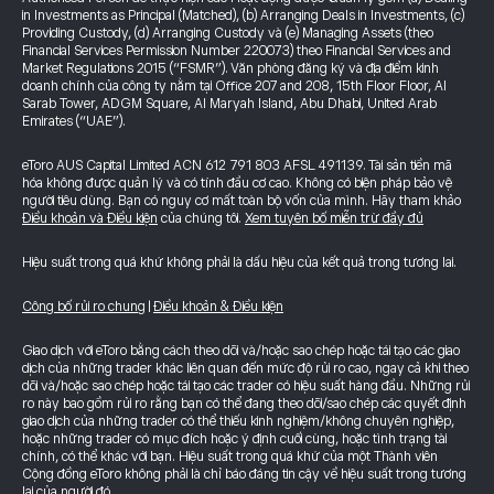
in Investments as Principal (Matched), (b) Arranging Deals in Investments, (c)
Providing Custody, (d) Arranging Custody và (e) Managing Assets (theo
Financial Services Permission Number 220073) theo Financial Services and
Market Regulations 2015 (“FSMR”). Văn phòng đăng ký và địa điểm kinh
doanh chính của công ty nằm tại Office 207 and 208, 15th Floor Floor, Al
Sarab Tower, ADGM Square, Al Maryah Island, Abu Dhabi, United Arab
Emirates (“UAE”).
eToro AUS Capital Limited ACN 612 791 803 AFSL 491139. Tài sản tiền mã
hóa không được quản lý và có tính đầu cơ cao. Không có biện pháp bảo vệ
người tiêu dùng. Bạn có nguy cơ mất toàn bộ vốn của mình. Hãy tham khảo
Điều khoản và Điều kiện
của chúng tôi.
Xem tuyên bố miễn trừ đầy đủ
Hiệu suất trong quá khứ không phải là dấu hiệu của kết quả trong tương lai.
Công bố rủi ro chung
|
Điều khoản & Điều kiện
Giao dịch với eToro bằng cách theo dõi và/hoặc sao chép hoặc tái tạo các giao
dịch của những trader khác liên quan đến mức độ rủi ro cao, ngay cả khi theo
dõi và/hoặc sao chép hoặc tái tạo các trader có hiệu suất hàng đầu. Những rủi
ro này bao gồm rủi ro rằng bạn có thể đang theo dõi/sao chép các quyết định
giao dịch của những trader có thể thiếu kinh nghiệm/không chuyên nghiệp,
hoặc những trader có mục đích hoặc ý định cuối cùng, hoặc tình trạng tài
chính, có thể khác với bạn. Hiệu suất trong quá khứ của một Thành viên
Cộng đồng eToro không phải là chỉ báo đáng tin cậy về hiệu suất trong tương
lai của người đó.