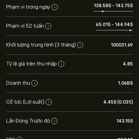
138.58‎$‎
-
143.75‎$‎
Phạm vi trong ngày
i
65.01‎$‎
-
144.94‎$‎
Phạm vi 52 tuần
i
Khối lượng trung hình (3 tháng)
100031.69
i
Tỷ lệ giá trên thu nhập
4.85
i
Doanh thu
1.06B‎$‎
i
Cổ tức (Lợi suất)
4.45‎$‎ (0.03%)
i
Lần Đóng Trước đó
143.15‎$‎
i