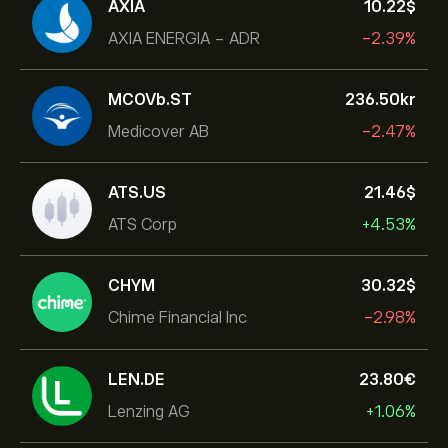
AXIA
10.22‎$‎
AXIA ENERGIA - ADR
-2.39%
MCOVb.ST
236.50‎kr‎
Medicover AB
-2.47%
ATS.US
21.46‎$‎
ATS Corp
+4.53%
CHYM
30.32‎$‎
Chime Financial Inc
-2.98%
LEN.DE
23.80‎€‎
Lenzing AG
+1.06%