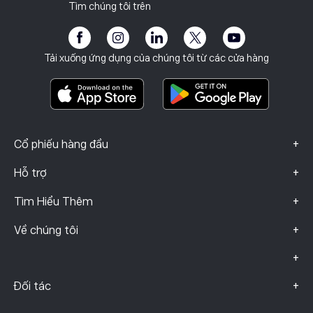
Lỗ hổng Máy khách
Quy định
Tìm chúng tôi trên
Học viện
Chương trình liên kết
Khả năng tiếp cận
Công bố rủi ro
eToro Club
Dấu ấn
Điều khoản & Điều kiện
Bảo hiểm đầu tư
Tải xuống ứng dụng của chúng tôi từ các cửa hàng
Tài Liệu Thông Tin Quan Trọng
Smart Portfolios
Dữ liệu khiếu nại (Khách hàng FCA)
+
Cổ phiếu hàng đầu
+
Hỗ trợ
+
Tìm Hiểu Thêm
+
Về chúng tôi
+
+
Đối tác