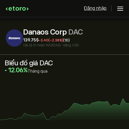
Đăng nhập
Danaos Corp
DAC
139.75‎$‎
-3.40
(-2.38%)
(1D)
Giá cả trì hoãn
NASDAQ
•
bằng USD
Biểu đồ giá DAC
‎12.06‎
Tháng qua