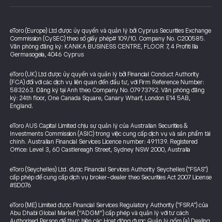
eToro (Europe) Ltd được ủy quyền và quản lý bởi Cyprus Securities Exchange
Commission (CySEC) theo số giấy phép# 109/10. Company No. C200585.
Văn phòng đăng ký: KANIKA BUSINESS CENTRE, FLOOR 7, 4 Profiti Ilia
Germasogeia, 4046 Cyprus
eToro (UK) Ltd được ủy quyền và quản lý bởi Financial Conduct Authority
(FCA) đối với các dịch vụ liên quan đến đầu tư, với Firm Reference Number:
583263. Đăng ký tại Anh theo Company No. 07973792. Văn phòng đăng
ký: 24th floor, One Canada Square, Canary Wharf, London E14 5AB,
England.
eToro AUS Capital Limited chịu sự quản lý của Australian Securities &
Investments Commission (ASIC) trong việc cung cấp dịch vụ và sản phẩm tài
chính. Australian Financial Services Licence number: 491139. Registered
Office: Level 3, 60 Castlereagh Street, Sydney NSW 2000, Australia
eToro (Seychelles) Ltd. được Financial Services Authority Seychelles ("FSAS")
cấp phép để cung cấp dịch vụ broker-dealer theo Securities Act 2007 License
#SD076
eToro (ME) Limited được Financial Services Regulatory Authority ("FSRA") của
Abu Dhabi Global Market (“ADGM”) cấp phép và quản lý với tư cách
Authorised Person để thực hiện các Hoạt động được Quản lý gồm (a) Dealing