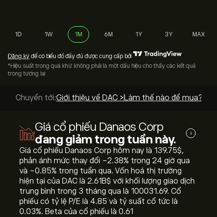
1D
1W
1M
6M
1Y
3Y
MAX
Đăng ký
để có biểu đồ đầy đủ được cung cấp bởi
*Hiệu suất trong quá khứ không phải là một dấu hiệu cho thấy các kết quả
trong tương lai
Chuyển tới:
Giới thiệu về DAC >
Làm thế nào để mua? >
Giá cổ phiếu Danaos Corp
i
đang giảm trong tuần này.
Giá cổ phiếu Danaos Corp hôm nay là 139.75‎$‎,
phản ánh mức thay đổi ‎-2.38‎% trong 24 giờ qua
và ‎-0.85‎% trong tuần qua. Vốn hoá thị trường
hiện tại của DAC là 2.61B‎$‎ với khối lượng giao dịch
trung bình trong 3 tháng qua là 100031.69. Cổ
phiếu có tỷ lệ P/E là 4.85 và tỷ suất cổ tức là
0.03%. Beta của cổ phiếu là 0.61