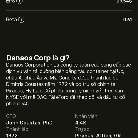
EPS
29.54‎$‎
i
Beta
0.61
i
Danaos Corp
là gì?
Danaos Corporation Là công ty toàn cầu cung cấp các
dịch vụ vận tải đường biển bằng tàu container tại Úc,
châu Á, châu Âu và Mỹ. Công ty được thành lập bởi
Dimitris Coustas năm 1972 và có trụ sở chính tại
Giá DAC hôm nay là 139.75‎$‎.
Piraeus, Hy Lạp. Cổ phiếu công ty niêm yết trên sàn
NYSE với mã DAC. Tải eToro để theo dõi và đầu tư cổ
phiếu DAC.
Giá mục tiêu trung bình của Danaos Corp là 139.75‎$‎.
CEO
Nhân viên
Tạo tài khoản
eToro để biết dự báo chi tiết của chuyên
John Coustas, PhD
4.4K
gia và giá mục tiêu.
Thành lập
Trụ sở
1972
Piraeus, Attica, GR