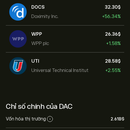
DOCS
32.30‎$‎
Doximity Inc.
+56.34%
WPP
26.36‎$‎
WPP plc
+1.58%
UTI
28.58‎$‎
Universal Technical Institut
+2.55%
Chỉ số chính của DAC
Vốn hóa thị trường
2.61B‎$‎
i