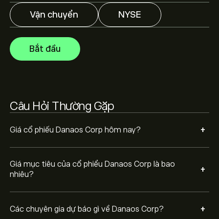
Các chuyên gia dự báo giá Danaos Corp dựa trên xu
hướng thị trường, báo cáo tài chính và dự kiến tăng
Vận chuyển
NYSE
trưởng. Hãy kiểm tra dự báo mới nhất về giá tương lai.
Vốn hóa thị trường của Danaos Corp là 2.61B‎$‎
Bắt đầu
Dựa trên khuyến nghị từ 1 nhà phân tích đối với DAC
trong 3 tháng qua, sự đồng thuận chung là Cổ phiếu
khả quan.
Câu Hỏi Thường Gặp
+
Giá cổ phiếu Danaos Corp hôm nay?
Giá mục tiêu của cổ phiểu Danaos Corp là bao
+
nhiêu?
+
Các chuyên gia dự báo gì về Danaos Corp?