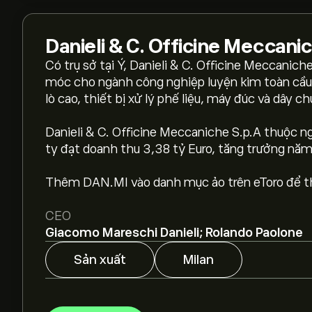
Danieli & C. Officine Meccani
Có trụ sở tại Ý, Danieli & C. Officine Meccanich
móc cho ngành công nghiệp luyện kim toàn cầ
lò cao, thiết bị xử lý phế liệu, máy đúc và dây 
Danieli & C. Officine Meccaniche S.p.A thuộc 
Giá DAN.MI hôm nay là 68.15‎€‎.
ty đạt doanh thu 3,38 tỷ Euro, tăng trưởng năm
Thêm DAN.MI vào danh mục ảo trên eToro để the
Giá mục tiêu trung bình của Danieli & C. Officin
eToro để biết dự báo chi tiết của chuyên gia và 
CEO
Giacomo Mareschi Danieli; Rolando Paolone
Các chuyên gia dự báo giá Danieli & C. Officine
trường, báo cáo tài chính và dự kiến tăng trưởn
Sản xuất
Milan
tương lai.
Vốn hóa thị trường của Danieli & C. Officine Mec