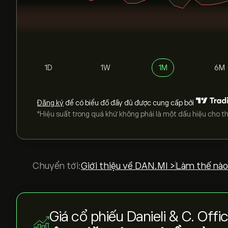
1D
1W
1M
6M
Đăng ký
để có biểu đồ đầy đủ được cung cấp bởi
*Hiệu suất trong quá khứ không phải là một dấu hiệu cho th
Chuyển tới:
Giới thiệu về DAN.MI >
Làm thế nào
Giá cổ phiếu Danieli & C. Off