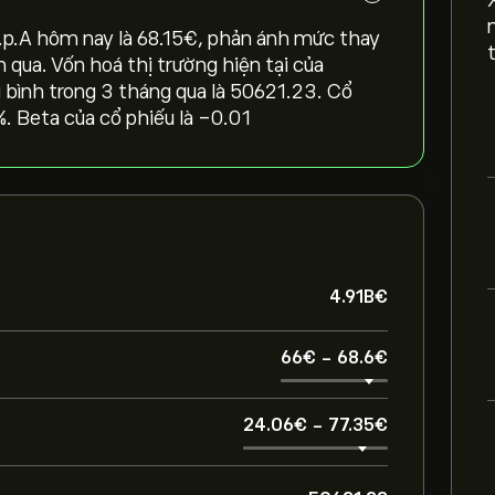
.p.A hôm nay là 68.15‎€‎, phản ánh mức thay
ần qua. Vốn hoá thị trường hiện tại của
g bình trong 3 tháng qua là 50621.23. Cổ
0%. Beta của cổ phiếu là -0.01
4.91B‎€‎
66‎€‎
-
68.6‎€‎
24.06‎€‎
-
77.35‎€‎