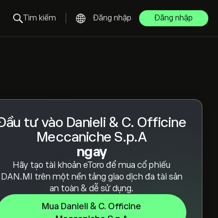
Tìm kiếm
Đăng nhập
Đăng nhập
Đầu tư vào Danieli & C. Officine
Meccaniche S.p.A
ngay
Hãy tạo tài khoản eToro để mua cổ phiếu
DAN.MI trên một nền tảng giao dịch đa tài sản
an toàn & dễ sử dụng.
Mua Danieli & C. Officine