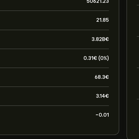
50621.23
21.85
3.82B‎€‎
0.31‎€‎ (0%)
68.3‎€‎
3.14‎€‎
-0.01