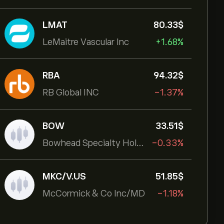
LMAT
80.33‎$‎
LeMaitre Vascular Inc
+1.68%
RBA
94.32‎$‎
RB Global INC
-1.37%
BOW
33.51‎$‎
Bowhead Specialty Holdings Inc
-0.33%
MKC/V.US
51.85‎$‎
McCormick & Co Inc/MD
-1.18%