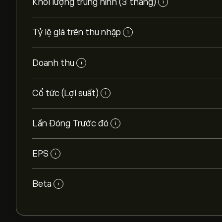
Khối lượng trung hình (3 tháng)
i
Tỷ lệ giá trên thu nhập
i
Doanh thu
i
Cổ tức (Lợi suất)
i
Lần Đóng Trước đó
i
EPS
i
Beta
i