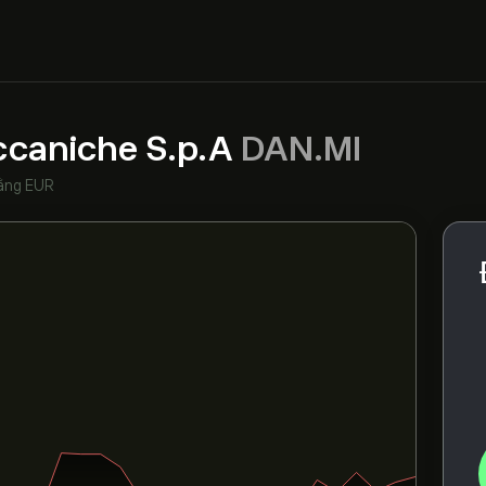
eccaniche S.p.A
DAN.MI
ằng EUR