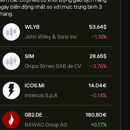
Xem các cổ phiếu có khối lượng giao dịch hằng
ngày biến động nhất so với mức trung bình 3
tháng.
WLYB
53.64‎$‎
John Wiley & Sons Inc
-1.18%
SIM
28.65‎$‎
Grupo Simec SAB de CV
-3.76%
ICOS.MI
14.04‎€‎
Intercos S.p.A
-0.14%
0B2.DE
180.80‎€‎
BAWAG Group AG
+0.17%