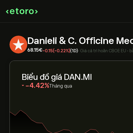
Danieli & C. Officine M
68.15‎€‎
-0.15
(-0.22%)
(1D)
•
Giá cả trì hoãn
CBOE EU
•
b
Biểu đồ giá DAN.MI
‎-4.42‎
Tháng qua