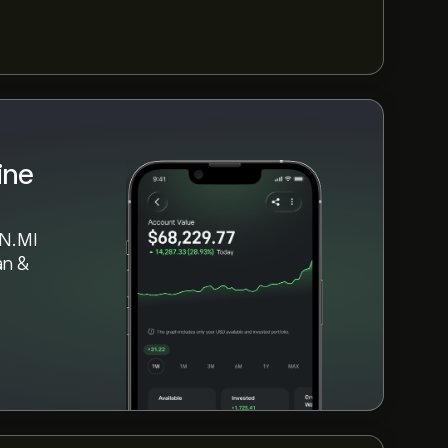
ine
AN.MI
àn &