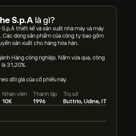
che S.p.A
là gì?
e S.p.A thiết kế và sản xuất nhà máy và máy
u. Các dòng sản phẩm của công ty bao gồm
chuyền sản xuất cho hàng hóa hàn.
ngành Hàng công nghiệp. Năm vừa qua, công
 là 31,20%.
o dõi giá của cố phiếu này.
e Meccaniche S.p.A là 68.15‎€‎.
Tạo tài khoản
giá mục tiêu.
Nhân viên
Thành lập
Trụ sở
10K
1996
Buttrio, Udine, IT
 Meccaniche S.p.A dựa trên xu hướng thị
g. Hãy kiểm tra dự báo mới nhất về giá
caniche S.p.A là 4.91B‎€‎