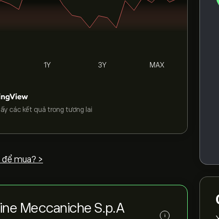
1Y
3Y
MAX
ấy các kết quả trong tương lai
 để mua? >
icine Meccaniche S.p.A
i