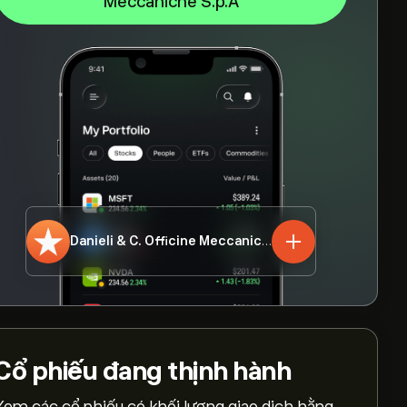
Meccaniche S.p.A
Danieli & C. Officine Meccaniche S.p.A
DAN.MI
Cổ phiếu
đang thịnh hành