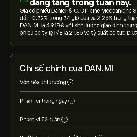
đang tăng trong tuần này.
Giá cổ phiếu Danieli & C. Officine Meccaniche S
đổi ‎-0.22‎% trong 24 giờ qua và ‎2.25‎% trong tu
DAN.MI là 4.91B‎€‎ với khối lượng giao dịch trun
phiếu có tỷ lệ P/E là 21.85 và tỷ suất cổ tức là 
Chỉ số chính của DAN.MI
Vốn hóa thị trường
i
Phạm vi trong ngày
i
Phạm vi 52 tuần
i