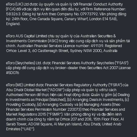
eToro (UK) Ltd được ủy quyền và quản lý bởi Financial Conduct Authority
(FCA) đối với các dịch vụ liên quan đến đầu tư, với Firm Reference Number:
583263. Đăng ký tại Anh theo Company No. 07973792. Văn phòng đăng
ký: 24th floor, One Canada Square, Canary Wharf, London E14 5AB,
England.
eToro AUS Capital Limited chịu sự quản lý của Australian Securities &
Investments Commission (ASIC) trong việc cung cấp dịch vụ và sản phẩm tài
chính. Australian Financial Services Licence number: 491139. Registered
Office: Level 3, 60 Castlereagh Street, Sydney NSW 2000, Australia
eToro (Seychelles) Ltd. được Financial Services Authority Seychelles ("FSAS")
cấp phép để cung cấp dịch vụ broker-dealer theo Securities Act 2007 License
#SD076
eToro (ME) Limited được Financial Services Regulatory Authority ("FSRA") của
Abu Dhabi Global Market (“ADGM”) cấp phép và quản lý với tư cách
Authorised Person để thực hiện các Hoạt động được Quản lý gồm (a) Dealing
in Investments as Principal (Matched), (b) Arranging Deals in Investments, (c)
Providing Custody, (d) Arranging Custody và (e) Managing Assets (theo
Financial Services Permission Number 220073) theo Financial Services and
Market Regulations 2015 (“FSMR”). Văn phòng đăng ký và địa điểm kinh
doanh chính của công ty nằm tại Office 207 and 208, 15th Floor Floor, Al
Sarab Tower, ADGM Square, Al Maryah Island, Abu Dhabi, United Arab
Emirates (“UAE”).