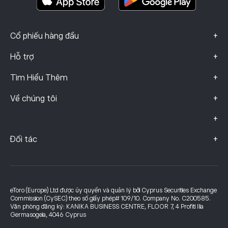
+
Cổ phiếu hàng đầu
+
Hỗ trợ
+
Tìm Hiểu Thêm
+
Về chúng tôi
+
+
Đối tác
eToro (Europe) Ltd được ủy quyền và quản lý bởi Cyprus Securities Exchange
Commission (CySEC) theo số giấy phép# 109/10. Company No. C200585.
Văn phòng đăng ký: KANIKA BUSINESS CENTRE, FLOOR 7, 4 Profiti Ilia
Germasogeia, 4046 Cyprus