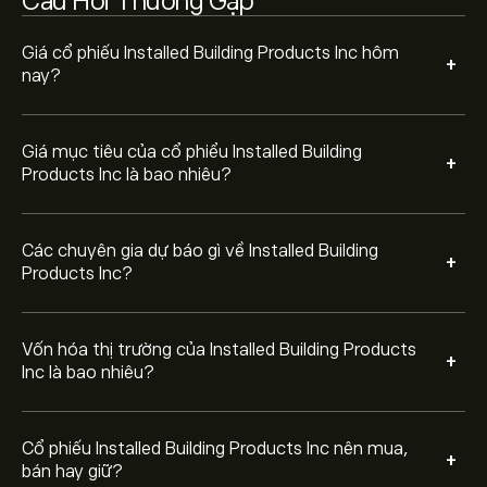
Câu Hỏi Thường Gặp
Dựa trên khuyến nghị từ 5 nhà phân tích đối với IBP
trong 3 tháng qua, sự đồng thuận chung là Nắm giữ.
Giá cổ phiếu Installed Building Products Inc hôm
+
nay?
Giá mục tiêu của cổ phiểu Installed Building
+
Products Inc là bao nhiêu?
Các chuyên gia dự báo gì về Installed Building
+
Products Inc?
Vốn hóa thị trường của Installed Building Products
+
Inc là bao nhiêu?
Cổ phiếu Installed Building Products Inc nên mua,
+
bán hay giữ?