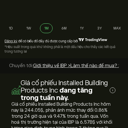
1D
1W
1M
6M
1Y
3Y
MAX
Đăng ký
để có biểu đồ đầy đủ được cung cấp bởi
*Hiệu suất trong quá khứ không phải là một dấu hiệu cho thấy các kết quả
trong tương lai
Chuyển tới:
Giới thiệu về IBP >
Làm thế nào để mua? >
Giá cổ phiếu Installed Building
Products Inc
đang tăng
i
trong tuần này.
Giá cổ phiếu Installed Building Products Inc hôm
nay là 244.05‎$‎, phản ánh mức thay đổi ‎0.86‎%
trong 24 giờ qua và ‎9.47‎% trong tuần qua. Vốn
hoá thị trường hiện tại của IBP là 6.57B‎$‎ với khối