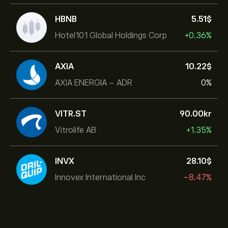
HBNB
5.51‎$‎
Hotel101 Global Holdings Corp
+0.36%
AXIA
10.22‎$‎
AXIA ENERGIA - ADR
0%
VITR.ST
90.00‎kr‎
Vitrolife AB
+1.35%
INVX
28.10‎$‎
Innovex International Inc
-8.47%