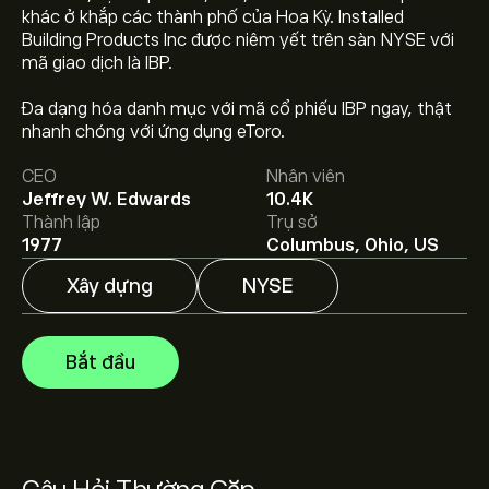
khác ở khắp các thành phố của Hoa Kỳ. Installed
Building Products Inc được niêm yết trên sàn NYSE với
mã giao dịch là IBP.
Giá IBP hôm nay là 244.05‎$‎.
Đa dạng hóa danh mục với mã cổ phiếu IBP ngay, thật
nhanh chóng với ứng dụng eToro.
CEO
Nhân viên
Giá mục tiêu trung bình của Installed Building Products
Jeffrey W. Edwards
10.4K
Inc là 244.05‎$‎.
Tạo tài khoản
eToro để biết dự báo chi
Thành lập
Trụ sở
tiết của chuyên gia và giá mục tiêu.
1977
Columbus, Ohio, US
Xây dựng
NYSE
Các chuyên gia dự báo giá Installed Building Products
Inc dựa trên xu hướng thị trường, báo cáo tài chính và
dự kiến tăng trưởng. Hãy kiểm tra dự báo mới nhất về
Bắt đầu
giá tương lai.
Vốn hóa thị trường của Installed Building Products Inc là
6.57B‎$‎