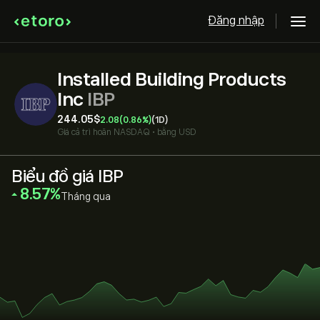
Đăng nhập
Installed Building Products
Inc
IBP
244.05‎$‎
2.08
(0.86%)
(1D)
Giá cả trì hoãn
NASDAQ
•
bằng USD
Biểu đồ giá IBP
‎8.57‎
Tháng qua