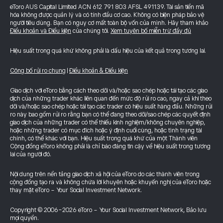
eToro AUS Capital Limited ACN 612 791 803 AFSL 491139. Tài sản tiền mã
hóa không được quản lý và có tính đầu cơ cao. Không có biện pháp bảo vệ
người tiêu dùng. Bạn có nguy cơ mất toàn bộ vốn của mình. Hãy tham khảo
Điều khoản và Điều kiện
của chúng tôi.
Xem tuyên bố miễn trừ đầy đủ
Hiệu suất trong quá khứ không phải là dấu hiệu của kết quả trong tương lai.
Công bố rủi ro chung
|
Điều khoản & Điều kiện
Giao dịch với eToro bằng cách theo dõi và/hoặc sao chép hoặc tái tạo các giao
dịch của những trader khác liên quan đến mức độ rủi ro cao, ngay cả khi theo
dõi và/hoặc sao chép hoặc tái tạo các trader có hiệu suất hàng đầu. Những rủi
ro này bao gồm rủi ro rằng bạn có thể đang theo dõi/sao chép các quyết định
giao dịch của những trader có thể thiếu kinh nghiệm/không chuyên nghiệp,
hoặc những trader có mục đích hoặc ý định cuối cùng, hoặc tình trạng tài
chính, có thể khác với bạn. Hiệu suất trong quá khứ của một Thành viên
Cộng đồng eToro không phải là chỉ báo đáng tin cậy về hiệu suất trong tương
lai của người đó.
Nội dung trên nền tảng giao dịch xã hội của eToro do các thành viên trong
cộng đồng tạo ra và không chứa lời khuyên hoặc khuyến nghị của eToro hoặc
thay mặt eToro - Your Social Investment Network.
Copyright © 2006-2026 eToro - Your Social Investment Network, Bảo lưu
mọi quyền.