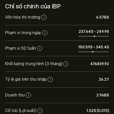
Chỉ số chính của IBP
Vốn hóa thị trường
6.57B‎$‎
i
237.64‎$‎
-
249.9‎$‎
Phạm vi trong ngày
i
150.59‎$‎
-
345.4‎$‎
Phạm vi 52 tuần
i
Khối lượng trung hình (3 tháng)
476839.93
i
Tỷ lệ giá trên thu nhập
26.27
i
Doanh thu
2.96B‎$‎
i
Cổ tức (Lợi suất)
1.52‎$‎ (0.01%)
i