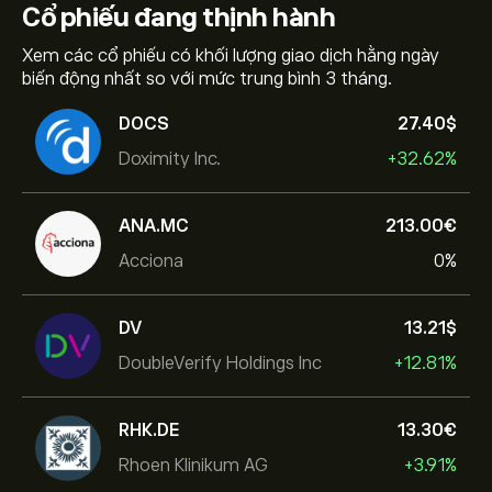
Cổ phiếu
đang thịnh hành
Xem các cổ phiếu có khối lượng giao dịch hằng ngày
biến động nhất so với mức trung bình 3 tháng.
DOCS
27.40‎$‎
Doximity Inc.
+32.62%
ANA.MC
213.00‎€‎
Acciona
0%
DV
13.21‎$‎
DoubleVerify Holdings Inc
+12.81%
RHK.DE
13.30‎€‎
Rhoen Klinikum AG
+3.91%