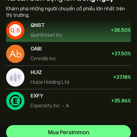
Khám phá những người chuyển cổ phiếu lớn nhất trên
thị trường.
QNST
+
38.50
%
QuinStreet Inc
OABI
+
37.50
%
OmniAb Inc
HUIZ
+
37.18
%
Huize Holding Ltd
EXFY
+
35.86
%
Expensify Inc - A
Micron Technology, Inc.
Mua Persimmon