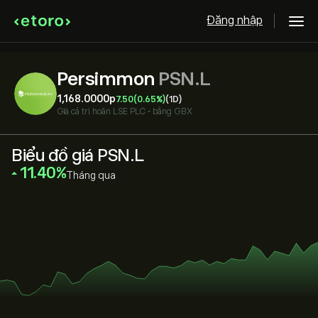
Đăng nhập
Persimmon
PSN.L
1,168.0000‎p‎
7.50
(0.65%)
(1D)
Giá cả trì hoãn
LSE PLC
•
bằng GBX
Biểu đồ giá PSN.L
‎11.40‎
Tháng qua