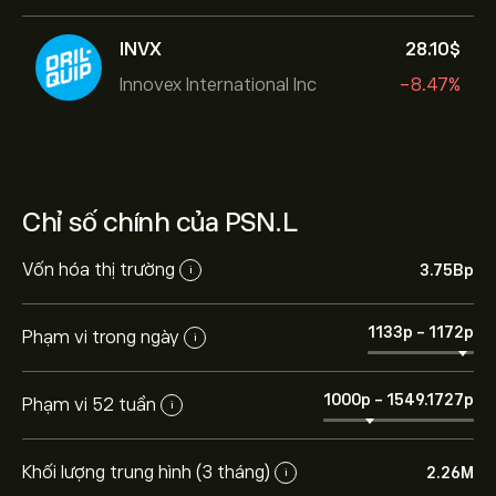
INVX
28.10‎$‎
Innovex International Inc
-8.47%
Chỉ số chính của PSN.L
Vốn hóa thị trường
3.75B‎p‎
i
1133‎p‎
-
1172‎p‎
Phạm vi trong ngày
i
1000‎p‎
-
1549.1727‎p‎
Phạm vi 52 tuần
i
Khối lượng trung hình (3 tháng)
2.26M
i