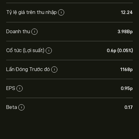
Tỷ lệ giá trên thu nhập
12.24
i
Doanh thu
3.98B‎p‎
i
Cổ tức (Lợi suất)
0.6‎p‎ (0.05%)
i
Lần Đóng Trước đó
1168‎p‎
i
EPS
0.95‎p‎
i
Beta
0.17
i