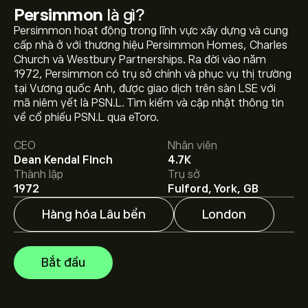
Persimmon
là gì?
Persimmon hoạt động trong lĩnh vực xây dựng và cung
cấp nhà ở với thương hiệu Persimmon Homes, Charles
Church và Westbury Partnerships. Ra đời vào năm
1972, Persimmon có trụ sở chính và phục vụ thị trường
Giá PSN.L hôm nay là 1,168.0000‎p‎.
tại Vương quốc Anh, được giao dịch trên sàn LSE với
mã niêm yết là PSN.L. Tìm kiếm và cập nhật thông tin
về cổ phiếu PSN.L qua eToro.
Giá mục tiêu trung bình của Persimmon là 1,168.0000‎p‎.
CEO
Nhân viên
Tạo tài khoản
eToro để biết dự báo chi tiết của chuyên
Dean Kendal Finch
4.7K
gia và giá mục tiêu.
Thành lập
Trụ sở
Các chuyên gia dự báo giá Persimmon dựa trên xu
1972
Fulford, York, GB
hướng thị trường, báo cáo tài chính và dự kiến tăng
trưởng. Hãy kiểm tra dự báo mới nhất về giá tương lai.
Hàng hóa Lâu bền
London
Vốn hóa thị trường của Persimmon là 3.75B‎p‎
Bắt đầu