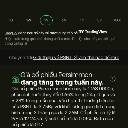
1D
1W
1M
6M
1Y
3Y
MAX
Đăng ký
để có biểu đồ đầy đủ được cung cấp bởi
*Hiệu suất trong quá khứ không phải là một dấu hiệu cho thấy các kết quả
trong tương lai
Chuyển tới:
Giới thiệu về PSN.L >
Làm thế nào để mua? >
Giá cổ phiếu Persimmon
i
đang tăng trong tuần này.
Giá cổ phiếu Persimmon hôm nay là 1,168.0000‎p‎,
phản ánh mức thay đổi ‎0.65‎% trong 24 giờ qua và
‎5.23‎% trong tuần qua. Vốn hoá thị trường hiện tại
của PSN.L là 3.75B‎p‎ với khối lượng giao dịch trung
bình trong 3 tháng qua là 2.26M. Cổ phiếu có tỷ lệ
P/E là 12.24 và tỷ suất cổ tức là 0.05%. Beta của
cổ phiếu là 0.17