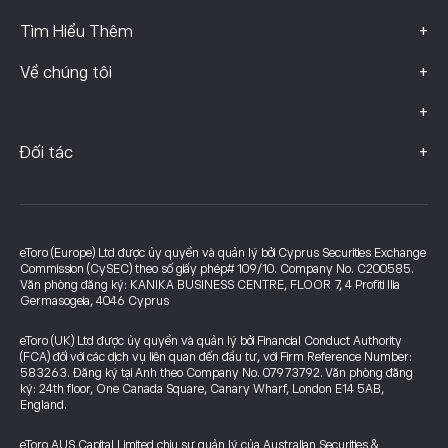
+
Tìm Hiểu Thêm
+
Về chúng tôi
+
+
Đối tác
eToro (Europe) Ltd được ủy quyền và quản lý bởi Cyprus Securities Exchange
Commission (CySEC) theo số giấy phép# 109/10. Company No. C200585.
Văn phòng đăng ký: KANIKA BUSINESS CENTRE, FLOOR 7, 4 Profiti Ilia
Germasogeia, 4046 Cyprus
eToro (UK) Ltd được ủy quyền và quản lý bởi Financial Conduct Authority
(FCA) đối với các dịch vụ liên quan đến đầu tư, với Firm Reference Number:
583263. Đăng ký tại Anh theo Company No. 07973792. Văn phòng đăng
ký: 24th floor, One Canada Square, Canary Wharf, London E14 5AB,
England.
eToro AUS Capital Limited chịu sự quản lý của Australian Securities &