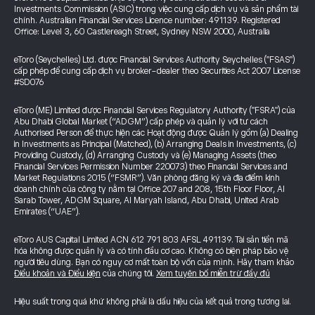
Investments Commission (ASIC) trong việc cung cấp dịch vụ và sản phẩm tài
chính. Australian Financial Services Licence number: 491139. Registered
Office: Level 3, 60 Castlereagh Street, Sydney NSW 2000, Australia
eToro (Seychelles) Ltd. được Financial Services Authority Seychelles ("FSAS")
cấp phép để cung cấp dịch vụ broker-dealer theo Securities Act 2007 License
#SD076
eToro (ME) Limited được Financial Services Regulatory Authority ("FSRA") của
Abu Dhabi Global Market (“ADGM”) cấp phép và quản lý với tư cách
Authorised Person để thực hiện các Hoạt động được Quản lý gồm (a) Dealing
in Investments as Principal (Matched), (b) Arranging Deals in Investments, (c)
Providing Custody, (d) Arranging Custody và (e) Managing Assets (theo
Financial Services Permission Number 220073) theo Financial Services and
Market Regulations 2015 (“FSMR”). Văn phòng đăng ký và địa điểm kinh
doanh chính của công ty nằm tại Office 207 and 208, 15th Floor Floor, Al
Sarab Tower, ADGM Square, Al Maryah Island, Abu Dhabi, United Arab
Emirates (“UAE”).
eToro AUS Capital Limited ACN 612 791 803 AFSL 491139. Tài sản tiền mã
hóa không được quản lý và có tính đầu cơ cao. Không có biện pháp bảo vệ
người tiêu dùng. Bạn có nguy cơ mất toàn bộ vốn của mình. Hãy tham khảo
Điều khoản và Điều kiện
của chúng tôi.
Xem tuyên bố miễn trừ đầy đủ
Hiệu suất trong quá khứ không phải là dấu hiệu của kết quả trong tương lai.