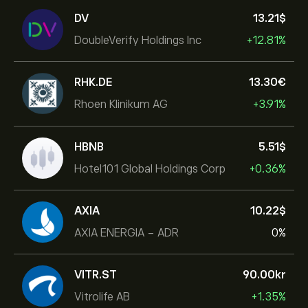
DV
13.21‎$‎
DoubleVerify Holdings Inc
+12.81%
RHK.DE
13.30‎€‎
Rhoen Klinikum AG
+3.91%
HBNB
5.51‎$‎
Hotel101 Global Holdings Corp
+0.36%
AXIA
10.22‎$‎
AXIA ENERGIA - ADR
0%
VITR.ST
90.00‎kr‎
Vitrolife AB
+1.35%