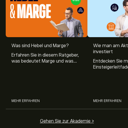
Was sind Hebel und Marge?
Wie man am Akt
investiert
Erfahren Sie in diesem Ratgeber,
was bedeutet Marge und was
Entdecken Sie m
Hebel Trading ist, sowie was ein
Einsteigerleitfad
Hebel bei Aktien bedeutet.
Aktienmarkt inve
Sie, wie die Mär
Trading funktion
MEHR ERFAHREN
MEHR ERFAHREN
Gehen Sie zur Akademie >