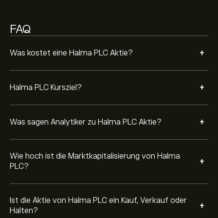
Basierend auf den Empfehlungen von 4 Analysten für
HLMA.L in den letzten 3 Monaten lautet der allgemeine
Konsens: Halten.
FAQ
+
Was kostet eine Halma PLC Aktie?
+
Halma PLC Kursziel?
+
Was sagen Analytiker zu Halma PLC Aktie?
Wie hoch ist die Marktkapitalisierung von Halma
+
PLC?
Ist die Aktie von Halma PLC ein Kauf, Verkauf oder
+
Halten?