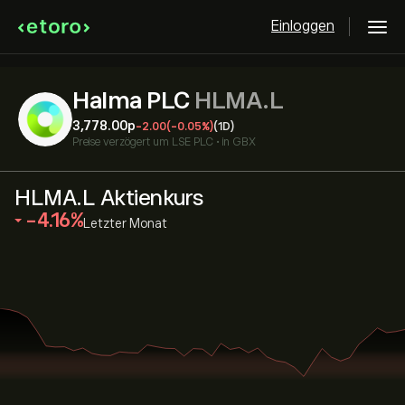
Einloggen
Halma PLC
HLMA.L
3,778.00‎p‎
-2.00
(-0.05%)
(1D)
Preise verzögert um
LSE PLC
•
in GBX
HLMA.L Aktienkurs
‎-4.16‎
Letzter Monat