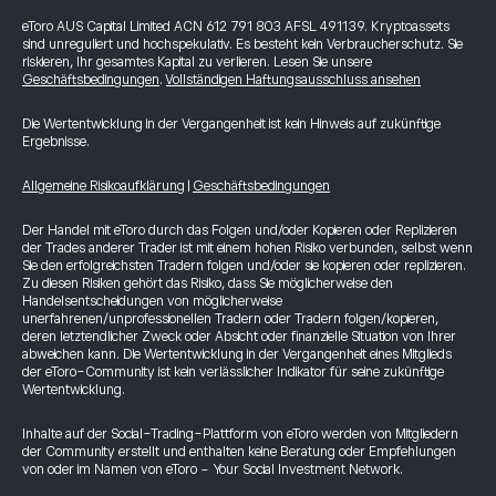
eToro AUS Capital Limited ACN 612 791 803 AFSL 491139. Kryptoassets
sind unreguliert und hochspekulativ. Es besteht kein Verbraucherschutz. Sie
riskieren, Ihr gesamtes Kapital zu verlieren. Lesen Sie unsere
Geschäftsbedingungen
.
Vollständigen Haftungsausschluss ansehen
Die Wertentwicklung in der Vergangenheit ist kein Hinweis auf zukünftige
Ergebnisse.
Allgemeine Risikoaufklärung
|
Geschäftsbedingungen
Der Handel mit eToro durch das Folgen und/oder Kopieren oder Replizieren
der Trades anderer Trader ist mit einem hohen Risiko verbunden, selbst wenn
Sie den erfolgreichsten Tradern folgen und/oder sie kopieren oder replizieren.
Zu diesen Risiken gehört das Risiko, dass Sie möglicherweise den
Handelsentscheidungen von möglicherweise
unerfahrenen/unprofessionellen Tradern oder Tradern folgen/kopieren,
deren letztendlicher Zweck oder Absicht oder finanzielle Situation von Ihrer
abweichen kann. Die Wertentwicklung in der Vergangenheit eines Mitglieds
der eToro-Community ist kein verlässlicher Indikator für seine zukünftige
Wertentwicklung.
Inhalte auf der Social-Trading-Plattform von eToro werden von Mitgliedern
der Community erstellt und enthalten keine Beratung oder Empfehlungen
von oder im Namen von eToro - Your Social Investment Network.