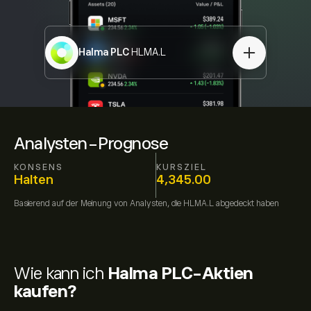
Halma PLC
HLMA.L
Analysten-Prognose
KONSENS
KURSZIEL
Halten
4,345.00
Basierend auf der Meinung von
Analysten, die
HLMA.L
abgedeckt haben
Wie kann ich
Halma PLC-Aktien
kaufen?