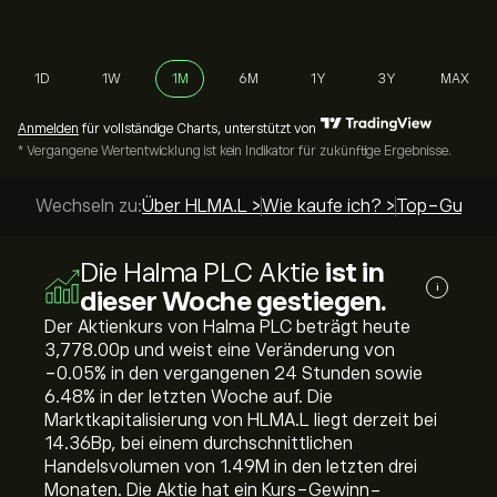
1D
1W
1M
6M
1Y
3Y
MAX
Anmelden
für vollständige Charts, unterstützt von
* Vergangene Wertentwicklung ist kein Indikator für zukünftige Ergebnisse.
Wechseln zu:
Über HLMA.L >
Wie kaufe ich? >
Top-Guides
Die Halma PLC Aktie
ist in
i
dieser Woche gestiegen.
Der Aktienkurs von Halma PLC beträgt heute
3,778.00‎p‎ und weist eine Veränderung von
‎-0.05‎% in den vergangenen 24 Stunden sowie
‎6.48‎% in der letzten Woche auf. Die
Marktkapitalisierung von HLMA.L liegt derzeit bei
14.36B‎p‎, bei einem durchschnittlichen
Handelsvolumen von 1.49M in den letzten drei
Monaten. Die Aktie hat ein Kurs-Gewinn-