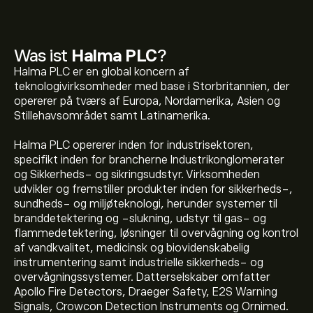
Was ist
Halma PLC
?
Halma PLC er en global koncern af
teknologivirksomheder med base i Storbritannien, der
opererer på tværs af Europa, Nordamerika, Asien og
Stillehavsområdet samt Latinamerika.
Halma PLC opererer inden for industrisektoren,
specifikt inden for brancherne Industrikonglomerater
og Sikkerheds- og sikringsudstyr. Virksomheden
udvikler og fremstiller produkter inden for sikkerheds-,
sundheds- og miljøteknologi, herunder systemer til
branddetektering og -slukning, udstyr til gas- og
flammedetektering, løsninger til overvågning og kontrol
af vandkvalitet, medicinsk og biovidenskabelig
instrumentering samt industrielle sikkerheds- og
overvågningssystemer. Datterselskaber omfatter
Apollo Fire Detectors, Draeger Safety, E2S Warning
Signals, Crowcon Detection Instruments og Ornimed.