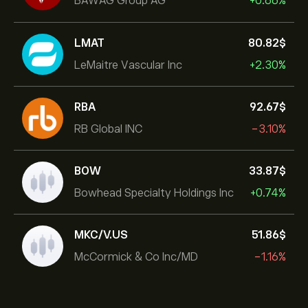
BAWAG Group AG
+0.66%
LMAT
80.82‎$‎
LeMaitre Vascular Inc
+2.30%
RBA
92.67‎$‎
RB Global INC
-3.10%
BOW
33.87‎$‎
Bowhead Specialty Holdings Inc
+0.74%
MKC/V.US
51.86‎$‎
McCormick & Co Inc/MD
-1.16%