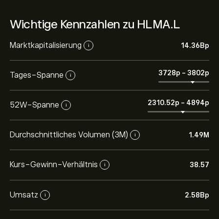
Wichtige Kennzahlen zu HLMA.L
Marktkapitalisierung
14.36B‎p‎
i
3728‎p‎
-
3802‎p‎
Tages-Spanne
i
2310.52‎p‎
-
4894‎p‎
52W-Spanne
i
Durchschnittliches Volumen (3M)
1.49M
i
Kurs-Gewinn-Verhältnis
38.57
i
Umsatz
2.58B‎p‎
i