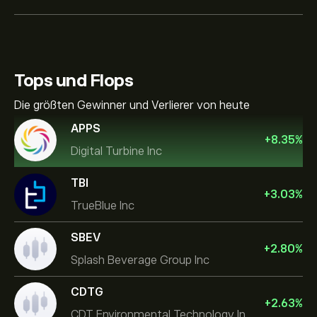
Tops und Flops
Die größten Gewinner und Verlierer von heute
APPS
+
8.35
%
Digital Turbine Inc
TBI
+
3.03
%
TrueBlue Inc
SBEV
+
2.80
%
Splash Beverage Group Inc
CDTG
+
2.63
%
CDT Environmental Technology Investment Holdings L