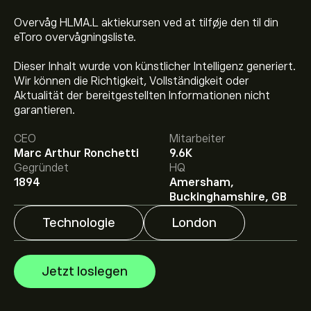
Overvåg HLMA.L aktiekursen ved at tilføje den til din
eToro overvågningsliste.
Dieser Inhalt wurde von künstlicher Intelligenz generiert.
Wir können die Richtigkeit, Vollständigkeit oder
Aktueller HLMA.L Aktienkurs liegt bei 3,778.00‎p‎.
Aktualität der bereitgestellten Informationen nicht
garantieren.
CEO
Mitarbeiter
Das durchschnittliche Kursziel für Halma PLC liegt bei
Marc Arthur Ronchetti
9.6K
3,778.00‎p‎.
Registrieren Sie sich bei eToro
, um
Gegründet
HQ
detaillierte Analystenprognosen und Kursziele zu
1894
Amersham,
erhalten.
Analysten erstellen Prognosen für Halma PLC basierend
Buckinghamshire, GB
auf Markttrends, Finanzberichten und erwartetem
Wachstum. Hier finden Sie die aktuellen Prognosen für
Technologie
London
die weitere Kursentwicklung.
Die Marktkapitalisierung von Halma PLC beträgt
14.36B‎p‎ USD
Jetzt loslegen