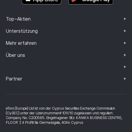
+
Top-Aktien
+
Unterstützung
+
Mehr erfahren
+
Über uns
+
+
Partner
eToro (Europe) Ltd ist von der Cyprus Securities Exchange Commission
(CySEC) unter der Lizenznummer# 109/10 zugelassen und reguliert.
Company No. C200585. Eingetragener Sitz: KANIKA BUSINESS CENTRE,
FLOOR 7, 4 Profiti Ilia Germasogeia, 4046 Cyprus