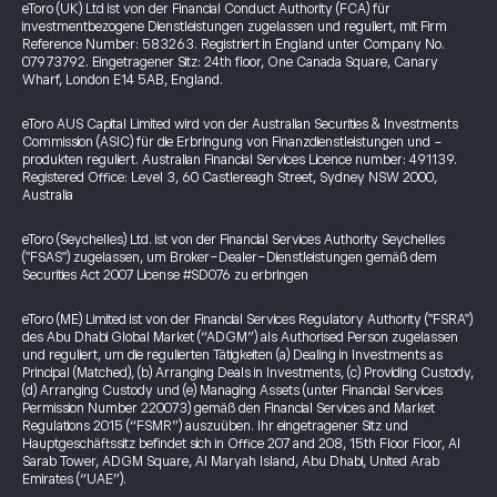
eToro (UK) Ltd ist von der Financial Conduct Authority (FCA) für
investmentbezogene Dienstleistungen zugelassen und reguliert, mit Firm
Reference Number: 583263. Registriert in England unter Company No.
07973792. Eingetragener Sitz: 24th floor, One Canada Square, Canary
Wharf, London E14 5AB, England.
eToro AUS Capital Limited wird von der Australian Securities & Investments
Commission (ASIC) für die Erbringung von Finanzdienstleistungen und -
produkten reguliert. Australian Financial Services Licence number: 491139.
Registered Office: Level 3, 60 Castlereagh Street, Sydney NSW 2000,
Australia
eToro (Seychelles) Ltd. ist von der Financial Services Authority Seychelles
("FSAS") zugelassen, um Broker-Dealer-Dienstleistungen gemäß dem
Securities Act 2007 License #SD076 zu erbringen
eToro (ME) Limited ist von der Financial Services Regulatory Authority ("FSRA")
des Abu Dhabi Global Market (“ADGM”) als Authorised Person zugelassen
und reguliert, um die regulierten Tätigkeiten (a) Dealing in Investments as
Principal (Matched), (b) Arranging Deals in Investments, (c) Providing Custody,
(d) Arranging Custody und (e) Managing Assets (unter Financial Services
Permission Number 220073) gemäß den Financial Services and Market
Regulations 2015 (“FSMR”) auszuüben. Ihr eingetragener Sitz und
Hauptgeschäftssitz befindet sich in Office 207 and 208, 15th Floor Floor, Al
Sarab Tower, ADGM Square, Al Maryah Island, Abu Dhabi, United Arab
Emirates (“UAE”).