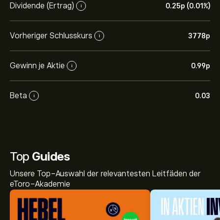
Dividende (Ertrag)
0.25‎p‎ (0.01%)
i
Vorheriger Schlusskurs
3778‎p‎
i
Gewinn je Aktie
0.99‎p‎
i
Beta
0.03
i
Top
Guides
Unsere Top-Auswahl der relevantesten Leitfäden der
eToro-Akademie