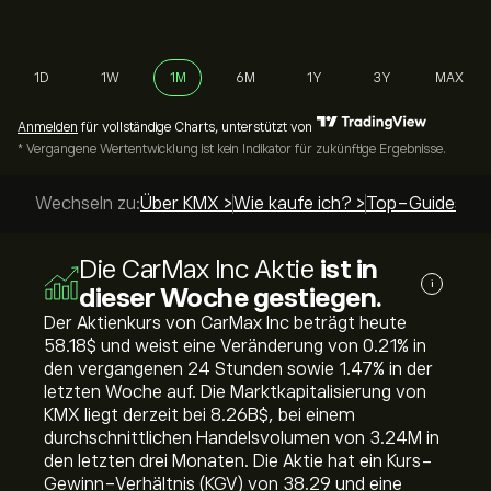
1D
1W
1M
6M
1Y
3Y
MAX
Anmelden
für vollständige Charts, unterstützt von
* Vergangene Wertentwicklung ist kein Indikator für zukünftige Ergebnisse.
Wechseln zu:
Über KMX >
Wie kaufe ich? >
Top-Guides >
Die CarMax Inc Aktie
ist in
i
dieser Woche gestiegen.
Der Aktienkurs von CarMax Inc beträgt heute
58.18‎$‎ und weist eine Veränderung von ‎0.21‎% in
den vergangenen 24 Stunden sowie ‎1.47‎% in der
letzten Woche auf. Die Marktkapitalisierung von
KMX liegt derzeit bei 8.26B‎$‎, bei einem
durchschnittlichen Handelsvolumen von 3.24M in
den letzten drei Monaten. Die Aktie hat ein Kurs-
Gewinn-Verhältnis (KGV) von 38.29 und eine