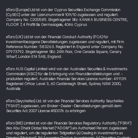
eToro (Europe) Ltd ist von der Cyprus Securities Exchange Commission
(CySEC) unter der Lizenznummer# 109/10 zugelassen und reguliert.
Company No. C200585. Eingetragener Sitz: KANIKA BUSINESS CENTRE,
FLOOR 7, 4 Profiti Ilia Germasogeia, 4046 Cyprus
eToro (UK) Ltd ist von der Financial Conduct Authority (FCA) für
investmentbezogene Dienstleistungen zugelassen und reguliert, mit Firm
Reference Number: 583263. Registriert in England unter Company No.
07973792. Eingetragener Sitz: 24th floor, One Canada Square, Canary
Wharf, London E14 5AB, England.
eToro AUS Capital Limited wird von der Australian Securities & Investments
Commission (ASIC) für die Erbringung von Finanzdienstleistungen und -
produkten reguliert. Australian Financial Services Licence number: 491139.
Registered Office: Level 3, 60 Castlereagh Street, Sydney NSW 2000,
Australia
eToro (Seychelles) Ltd. ist von der Financial Services Authority Seychelles
("FSAS") zugelassen, um Broker-Dealer-Dienstleistungen gemäß dem
Securities Act 2007 License #SD076 zu erbringen
eToro (ME) Limited ist von der Financial Services Regulatory Authority ("FSRA")
des Abu Dhabi Global Market (“ADGM”) als Authorised Person zugelassen
und reguliert, um die regulierten Tätigkeiten (a) Dealing in Investments as