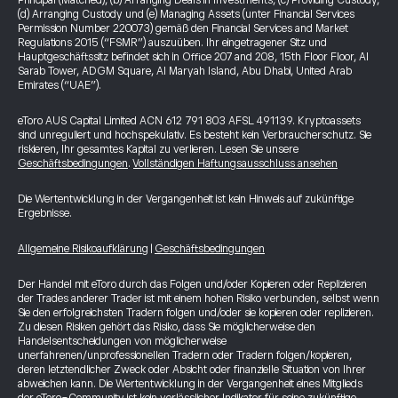
Principal (Matched), (b) Arranging Deals in Investments, (c) Providing Custody,
(d) Arranging Custody und (e) Managing Assets (unter Financial Services
Permission Number 220073) gemäß den Financial Services and Market
Regulations 2015 (“FSMR”) auszuüben. Ihr eingetragener Sitz und
Hauptgeschäftssitz befindet sich in Office 207 and 208, 15th Floor Floor, Al
Sarab Tower, ADGM Square, Al Maryah Island, Abu Dhabi, United Arab
Emirates (“UAE”).
eToro AUS Capital Limited ACN 612 791 803 AFSL 491139. Kryptoassets
sind unreguliert und hochspekulativ. Es besteht kein Verbraucherschutz. Sie
riskieren, Ihr gesamtes Kapital zu verlieren. Lesen Sie unsere
Geschäftsbedingungen
.
Vollständigen Haftungsausschluss ansehen
Die Wertentwicklung in der Vergangenheit ist kein Hinweis auf zukünftige
Ergebnisse.
Allgemeine Risikoaufklärung
|
Geschäftsbedingungen
Der Handel mit eToro durch das Folgen und/oder Kopieren oder Replizieren
der Trades anderer Trader ist mit einem hohen Risiko verbunden, selbst wenn
Sie den erfolgreichsten Tradern folgen und/oder sie kopieren oder replizieren.
Zu diesen Risiken gehört das Risiko, dass Sie möglicherweise den
Handelsentscheidungen von möglicherweise
unerfahrenen/unprofessionellen Tradern oder Tradern folgen/kopieren,
deren letztendlicher Zweck oder Absicht oder finanzielle Situation von Ihrer
abweichen kann. Die Wertentwicklung in der Vergangenheit eines Mitglieds