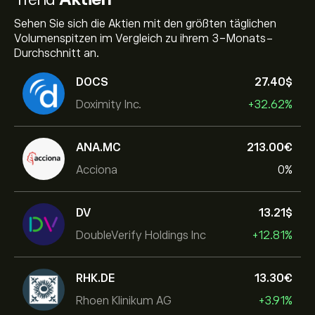
Sehen Sie sich die Aktien mit den größten täglichen
Volumenspitzen im Vergleich zu ihrem 3-Monats-
Durchschnitt an.
DOCS
27.40‎$‎
Doximity Inc.
+32.62%
ANA.MC
213.00‎€‎
Acciona
0%
DV
13.21‎$‎
DoubleVerify Holdings Inc
+12.81%
RHK.DE
13.30‎€‎
Rhoen Klinikum AG
+3.91%