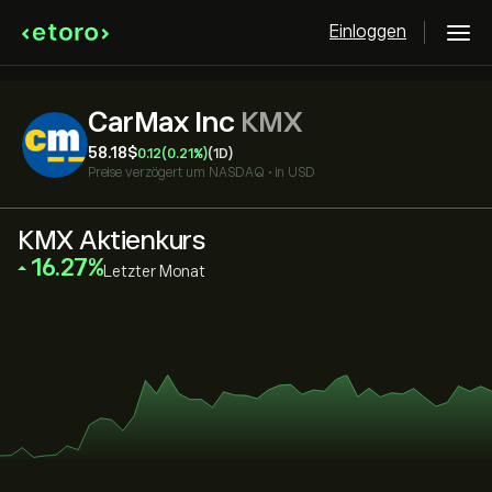
Einloggen
CarMax Inc
KMX
58.18‎$‎
0.12
(0.21%)
(1D)
Preise verzögert um
NASDAQ
•
in USD
KMX Aktienkurs
‎16.27‎
Letzter Monat