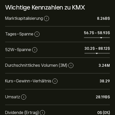
Wichtige Kennzahlen zu KMX
Marktkapitalisierung
8.26B‎$‎
i
56.7‎$‎
-
58.93‎$‎
Tages-Spanne
i
30.2‎$‎
-
88.12‎$‎
52W-Spanne
i
Durchschnittliches Volumen (3M)
3.24M
i
Kurs-Gewinn-Verhältnis
38.29
i
Umsatz
28.19B‎$‎
i
Dividende (Ertrag)
0‎$‎ (0%)
i