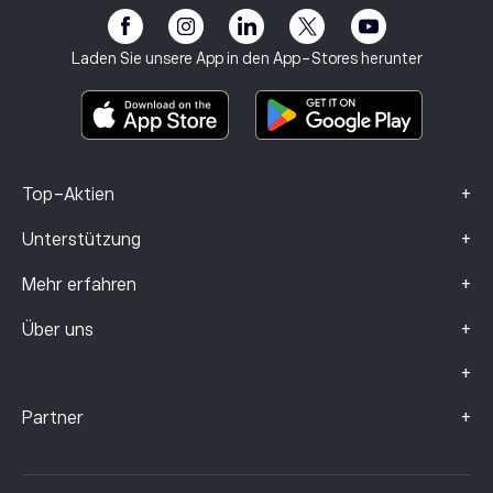
Risikohinweis
eToro Club
Impressum
Geschäftsbedingungen
Anlageversicherung
Laden Sie unsere App in den App-Stores herunter
Basisinformationsblatt
Smart Portfolios
Beschwerdedaten (FCA-Kunden)
+
Top-Aktien
+
Unterstützung
+
Mehr erfahren
+
Über uns
+
+
Partner