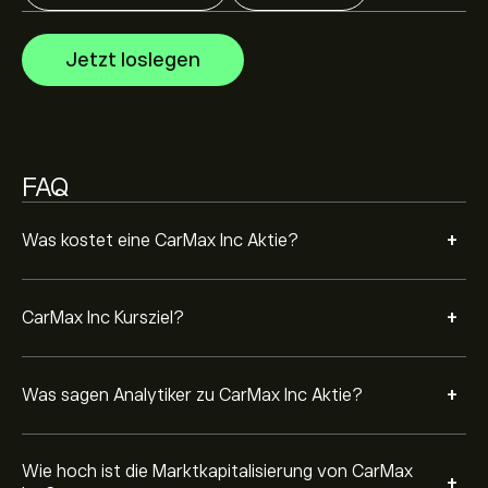
Die Marktkapitalisierung von CarMax Inc beträgt 8.26B‎$‎
USD
Jetzt loslegen
Basierend auf den Empfehlungen von 5 Analysten für
KMX in den letzten 3 Monaten lautet der allgemeine
Konsens: Halten.
FAQ
+
Was kostet eine CarMax Inc Aktie?
+
CarMax Inc Kursziel?
+
Was sagen Analytiker zu CarMax Inc Aktie?
Wie hoch ist die Marktkapitalisierung von CarMax
+