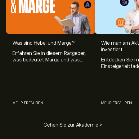
Was sind Hebel und Marge?
Wie man am Akt
investiert
Erfahren Sie in diesem Ratgeber,
was bedeutet Marge und was
Entdecken Sie m
Hebel Trading ist, sowie was ein
Einsteigerleitfad
Hebel bei Aktien bedeutet.
Aktienmarkt inve
Sie, wie die Mär
Trading funktion
MEHR ERFAHREN
MEHR ERFAHREN
Gehen Sie zur Akademie >