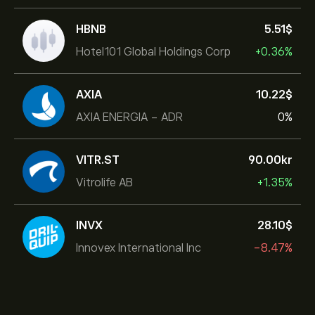
HBNB
5.51‎$‎
Hotel101 Global Holdings Corp
+0.36%
AXIA
10.22‎$‎
AXIA ENERGIA - ADR
0%
VITR.ST
90.00‎kr‎
Vitrolife AB
+1.35%
INVX
28.10‎$‎
Innovex International Inc
-8.47%