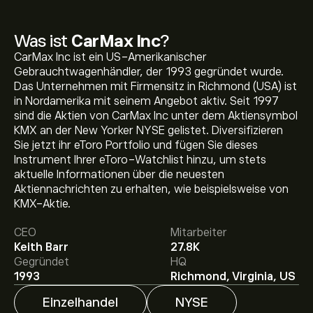
Was ist
CarMax Inc
?
CarMax Inc ist ein US-Amerikanischer
Gebrauchtwagenhändler, der 1993 gegründet wurde.
Das Unternehmen mit Firmensitz in Richmond (USA) ist
in Nordamerika mit seinem Angebot aktiv. Seit 1997
sind die Aktien von CarMax Inc unter dem Aktiensymbol
KMX an der New Yorker NYSE gelistet. Diversifizieren
Sie jetzt ihr eToro Portfolio und fügen Sie dieses
Instrument Ihrer eToro-Watchlist hinzu, um stets
Aktueller KMX Aktienkurs liegt bei 58.18‎$‎.
aktuelle Informationen über die neuesten
Aktiennachrichten zu erhalten, wie beispielsweise von
KMX-Aktie.
Das durchschnittliche Kursziel für CarMax Inc liegt bei
CEO
Mitarbeiter
58.18‎$‎.
Registrieren Sie sich bei eToro
, um detaillierte
Keith Barr
27.8K
Analystenprognosen und Kursziele zu erhalten.
Gegründet
HQ
Analysten erstellen Prognosen für CarMax Inc basierend
1993
Richmond, Virginia, US
auf Markttrends, Finanzberichten und erwartetem
Wachstum. Hier finden Sie die aktuellen Prognosen für
Einzelhandel
NYSE
die weitere Kursentwicklung.