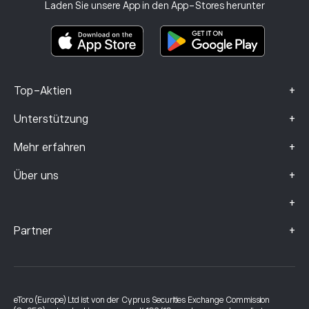
Anlageversicherung
Laden Sie unsere App in den App-Stores herunter
Basisinformationsblatt
Smart Portfolios
Beschwerdedaten (FCA-Kunden)
+
Top-Aktien
+
Unterstützung
+
Mehr erfahren
+
Über uns
+
+
Partner
eToro (Europe) Ltd ist von der Cyprus Securities Exchange Commission