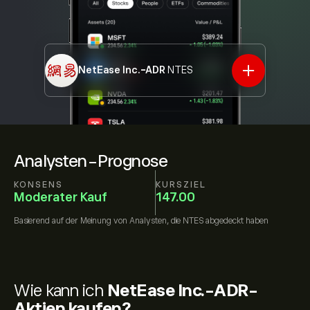
NetEase Inc.-ADR
NTES
Analysten-Prognose
KONSENS
KURSZIEL
Moderater Kauf
147.00
Basierend auf der Meinung von
Analysten, die
NTES
abgedeckt haben
Wie kann ich
NetEase Inc.-ADR-
Aktien kaufen?