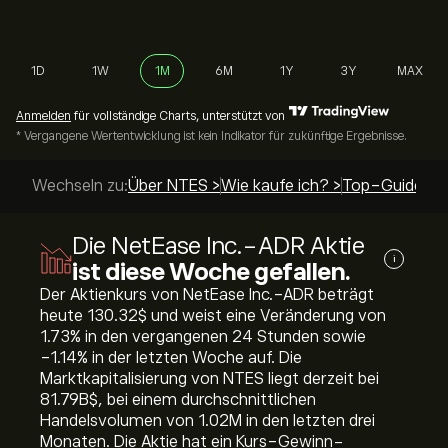
1D
1W
1M
6M
1Y
3Y
MAX
Anmelden
für vollständige Charts, unterstützt von
* Vergangene Wertentwicklung ist kein Indikator für zukünftige Ergebnisse.
Wechseln zu:
Über NTES >
Wie kaufe ich? >
Top-Guides >
Die NetEase Inc.-ADR Aktie
i
ist diese Woche gefallen.
Der Aktienkurs von NetEase Inc.-ADR beträgt
heute 130.32‎$‎ und weist eine Veränderung von
‎1.73‎% in den vergangenen 24 Stunden sowie
‎-1.14‎% in der letzten Woche auf. Die
Marktkapitalisierung von NTES liegt derzeit bei
81.79B‎$‎, bei einem durchschnittlichen
Handelsvolumen von 1.02M in den letzten drei
Monaten. Die Aktie hat ein Kurs-Gewinn-