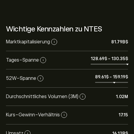
Wichtige Kennzahlen zu NTES
Marktkapitalisierung
81.79B‎$‎
i
128.69‎$‎
-
130.35‎$‎
Tages-Spanne
i
89.61‎$‎
-
159.19‎$‎
52W-Spanne
i
Durchschnittliches Volumen (3M)
1.02M
i
Kurs-Gewinn-Verhältnis
17.15
i
Umsatz
16.12B‎$‎
i