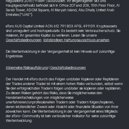
Regulations 2015 (“FSMR”) auszuüben. Ihr eingetragener Sitz und
Hauptgeschäftssitz befindet sich in Office 207 and 208, 15th Floor Floor, Al
Sarab Tower, ADGM Square, Al Maryah Island, Abu Dhabi, United Arab
Emirates (“UAE”).
eToro AUS Capital Limited ACN 612 791 803 AFSL 491139. Kryptoassets
sind unreguliert und hochspekulativ. Es besteht kein Verbraucherschutz. Sie
riskieren, Ihr gesamtes Kapital zu verlieren. Lesen Sie unsere
Geschäftsbedingungen
.
Vollständigen Haftungsausschluss ansehen
Die Wertentwicklung in der Vergangenheit ist kein Hinweis auf zukünftige
Ergebnisse.
Allgemeine Risikoaufklärung
|
Geschäftsbedingungen
Der Handel mit eToro durch das Folgen und/oder Kopieren oder Replizieren
der Trades anderer Trader ist mit einem hohen Risiko verbunden, selbst wenn
Sie den erfolgreichsten Tradern folgen und/oder sie kopieren oder replizieren.
Zu diesen Risiken gehört das Risiko, dass Sie möglicherweise den
Handelsentscheidungen von möglicherweise
unerfahrenen/unprofessionellen Tradern oder Tradern folgen/kopieren,
deren letztendlicher Zweck oder Absicht oder finanzielle Situation von Ihrer
abweichen kann. Die Wertentwicklung in der Vergangenheit eines Mitglieds
der eToro-Community ist kein verlässlicher Indikator für seine zukünftige
Wertentwicklung.