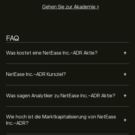
81.79B‎$‎ USD
Gehen Sie zur Akademie >
Basierend auf den Empfehlungen von 3 Analysten für
NTES in den letzten 3 Monaten lautet der allgemeine
Konsens: Moderater Kauf.
FAQ
+
Was kostet eine NetEase Inc.-ADR Aktie?
+
NetEase Inc.-ADR Kursziel?
+
Was sagen Analytiker zu NetEase Inc.-ADR Aktie?
Wie hoch ist die Marktkapitalisierung von NetEase
+
Inc.-ADR?