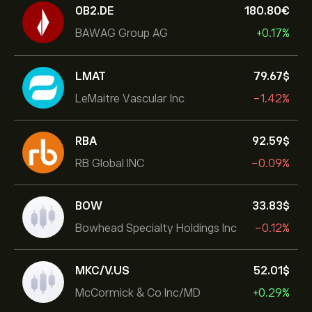
0B2.DE
180.80‎€‎
BAWAG Group AG
+0.17%
LMAT
79.67‎$‎
LeMaitre Vascular Inc
-1.42%
RBA
92.59‎$‎
RB Global INC
-0.09%
BOW
33.83‎$‎
Bowhead Specialty Holdings Inc
-0.12%
MKC/V.US
52.01‎$‎
McCormick & Co Inc/MD
+0.29%