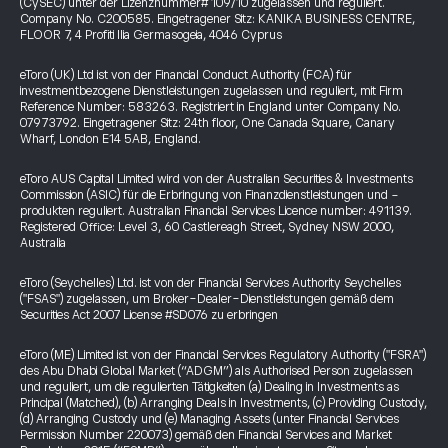
(CySEC) unter der Lizenznummer# 109/10 zugelassen und reguliert.
Company No. C200585. Eingetragener Sitz: KANIKA BUSINESS CENTRE,
FLOOR 7, 4 Profiti Ilia Germasogeia, 4046 Cyprus
eToro (UK) Ltd ist von der Financial Conduct Authority (FCA) für
investmentbezogene Dienstleistungen zugelassen und reguliert, mit Firm
Reference Number: 583263. Registriert in England unter Company No.
07973792. Eingetragener Sitz: 24th floor, One Canada Square, Canary
Wharf, London E14 5AB, England.
eToro AUS Capital Limited wird von der Australian Securities & Investments
Commission (ASIC) für die Erbringung von Finanzdienstleistungen und -
produkten reguliert. Australian Financial Services Licence number: 491139.
Registered Office: Level 3, 60 Castlereagh Street, Sydney NSW 2000,
Australia
eToro (Seychelles) Ltd. ist von der Financial Services Authority Seychelles
("FSAS") zugelassen, um Broker-Dealer-Dienstleistungen gemäß dem
Securities Act 2007 License #SD076 zu erbringen
eToro (ME) Limited ist von der Financial Services Regulatory Authority ("FSRA")
des Abu Dhabi Global Market (“ADGM”) als Authorised Person zugelassen
und reguliert, um die regulierten Tätigkeiten (a) Dealing in Investments as
Principal (Matched), (b) Arranging Deals in Investments, (c) Providing Custody,
(d) Arranging Custody und (e) Managing Assets (unter Financial Services
Permission Number 220073) gemäß den Financial Services and Market