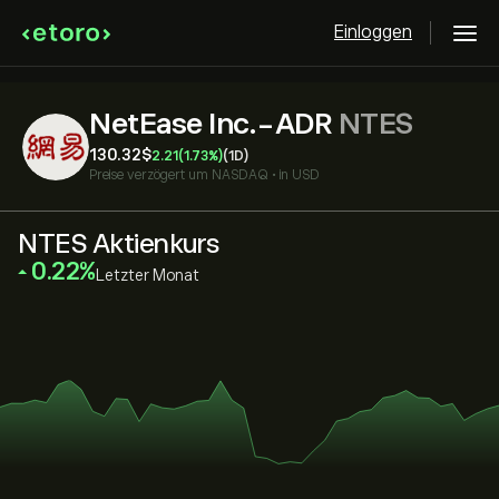
Einloggen
NetEase Inc.-ADR
NTES
130.32‎$‎
2.21
(1.73%)
(1D)
Preise verzögert um
NASDAQ
•
in USD
NTES Aktienkurs
‎0.22‎
Letzter Monat