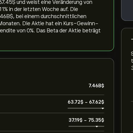
67.45‎$‎ und weist eine Veränderung von
1‎% in der letzten Woche auf. Die
.46B‎$‎, bei einem durchschnittlichen
 Monaten. Die Aktie hat ein Kurs-Gewinn-
rendite von 0%. Das Beta der Aktie beträgt
7.46B‎$‎
63.72‎$‎
-
67.62‎$‎
37.19‎$‎
-
75.35‎$‎