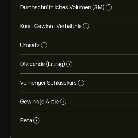
Durchschnittliches Volumen (3M)
i
Kurs-Gewinn-Verhältnis
i
Umsatz
i
Dividende (Ertrag)
i
Vorheriger Schlusskurs
i
Gewinn je Aktie
i
Beta
i