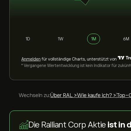
1D
1W
1M
6M
Anmelden
für vollständige Charts, unterstützt von
* Vergangene Wertentwicklung ist kein Indikator für zukünf
Wechseln zu:
Über RAL >
Wie kaufe ich? >
Top-G
Die Ralliant Corp Aktie
ist in