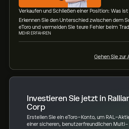
eToro
, um detaillierte Analystenprognosen und K
Verkaufen und Schließen einer Position: Was is
Analysten erstellen Prognosen für Ralliant Corp
Erkennen Sie den Unterschied zwischen dem Sch
Finanzberichten und erwartetem Wachstum. Hier
eToro und vermeiden Sie teure Fehler beim Trad
die weitere Kursentwicklung.
MEHR ERFAHREN
Die Marktkapitalisierung von Ralliant Corp beträ
Gehen Sie zur
Basierend auf den Empfehlungen von 8 Analyste
der allgemeine Konsens: Starker Kauf.
Investieren Sie jetzt in Rallia
Corp
Erstellen Sie ein eToro-Konto, um RAL-Akti
einer sicheren, benutzerfreundlichen Multi-