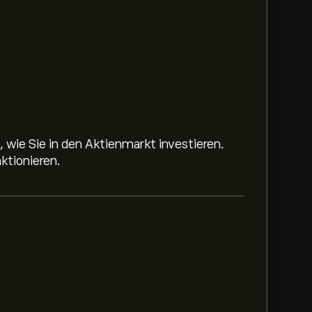
 wie Sie in den Aktienmarkt investieren.
ktionieren.
iegt bei 67.45‎$‎.
Registrieren Sie sich bei