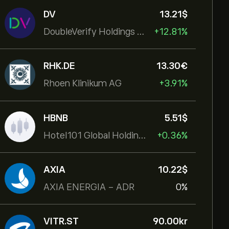
DV
13.21‎$‎
DoubleVerify Holdings Inc
+12.81%
RHK.DE
13.30‎€‎
Rhoen Klinikum AG
+3.91%
HBNB
5.51‎$‎
Hotel101 Global Holdings Corp
+0.36%
AXIA
10.22‎$‎
AXIA ENERGIA - ADR
0%
VITR.ST
90.00‎kr‎