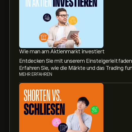
Wie man am Aktienmarkt investiert
Entdecken Sie mit unserem Einsteigerleitfaden,
Erfahren Sie, wie die Märkte und das Trading fun
MEHR ERFAHREN
Aktueller RAL Aktienkurs liegt bei 67.45‎$‎.
Das durchschnittliche Kursziel für Ralliant Corp l