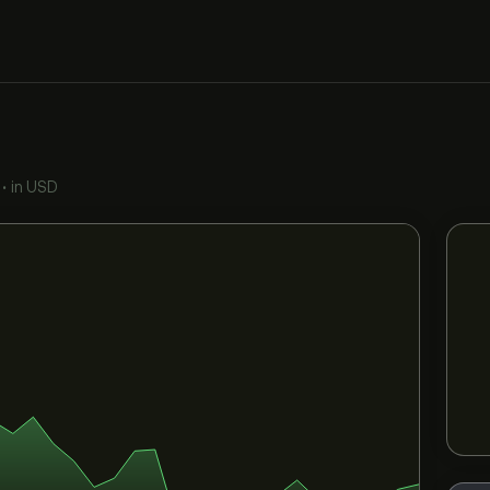
•
in USD