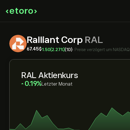
Ralliant Corp
RAL
67.45‎$‎
1.50
(2.27%)
(1D)
•
Preise verzögert um
NASDAQ
RAL Aktienkurs
‎0.19‎
Letzter Monat