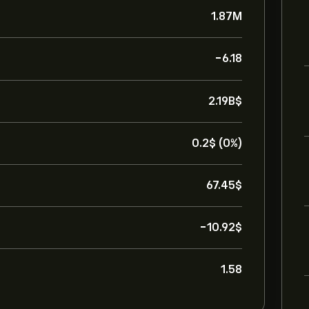
1.87M
-6.18
2.19B‎$‎
0.2‎$‎ (0%)
67.45‎$‎
-10.92‎$‎
1.58