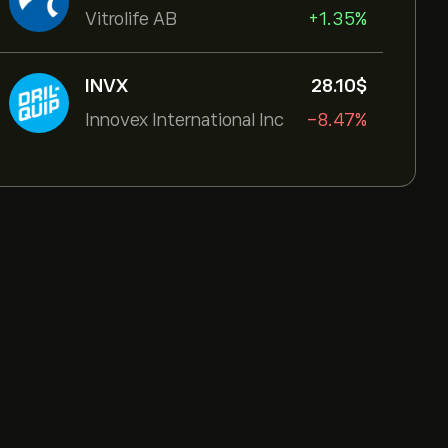
Vitrolife AB
+1.35%
INVX
28.10‎$‎
Innovex International Inc
-8.47%