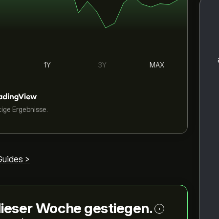
1Y
3Y
MAX
tige Ergebnisse.
uides >
 dieser Woche gestiegen.
i