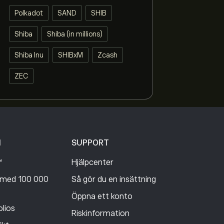
Polkadot
SAND
SHIB
Shiba
Shiba (in millions)
Shiba Inu
SHIBxM
Zcash
ZEC
M
SUPPORT
™
Hjälpcenter
med 100 000
Så gör du en insättning
Öppna ett konto
lios
Riskinformation