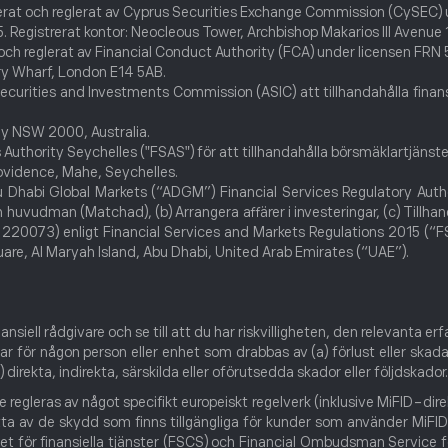
riserat och reglerat av Cyprus Securities Exchange Commission (CySEC)
Registrerat kontor: Neocleous Tower, Archbishop Makarios III Avenue 
at och reglerat av Financial Conduct Authority (FCA) under licensen FR
ry Wharf, London E14 5AB.
ecurities and Investments Commission (ASIC) att tillhandahålla finans
ey NSW 2000, Australia.
ces Authority Seychelles ("FSAS") för att tillhandahålla börsmäklartjän
Providence, Mahe, Seychelles.
bu Dhabi Global Markets (“ADGM”) Financial Services Regulatory Auth
huvudman (Matchad), (b) Arrangera affärer i investeringar, (c) Tillhan
r 220073) enligt Financial Services and Markets Regulations 2015 (“F
uare, Al Maryah Island, Abu Dhabi, United Arab Emirates (“UAE”).
ansiell rådgivare och se till att du har riskvilligheten, den relevanta
för någon person eller enhet som drabbas av (a) förlust eller skada s
) direkta, indirekta, särskilda eller oförutsedda skador eller följdskador.
egleras av något specifikt europeiskt regelverk (inklusive MiFID-direkt
ta av de skydd som finns tillgängliga för kunder som använder MiFID-r
t för finansiella tjänster (FSCS) och Financial Ombudsman Service för