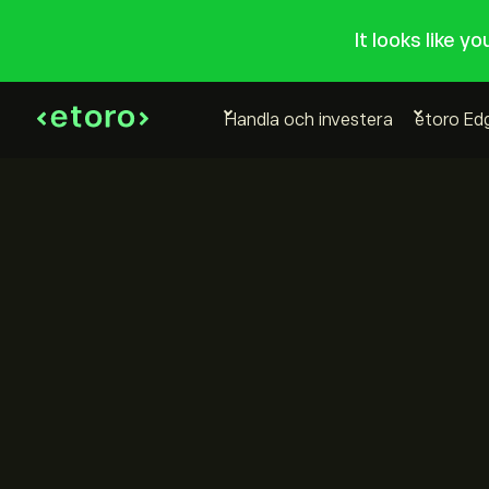
It looks like y
Handla och investera
etoro Ed