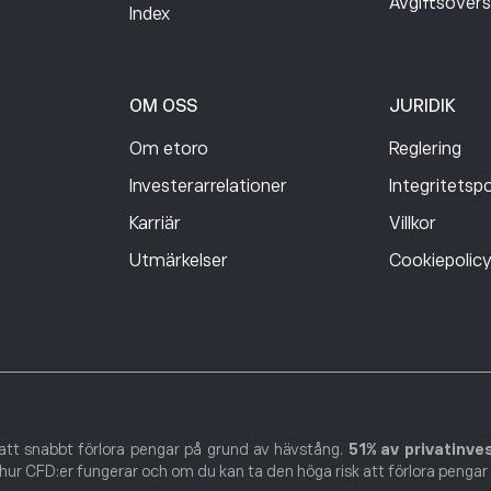
Avgiftsövers
Index
OM OSS
JURIDIK
Om etoro
Reglering
Investerarrelationer
Integritetspo
Karriär
Villkor
Utmärkelser
Cookiepolic
att snabbt förlora pengar på grund av hävstång.
51% av privatinve
ur CFD:er fungerar och om du kan ta den höga risk att förlora pengar