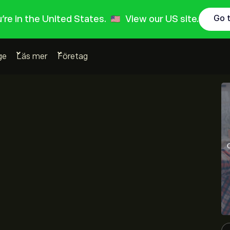
ou're in the United States.
View our US site.
Go 
ge
Läs mer
Företag