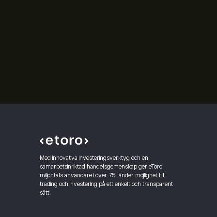
Med innovativa investeringsverktyg och en
samarbetsinriktad handelsgemenskap ger eToro
miljontals användare i över 75 länder möjlighet till
trading och investering på ett enkelt och transparent
sätt.