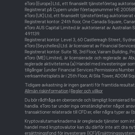
eToro (Europe) Ltd., ett finansiellt tjänsteföretag aukto
Registrerat på Cypern under företagsnummer HE 200585. 
eToro (UK) Ltd, ett finansiellt tjänsteföretag auktoriser
Registrerat kontor: 24th floor, One Canada Square, Cana
eToro AUS Capital Limited är auktoriserat av Australian S
491139.
Registrerat kontor: Level 3, 60 Castlereagh Street, Sydn
eToro (Seychelles) Ltd. är licensierat av Financial Servi
Registrerat kontor: Suite 18, 3rd Floor, Vairam Building, 
eToro (ME) Limited, är licensierade och reglerade av A
reglerade aktiviteterna (a) Handel med investeringar som 
tillgångar (under Financial Services Permissions Numbe
verksamhetsplats är i 25th Floor, Al Sila Tower, ADGM Sq
Tidigare avkastning är ingen garanti för framtida resultat
Allmän riskinformation
|
Regler och villkor
Du bör rådfråga en oberoende och lämpligt licensierad fin
handla. eToro tar under inga omständigheter något ansvar 
transaktioner relaterade till CFD:er, eller några typer av (b
Kryptovalutamarknaderna är oreglerade tjänster som inte r
handel med kryptovalutor kan du därför inte att dra nyt
ersättningsfond för investerare (ICF)/Ersättningssysteme