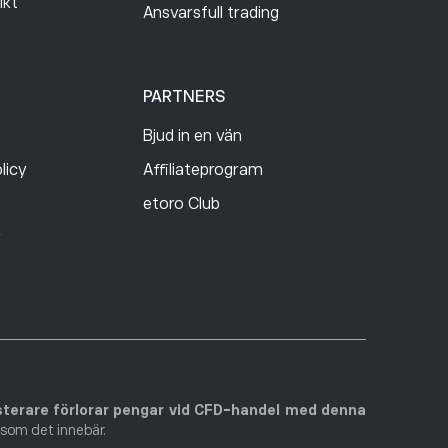
ikt
Ansvarsfull trading
PARTNERS
Bjud in en vän
licy
Affiliateprogram
etoro Club
y
sterare förlorar pengar vid CFD-handel med denna
 som det innebär.