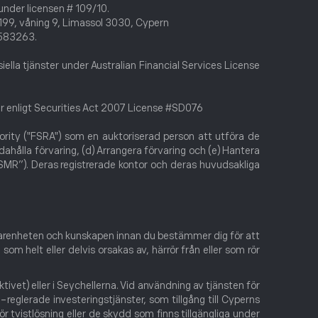
 under licensen # 109/10.
199, våning 9, Limassol 3030, Cypern
N 583263.
iella tjänster under Australian Financial Services License
ster enligt Securities Act 2007 License #SD076
ority ("FSRA") som en auktoriserad person att utföra de
dahålla förvaring, (d) Arrangera förvaring och (e) Hantera
SMR”). Deras registrerade kontor och deras huvudsakliga
 erfarenheten och kunskapen innan du bestämmer dig för att
om helt eller delvis orsakas av, härrör från eller som rör
ivet) eller i Seychellerna. Vid användning av tjänsten för
eglerade investeringstjänster, som tillgång till Cyperns
 tvistlösning eller de skydd som finns tillgängliga under