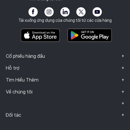
Học viện
Chương trình liên kết
Khả năng tiếp cận
Công bố rủi ro
eToro Club
Dấu ấn
Điều khoản & Điều kiện
Bảo hiểm đầu tư
Tải xuống ứng dụng của chúng tôi từ các cửa hàng
Tài Liệu Thông Tin Quan Trọng
Smart Portfolios
Dữ liệu khiếu nại (Khách hàng FCA)
+
Cổ phiếu hàng đầu
+
Hỗ trợ
+
Tìm Hiểu Thêm
+
Về chúng tôi
+
+
Đối tác