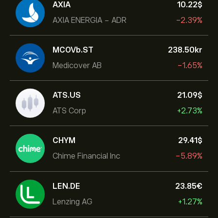
AXIA
10.22‎$‎
AXIA ENERGIA - ADR
-2.39%
MCOVb.ST
238.50‎kr‎
Medicover AB
-1.65%
ATS.US
21.09‎$‎
ATS Corp
+2.73%
CHYM
29.41‎$‎
Chime Financial Inc
-5.89%
LEN.DE
23.85‎€‎
Lenzing AG
+1.27%