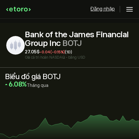
Đăng nhập
Bank of the James Financial
Group Inc
BOTJ
27.05‎$‎
-0.04
(-0.15%)
(1D)
Giá cả trì hoãn
NASDAQ
•
bằng USD
Biểu đồ giá BOTJ
‎6.08‎
Tháng qua