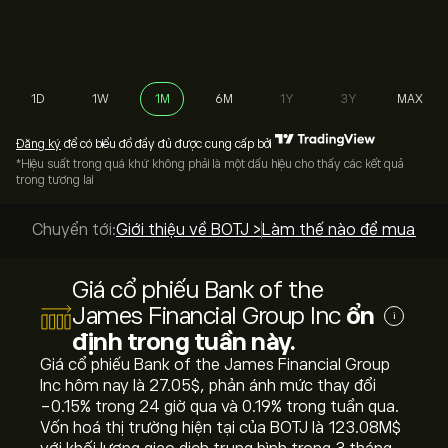
1D
1W
1M
6M
1Y
3Y
MAX
Đăng ký
để có biểu đồ đầy đủ được cung cấp bởi
*Hiệu suất trong quá khứ không phải là một dấu hiệu cho thấy các kết quả
trong tương lai
Chuyển tới:
Giới thiệu về BOTJ >
Làm thế nào để mua? >
Giá cổ phiếu Bank of the
James Financial Group Inc
ổn
i
định trong tuần này.
Giá cổ phiếu Bank of the James Financial Group
Inc hôm nay là 27.05‎$‎, phản ánh mức thay đổi
‎-0.15‎% trong 24 giờ qua và ‎0.19‎% trong tuần qua.
Vốn hoá thị trường hiện tại của BOTJ là 123.08M‎$‎