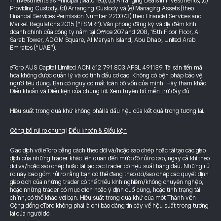
in Investments as Principal (Matched), (b) Arranging Deals in Investments, (c)
Providing Custody, (d) Arranging Custody và (e) Managing Assets (theo
Financial Services Permission Number 220073) theo Financial Services and
Market Regulations 2015 (“FSMR”). Văn phòng đăng ký và địa điểm kinh
doanh chính của công ty nằm tại Office 207 and 208, 15th Floor Floor, Al
Sarab Tower, ADGM Square, Al Maryah Island, Abu Dhabi, United Arab
Emirates (“UAE”).
eToro AUS Capital Limited ACN 612 791 803 AFSL 491139. Tài sản tiền mã
hóa không được quản lý và có tính đầu cơ cao. Không có biện pháp bảo vệ
người tiêu dùng. Bạn có nguy cơ mất toàn bộ vốn của mình. Hãy tham khảo
Điều khoản và Điều kiện
của chúng tôi.
Xem tuyên bố miễn trừ đầy đủ
Hiệu suất trong quá khứ không phải là dấu hiệu của kết quả trong tương lai.
Công bố rủi ro chung
|
Điều khoản & Điều kiện
Giao dịch với eToro bằng cách theo dõi và/hoặc sao chép hoặc tái tạo các giao
dịch của những trader khác liên quan đến mức độ rủi ro cao, ngay cả khi theo
dõi và/hoặc sao chép hoặc tái tạo các trader có hiệu suất hàng đầu. Những rủi
ro này bao gồm rủi ro rằng bạn có thể đang theo dõi/sao chép các quyết định
giao dịch của những trader có thể thiếu kinh nghiệm/không chuyên nghiệp,
hoặc những trader có mục đích hoặc ý định cuối cùng, hoặc tình trạng tài
chính, có thể khác với bạn. Hiệu suất trong quá khứ của một Thành viên
Cộng đồng eToro không phải là chỉ báo đáng tin cậy về hiệu suất trong tương
lai của người đó.