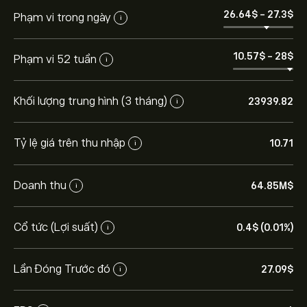
26.64‎$‎
-
27.3‎$‎
Phạm vi trong ngày
i
10.57‎$‎
-
28‎$‎
Phạm vi 52 tuần
i
Khối lượng trung hình (3 tháng)
23939.82
i
Tỷ lệ giá trên thu nhập
10.71
i
Doanh thu
64.85M‎$‎
i
Giá BOTJ hôm nay là 27.05‎$‎.
Cổ tức (Lợi suất)
0.4‎$‎ (0.01%)
i
Giá mục tiêu trung bình của Bank of the James
Financial Group Inc là 27.05‎$‎.
Tạo tài khoản
eToro để
Lần Đóng Trước đó
27.09‎$‎
i
biết dự báo chi tiết của chuyên gia và giá mục tiêu.