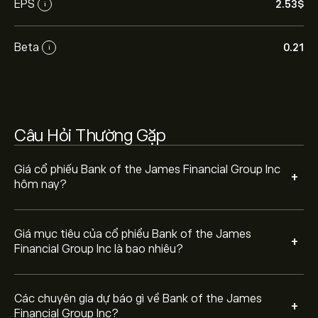
EPS
2.53‎$‎
i
Các chuyên gia dự báo giá Bank of the James Financial
Group Inc dựa trên xu hướng thị trường, báo cáo tài
chính và dự kiến tăng trưởng. Hãy kiểm tra dự báo mới
Beta
0.21
i
nhất về giá tương lai.
Vốn hóa thị trường của Bank of the James Financial
Group Inc là 123.08M‎$‎
Câu Hỏi Thường Gặp
Giá cổ phiếu Bank of the James Financial Group Inc
+
hôm nay?
Giá mục tiêu của cổ phiểu Bank of the James
+
Financial Group Inc là bao nhiêu?
Các chuyên gia dự báo gì về Bank of the James
+
Financial Group Inc?