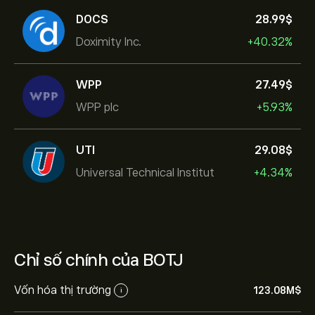
DOCS
28.99‎$‎
Doximity Inc.
+40.32%
WPP
27.49‎$‎
WPP plc
+5.93%
UTI
29.08‎$‎
Universal Technical Institut
+4.34%
Chỉ số chính của BOTJ
Vốn hóa thị trường
123.08M‎$‎
i