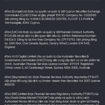
eToro (Europe) Ltd được ủy quyền và quản lý bởi Cyprus Securities Exchange
Commission (CySEC) theo số giấy phép# 109/10. Company No. C200585.
Văn phòng đăng ký: KANIKA BUSINESS CENTRE, FLOOR 7, 4 Profiti Ilia
Germasogeia, 4046 Cyprus
eToro (UK) Ltd được ủy quyền và quản lý bởi Financial Conduct Authority
(FCA) đối với các dịch vụ liên quan đến đầu tư, với Firm Reference Number:
583263. Đăng ký tại Anh theo Company No. 07973792. Văn phòng đăng
ký: 24th floor, One Canada Square, Canary Wharf, London E14 5AB,
England.
eToro AUS Capital Limited chịu sự quản lý của Australian Securities &
Investments Commission (ASIC) trong việc cung cấp dịch vụ và sản phẩm tài
chính. Australian Financial Services Licence number: 491139. Registered
Office: Level 3, 60 Castlereagh Street, Sydney NSW 2000, Australia
eToro (Seychelles) Ltd. được Financial Services Authority Seychelles ("FSAS")
cấp phép để cung cấp dịch vụ broker-dealer theo Securities Act 2007 License
#SD076
eToro (ME) Limited được Financial Services Regulatory Authority ("FSRA") của
Abu Dhabi Global Market (“ADGM”) cấp phép và quản lý với tư cách
Authorised Person để thực hiện các Hoạt động được Quản lý gồm (a) Dealing