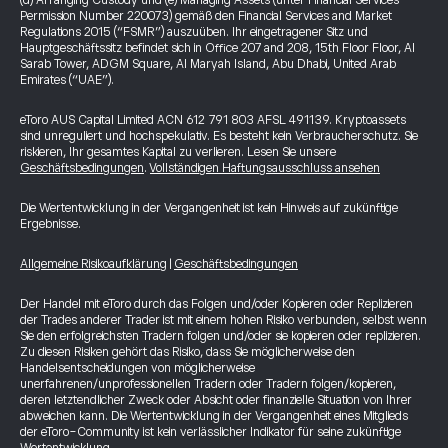
(d) Arranging Custody und (e) Managing Assets (unter Financial Services
Permission Number 220073) gemäß den Financial Services and Market
Regulations 2015 (“FSMR”) auszuüben. Ihr eingetragener Sitz und
Hauptgeschäftssitz befindet sich in Office 207 and 208, 15th Floor Floor, Al
Sarab Tower, ADGM Square, Al Maryah Island, Abu Dhabi, United Arab
Emirates (“UAE”).
eToro AUS Capital Limited ACN 612 791 803 AFSL 491139. Kryptoassets
sind unreguliert und hochspekulativ. Es besteht kein Verbraucherschutz. Sie
riskieren, Ihr gesamtes Kapital zu verlieren. Lesen Sie unsere
Geschäftsbedingungen
.
Vollständigen Haftungsausschluss ansehen
Die Wertentwicklung in der Vergangenheit ist kein Hinweis auf zukünftige
Ergebnisse.
Allgemeine Risikoaufklärung
|
Geschäftsbedingungen
Der Handel mit eToro durch das Folgen und/oder Kopieren oder Replizieren
der Trades anderer Trader ist mit einem hohen Risiko verbunden, selbst wenn
Sie den erfolgreichsten Tradern folgen und/oder sie kopieren oder replizieren.
Zu diesen Risiken gehört das Risiko, dass Sie möglicherweise den
Handelsentscheidungen von möglicherweise
unerfahrenen/unprofessionellen Tradern oder Tradern folgen/kopieren,
deren letztendlicher Zweck oder Absicht oder finanzielle Situation von Ihrer
abweichen kann. Die Wertentwicklung in der Vergangenheit eines Mitglieds
der eToro-Community ist kein verlässlicher Indikator für seine zukünftige