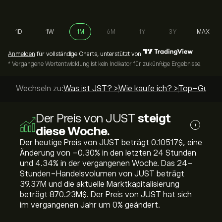
1D
1W
1M
6M
1Y
3Y
MAX
Anmelden
für vollständige Charts, unterstützt von
* Vergangene Wertentwicklung ist kein Indikator für zukünftige Ergebnisse.
Wechseln zu:
Was ist JST? >
Wie kaufe ich? >
Top-Guides
Der Preis von JUST
steigt
i
diese Woche.
Der heutige Preis von JUST beträgt 0.10517‎$‎, eine
Änderung von ‎-0.30‎% in den letzten 24 Stunden
und ‎4.34‎% in der vergangenen Woche. Das 24-
Stunden-Handelsvolumen von JUST beträgt
39.37M und die aktuelle Marktkapitalisierung
beträgt 870.23M‎$‎. Der Preis von JUST hat sich
im vergangenen Jahr um ‎0‎% geändert.