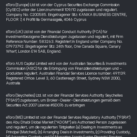
eToro (Europe) Ltd ist von der Cyprus Securities Exchange Commission
(CySEC) unter der Lizenznummer# 109/10 zugelassen und reguliert.
Company No. C200585. Eingetragener Sitz: KANIKA BUSINESS CENTRE,
FLOOR 7, 4 Profiti Ilia Germasogeia, 4046 Cyprus
eToro (UK) Ltd ist von der Financial Conduct Authority (FCA) für
investmentbezogene Dienstleistungen zugelassen und reguliert, mit Firm
Reference Number: 583263. Registriert in England unter Company No.
07973792. Eingetragener Sitz: 24th floor, One Canada Square, Canary
Wharf, London E14 5AB, England.
eToro AUS Capital Limited wird von der Australian Securities & Investments
Commission (ASIC) für die Erbringung von Finanzdienstleistungen und -
produkten reguliert. Australian Financial Services Licence number: 491139.
Registered Office: Level 3, 60 Castlereagh Street, Sydney NSW 2000,
Australia
eToro (Seychelles) Ltd. ist von der Financial Services Authority Seychelles
("FSAS") zugelassen, um Broker-Dealer-Dienstleistungen gemäß dem
Securities Act 2007 License #SD076 zu erbringen
eToro (ME) Limited ist von der Financial Services Regulatory Authority ("FSRA")
des Abu Dhabi Global Market (“ADGM”) als Authorised Person zugelassen
und reguliert, um die regulierten Tätigkeiten (a) Dealing in Investments as
Principal (Matched), (b) Arranging Deals in Investments, (c) Providing Custody,