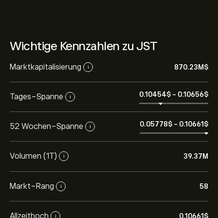
Wichtige Kennzahlen zu JST
Marktkapitalisierung
870.23M‎$‎
i
0.10454‎$‎
-
0.10656‎$‎
Tages-Spanne
i
0.05778‎$‎
-
0.10661‎$‎
52 Wochen-Spanne
i
Volumen (1T)
39.37M
i
Markt-Rang
58
i
Allzeithoch
0.10661‎$‎
i