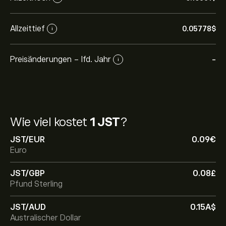
Allzeittief
0.05778‎$‎
i
Preisänderungen - lfd. Jahr
-
i
Wie viel kostet
1 JST
?
JST/EUR
0.09‎€‎
Euro
JST/GBP
0.08‎£‎
Pfund Sterling
JST/AUD
0.15‎A$‎
Australischer Dollar