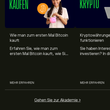
Der aktuelle Preis von JST beträgt 0.10517‎$‎ USD
Wie man zum ersten Mal Bitcoin
Kryptowährungen
kauft
funktionieren
Erfahren Sie, wie man zum
Sie haben Intere
Die Marktkapitalisierung von JUST beträgt 870.23M‎$‎
ersten Mal Bitcoin kauft, wie Sie
investieren? In 
USD
Ihr Krypto sicher aufbewahren
erklärt eToro Ihn
und wo Sie verlässliche
Grundlagen sowi
Allzeithoch von JUST liegt bei 0.10661‎$‎ USD
Informationen über Bitcoin
Mining und eini
finden.
MEHR ERFAHREN
MEHR ERFAHREN
JUST hat ein 24-Stunden-Tradingvolumen von
39.37M
Gehen Sie zur Akademie >