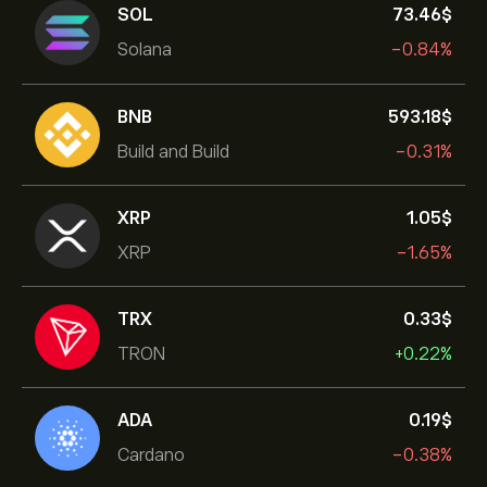
SOL
73.46‎$‎
Solana
-0.84%
BNB
593.18‎$‎
Build and Build
-0.31%
XRP
1.05‎$‎
XRP
-1.65%
TRX
0.33‎$‎
TRON
+0.22%
ADA
0.19‎$‎
Cardano
-0.38%