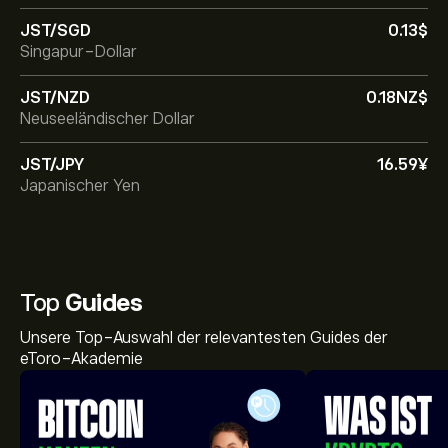
JST/SGD
0.13‎$‎
Singapur-Dollar
JST/NZD
0.18‎NZ$‎
Neuseeländischer Dollar
JST/JPY
16.59‎¥‎
Japanischer Yen
Top
Guides
Unsere Top-Auswahl der relevantesten Guides der
eToro-Akademie