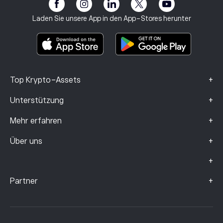
eToro Club
Impressum
Geschäftsbedingungen
Anlageversicherung
Laden Sie unsere App in den App-Stores herunter
Basisinformationsblatt
Smart Portfolios
Beschwerdedaten (FCA-Kunden)
+
Top Krypto-Assets
+
Unterstützung
+
Mehr erfahren
+
Über uns
+
+
Partner