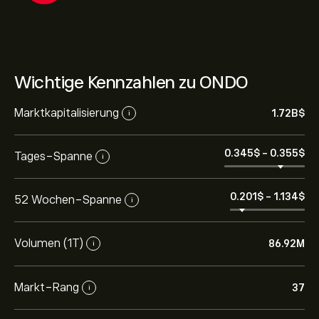
Wichtige Kennzahlen zu ONDO
Marktkapitalisierung
1.72B‎$‎
i
0.345‎$‎
-
0.355‎$‎
Tages-Spanne
i
0.201‎$‎
-
1.134‎$‎
52 Wochen-Spanne
i
Volumen (1T)
86.92M
i
Markt-Rang
37
i