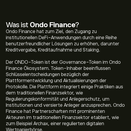
Was ist
Ondo Finance
?
Ondo Finance hat zum Ziel, den Zugang zu
institutionellen DeFi-Anwendungen durch eine Reihe
benutzerfreundlicher Lösungen zu erhöhen, darunter
Kreditvergabe, Kreditaufnahme und Staking.
Der ONDO-Token ist der Governance-Token im Ondo
Finance Ökosystem. Token-Inhaber beeinflussen
Schlüsselentscheidungen bezüglich der
Plattformentwicklung und Aktualisierungen der
Protokolle. Die Plattform integriert einige Praktiken aus
Der aktuelle Preis von ONDO beträgt 0.352‎$‎ USD
dem traditionellen Finanzsektor, wie
Regulierungskonformität und Anlegerschutz, um
Institutionen und versierte Anleger anzusprechen. Ondo
Finance hat Partnerschaften mit prominenten
Die Marktkapitalisierung von Ondo Finance beträgt
Akteuren im traditionellen Finanzsektor etabliert, wie
1.72B‎$‎ USD
zum Beispiel Archax, einer regulierten digitalen
Wertpapierbörse.