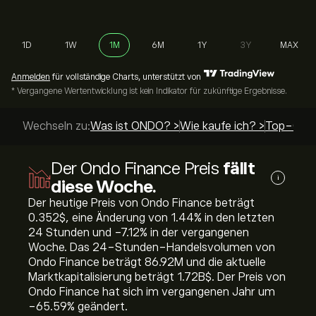
1D
1W
1M
6M
1Y
3Y
MAX
Anmelden
für vollständige Charts, unterstützt von
* Vergangene Wertentwicklung ist kein Indikator für zukünftige Ergebnisse.
Wechseln zu:
Was ist ONDO? >
Wie kaufe ich? >
Top-Guid
Der Ondo Finance Preis
fällt
i
diese Woche.
Der heutige Preis von Ondo Finance beträgt
0.352‎$‎, eine Änderung von ‎1.44‎% in den letzten
24 Stunden und ‎-7.12‎% in der vergangenen
Woche. Das 24-Stunden-Handelsvolumen von
Ondo Finance beträgt 86.92M und die aktuelle
Marktkapitalisierung beträgt 1.72B‎$‎. Der Preis von
Ondo Finance hat sich im vergangenen Jahr um
‎-65.59‎% geändert.