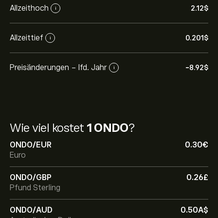
Allzeithoch
2.12‎$‎
i
Allzeittief
0.201‎$‎
i
Preisänderungen - lfd. Jahr
-8.92‎$‎
i
Wie viel kostet
1 ONDO
?
ONDO/EUR
0.30‎€‎
Euro
ONDO/GBP
0.26‎£‎
Pfund Sterling
ONDO/AUD
0.50‎A$‎