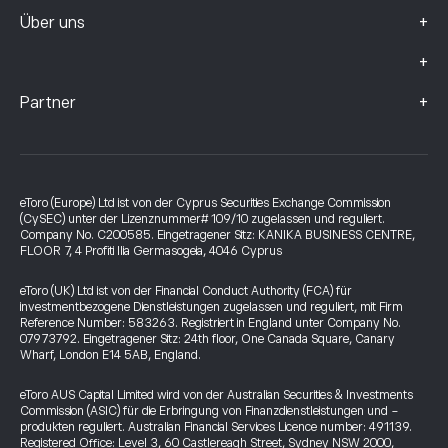
+
Über uns
+
+
Partner
eToro (Europe) Ltd ist von der Cyprus Securities Exchange Commission
(CySEC) unter der Lizenznummer# 109/10 zugelassen und reguliert.
Company No. C200585. Eingetragener Sitz: KANIKA BUSINESS CENTRE,
FLOOR 7, 4 Profiti Ilia Germasogeia, 4046 Cyprus
eToro (UK) Ltd ist von der Financial Conduct Authority (FCA) für
investmentbezogene Dienstleistungen zugelassen und reguliert, mit Firm
Reference Number: 583263. Registriert in England unter Company No.
07973792. Eingetragener Sitz: 24th floor, One Canada Square, Canary
Wharf, London E14 5AB, England.
eToro AUS Capital Limited wird von der Australian Securities & Investments
Commission (ASIC) für die Erbringung von Finanzdienstleistungen und -
produkten reguliert. Australian Financial Services Licence number: 491139.
Registered Office: Level 3, 60 Castlereagh Street, Sydney NSW 2000,