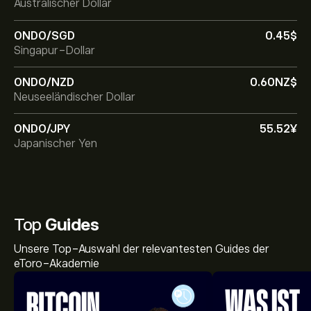
Australischer Dollar
ONDO/SGD
0.45‎$‎
Singapur-Dollar
ONDO/NZD
0.60‎NZ$‎
Neuseeländischer Dollar
ONDO/JPY
55.52‎¥‎
Japanischer Yen
Top
Guides
Unsere Top-Auswahl der relevantesten Guides der
eToro-Akademie