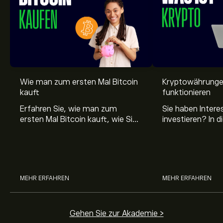
Wie man zum ersten Mal Bitcoin
Kryptowährungen
kauft
funktionieren
Erfahren Sie, wie man zum
Sie haben Intere
ersten Mal Bitcoin kauft, wie Sie
investieren? In 
Ihr Krypto sicher aufbewahren
erklärt eToro Ihn
und wo Sie verlässliche
Grundlagen sowi
Informationen über Bitcoin
Mining und eini
finden.
MEHR ERFAHREN
MEHR ERFAHREN
Gehen Sie zur Akademie >