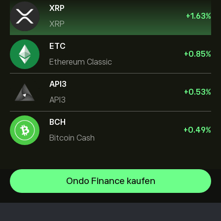
XRP
+
1.63
%
XRP
ETC
+
0.85
%
Ethereum Classic
API3
+
0.53
%
API3
BCH
+
0.49
%
Bitcoin Cash
Ondo Finance kaufen
Bitcoin
Ethereum
Hilfezentrum
Bitcoin Cash
Einzahlungen