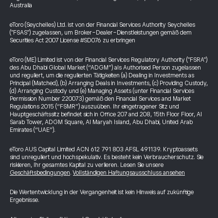
Australia
eToro (Seychelles) Ltd. ist von der Financial Services Authority Seychelles
("FSAS") zugelassen, um Broker-Dealer-Dienstleistungen gemäß dem
Securities Act 2007 License #SD076 zu erbringen
eToro (ME) Limited ist von der Financial Services Regulatory Authority ("FSRA")
des Abu Dhabi Global Market (“ADGM”) als Authorised Person zugelassen
und reguliert, um die regulierten Tätigkeiten (a) Dealing in Investments as
Principal (Matched), (b) Arranging Deals in Investments, (c) Providing Custody,
(d) Arranging Custody und (e) Managing Assets (unter Financial Services
Permission Number 220073) gemäß den Financial Services and Market
Regulations 2015 (“FSMR”) auszuüben. Ihr eingetragener Sitz und
Hauptgeschäftssitz befindet sich in Office 207 and 208, 15th Floor Floor, Al
Sarab Tower, ADGM Square, Al Maryah Island, Abu Dhabi, United Arab
Emirates (“UAE”).
eToro AUS Capital Limited ACN 612 791 803 AFSL 491139. Kryptoassets
sind unreguliert und hochspekulativ. Es besteht kein Verbraucherschutz. Sie
riskieren, Ihr gesamtes Kapital zu verlieren. Lesen Sie unsere
Geschäftsbedingungen
.
Vollständigen Haftungsausschluss ansehen
Die Wertentwicklung in der Vergangenheit ist kein Hinweis auf zukünftige
Ergebnisse.