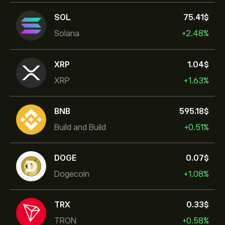
SOL
75.41‎$‎
Solana
+2.48%
XRP
1.04‎$‎
XRP
+1.63%
BNB
595.18‎$‎
Build and Build
+0.51%
DOGE
0.07‎$‎
Dogecoin
+1.08%
TRX
0.33‎$‎
TRON
+0.58%