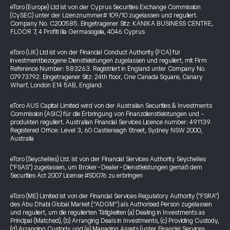
eToro (Europe) Ltd ist von der Cyprus Securities Exchange Commission
(CySEC) unter der Lizenznummer# 109/10 zugelassen und reguliert.
Company No. C200585. Eingetragener Sitz: KANIKA BUSINESS CENTRE,
FLOOR 7, 4 Profiti Ilia Germasogeia, 4046 Cyprus
eToro (UK) Ltd ist von der Financial Conduct Authority (FCA) für
investmentbezogene Dienstleistungen zugelassen und reguliert, mit Firm
Reference Number: 583263. Registriert in England unter Company No.
07973792. Eingetragener Sitz: 24th floor, One Canada Square, Canary
Wharf, London E14 5AB, England.
eToro AUS Capital Limited wird von der Australian Securities & Investments
Commission (ASIC) für die Erbringung von Finanzdienstleistungen und -
produkten reguliert. Australian Financial Services Licence number: 491139.
Registered Office: Level 3, 60 Castlereagh Street, Sydney NSW 2000,
Australia
eToro (Seychelles) Ltd. ist von der Financial Services Authority Seychelles
("FSAS") zugelassen, um Broker-Dealer-Dienstleistungen gemäß dem
Securities Act 2007 License #SD076 zu erbringen
eToro (ME) Limited ist von der Financial Services Regulatory Authority ("FSRA")
des Abu Dhabi Global Market (“ADGM”) als Authorised Person zugelassen
und reguliert, um die regulierten Tätigkeiten (a) Dealing in Investments as
Principal (Matched), (b) Arranging Deals in Investments, (c) Providing Custody,
(d) Arranging Custody und (e) Managing Assets (unter Financial Services