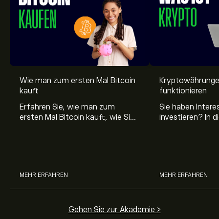
Wie man zum ersten Mal Bitcoin
Kryptowährungen
kauft
funktionieren
Erfahren Sie, wie man zum
Sie haben Intere
ersten Mal Bitcoin kauft, wie Sie
investieren? In 
Ihr Krypto sicher aufbewahren
erklärt eToro Ihn
und wo Sie verlässliche
Grundlagen sowi
Informationen über Bitcoin
Mining und eini
finden.
MEHR ERFAHREN
MEHR ERFAHREN
Gehen Sie zur Akademie >