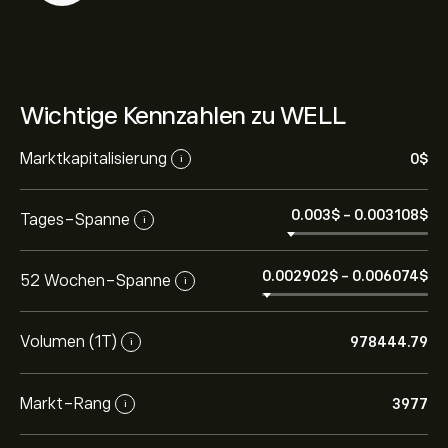
Wichtige Kennzahlen zu WELL
Marktkapitalisierung
0‎$‎
i
0.003‎$‎
-
0.003108‎$‎
Tages-Spanne
i
0.002902‎$‎
-
0.006074‎$‎
52 Wochen-Spanne
i
Volumen (1T)
978444.79
i
Markt-Rang
3977
i