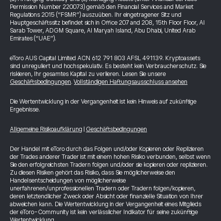
Permission Number 220073) gemäß den Financial Services and Market
Regulations 2015 (“FSMR”) auszuüben. Ihr eingetragener Sitz und
Hauptgeschäftssitz befindet sich in Office 207 and 208, 15th Floor Floor, Al
Sarab Tower, ADGM Square, Al Maryah Island, Abu Dhabi, United Arab
Emirates (“UAE”).
eToro AUS Capital Limited ACN 612 791 803 AFSL 491139. Kryptoassets
sind unreguliert und hochspekulativ. Es besteht kein Verbraucherschutz. Sie
riskieren, Ihr gesamtes Kapital zu verlieren. Lesen Sie unsere
Geschäftsbedingungen
.
Vollständigen Haftungsausschluss ansehen
Die Wertentwicklung in der Vergangenheit ist kein Hinweis auf zukünftige
Ergebnisse.
Allgemeine Risikoaufklärung
|
Geschäftsbedingungen
Der Handel mit eToro durch das Folgen und/oder Kopieren oder Replizieren
der Trades anderer Trader ist mit einem hohen Risiko verbunden, selbst wenn
Sie den erfolgreichsten Tradern folgen und/oder sie kopieren oder replizieren.
Zu diesen Risiken gehört das Risiko, dass Sie möglicherweise den
Handelsentscheidungen von möglicherweise
unerfahrenen/unprofessionellen Tradern oder Tradern folgen/kopieren,
deren letztendlicher Zweck oder Absicht oder finanzielle Situation von Ihrer
abweichen kann. Die Wertentwicklung in der Vergangenheit eines Mitglieds
der eToro-Community ist kein verlässlicher Indikator für seine zukünftige
Wertentwicklung.