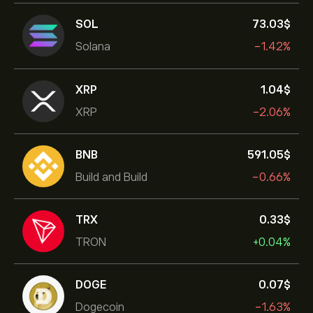
SOL
73.03‎$‎
Solana
-1.42%
XRP
1.04‎$‎
XRP
-2.06%
BNB
591.05‎$‎
Build and Build
-0.66%
TRX
0.33‎$‎
TRON
+0.04%
DOGE
0.07‎$‎
Dogecoin
-1.63%