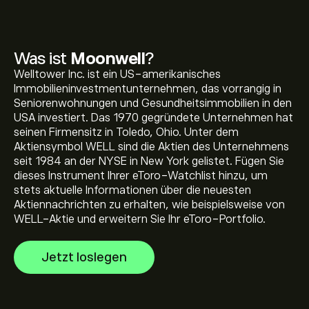
Was ist
Moonwell
?
Welltower Inc. ist ein US-amerikanisches
Der aktuelle Preis von WELL beträgt 0.003000‎$‎ USD
Immobilieninvestmentunternehmen, das vorrangig in
Seniorenwohnungen und Gesundheitsimmobilien in den
USA investiert. Das 1970 gegründete Unternehmen hat
seinen Firmensitz in Toledo, Ohio. Unter dem
Die Marktkapitalisierung von Moonwell beträgt 0‎$‎ USD
Aktiensymbol WELL sind die Aktien des Unternehmens
seit 1984 an der NYSE in New York gelistet. Fügen Sie
dieses Instrument Ihrer eToro-Watchlist hinzu, um
Allzeithoch von Moonwell liegt bei 0.006074‎$‎ USD
stets aktuelle Informationen über die neuesten
Aktiennachrichten zu erhalten, wie beispielsweise von
WELL-Aktie und erweitern Sie Ihr eToro-Portfolio.
Moonwell hat ein 24-Stunden-Tradingvolumen von
Jetzt loslegen
978444.79