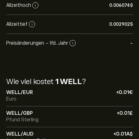
Allzeithoch
0.006074‎$‎
i
Allzeittief
0.002902‎$‎
i
Preisänderungen - lfd. Jahr
-
i
Wie viel kostet
1 WELL
?
WELL/EUR
‎<‎0.01‎€‎
Euro
WELL/GBP
‎<‎0.01‎£‎
Pfund Sterling
WELL/AUD
‎<‎0.01‎A$‎