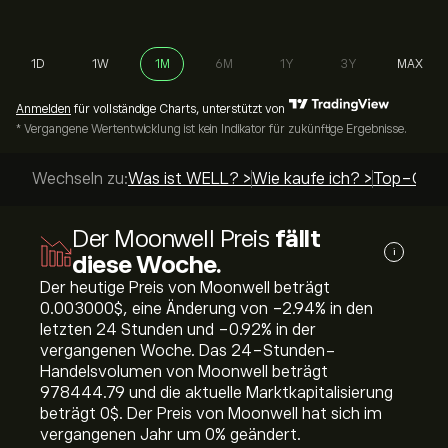
1D
1W
1M
6M
1Y
3Y
MAX
Anmelden
für vollständige Charts, unterstützt von
* Vergangene Wertentwicklung ist kein Indikator für zukünftige Ergebnisse.
Wechseln zu:
Was ist WELL? >
Wie kaufe ich? >
Top-Guid
Der Moonwell Preis
fällt
i
diese Woche.
Der heutige Preis von Moonwell beträgt
0.003000‎$‎, eine Änderung von ‎-2.94‎% in den
letzten 24 Stunden und ‎-0.92‎% in der
vergangenen Woche. Das 24-Stunden-
Handelsvolumen von Moonwell beträgt
978444.79 und die aktuelle Marktkapitalisierung
beträgt 0‎$‎. Der Preis von Moonwell hat sich im
vergangenen Jahr um ‎0‎% geändert.