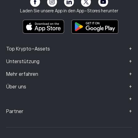
eToro Club
Impressum
Geschäftsbedingungen
Anlageversicherung
Laden Sie unsere App in den App-Stores herunter
Basisinformationsblatt
Smart Portfolios
Beschwerdedaten (FCA-Kunden)
+
Top Krypto-Assets
+
Unterstützung
+
Mehr erfahren
+
Über uns
+
+
Partner