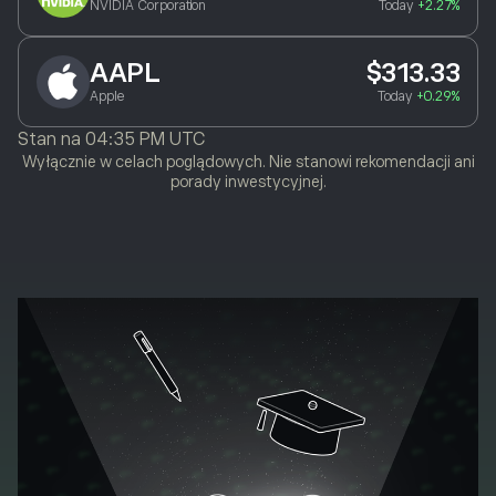
NVIDIA Corporation
Today
+2.27%
AAPL
$313.33
Apple
Today
+0.29%
Stan na
04:35 PM UTC
Wyłącznie w celach poglądowych. Nie stanowi rekomendacji ani
porady inwestycyjnej.