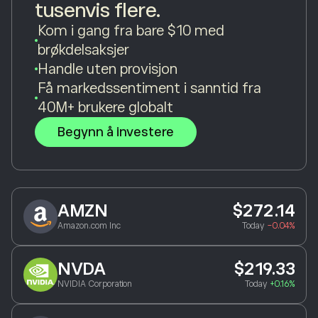
tusenvis flere.
Kom i gang fra bare $10 med
brøkdelsaksjer
Handle uten provisjon
Få markedssentiment i sanntid fra
40M+ brukere globalt
Begynn å investere
AMZN
$272.14
Amazon.com Inc
Today
-0.04%
NVDA
$219.33
NVIDIA Corporation
Today
+0.16%