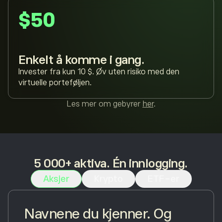
$50
Enkelt å komme i gang.
Invester fra kun 10 $. Øv uten risiko med den
virtuelle porteføljen.
Les mer om gebyrer
her
.
5 000+ aktiva. Én innlogging.
Aksjer
Krypto
ETF-er
Navnene du kjenner. Og