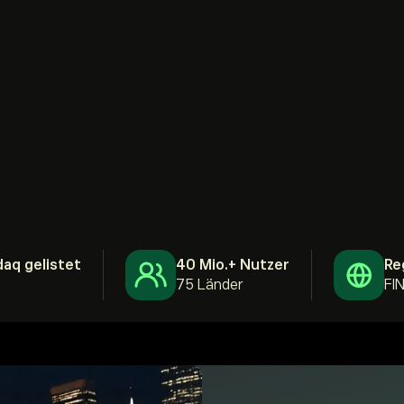
aq gelistet
40 Mio.+ Nutzer
Re
75 Länder
FI