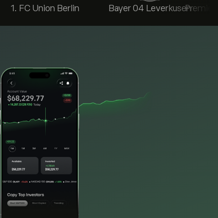
1. FC Union Berlin
Bayer 04 Leverkusen
Premier