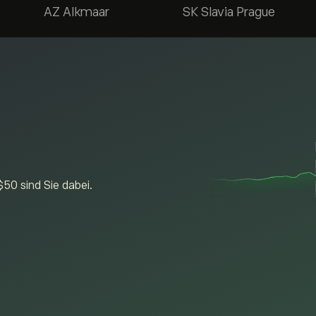
AZ Alkmaar
SK Slavia Prague
$50 sind Sie dabei.